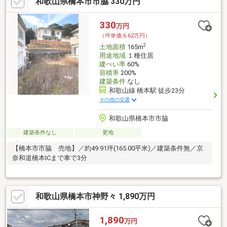
和歌山県橋本市市脇 330万円
330
万円
（坪単価:6.62万円）
2
土地面積
165m
用途地域
１種住居
建ぺい率
60%
容積率
200%
建築条件
なし
和歌山線 橋本駅 徒歩23分
その他の交通
和歌山県橋本市市脇
建築条件なし
更地
【橋本市市脇 売地】／約49.91坪(165.00平米)／建築条件無／京
奈和道橋本ICまで車で3分
和歌山県橋本市神野々 1,890万円
1,890
万円