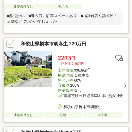
建築条件なし
平坦地
■酷道沿い ■進入口に駐車スペースあり ■福祉施設や診療所・
店舗などにいかがでしょうか
和歌山県橋本市胡麻生 220万円
220
万円
（坪単価:2.20万円）
2
土地面積
330.86m
用途地域
１種中高
建ぺい率
60%
容積率
200%
建築条件
なし
南海電鉄高野線 御幸辻駅 徒歩14分
和歌山県橋本市胡麻生
建築条件なし
更地
本下水