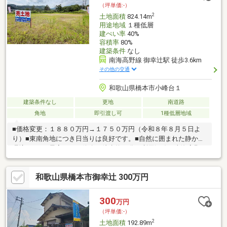
（坪単価:-）
2
土地面積
824.14m
用途地域
１種低層
建ぺい率
40%
容積率
80%
建築条件
なし
南海高野線 御幸辻駅 徒歩3.6km
その他の交通
和歌山県橋本市小峰台１
建築条件なし
更地
南道路
角地
即引渡し可
1種低層地域
■価格変更：１８８０万円→１７５０万円（令和８年８月５日よ
り）■東南角地につき日当りは良好です。■自然に囲まれた静かな
環境です。■最寄りバス停迄は徒歩約１分で利用沿線が南海高野
線につき、大阪中心部（難波）迄は 乗り換えなしでお出かけ出
来ます。■盆休み期間も休まず営業致します！■ご案内希望のお客
和歌山県橋本市御幸辻 300万円
様はお気軽に案内予約をお願いします。（お問合せは）株式会社
富士エクセルホーム 本店営業部 ０７２-９５２-５１１１ 担
当：中原（ナカハラ）まで。・株式会社富士エクセルホームと富
300
万円
士ホームサービス株式会社は同グループ企業です。
（坪単価:-）
2
土地面積
192.89m