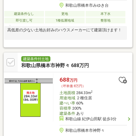
和歌山県橋本市みゆき台
建築条件なし
更地
本下水
即引渡し可
1種低層地域
整形地
高低差の少ない土地お好みのハウスメーカーにて建築頂けます！
建築条件付土地
和歌山県橋本市神野々 688万円
688
万円
（坪単価:8万円）
2
土地面積
284.33m
用途地域
２種住居
建ぺい率
60%
容積率
200%
建築条件
あり
和歌山線 紀伊山田駅 徒歩3分
和歌山県橋本市神野々