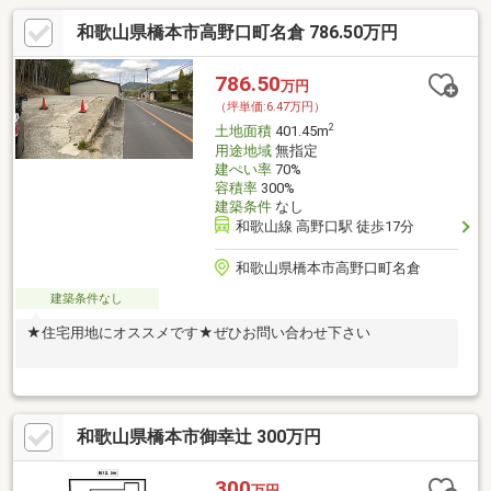
和歌山県橋本市高野口町名倉 786.50万円
786.50
万円
（坪単価:6.47万円）
2
土地面積
401.45m
用途地域
無指定
建ぺい率
70%
容積率
300%
建築条件
なし
和歌山線 高野口駅 徒歩17分
和歌山県橋本市高野口町名倉
建築条件なし
★住宅用地にオススメです★ぜひお問い合わせ下さい
和歌山県橋本市御幸辻 300万円
300
万円