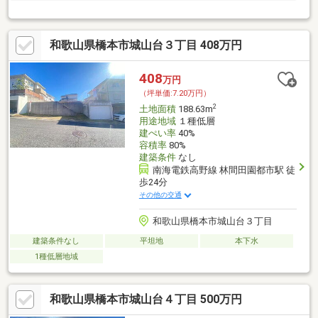
和歌山県橋本市城山台３丁目 408万円
408
万円
（坪単価:7.20万円）
2
土地面積
188.63m
用途地域
１種低層
建ぺい率
40%
容積率
80%
建築条件
なし
南海電鉄高野線 林間田園都市駅 徒
歩24分
その他の交通
和歌山県橋本市城山台３丁目
建築条件なし
平坦地
本下水
1種低層地域
和歌山県橋本市城山台４丁目 500万円