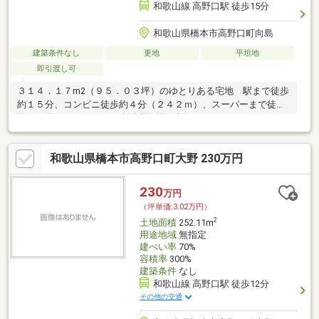
和歌山線 高野口駅 徒歩15分
和歌山県橋本市高野口町向島
建築条件なし
更地
平坦地
即引渡し可
３１４．１７m2（９５．０３坪）のゆとりある宅地 駅まで徒歩
約１５分、コンビニ徒歩約４分（２４２ｍ）、スーパーまで徒歩
約１１分（８６９ｍ）と生活利便性も良好♪
和歌山県橋本市高野口町大野 230万円
230
万円
（坪単価:3.02万円）
2
土地面積
252.11m
用途地域
無指定
建ぺい率
70%
容積率
300%
建築条件
なし
和歌山線 高野口駅 徒歩12分
その他の交通