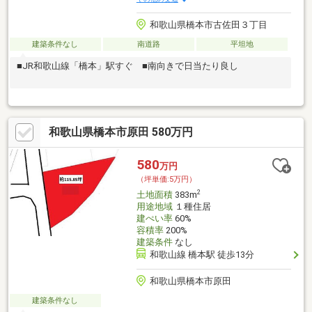
和歌山県橋本市古佐田３丁目
建築条件なし
南道路
平坦地
■JR和歌山線「橋本」駅すぐ ■南向きで日当たり良し
和歌山県橋本市原田 580万円
580
万円
（坪単価:5万円）
2
土地面積
383m
用途地域
１種住居
建ぺい率
60%
容積率
200%
建築条件
なし
和歌山線 橋本駅 徒歩13分
和歌山県橋本市原田
建築条件なし