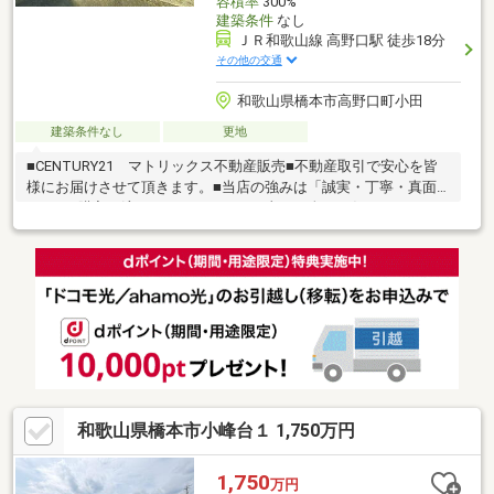
容積率
300%
建築条件
なし
ＪＲ和歌山線 高野口駅 徒歩18分
その他の交通
和歌山県橋本市高野口町小田
建築条件なし
更地
■CENTURY21 マトリックス不動産販売■不動産取引で安心を皆
様にお届けさせて頂きます。■当店の強みは「誠実・丁寧・真面
目」■ご購入の流れからリフォーム工事まで全てお任せ下さい。■
物件探しの注意点等、良い事だけでなく懸念点までしっかりとお
知らせしております。■お得な金利のご提案（融資中・返済相
談・女性単身・派遣社員・非正規雇用の方でも相談可能です。）
■住宅に関するご相談からご購入後のアフタ―フォローまで、一人
の担当者が行います。■お気軽にご相談ください！♪♪お問合せお
待ちしております♪♪
和歌山県橋本市小峰台１ 1,750万円
1,750
万円