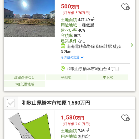
500
万円
（坪単価:3.70万円）
2
土地面積
447.49m
用途地域
１種低層
建ぺい率
40%
容積率
80%
建築条件
なし
南海電鉄高野線 御幸辻駅 徒歩
3.2km
その他の交通
和歌山県橋本市城山台４丁目
建築条件なし
平坦地
本下水
1種低層地域
和歌山県橋本市柏原 1,580万円
1,580
万円
（坪単価:7.01万円）
2
土地面積
746m
用途地域
無指定