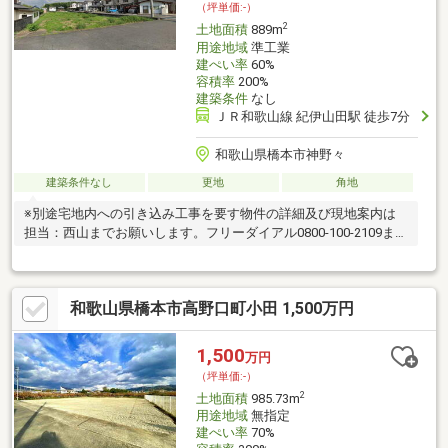
（坪単価:-）
2
土地面積
889m
用途地域
準工業
建ぺい率
60%
容積率
200%
建築条件
なし
ＪＲ和歌山線 紀伊山田駅 徒歩7分
和歌山県橋本市神野々
建築条件なし
更地
角地
※別途宅地内への引き込み工事を要す物件の詳細及び現地案内は
担当：西山までお願いします。フリーダイアル0800‐100‐2109また
は0120-109-261
和歌山県橋本市高野口町小田 1,500万円
1,500
万円
（坪単価:-）
2
土地面積
985.73m
用途地域
無指定
建ぺい率
70%