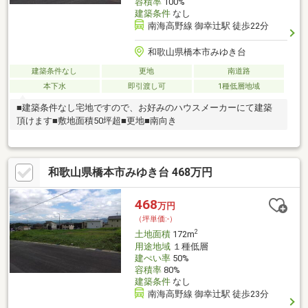
容積率
100%
建築条件
なし
南海高野線 御幸辻駅 徒歩22分
和歌山県橋本市みゆき台
建築条件なし
更地
南道路
本下水
即引渡し可
1種低層地域
■建築条件なし宅地ですので、お好みのハウスメーカーにて建築
頂けます■敷地面積50坪超■更地■南向き
和歌山県橋本市みゆき台 468万円
468
万円
（坪単価:-）
2
土地面積
172m
用途地域
１種低層
建ぺい率
50%
容積率
80%
建築条件
なし
南海高野線 御幸辻駅 徒歩23分