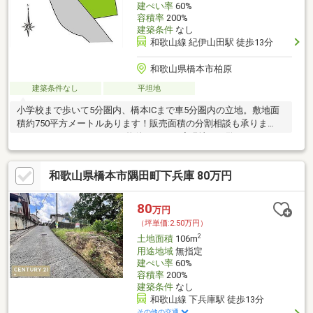
建ぺい率
60%
容積率
200%
建築条件
なし
和歌山線 紀伊山田駅 徒歩13分
和歌山県橋本市柏原
建築条件なし
平坦地
小学校まで歩いて5分圏内、橋本ICまで車5分圏内の立地。敷地面
積約750平方メートルあります！販売面積の分割相談も承りま
す。スローライフのための物件、ぜひ一度現地をご覧ください。
和歌山県橋本市隅田町下兵庫 80万円
80
万円
（坪単価:2.50万円）
2
土地面積
106m
用途地域
無指定
建ぺい率
60%
容積率
200%
建築条件
なし
和歌山線 下兵庫駅 徒歩13分
その他の交通