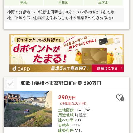
更地
平坦地
本下水
神野々分譲地！JR紀伊山田駅徒歩3分！８６坪のゆとりある敷
地。平屋や広いお庭のある暮らしも叶う建築条件付き分譲地♪
和歌山県橋本市高野口町向島 290万円
290
万円
（坪単価:3.06万円）
2
土地面積
314.17m
用途地域
無指定
建ぺい率
70%
容積率
300%
建築条件
なし