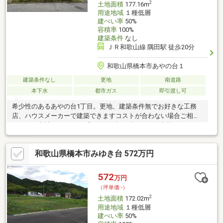
2
土地面積
177.16m
用途地域
１種低層
建ぺい率
50%
容積率
100%
建築条件
なし
ＪＲ和歌山線 隅田駅 徒歩20分
和歌山県橋本市あやの台１
建築条件なし
更地
南道路
本下水
都市ガス
即引渡し可
希少性のあるあやの台1丁目。更地、建築条件無でお好きな工務
店、ハウスメーカーで建築できますコストが合わない場合ご相談
下さい。当社でのセットプランのお打ち合わせとご相談をさせて
頂きます。お気軽にご相談くださいませ。
和歌山県橋本市みゆき台 572万円
572
万円
（坪単価:-）
2
土地面積
172.02m
用途地域
１種低層
建ぺい率
50%