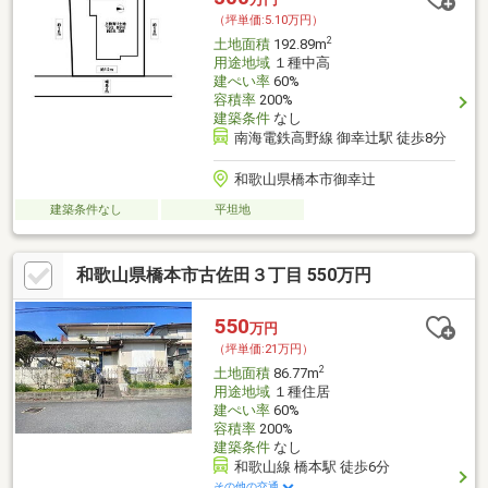
（坪単価:5.10万円）
2
土地面積
192.89m
用途地域
１種中高
建ぺい率
60%
容積率
200%
建築条件
なし
南海電鉄高野線 御幸辻駅 徒歩8分
和歌山県橋本市御幸辻
建築条件なし
平坦地
和歌山県橋本市古佐田３丁目 550万円
550
万円
（坪単価:21万円）
2
土地面積
86.77m
用途地域
１種住居
建ぺい率
60%
容積率
200%
建築条件
なし
和歌山線 橋本駅 徒歩6分
その他の交通