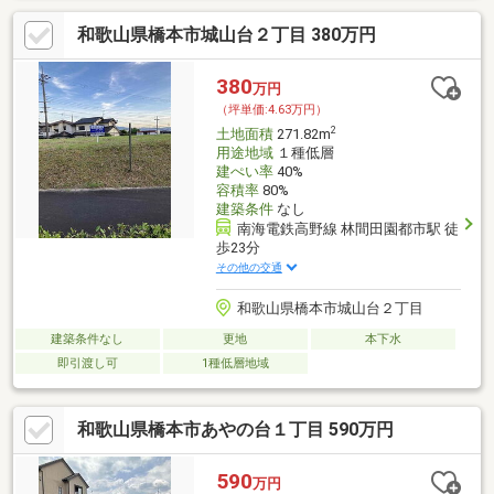
和歌山県橋本市城山台２丁目 380万円
380
万円
（坪単価:4.63万円）
2
土地面積
271.82m
用途地域
１種低層
建ぺい率
40%
容積率
80%
建築条件
なし
南海電鉄高野線 林間田園都市駅 徒
歩23分
その他の交通
和歌山県橋本市城山台２丁目
建築条件なし
更地
本下水
即引渡し可
1種低層地域
和歌山県橋本市あやの台１丁目 590万円
590
万円