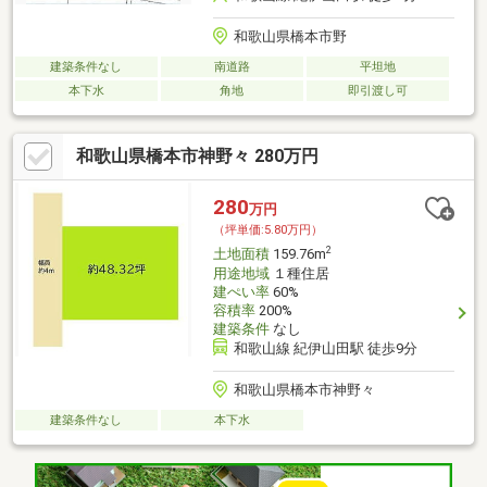
和歌山県橋本市野
建築条件なし
南道路
平坦地
本下水
角地
即引渡し可
和歌山県橋本市神野々 280万円
280
万円
（坪単価:5.80万円）
2
土地面積
159.76m
用途地域
１種住居
建ぺい率
60%
容積率
200%
建築条件
なし
和歌山線 紀伊山田駅 徒歩9分
和歌山県橋本市神野々
建築条件なし
本下水