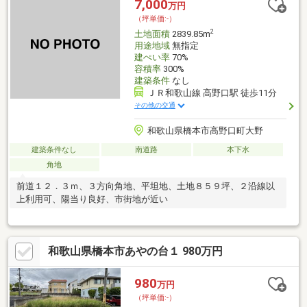
7,000
万円
（坪単価:-）
2
土地面積
2839.85m
用途地域
無指定
建ぺい率
70%
容積率
300%
建築条件
なし
ＪＲ和歌山線 高野口駅 徒歩11分
その他の交通
和歌山県橋本市高野口町大野
建築条件なし
南道路
本下水
角地
前道１２．３ｍ、３方向角地、平坦地、土地８５９坪、２沿線以
上利用可、陽当り良好、市街地が近い
和歌山県橋本市あやの台１ 980万円
980
万円
（坪単価:-）