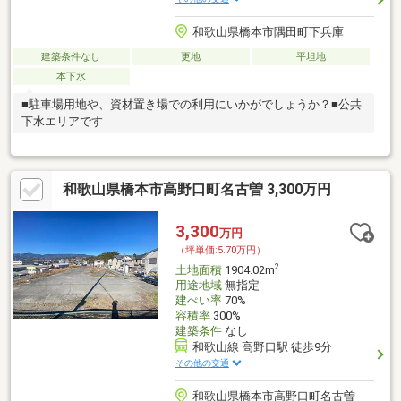
和歌山県橋本市隅田町下兵庫
建築条件なし
更地
平坦地
本下水
■駐車場用地や、資材置き場での利用にいかがでしょうか？■公共
下水エリアです
和歌山県橋本市高野口町名古曽 3,300万円
3,300
万円
（坪単価:5.70万円）
2
土地面積
1904.02m
用途地域
無指定
建ぺい率
70%
容積率
300%
建築条件
なし
和歌山線 高野口駅 徒歩9分
その他の交通
和歌山県橋本市高野口町名古曽