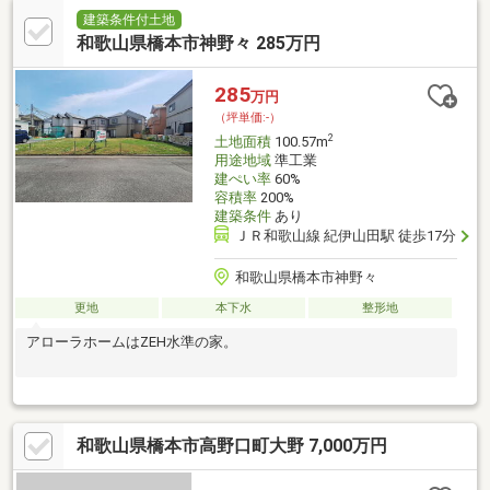
建築条件付土地
和歌山県橋本市神野々 285万円
285
万円
（坪単価:-）
2
土地面積
100.57m
用途地域
準工業
建ぺい率
60%
容積率
200%
建築条件
あり
ＪＲ和歌山線 紀伊山田駅 徒歩17分
和歌山県橋本市神野々
更地
本下水
整形地
アローラホームはZEH水準の家。
和歌山県橋本市高野口町大野 7,000万円