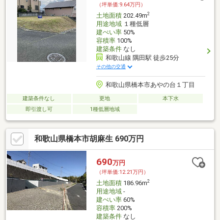
（坪単価:9.64万円）
2
土地面積
202.49m
用途地域
１種低層
建ぺい率
50%
容積率
100%
建築条件
なし
和歌山線 隅田駅 徒歩25分
その他の交通
和歌山県橋本市あやの台１丁目
建築条件なし
更地
本下水
即引渡し可
1種低層地域
和歌山県橋本市胡麻生 690万円
690
万円
（坪単価:12.21万円）
2
土地面積
186.96m
用途地域
-
建ぺい率
60%
容積率
200%
建築条件
なし