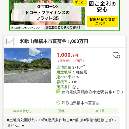
和歌山県橋本市菖蒲谷 1,000万円
1,000
万円
（坪単価:1.22万円）
2
土地面積
2718m
用途地域
１種住居
建ぺい率
60%
容積率
200%
建築条件
なし
南海電鉄高野線 御幸辻駅 徒歩15分
和歌山県橋本市菖蒲谷
建築条件なし
更地
南道路
■土地有効面積約200坪■建築条件無し■南向き■隣接地建物ござい
ません。■