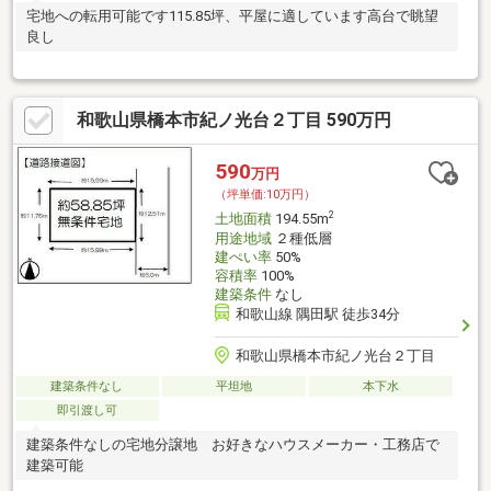
宅地への転用可能です115.85坪、平屋に適しています高台で眺望
良し
和歌山県橋本市紀ノ光台２丁目 590万円
590
万円
（坪単価:10万円）
2
土地面積
194.55m
用途地域
２種低層
建ぺい率
50%
容積率
100%
建築条件
なし
和歌山線 隅田駅 徒歩34分
和歌山県橋本市紀ノ光台２丁目
建築条件なし
平坦地
本下水
即引渡し可
建築条件なしの宅地分譲地 お好きなハウスメーカー・工務店で
建築可能