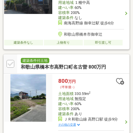
用途地域
１種中高
建ぺい率
60%
容積率
200%
建築条件
なし
南海高野線 御幸辻駅 徒歩6分
和歌山県橋本市御幸辻
建築条件なし
上物有り
即引渡し可
建築条件付土地
和歌山県橋本市高野口町名古曽 800万円
800
万円
（坪単価:-）
2
土地面積
330.59m
用途地域
無指定
建ぺい率
60%
容積率
200%
建築条件
あり
ＪＲ和歌山線 高野口駅 徒歩9分
その他の交通