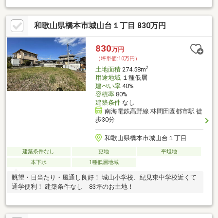
和歌山県橋本市城山台１丁目 830万円
830
万円
（坪単価:10万円）
2
土地面積
274.58m
用途地域
１種低層
建ぺい率
40%
容積率
80%
建築条件
なし
南海電鉄高野線 林間田園都市駅 徒
歩30分
和歌山県橋本市城山台１丁目
建築条件なし
更地
平坦地
本下水
1種低層地域
眺望・日当たり・風通し良好！ 城山小学校、紀見東中学校近くて
通学便利！ 建築条件なし 83坪のお土地！