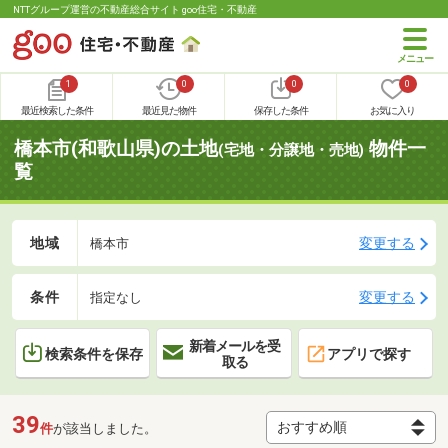
NTTグループ運営の不動産総合サイト goo住宅・不動産
1
0
0
0
最近検索した条件
最近見た物件
保存した条件
お気に入り
橋本市(和歌山県)の土地
物件一
(宅地・分譲地・売地)
覧
地域
変更する
橋本市
条件
変更する
指定なし
新着メールを受
検索条件を保存
アプリで探す
取る
39
件
が該当しました。