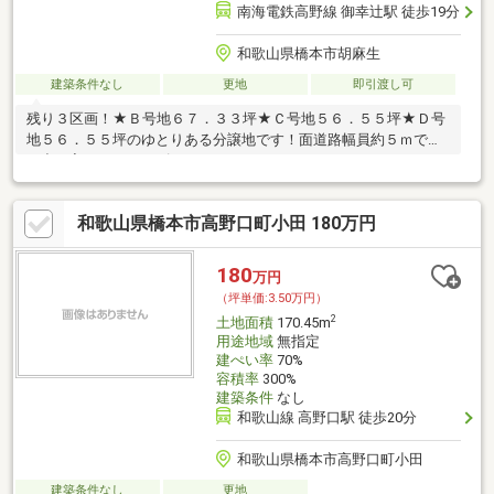
南海電鉄高野線 御幸辻駅 徒歩19分
和歌山県橋本市胡麻生
建築条件なし
更地
即引渡し可
残り３区画！★Ｂ号地６７．３３坪★Ｃ号地５６．５５坪★Ｄ号
地５６．５５坪のゆとりある分譲地です！面道路幅員約５ｍで車
の出し入れもスムーズ♪
和歌山県橋本市高野口町小田 180万円
180
万円
（坪単価:3.50万円）
2
土地面積
170.45m
用途地域
無指定
建ぺい率
70%
容積率
300%
建築条件
なし
和歌山線 高野口駅 徒歩20分
和歌山県橋本市高野口町小田
建築条件なし
更地