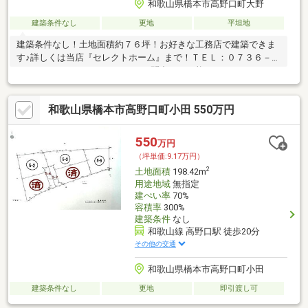
和歌山県橋本市高野口町大野
建築条件なし
更地
平坦地
建築条件なし！土地面積約７６坪！お好きな工務店で建築できま
す♪詳しくは当店『セレクトホーム』まで！ＴＥＬ：０７３６－２
５－８０３７ ＬＩＮＥからのお問合せも可能です♪⇒ＬＩＮＥＩ
Ｄ：＠８１３ｅｇｙｘｒ
和歌山県橋本市高野口町小田 550万円
550
万円
（坪単価:9.17万円）
2
土地面積
198.42m
用途地域
無指定
建ぺい率
70%
容積率
300%
建築条件
なし
和歌山線 高野口駅 徒歩20分
その他の交通
和歌山県橋本市高野口町小田
建築条件なし
更地
即引渡し可