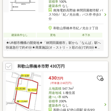
容積率
100%
建築条件
なし
南海電鉄高野線 林間田園都市駅 バ
ス10分/「紀ノ光台南」バス停 停歩3
分
和歌山県橋本市紀ノ光台２丁目
建築条件なし
更地
本下水
★UR都市機構の開発地★「林間田園都市」駅から「なんば」駅へ
快速急行で約41分★商業施設(オ－ストリ－ト彩の台)で約5分★
上・下水道引込済★ガス：プロパン集中施設（エネアーク関西）
和歌山県橋本市野 430万円
430
万円
（坪単価:2.60万円）
2
土地面積
547.7m
用途地域
１種住居
建ぺい率
60%
容積率
200%
建築条件
なし
和歌山線 紀伊山田駅 徒歩9分