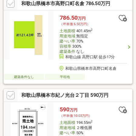
和歌山県橋本市高野口町名倉 786.50万円
786.50
万円
（坪単価:6.50万円）
2
土地面積
401.45m
用途地域
無指定
建ぺい率
70%
容積率
300%
建築条件
なし
和歌山線 高野口駅 徒歩17分
和歌山県橋本市高野口町名倉
建築条件なし
平坦地
和歌山県橋本市紀ノ光台２丁目 590万円
590
万円
（坪単価:10.03万円）
2
土地面積
194.55m
用途地域
２種低層
建ぺい率
50%