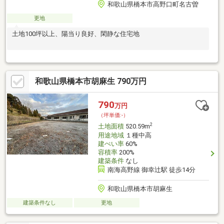
和歌山県橋本市高野口町名古曽
更地
土地100坪以上、陽当り良好、閑静な住宅地
和歌山県橋本市胡麻生 790万円
790
万円
（坪単価:-）
2
土地面積
520.59m
用途地域
１種中高
建ぺい率
60%
容積率
200%
建築条件
なし
南海高野線 御幸辻駅 徒歩14分
和歌山県橋本市胡麻生
建築条件なし
更地