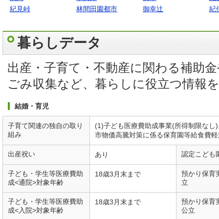
紀見峠
林間田園都市
御幸辻
紀
暮らしデータ
出産・子育て・不動産に関わる補助金
ごみ収集など、暮らしに役立つ情報
結婚・育児
子育て関連の独自の取り
(1)子ども医療費助成事業(所得制限なし)。
組み
市物価高騰対策に係る保育園等給食費軽
出産祝い
認定こども
あり
子ども・学生等医療費助
預かり保育
18歳3月末まで
成<通院>対象年齢
立
子ども・学生等医療費助
預かり保育
18歳3月末まで
成<入院>対象年齢
公立