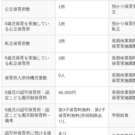
預かり保育
1所
公立保育所数
立
0歳児保育を実施してい
預かり保育
1所
る公立保育所
私立
長期休業期
3所
私立保育所数
保育実施園
0歳児保育を実施してい
長期休業期
3所
る私立保育所
保育実施園
長期休業期
0人
保育所入所待機児童数
保育実施園
0歳児の認可保育所・認
長期休業期
46,000円
定こども園月額保育料
保育実施園
0歳児の認可保育所・認
第3子保育料無料、第2子
定こども園月額保育料－
学校給食
保育料無料(所得制限あ
備考
り)。
認可外保育所に預ける保
あり