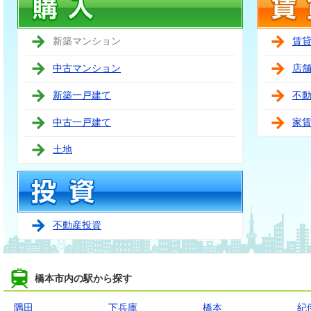
新築マンション
賃
中古マンション
店
新築一戸建て
不
中古一戸建て
家
土地
不動産投資
橋本市内の駅から探す
隅田
下兵庫
橋本
紀