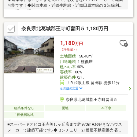
可能です！◆関西本線・近鉄生駒線・近鉄田原本線の３沿線利用
可！通勤・通学に便利です♪◆本物件の出入口は１つしかなく、
奥へ進むと行き止まりになっているため、基本的に住宅に住んで
いる人以外はほとんど入ってくることがありません♪※本物件北側
奈良県北葛城郡王寺町畠田５ 1,180万円
前面道路の対側地において開発工事が予定されており、これに伴
い前面道路の幅員は現況約4ｍから約6ｍへ拡幅される予定です。
尚、工事完了時期は2027年1月末頃を予定しています。【物件の
1,180
万円
特徴】２沿線以上利用可、山が見える、陽当り良好、建築条件な
（坪単価:-）
し、平坦地、周辺交通量少なめ
2
土地面積
158.48m
用途地域
１種低層
建ぺい率
60%
容積率
100%
建築条件
なし
ＪＲ和歌山線 畠田駅 徒歩11分
その他の交通
奈良県北葛城郡王寺町畠田５
建築条件なし
更地
本下水
1種低層地域
■スーパーヤオヒコ王寺美しヶ丘店まで約970ｍ■お好きなハウス
メーカーで建築可能です♪◆センチュリー21近畿不動産販売 香芝
店◆奈良県南部に香芝店・大和八木店の2店舗を構え、地域密着