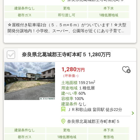
建築条件なし
更地
本下水
都市ガス
即引渡し可
1種低層地域
☆屋根付き駐車場2台（５．５ｍ×６ｍ）がついています！☆大型
開発分譲地内！小学校、スーパー、公園等が近くにあり子育て環
境に良い物件です！
奈良県北葛城郡王寺町本町５ 1,280万円
1,280
万円
（坪単価:-）
2
土地面積
159.21m
用途地域
１種低層
建ぺい率
60%
容積率
100%
建築条件
なし
ＪＲ和歌山線 畠田駅 徒歩22分
奈良県北葛城郡王寺町本町５
建築条件なし
更地
本下水
都市ガス
1種低層地域
整形地