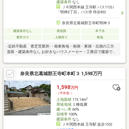
建築条件
なし
ＪＲ関西本線 王寺駅 バス11分/
「明神2丁目」バス停 停歩8分
奈良県北葛城郡王寺町明神３
建築条件なし
南道路
本下水
都市ガス
上物有り
角地
-近鉄不動産 香芝営業所-・南東角地・南側・東側・北側の三方
道路・建築条件なし お好きなハウスメーカー・工務店で建築で
き、夢のマイホームが実現します・土地面積：243.06㎡(約73.52
坪)・郊外ならではの緑溢れる住環境・区画の整った閑静な住宅地
スーパーヤオヒコ美しヶ丘店まで約780m現地見学会（事前に必ず
奈良県北葛城郡王寺町本町３ 1,598万円
お問い合わせください）日程／公開中■□■空家につき、お気軽に
ご覧いただけます■□■現地見学・資金計画・住宅ローン・リフォ
ーム・買換え相談など何でもお気軽にお問い合わせください！担
1,598
万円
当直通：080-7376-2808
（坪単価:-）
2
土地面積
173.14m
用途地域
１種低層
建ぺい率
60%
容積率
100%
建築条件
なし
ＪＲ関西本線 王寺駅 徒歩15分