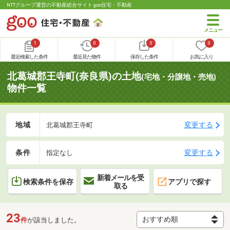
NTTグループ運営の不動産総合サイト goo住宅・不動産
1
0
0
0
最近検索した条件
最近見た物件
保存した条件
お気に入り
北葛城郡王寺町(奈良県)の土地
(宅地・分譲地・売地)
物件一覧
地域
変更する
北葛城郡王寺町
条件
変更する
指定なし
新着メールを受
検索条件を保存
アプリで探す
取る
23
件
が該当しました。