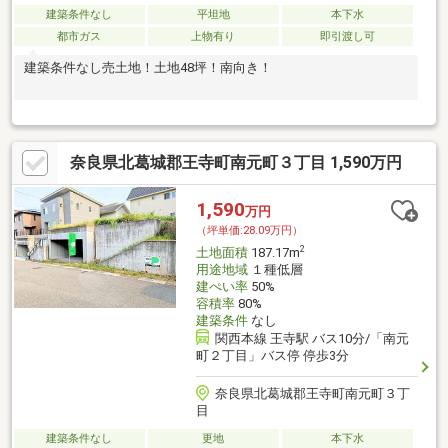
建築条件なし
平坦地
本下水
都市ガス
上物有り
即引渡し可
建築条件なし売土地！土地48坪！南向き！
奈良県北葛城郡王寺町南元町３丁目 1,590万円
1,590
万円
（坪単価:28.09万円）
2
土地面積
187.17m
用途地域
１種低層
建ぺい率
50%
容積率
80%
建築条件
なし
関西本線 王寺駅 バス10分/「南元
町２丁目」バス停 停歩3分
奈良県北葛城郡王寺町南元町３丁
目
建築条件なし
更地
本下水