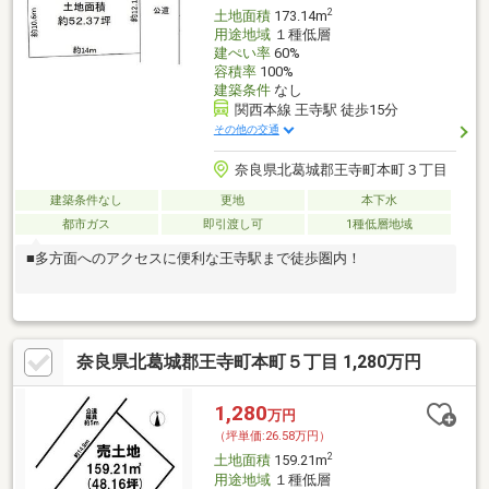
2
土地面積
173.14m
用途地域
１種低層
建ぺい率
60%
容積率
100%
建築条件
なし
関西本線 王寺駅 徒歩15分
その他の交通
奈良県北葛城郡王寺町本町３丁目
建築条件なし
更地
本下水
都市ガス
即引渡し可
1種低層地域
■多方面へのアクセスに便利な王寺駅まで徒歩圏内！
奈良県北葛城郡王寺町本町５丁目 1,280万円
1,280
万円
（坪単価:26.58万円）
2
土地面積
159.21m
用途地域
１種低層