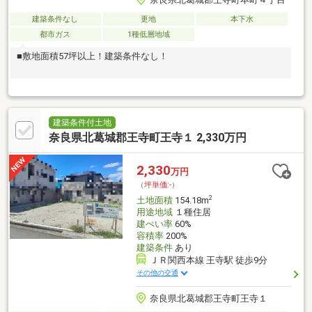
建築条件なし
更地
本下水
都市ガス
1種低層地域
■敷地面積57坪以上！建築条件なし！
建築条件付土地
奈良県北葛城郡王寺町王寺１ 2,330万円
2,330
万円
（坪単価:-）
2
土地面積
154.18m
用途地域
１種住居
建ぺい率
60%
容積率
200%
建築条件
あり
ＪＲ関西本線 王寺駅 徒歩9分
その他の交通
奈良県北葛城郡王寺町王寺１