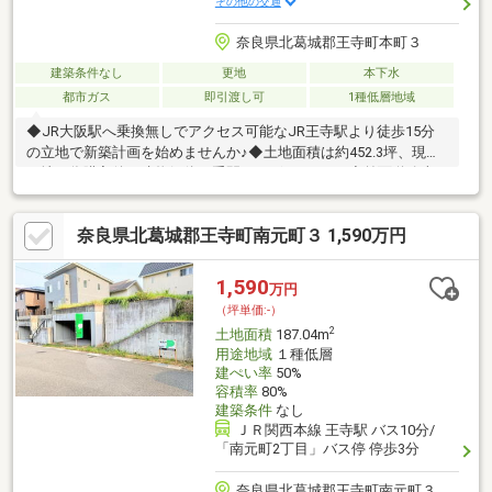
その他の交通
奈良県北葛城郡王寺町本町３
建築条件なし
更地
本下水
都市ガス
即引渡し可
1種低層地域
◆JR大阪駅へ乗換無しでアクセス可能なJR王寺駅より徒歩15分
の立地で新築計画を始めませんか♪◆土地面積は約452.3坪、現況
更地の為購入後の建物解体の手間はございません♪◆前面道路南
東向きで陽当たり良好、晴れた日は陽光が敷地内に差し込みます
♪◆建築条件はございません。お好きな工務店やハウスメーカー
奈良県北葛城郡王寺町南元町３ 1,590万円
でのこだわり建築がご検討可能です♪◆約350ｍで国道168号線に
アクセスが可能です。車での香芝方面へのアクセスも便利な立地
です♪徒歩10分圏内に小・中学校がある他、最寄り駅のＪＲ王寺
1,590
万円
駅周辺にはショッピング施設やお食事処等が点在し、休日のお出
（坪単価:-）
かけにも便利な立地です♪
2
土地面積
187.04m
用途地域
１種低層
建ぺい率
50%
容積率
80%
建築条件
なし
ＪＲ関西本線 王寺駅 バス10分/
「南元町2丁目」バス停 停歩3分
奈良県北葛城郡王寺町南元町３