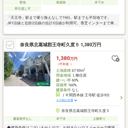
更地
南道路
本下水
即引渡し可
「天王寺」駅まで乗り換えなしで19分。駅までも平坦地です。
JR1沿線と近鉄2沿線の合計3沿線が利用可。香芝インターまで車
で10分大阪方面へのアクセス抜群の注文住宅用地です！
奈良県北葛城郡王寺町久度５ 1,380万円
1,380
万円
（坪単価:-）
2
土地面積
67.93m
用途地域
１種住居
建ぺい率
60%
容積率
160%
建築条件
なし
ＪＲ関西本線 王寺駅 徒歩9分
その他の交通
奈良県北葛城郡王寺町久度５
建築条件なし
本下水
上物有り
◆建築条件はございませんので、お好きなハウスメーカーで建築