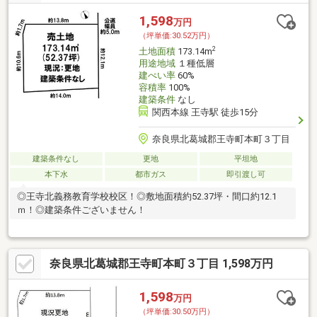
1,598
万円
（坪単価:30.52万円）
2
土地面積
173.14m
用途地域
１種低層
建ぺい率
60%
容積率
100%
建築条件
なし
関西本線 王寺駅 徒歩15分
奈良県北葛城郡王寺町本町３丁目
建築条件なし
更地
平坦地
本下水
都市ガス
即引渡し可
◎王寺北義務教育学校校区！◎敷地面積約52.37坪・間口約12.1
ｍ！◎建築条件ございません！
奈良県北葛城郡王寺町本町３丁目 1,598万円
1,598
万円
（坪単価:30.50万円）