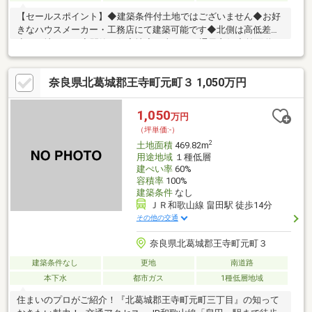
【セールスポイント】◆建築条件付土地ではございません◆お好
きなハウスメーカー・工務店にて建築可能です◆北側は高低差が
少ない地形です◆閑静な住宅地◆日当たり・通風良好◆前面道
路：公道幅員約6.0m◆間口：約16.5m【周辺環境】◆ＪＲ和歌山
線「畠田」駅まで徒歩11分（約860m）◆ココカラファイン王寺
奈良県北葛城郡王寺町元町３ 1,050万円
店まで徒歩3分（約200m）◆ローソン王寺本町二丁目店まで徒歩
4分（約320m）◆業務スーパー畠田店まで徒歩11分（約880m）
◆南王寺診療所まで徒歩4分（約280m）◆泉の広場公園まで徒歩
1,050
万円
7分（490m）
（坪単価:-）
2
土地面積
469.82m
用途地域
１種低層
建ぺい率
60%
容積率
100%
建築条件
なし
ＪＲ和歌山線 畠田駅 徒歩14分
その他の交通
奈良県北葛城郡王寺町元町３
建築条件なし
更地
南道路
本下水
都市ガス
1種低層地域
住まいのプロがご紹介！『北葛城郡王寺町元町三丁目』の知って