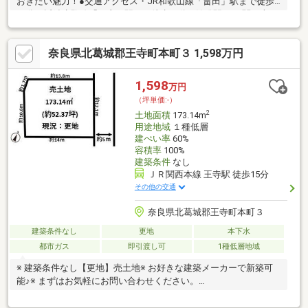
おきたい魅力！●交通アクセス・JR和歌山線「畠田」駅まで徒歩
14分・近鉄生駒線「王寺」駅まで徒歩23分 ※始発駅・JR関西本
線/和歌山線「王寺」駅まで徒歩23分 ※和歌山線の始発駅●2方道路
に接道。●前面道路幅員は、北東側約7.2m、南側約4.3m。●第一種
奈良県北葛城郡王寺町本町３ 1,598万円
低層住居専用地域内に位置しています。●実際の陽当り状況な
ど、現地にて確認可能です。●建築可能な建物プラン例など、お
気軽にご相談ください。
1,598
万円
（坪単価:-）
2
土地面積
173.14m
用途地域
１種低層
建ぺい率
60%
容積率
100%
建築条件
なし
ＪＲ関西本線 王寺駅 徒歩15分
その他の交通
奈良県北葛城郡王寺町本町３
建築条件なし
更地
本下水
都市ガス
即引渡し可
1種低層地域
※ 建築条件なし【更地】売土地※ お好きな建築メーカーで新築可
能♪※ まずはお気軽にお問い合わせください。
■━━━━━━━━━━━━━━━━━━━━━━━━━━━━■
月々の返済額４４，１８５円～ ≪家賃より安く購入可能≫※変