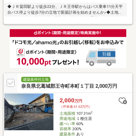
◆ＪＲ畠田駅より徒歩22分、ＪＲ王寺駅からはバス乗車11分天平
台バス停より徒歩7分の立地で新築計画を始めませんか♪◆土地面
積は約48.1坪、現況更地で購入後の建物解体の手間はございませ
ん♪◆閑静な住宅地内に位置します。落ち着いた、物静かな雰囲
気の中で休日をゆったりとお過ごしいただけます♪◆建築条件は
ございません。お好きな工務店やハウスメーカーでのこだわり建
築が可能です♪◆間口は約14.9ｍ、整形地の為建築計画や建築の想
像がしやすいです♪バスでのアクセス可能なＪＲ王寺駅は、近鉄線
も隣接する駅です。ＪＲ大阪駅への乗り換え無しアクセスが可
能、又、駅周辺は商業施設もありお買い物も便利です♪
建築条件付土地
奈良県北葛城郡王寺町本町１丁目 2,000万円
2,000
万円
（坪単価:61.62万円）
2
土地面積
107.31m
用途地域
１種住居
建ぺい率
60%
容積率
200%
建築条件
あり