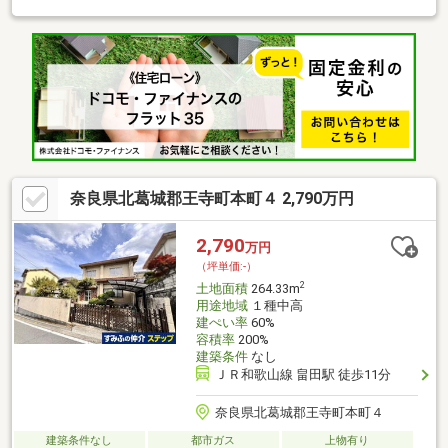
で営業しております。トータル不動産として、土地探しから建築
計画・ライフプランまで一貫してサポートし、理想の住まいづく
りを見据えた土地選びをご提案いたします。センチュリー21の情
報力と実績を活かし、安心してお任せいただけるお取引を心がけ
ております。◆お気軽にお問い合わせください◆
奈良県北葛城郡王寺町本町４ 2,790万円
2,790
万円
（坪単価:-）
2
土地面積
264.33m
用途地域
１種中高
建ぺい率
60%
容積率
200%
建築条件
なし
ＪＲ和歌山線 畠田駅 徒歩11分
奈良県北葛城郡王寺町本町４
建築条件なし
都市ガス
上物有り