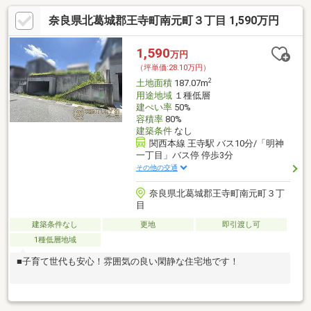
奈良県北葛城郡王寺町南元町３丁目 1,590万円
1,590
万円
（坪単価:28.10万円）
2
土地面積
187.07m
用途地域
１種低層
建ぺい率
50%
容積率
80%
建築条件
なし
関西本線 王寺駅 バス10分/「明神
一丁目」バス停 停歩3分
その他の交通
奈良県北葛城郡王寺町南元町３丁
目
建築条件なし
更地
即引渡し可
1種低層地域
■子育て世代も安心！雰囲気の良い閑静な住宅地です！