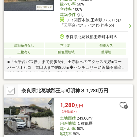
建ぺい率
60%
容積率
100%
建築条件
なし
ＪＲ関西本線 王寺駅 バス11分/
「天平台バス」バス停 停歩6分
奈良県北葛城郡王寺町本町５
建築条件なし
本下水
都市ガス
上物有り
1種低層地域
整形地
■「天平台バス停」まで徒歩6分、王寺駅へのアクセス良好■スー
パーヤオヒコ 畠田店まで約850ｍ◆センチュリー21近畿不動産
販売 香芝店◆奈良県南部に香芝店・大和八木店の2店舗を構え、
地域密着で営業しております。トータル不動産として、土地探し
から建築計画・ライフプランまで一貫してサポートし、理想の住
奈良県北葛城郡王寺町明神３ 1,280万円
まいづくりを見据えた土地選びをご提案いたします。センチュリ
ー21の情報力と実績を活かし、安心してお任せいただけるお取引
を心がけております。◆お気軽にお問い合わせください◆
1,280
万円
（坪単価:-）
2
土地面積
243.06m
用途地域
１種低層
建ぺい率
50%
容積率
80%