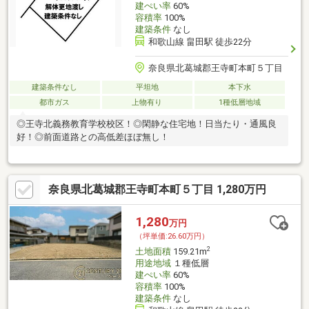
建ぺい率
60%
容積率
100%
建築条件
なし
和歌山線 畠田駅 徒歩22分
奈良県北葛城郡王寺町本町５丁目
建築条件なし
平坦地
本下水
都市ガス
上物有り
1種低層地域
◎王寺北義務教育学校校区！◎閑静な住宅地！日当たり・通風良
好！◎前面道路との高低差ほぼ無し！
奈良県北葛城郡王寺町本町５丁目 1,280万円
1,280
万円
（坪単価:26.60万円）
2
土地面積
159.21m
用途地域
１種低層
建ぺい率
60%
容積率
100%
建築条件
なし