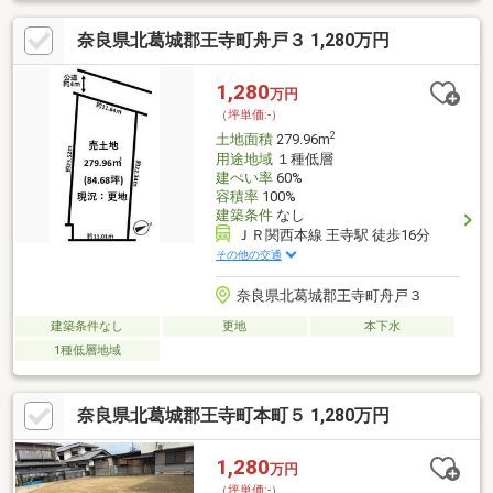
動優遇金利0.875％、35年返済、自己資金0円、借入1598万円の場
奈良県北葛城郡王寺町舟戸３ 1,280万円
合■頭金０円でも購入可 ■ボーナス返済なし当社提携銀行にて住
宅ローン金利が大幅優遇受けられます■掲載されていない物件も
多数ございます。お家探しは住宅情報量豊富なセンチュリー２１
1,280
万円
関西不動産販売にお任せ下さい！まずは「0745-44-8681」まで、
（坪単価:-）
お気軽にお電話下さい。
2
土地面積
279.96m
用途地域
１種低層
建ぺい率
60%
容積率
100%
建築条件
なし
ＪＲ関西本線 王寺駅 徒歩16分
その他の交通
奈良県北葛城郡王寺町舟戸３
建築条件なし
更地
本下水
1種低層地域
奈良県北葛城郡王寺町本町５ 1,280万円
1,280
万円
（坪単価:-）