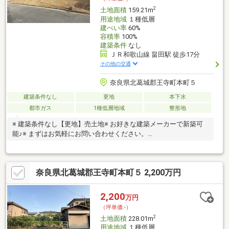
2
土地面積
159.21m
用途地域
１種低層
建ぺい率
60%
容積率
100%
建築条件
なし
ＪＲ和歌山線 畠田駅 徒歩17分
その他の交通
奈良県北葛城郡王寺町本町５
建築条件なし
更地
本下水
都市ガス
1種低層地域
整形地
※ 建築条件なし【更地】売土地※ お好きな建築メーカーで新築可
能♪※ まずはお気軽にお問い合わせください。
■━━━━━━━━━━━━━━━━━━━━━━━━━━━━■
月々の返済額３４７７６円～ ≪家賃より安く購入可能≫※変動
優遇金利0.77％、35年返済、自己資金0円、借入1280万円の場合■
奈良県北葛城郡王寺町本町５ 2,200万円
頭金０円でも購入可 ■ボーナス返済なし当社提携銀行にて住宅
ローン金利が大幅優遇受けられます■掲載されていない物件も多
数ございます。お家探しは住宅情報量豊富なセンチュリー２１関
2,200
万円
西不動産販売にお任せ下さい！まずは「0745-44-8681」まで、お
（坪単価:-）
気軽にお電話下さい。
2
土地面積
228.01m
用途地域
１種低層