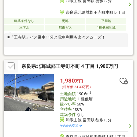
和歌山線 畠田駅 徒歩22分
奈良県北葛城郡王寺町本町５丁目
建築条件なし
更地
平坦地
本下水
都市ガス
1種低層地域
■「王寺駅」バス乗車11分と電車利用も楽々スムーズ！
奈良県北葛城郡王寺町本町４丁目 1,980万円
1,980
万円
（坪単価:34.30万円）
2
土地面積
190.6m
用途地域
１種低層
建ぺい率
60%
容積率
100%
建築条件
なし
和歌山線 畠田駅 徒歩13分
その他の交通
奈良県北葛城郡王寺町本町４丁目