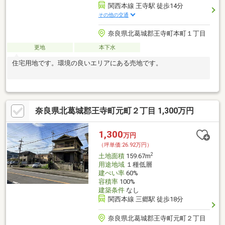
関西本線 王寺駅 徒歩14分
その他の交通
奈良県北葛城郡王寺町本町１丁目
更地
本下水
住宅用地です。環境の良いエリアにある売地です。
奈良県北葛城郡王寺町元町２丁目 1,300万円
1,300
万円
（坪単価:26.92万円）
2
土地面積
159.67m
用途地域
１種低層
建ぺい率
60%
容積率
100%
建築条件
なし
関西本線 三郷駅 徒歩18分
奈良県北葛城郡王寺町元町２丁目