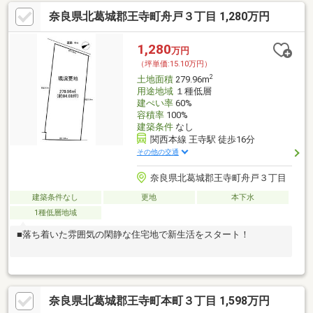
奈良県北葛城郡王寺町舟戸３丁目 1,280万円
1,280
万円
（坪単価:15.10万円）
2
土地面積
279.96m
用途地域
１種低層
建ぺい率
60%
容積率
100%
建築条件
なし
関西本線 王寺駅 徒歩16分
その他の交通
奈良県北葛城郡王寺町舟戸３丁目
建築条件なし
更地
本下水
1種低層地域
■落ち着いた雰囲気の閑静な住宅地で新生活をスタート！
奈良県北葛城郡王寺町本町３丁目 1,598万円