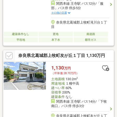
関西本線 王寺駅 バス12分/「服
部」バス停 停歩5分
その他の交通
奈良県北葛城郡上牧町滝川台１丁
目
建築条件なし
更地
南道路
平坦地
本下水
都市ガス
奈良県北葛城郡上牧町友が丘１丁目 1,130万円
1,130
万円
（坪単価:28.70万円）
2
土地面積
130.2m
用途地域
１種中高
建ぺい率
60%
容積率
200%
建築条件
なし
関西本線 王寺駅 バス14分/「下牧
南口」バス停 停歩3分
奈良県北葛城郡上牧町友が丘１丁