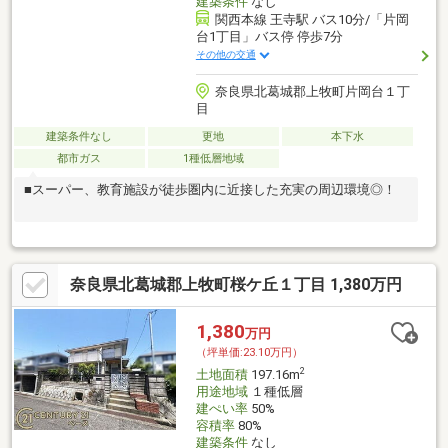
建築条件
なし
関西本線 王寺駅 バス10分/「片岡
台1丁目」バス停 停歩7分
その他の交通
奈良県北葛城郡上牧町片岡台１丁
目
建築条件なし
更地
本下水
都市ガス
1種低層地域
■スーパー、教育施設が徒歩圏内に近接した充実の周辺環境◎！
奈良県北葛城郡上牧町桜ケ丘１丁目 1,380万円
1,380
万円
（坪単価:23.10万円）
2
土地面積
197.16m
用途地域
１種低層
建ぺい率
50%
容積率
80%
建築条件
なし