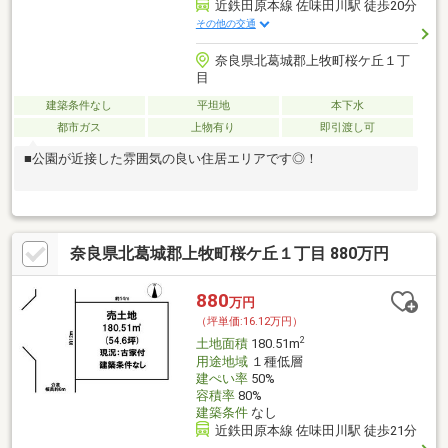
近鉄田原本線 佐味田川駅 徒歩20分
その他の交通
奈良県北葛城郡上牧町桜ケ丘１丁
目
建築条件なし
平坦地
本下水
都市ガス
上物有り
即引渡し可
■公園が近接した雰囲気の良い住居エリアです◎！
奈良県北葛城郡上牧町桜ケ丘１丁目 880万円
880
万円
（坪単価:16.12万円）
2
土地面積
180.51m
用途地域
１種低層
建ぺい率
50%
容積率
80%
建築条件
なし
近鉄田原本線 佐味田川駅 徒歩21分