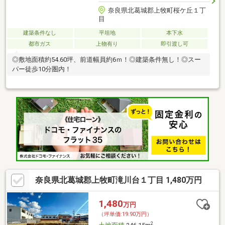
奈良県北葛城郡上牧町桜ケ丘１丁
目
建築条件なし
平坦地
本下水
都市ガス
上物有り
即引渡し可
◎敷地面積約54.60坪、前道幅員約6ｍ！◎建築条件無し！◎スー
パー徒歩10分圏内！
奈良県北葛城郡上牧町滝川台１丁目 1,480万円
1,480
万円
（坪単価:19.90万円）
2