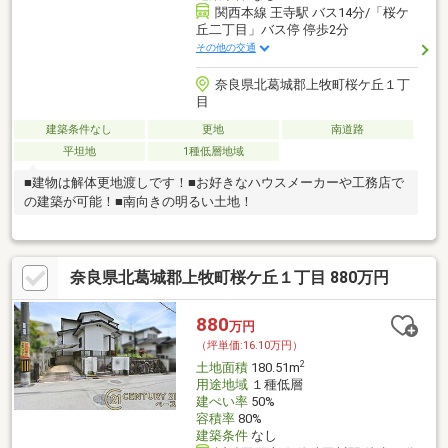
関西本線 王寺駅 バス14分/「桜ケ
丘二丁目」バス停 停歩2分
その他の交通
奈良県北葛城郡上牧町桜ケ丘１丁
目
建築条件なし
更地
南道路
平坦地
1種低層地域
■建物は解体更地渡しです！■お好きなハウスメーカーや工務店で
の建築が可能！■南向きの明るい土地！
奈良県北葛城郡上牧町桜ケ丘１丁目 880万円
880
万円
（坪単価:16.10万円）
2
土地面積
180.51m
用途地域
１種低層
建ぺい率
50%
容積率
80%
建築条件
なし