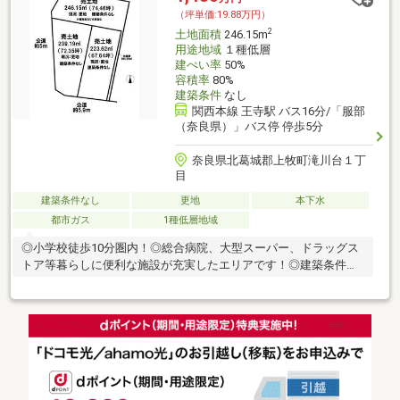
（坪単価:19.88万円）
2
土地面積
246.15m
用途地域
１種低層
建ぺい率
50%
容積率
80%
建築条件
なし
関西本線 王寺駅 バス16分/「服部
（奈良県）」バス停 停歩5分
奈良県北葛城郡上牧町滝川台１丁
目
建築条件なし
更地
本下水
都市ガス
1種低層地域
◎小学校徒歩10分圏内！◎総合病院、大型スーパー、ドラッグス
トア等暮らしに便利な施設が充実したエリアです！◎建築条件無
し！