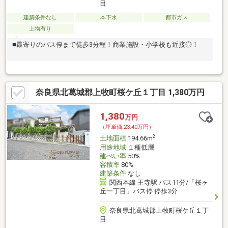
目
建築条件なし
本下水
都市ガス
上物有り
■最寄りのバス停まで徒歩3分程！商業施設・小学校も近接◎！
奈良県北葛城郡上牧町桜ケ丘１丁目 1,380万円
1,380
万円
（坪単価:23.40万円）
2
土地面積
194.66m
用途地域
１種低層
建ぺい率
50%
容積率
80%
建築条件
なし
関西本線 王寺駅 バス11分/「桜ヶ
丘一丁目」バス停 停歩3分
奈良県北葛城郡上牧町桜ケ丘１丁
目