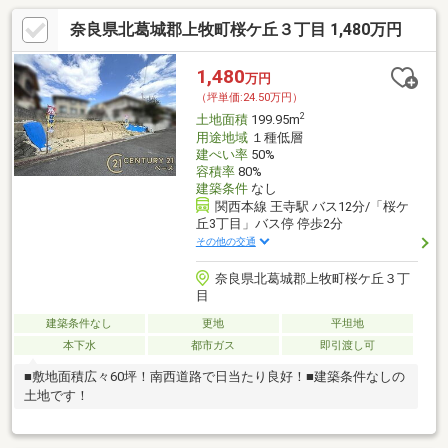
奈良県北葛城郡上牧町桜ケ丘３丁目 1,480万円
1,480
万円
（坪単価:24.50万円）
2
土地面積
199.95m
用途地域
１種低層
建ぺい率
50%
容積率
80%
建築条件
なし
関西本線 王寺駅 バス12分/「桜ケ
丘3丁目」バス停 停歩2分
その他の交通
奈良県北葛城郡上牧町桜ケ丘３丁
目
建築条件なし
更地
平坦地
本下水
都市ガス
即引渡し可
■敷地面積広々60坪！南西道路で日当たり良好！■建築条件なしの
土地です！