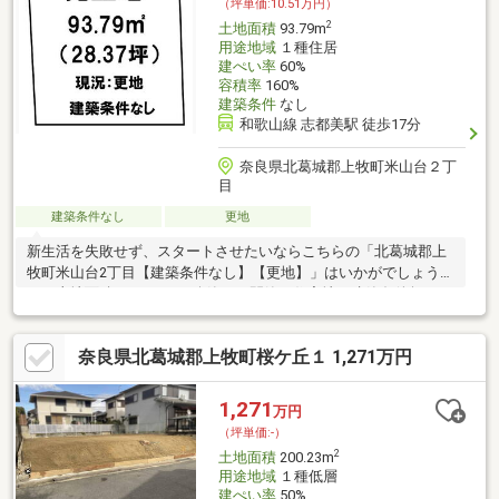
（坪単価:10.51万円）
2
土地面積
93.79m
用途地域
１種住居
建ぺい率
60%
容積率
160%
建築条件
なし
和歌山線 志都美駅 徒歩17分
奈良県北葛城郡上牧町米山台２丁
目
建築条件なし
更地
新生活を失敗せず、スタートさせたいならこちらの「北葛城郡上
牧町米山台2丁目【建築条件なし】【更地】」はいかがでしょう
か。土地面積は93．79 （公簿）、閑静な住宅地、建築条件無しの
土地ですので、自由度
奈良県北葛城郡上牧町桜ケ丘１ 1,271万円
1,271
万円
（坪単価:-）
2
土地面積
200.23m
用途地域
１種低層
建ぺい率
50%