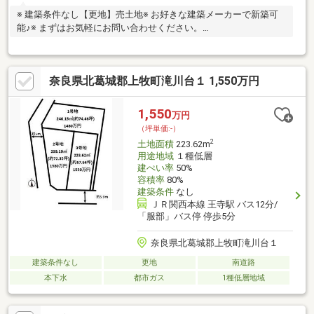
※ 建築条件なし【更地】売土地※ お好きな建築メーカーで新築可
能♪※ まずはお気軽にお問い合わせください。
■━━━━━━━━━━━━━━━━━━━━━━━━━━━━■
月々の返済額３９２４１円～ ≪家賃より安く購入可能≫※変動
優遇金利0.67％、35年返済、自己資金0円、借入1480万円の場合■
奈良県北葛城郡上牧町滝川台１ 1,550万円
頭金０円でも購入可 ■ボーナス返済なし当社提携銀行にて住宅
ローン金利が大幅優遇受けられます■掲載されていない物件も多
数ございます。お家探しは住宅情報量豊富なセンチュリー２１関
1,550
万円
西不動産販売にお任せ下さい！まずは「0745-44-8681」まで、お
（坪単価:-）
気軽にお電話下さい。
2
土地面積
223.62m
用途地域
１種低層
建ぺい率
50%
容積率
80%
建築条件
なし
ＪＲ関西本線 王寺駅 バス12分/
「服部」バス停 停歩5分
奈良県北葛城郡上牧町滝川台１
建築条件なし
更地
南道路
本下水
都市ガス
1種低層地域