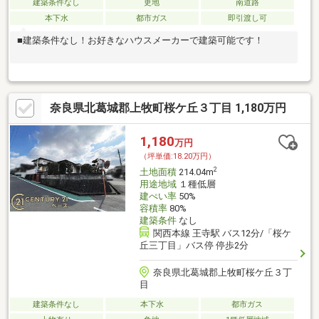
建築条件なし
更地
南道路
本下水
都市ガス
即引渡し可
■建築条件なし！お好きなハウスメーカーで建築可能です！
奈良県北葛城郡上牧町桜ケ丘３丁目 1,180万円
1,180
万円
（坪単価:18.20万円）
2
土地面積
214.04m
用途地域
１種低層
建ぺい率
50%
容積率
80%
建築条件
なし
関西本線 王寺駅 バス12分/「桜ケ
丘三丁目」バス停 停歩2分
奈良県北葛城郡上牧町桜ケ丘３丁
目
建築条件なし
本下水
都市ガス