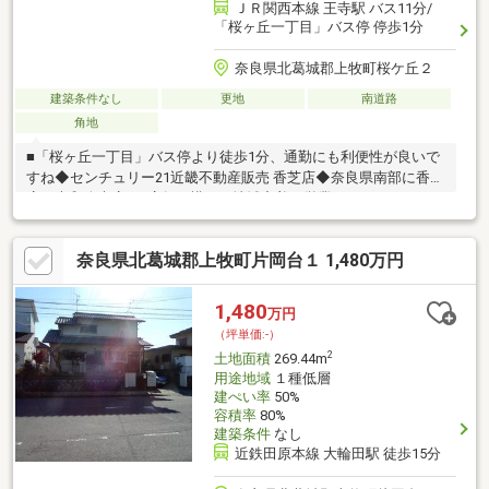
ＪＲ関西本線 王寺駅 バス11分/
「桜ヶ丘一丁目」バス停 停歩1分
奈良県北葛城郡上牧町桜ケ丘２
建築条件なし
更地
南道路
角地
■「桜ヶ丘一丁目」バス停より徒歩1分、通勤にも利便性が良いで
すね◆センチュリー21近畿不動産販売 香芝店◆奈良県南部に香芝
店・大和八木店の2店舗を構え、地域密着で営業しております。ト
ータル不動産として、土地探しから建築計画・ライフプランまで
一貫してサポートし、理想の住まいづくりを見据えた土地選びを
奈良県北葛城郡上牧町片岡台１ 1,480万円
ご提案いたします。センチュリー21の情報力と実績を活かし、安
心してお任せいただけるお取引を心がけております。◆お気軽に
お問い合わせください◆
1,480
万円
（坪単価:-）
2
土地面積
269.44m
用途地域
１種低層
建ぺい率
50%
容積率
80%
建築条件
なし
近鉄田原本線 大輪田駅 徒歩15分