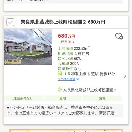
♪■━━━━━━━━━━━━━━━━━━━━━━━━━━━━■
月々の返済額４４，１８５円～ ≪家賃より安く購入可能≫※変
動優遇金利0.875％、35年返済、自己資金0円、借入1598万円の場
奈良県北葛城郡上牧町松里園２ 680万円
合■頭金０円でも購入可 ■ボーナス返済なし当社提携銀行にて住
宅ローン金利が大幅優遇受けられます■掲載されていない物件も
多数ございます。お家探しは住宅情報量豊富なセンチュリー２１
680
万円
関西不動産販売にお任せ下さい！まずは「0745-44-8681」まで、
（坪単価:-）
お気軽にお電話下さい。
2
土地面積
232.53m
用途地域
１種住居
建ぺい率
60%
容積率
200%
建築条件
なし
ＪＲ和歌山線 香芝駅 徒歩16分
その他の交通
奈良県北葛城郡上牧町松里園２
建築条件なし
更地
角地
■センチュリー21関西不動産販売は、香芝市を中心に北は奈良
市、南は五條市まで幅広いエリアでご対応致します。新築戸建・
中古戸建・土地・中古マンションなど、お客様がお探しの物件を
ご提案致します。当社では仲介を中心に、リフォーム工事、注文
住宅等も行っており、住み替えをご検討の方であれば、所有され