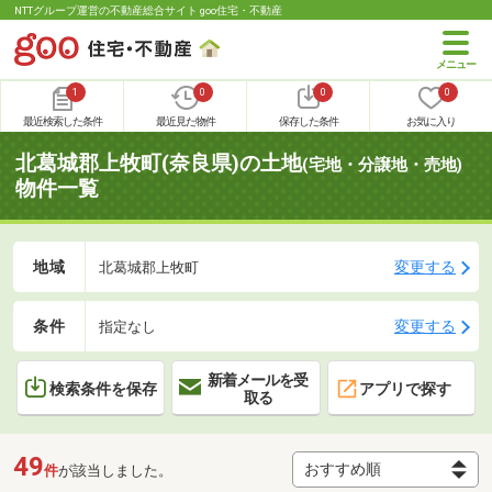
NTTグループ運営の不動産総合サイト goo住宅・不動産
1
0
0
0
最近検索した条件
最近見た物件
保存した条件
お気に入り
北葛城郡上牧町(奈良県)の土地
(宅地・分譲地・売地)
物件一覧
地域
変更する
北葛城郡上牧町
条件
変更する
指定なし
新着メールを受
検索条件を保存
アプリで探す
取る
49
件
が該当しました。