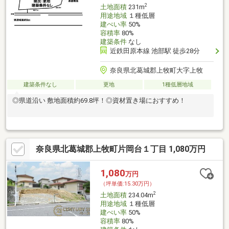
2
土地面積
231m
用途地域
１種低層
建ぺい率
50%
容積率
80%
建築条件
なし
近鉄田原本線 池部駅 徒歩28分
奈良県北葛城郡上牧町大字上牧
建築条件なし
更地
1種低層地域
◎県道沿い 敷地面積約69.8坪！◎資材置き場におすすめ！
奈良県北葛城郡上牧町片岡台１丁目 1,080万円
1,080
万円
（坪単価:15.30万円）
2
土地面積
234.04m
用途地域
１種低層
建ぺい率
50%
容積率
80%