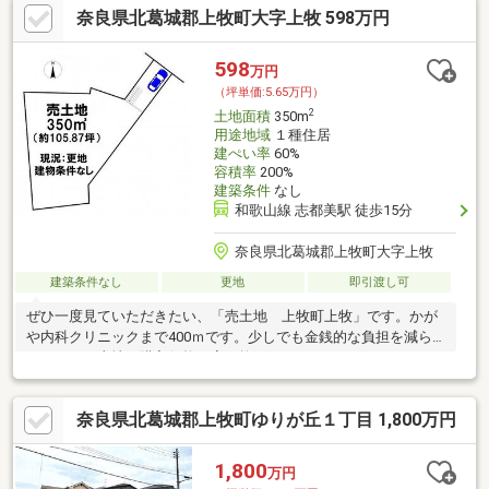
奈良県北葛城郡上牧町大字上牧 598万円
598
万円
（坪単価:5.65万円）
2
土地面積
350m
用途地域
１種住居
建ぺい率
60%
容積率
200%
建築条件
なし
和歌山線 志都美駅 徒歩15分
奈良県北葛城郡上牧町大字上牧
建築条件なし
更地
即引渡し可
ぜひ一度見ていただきたい、「売土地 上牧町上牧」です。かが
や内科クリニックまで400ｍです。少しでも金銭的な負担を減ら
すために、土地の購入価格は安く抑えましょう。こちらは698万
円になります。納得の住
奈良県北葛城郡上牧町ゆりが丘１丁目 1,800万円
1,800
万円