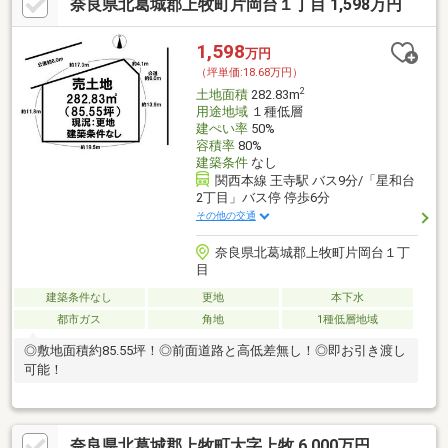
奈良県北葛城郡上牧町片岡台１丁目 1,598万円
1,598
万円
（坪単価:18.68万円）
2
土地面積
282.83m
用途地域
１種低層
建ぺい率
50%
容積率
80%
建築条件
なし
関西本線 王寺駅 バス9分/「星和台
2丁目」バス停 停歩6分
その他の交通
奈良県北葛城郡上牧町片岡台１丁
目
建築条件なし
更地
本下水
都市ガス
角地
1種低層地域
◎敷地面積約85.55坪！◎前面道路と高低差無し！◎即お引き渡し
可能！
奈良県北葛城郡上牧町大字上牧 6,000万円