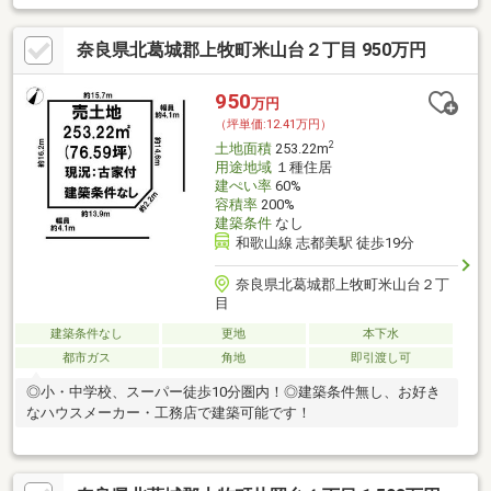
奈良県北葛城郡上牧町米山台２丁目 950万円
950
万円
（坪単価:12.41万円）
2
土地面積
253.22m
用途地域
１種住居
建ぺい率
60%
容積率
200%
建築条件
なし
和歌山線 志都美駅 徒歩19分
奈良県北葛城郡上牧町米山台２丁
目
建築条件なし
更地
本下水
都市ガス
角地
即引渡し可
◎小・中学校、スーパー徒歩10分圏内！◎建築条件無し、お好き
なハウスメーカー・工務店で建築可能です！