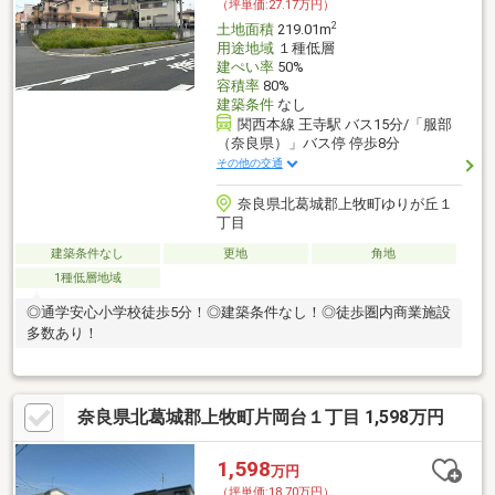
（坪単価:27.17万円）
2
土地面積
219.01m
用途地域
１種低層
建ぺい率
50%
容積率
80%
建築条件
なし
関西本線 王寺駅 バス15分/「服部
（奈良県）」バス停 停歩8分
その他の交通
奈良県北葛城郡上牧町ゆりが丘１
丁目
建築条件なし
更地
角地
1種低層地域
◎通学安心小学校徒歩5分！◎建築条件なし！◎徒歩圏内商業施設
多数あり！
奈良県北葛城郡上牧町片岡台１丁目 1,598万円
1,598
万円
（坪単価:18.70万円）