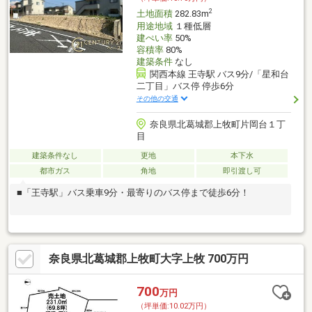
2
土地面積
282.83m
用途地域
１種低層
建ぺい率
50%
容積率
80%
建築条件
なし
関西本線 王寺駅 バス9分/「星和台
二丁目」バス停 停歩6分
その他の交通
奈良県北葛城郡上牧町片岡台１丁
目
建築条件なし
更地
本下水
都市ガス
角地
即引渡し可
■「王寺駅」バス乗車9分・最寄りのバス停まで徒歩6分！
奈良県北葛城郡上牧町大字上牧 700万円
700
万円
（坪単価:10.02万円）