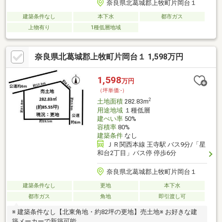
奈良県北葛城郡上牧町片岡台１
建築条件なし
本下水
都市ガス
上物有り
1種低層地域
奈良県北葛城郡上牧町片岡台１ 1,598万円
1,598
万円
（坪単価:-）
2
土地面積
282.83m
用途地域
１種低層
建ぺい率
50%
容積率
80%
建築条件
なし
ＪＲ関西本線 王寺駅 バス9分/「星
和台2丁目」バス停 停歩6分
奈良県北葛城郡上牧町片岡台１
建築条件なし
更地
本下水
都市ガス
角地
即引渡し可
※ 建築条件なし【北東角地・約82坪の更地】売土地※ お好きな建
築メーカーで新築可能