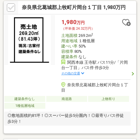
奈良県北葛城郡上牧町片岡台１丁目 1,980万円
1,980
万円
（坪単価:24.32万円）
2
土地面積
269.2m
用途地域
１種低層
建ぺい率
50%
容積率
80%
建築条件
なし
関西本線 王寺駅 バス11分/「片岡
台一丁目」バス停 停歩3分
その他の交通
奈良県北葛城郡上牧町片岡台１丁
目
建築条件なし
南道路
上物有り
1種低層地域
◎敷地面積約81坪！◎スーパー徒歩5分圏内！◎最寄りバス停徒
歩3分！