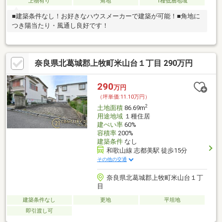
上物有り
角地
1種低層地域
■建築条件なし！お好きなハウスメーカーで建築が可能！■角地に
つき陽当たり・風通し良好です！
奈良県北葛城郡上牧町米山台１丁目 290万円
290
万円
（坪単価:11.10万円）
2
土地面積
86.69m
用途地域
１種住居
建ぺい率
60%
容積率
200%
建築条件
なし
和歌山線 志都美駅 徒歩15分
その他の交通
奈良県北葛城郡上牧町米山台１丁
目
建築条件なし
更地
平坦地
即引渡し可