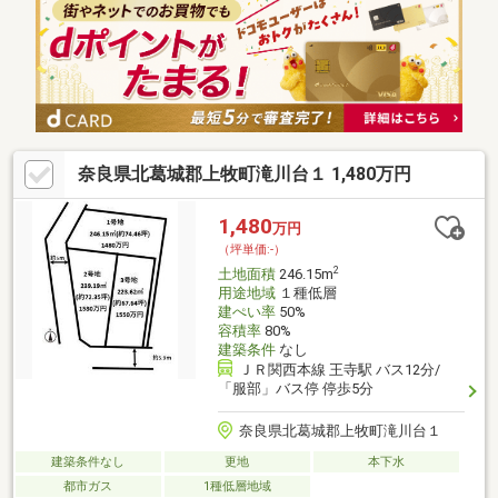
ている不動産の即金買取も可能です！まずはお気軽にご相談下さ
い！■お客様のご希望に応えられるように全力でサポート致しま
す！物件探しはセンチュリー21関西不動産販売にお任せくださ
い！
奈良県北葛城郡上牧町滝川台１ 1,480万円
1,480
万円
（坪単価:-）
2
土地面積
246.15m
用途地域
１種低層
建ぺい率
50%
容積率
80%
建築条件
なし
ＪＲ関西本線 王寺駅 バス12分/
「服部」バス停 停歩5分
奈良県北葛城郡上牧町滝川台１
建築条件なし
更地
本下水
都市ガス
1種低層地域