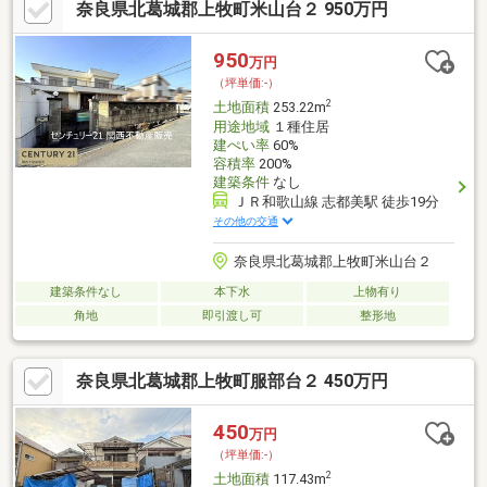
奈良県北葛城郡上牧町米山台２ 950万円
950
万円
（坪単価:-）
2
土地面積
253.22m
用途地域
１種住居
建ぺい率
60%
容積率
200%
建築条件
なし
ＪＲ和歌山線 志都美駅 徒歩19分
その他の交通
奈良県北葛城郡上牧町米山台２
建築条件なし
本下水
上物有り
角地
即引渡し可
整形地
奈良県北葛城郡上牧町服部台２ 450万円
450
万円
（坪単価:-）
2
土地面積
117.43m