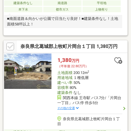
建築条件なし
南道路
平坦地
本下水
都市ガス
上物有り
■南面道路＆向かいが公園で日当たり良好！■建築条件なし！土地
面積58坪以上！
奈良県北葛城郡上牧町片岡台１丁目 1,380万円
1,380
万円
（坪単価:22.80万円）
2
土地面積
200.12m
用途地域
１種低層
建ぺい率
50%
容積率
80%
建築条件
なし
関西本線 王寺駅 バス7分/「片岡台
一丁目」バス停 停歩5分
その他の交通
奈良県北葛城郡上牧町片岡台１丁
目