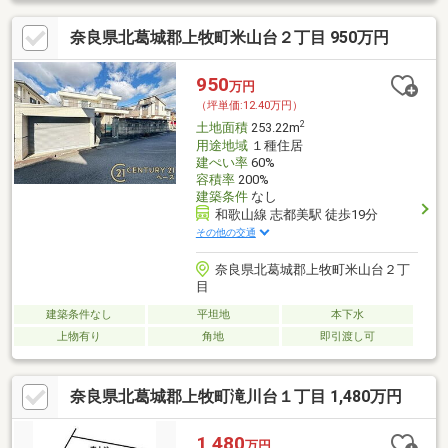
奈良県北葛城郡上牧町米山台２丁目 950万円
950
万円
（坪単価:12.40万円）
2
土地面積
253.22m
用途地域
１種住居
建ぺい率
60%
容積率
200%
建築条件
なし
和歌山線 志都美駅 徒歩19分
その他の交通
奈良県北葛城郡上牧町米山台２丁
目
建築条件なし
平坦地
本下水
上物有り
角地
即引渡し可
奈良県北葛城郡上牧町滝川台１丁目 1,480万円
1,480
万円