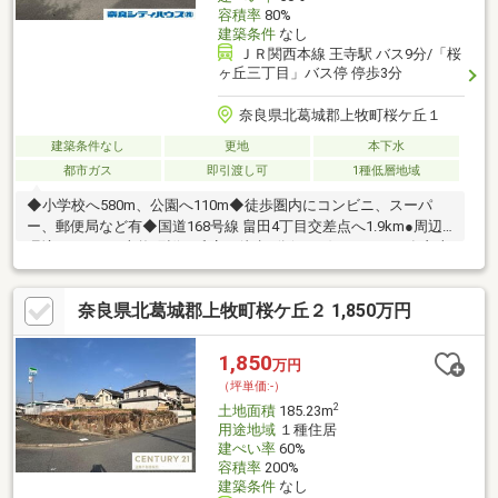
容積率
80%
建築条件
なし
ＪＲ関西本線 王寺駅 バス9分/「桜
ヶ丘三丁目」バス停 停歩3分
奈良県北葛城郡上牧町桜ケ丘１
建築条件なし
更地
本下水
都市ガス
即引渡し可
1種低層地域
◆小学校へ580m、公園へ110m◆徒歩圏内にコンビニ、スーパ
ー、郵便局など有◆国道168号線 畠田4丁目交差点へ1.9km●周辺
環境●ローソン上牧町桜ヶ丘店へ徒歩2分(120m)～サンディ奈良上
牧店へ徒歩8分(610m)～ウエルシア上牧片岡台店へ徒歩11分
(870m)～西大和高塚台郵便局へ徒歩8分(590m)～奈良友紘会病院
奈良県北葛城郡上牧町桜ケ丘２ 1,850万円
へ徒歩16分(1260m)～桜ヶ丘1丁目公園へ徒歩2分(110m)～国道
168号線 畠田4丁目交差点へ車5分(1.9km)～上牧町立上牧第二小学
校へ徒歩8分(580m)～上牧町立上牧第二中学校へ徒歩20分(1600m)
1,850
万円
（坪単価:-）
2
土地面積
185.23m
用途地域
１種住居
建ぺい率
60%
容積率
200%
建築条件
なし