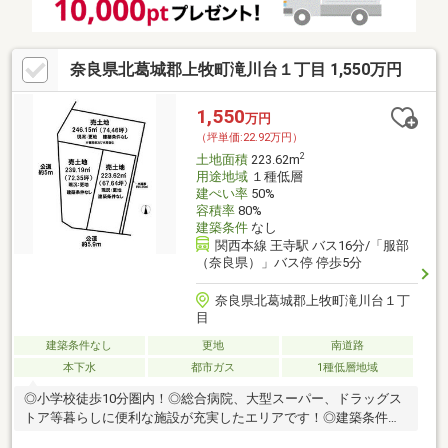
奈良県北葛城郡上牧町滝川台１丁目 1,550万円
1,550
万円
（坪単価:22.92万円）
2
土地面積
223.62m
用途地域
１種低層
建ぺい率
50%
容積率
80%
建築条件
なし
関西本線 王寺駅 バス16分/「服部
（奈良県）」バス停 停歩5分
奈良県北葛城郡上牧町滝川台１丁
目
建築条件なし
更地
南道路
本下水
都市ガス
1種低層地域
◎小学校徒歩10分圏内！◎総合病院、大型スーパー、ドラッグス
トア等暮らしに便利な施設が充実したエリアです！◎建築条件無
し！