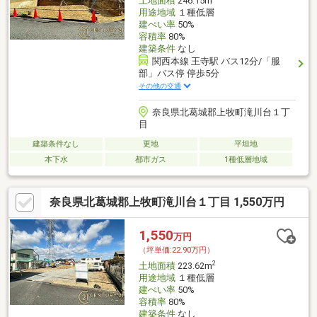
土地面積
246.15m
用途地域
１種低層
建ぺい率
50%
容積率
80%
建築条件
なし
関西本線 王寺駅 バス12分/「服
部」バス停 停歩5分
その他の交通
奈良県北葛城郡上牧町滝川台１丁
目
建築条件なし
更地
平坦地
本下水
都市ガス
1種低層地域
奈良県北葛城郡上牧町滝川台１丁目 1,550万円
1,550
万円
（坪単価:22.90万円）
2
土地面積
223.62m
用途地域
１種低層
建ぺい率
50%
容積率
80%
建築条件
なし