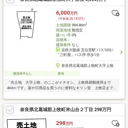
6,000
万円
（坪単価:20.14万円）
2
土地面積
984.86m
用途地域
無指定
建ぺい率
0%
容積率
-
建築条件
なし
近鉄大阪線 五位堂駅 バス10分/
「三軒屋」バス停 停歩1分
奈良県北葛城郡上牧町大字上牧
建築条件なし
更地
「売土地 大字上牧」のここがイチオシ。上牧簡易郵便局まで
464ｍです。薬や日用品を買うのに便利なキリン堂 上牧店まで
256ｍです。ますますの発展が期待される近鉄大阪線五位堂周辺
で快適な新生活を始めませ
奈良県北葛城郡上牧町米山台２丁目 298万円
298
万円