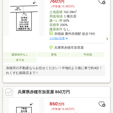
760
万円
（坪単価:15.38万円）
2
土地面積
163.38m
用途地域
１種住居
建ぺい率
60%
容積率
200%
建築条件
なし
赤穂線 播州赤穂駅 徒歩19分
その他の交通
兵庫県赤穂市加里屋
建築条件なし
更地
平坦地
本下水
赤穂市の不動産ならお任せください！中地ICより南に車で約4分！
れくすむ姫路店まで！
兵庫県赤穂市加里屋 860万円
860
万円
（坪単価:16.04万円）