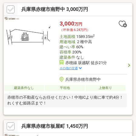
兵庫県赤穂市南野中 3,000万円
3,000
万円
（坪単価:6.24万円）
2
土地面積
1589.35m
用途地域
２種中高
建ぺい率
60%
容積率
200%
建築条件
なし
赤穂線 坂越駅 徒歩21分
その他の交通
兵庫県赤穂市南野中
建築条件なし
平坦地
上物有り
赤穂市の不動産ならお任せください！中地ICより南に車で約4分！
れくすむ姫路店まで！
兵庫県赤穂市板屋町 1,450万円