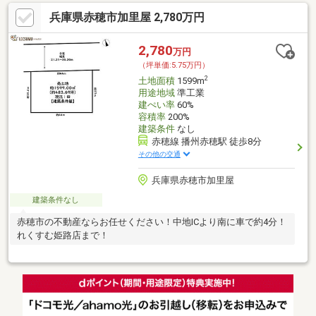
兵庫県赤穂市加里屋 2,780万円
2,780
万円
（坪単価:5.75万円）
2
土地面積
1599m
用途地域
準工業
建ぺい率
60%
容積率
200%
建築条件
なし
赤穂線 播州赤穂駅 徒歩8分
その他の交通
兵庫県赤穂市加里屋
建築条件なし
赤穂市の不動産ならお任せください！中地ICより南に車で約4分！
れくすむ姫路店まで！