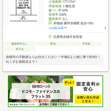
2
土地面積
177.27m
用途地域
１種住居
建ぺい率
60%
容積率
200%
建築条件
なし
赤穂線 播州赤穂駅 徒歩19分
その他の交通
兵庫県赤穂市加里屋
建築条件なし
更地
平坦地
本下水
赤穂市の不動産ならお任せください！中地ICより南に車で約4分！
れくすむ姫路店まで！