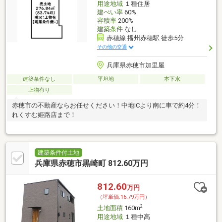
用途地域
１種住居
建ぺい率
60%
容積率
200%
建築条件
なし
赤穂線 播州赤穂駅 徒歩5分
その他の交通
兵庫県赤穂市加里屋
建築条件なし
平坦地
本下水
上物有り
赤穂市の不動産ならお任せください！中地ICより南に車で約4分！
れくすむ姫路店まで！
建築条件付土地
兵庫県赤穂市黒崎町 812.60万円
812.60
万円
（坪単価:16.79万円）
2
土地面積
160m
用途地域
１種中高