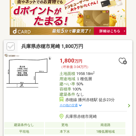
兵庫県赤穂市尾崎 1,800万円
1,800
万円
（坪単価:3.04万円）
2
土地面積
1958.18m
用途地域
１種低層
建ぺい率
50%
容積率
100%
建築条件
なし
赤穂線 播州赤穂駅 徒歩23分
その他の交通
兵庫県赤穂市尾崎
建築条件なし
更地
南道路
平坦地
本下水
1種低層地域