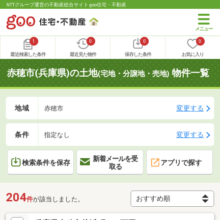
NTTグループ運営の不動産総合サイト goo住宅・不動産
1
0
0
0
最近検索した条件
最近見た物件
保存した条件
お気に入り
赤穂市(兵庫県)の土地
物件一覧
(宅地・分譲地・売地)
地域
変更する
赤穂市
条件
変更する
指定なし
新着メールを受
検索条件を保存
アプリで探す
取る
204
件
が該当しました。