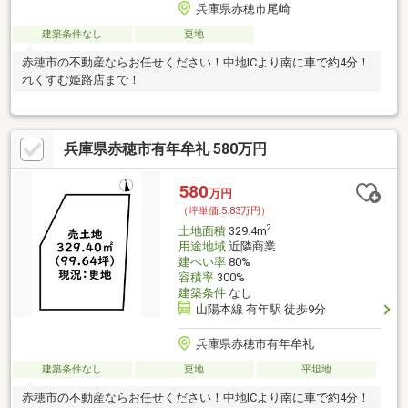
兵庫県赤穂市尾崎
建築条件なし
更地
赤穂市の不動産ならお任せください！中地ICより南に車で約4分！
れくすむ姫路店まで！
兵庫県赤穂市有年牟礼 580万円
580
万円
（坪単価:5.83万円）
2
土地面積
329.4m
用途地域
近隣商業
建ぺい率
80%
容積率
300%
建築条件
なし
山陽本線 有年駅 徒歩9分
兵庫県赤穂市有年牟礼
建築条件なし
更地
平坦地
赤穂市の不動産ならお任せください！中地ICより南に車で約4分！