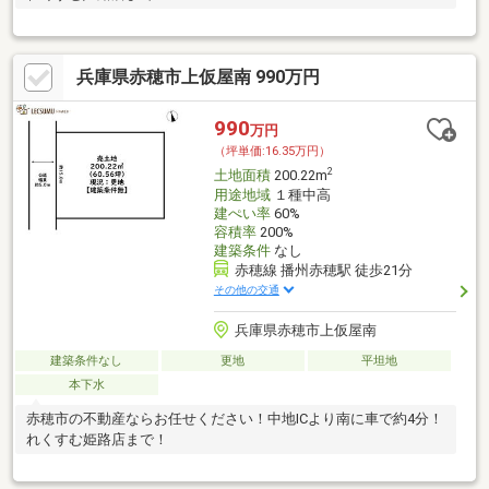
兵庫県赤穂市上仮屋南 990万円
990
万円
（坪単価:16.35万円）
2
土地面積
200.22m
用途地域
１種中高
建ぺい率
60%
容積率
200%
建築条件
なし
赤穂線 播州赤穂駅 徒歩21分
その他の交通
兵庫県赤穂市上仮屋南
建築条件なし
更地
平坦地
本下水
赤穂市の不動産ならお任せください！中地ICより南に車で約4分！
れくすむ姫路店まで！