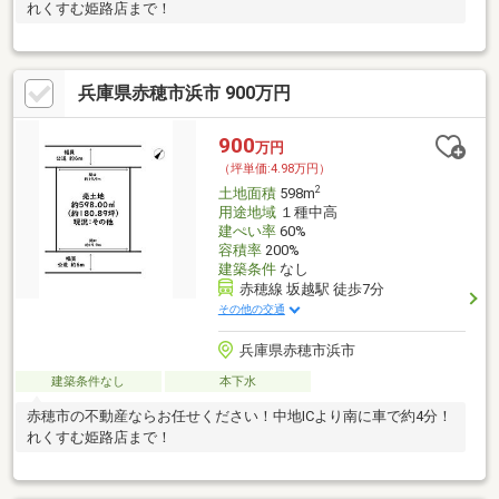
れくすむ姫路店まで！
兵庫県赤穂市浜市 900万円
900
万円
（坪単価:4.98万円）
2
土地面積
598m
用途地域
１種中高
建ぺい率
60%
容積率
200%
建築条件
なし
赤穂線 坂越駅 徒歩7分
その他の交通
兵庫県赤穂市浜市
建築条件なし
本下水
赤穂市の不動産ならお任せください！中地ICより南に車で約4分！
れくすむ姫路店まで！