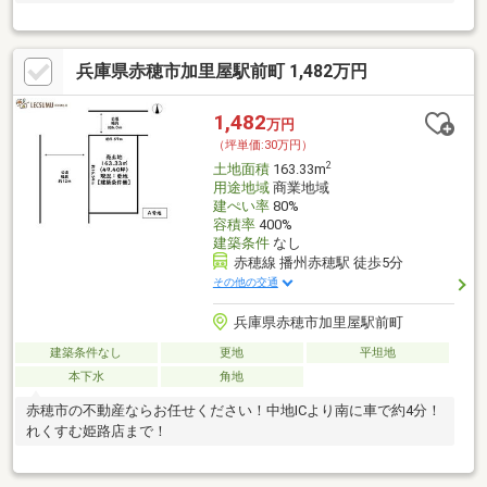
兵庫県赤穂市加里屋駅前町 1,482万円
1,482
万円
（坪単価:30万円）
2
土地面積
163.33m
用途地域
商業地域
建ぺい率
80%
容積率
400%
建築条件
なし
赤穂線 播州赤穂駅 徒歩5分
その他の交通
兵庫県赤穂市加里屋駅前町
建築条件なし
更地
平坦地
本下水
角地
赤穂市の不動産ならお任せください！中地ICより南に車で約4分！
れくすむ姫路店まで！