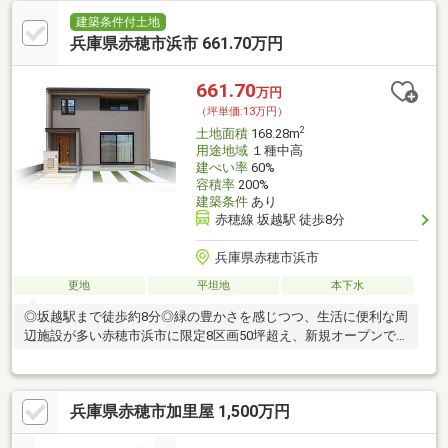
建築条件付土地
兵庫県赤穂市浜市 661.70万円
661.70
万円
（坪単価:13万円）
2
土地面積
168.28m
用途地域
１種中高
建ぺい率
60%
容積率
200%
建築条件
あり
赤穂線 坂越駅 徒歩8分
兵庫県赤穂市浜市
更地
平坦地
本下水
◎坂越駅まで徒歩約8分◎緑の豊かさを感じつつ、生活に便利な周
辺施設が多い赤穂市浜市に限定8区画50坪超え、新規オープンで
す♪
兵庫県赤穂市加里屋 1,500万円