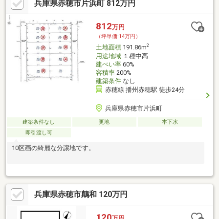
兵庫県赤穂市片浜町 812万円
812
万円
（坪単価:14万円）
2
土地面積
191.86m
用途地域
１種中高
建ぺい率
60%
容積率
200%
建築条件
なし
赤穂線 播州赤穂駅 徒歩24分
兵庫県赤穂市片浜町
建築条件なし
更地
本下水
即引渡し可
10区画の綺麗な分譲地です。
兵庫県赤穂市鷏和 120万円
120
万円