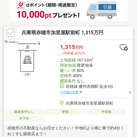
兵庫県赤穂市加里屋駅前町 1,315万円
1,315
万円
（坪単価:26万円）
2
土地面積
167.23m
用途地域
商業地域
建ぺい率
80%
容積率
400%
建築条件
なし
赤穂線 播州赤穂駅 徒歩5分
その他の交通
兵庫県赤穂市加里屋駅前町
建築条件なし
更地
平坦地
本下水
赤穂市の不動産ならお任せください！中地ICより南に車で約4分！
れくすむ姫路店まで！