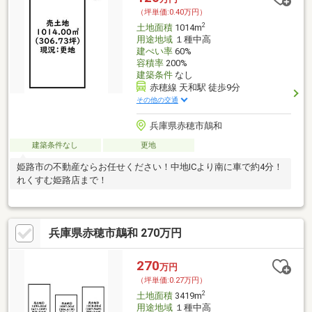
（坪単価:0.40万円）
2
土地面積
1014m
用途地域
１種中高
建ぺい率
60%
容積率
200%
建築条件
なし
赤穂線 天和駅 徒歩9分
その他の交通
兵庫県赤穂市鷏和
建築条件なし
更地
姫路市の不動産ならお任せください！中地ICより南に車で約4分！
れくすむ姫路店まで！
兵庫県赤穂市鷏和 270万円
270
万円
（坪単価:0.27万円）
2
土地面積
3419m
用途地域
１種中高