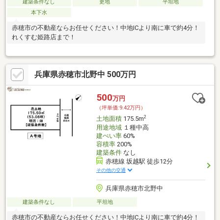
建築条件なし
更地
平坦地
本下水
赤穂市の不動産ならお任せください！中地ICより南に車で約4分！
れくすむ姫路店まで！
兵庫県赤穂市北野中 500万円
500
万円
（坪単価:9.42万円）
2
土地面積
175.5m
用途地域
１種中高
建ぺい率
60%
容積率
200%
建築条件
なし
赤穂線 坂越駅 徒歩12分
その他の交通
兵庫県赤穂市北野中
建築条件なし
平坦地
赤穂市の不動産ならお任せください！中地ICより南に車で約4分！