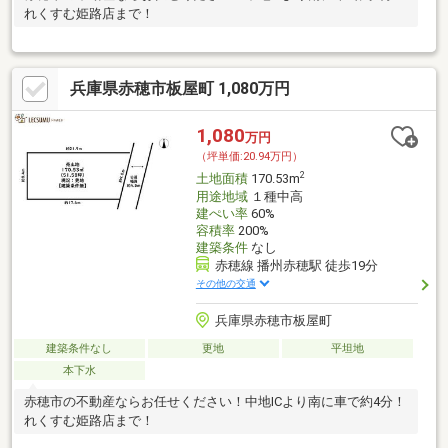
れくすむ姫路店まで！
兵庫県赤穂市板屋町 1,080万円
1,080
万円
（坪単価:20.94万円）
2
土地面積
170.53m
用途地域
１種中高
建ぺい率
60%
容積率
200%
建築条件
なし
赤穂線 播州赤穂駅 徒歩19分
その他の交通
兵庫県赤穂市板屋町
建築条件なし
更地
平坦地
本下水
赤穂市の不動産ならお任せください！中地ICより南に車で約4分！
れくすむ姫路店まで！