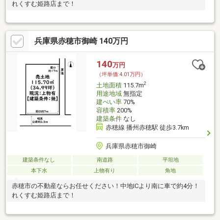
れくすむ姫路店まで！
兵庫県赤穂市御崎 140万円
140
万円
（坪単価:4.01万円）
2
土地面積
115.7m
用途地域
無指定
建ぺい率
70%
容積率
200%
建築条件
なし
赤穂線 播州赤穂駅 徒歩3.7km
兵庫県赤穂市御崎
建築条件なし
南道路
平坦地
本下水
上物有り
角地
赤穂市の不動産ならお任せください！中地ICより南に車で約4分！
れくすむ姫路店まで！