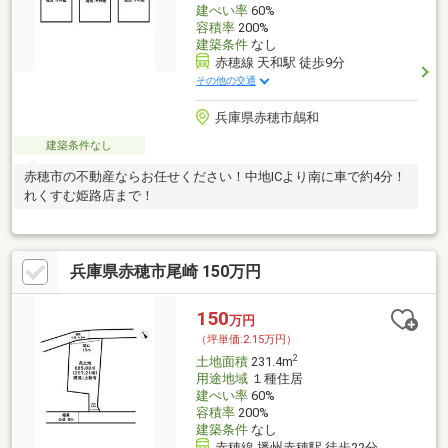
建ぺい率
60%
容積率
200%
建築条件
なし
赤穂線 天和駅 徒歩9分
その他の交通
兵庫県赤穂市鷏和
建築条件なし
赤穂市の不動産ならお任せください！中地ICより南に車で約4分！
れくすむ姫路店まで！
兵庫県赤穂市尾崎 150万円
150
万円
（坪単価:2.15万円）
2
土地面積
231.4m
用途地域
１種住居
建ぺい率
60%
容積率
200%
建築条件
なし
赤穂線 播州赤穂駅 徒歩22分