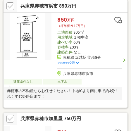
兵庫県赤穂市浜市 850万円
850
万円
（坪単価:9.19万円）
2
土地面積
306m
用途地域
１種中高
建ぺい率
60%
容積率
200%
建築条件
なし
赤穂線 坂越駅 徒歩8分
その他の交通
兵庫県赤穂市浜市
建築条件なし
本下水
赤穂市の不動産ならお任せください！中地ICより南に車で約4分！
れくすむ姫路店まで！
兵庫県赤穂市加里屋 760万円