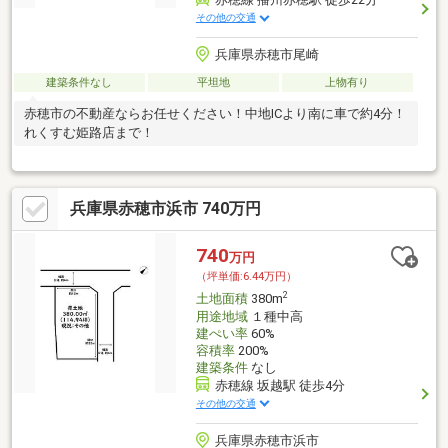
その他の交通
兵庫県赤穂市尾崎
建築条件なし
平坦地
上物有り
赤穂市の不動産ならお任せください！中地ICより南に車で約4分！
れくすむ姫路店まで！
兵庫県赤穂市浜市 740万円
740
万円
（坪単価:6.44万円）
2
土地面積
380m
用途地域
１種中高
建ぺい率
60%
容積率
200%
建築条件
なし
赤穂線 坂越駅 徒歩4分
その他の交通
兵庫県赤穂市浜市