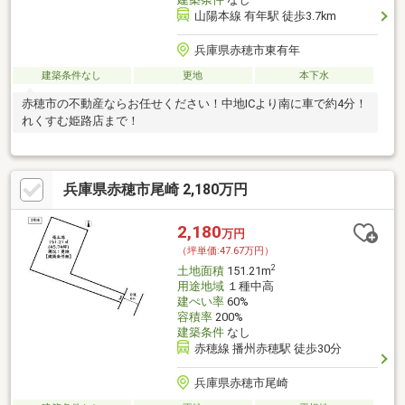
山陽本線 有年駅 徒歩3.7km
兵庫県赤穂市東有年
建築条件なし
更地
本下水
赤穂市の不動産ならお任せください！中地ICより南に車で約4分！
れくすむ姫路店まで！
兵庫県赤穂市尾崎 2,180万円
2,180
万円
（坪単価:47.67万円）
2
土地面積
151.21m
用途地域
１種中高
建ぺい率
60%
容積率
200%
建築条件
なし
赤穂線 播州赤穂駅 徒歩30分
兵庫県赤穂市尾崎