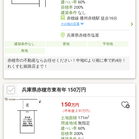
建ぺい率
60%
容積率
200%
建築条件
なし
赤穂線 播州赤穂駅 徒歩16分
その他の交通
兵庫県赤穂市塩屋
建築条件なし
更地
平坦地
角地
赤穂市の不動産ならお任せください！中地ICより南に車で約4分！
れくすむ姫路店まで！
兵庫県赤穂市東有年 150万円
150
万円
（坪単価:2.91万円）
2
土地面積
171m
用途地域
無指定
建ぺい率
60%
容積率
200%
建築条件
なし