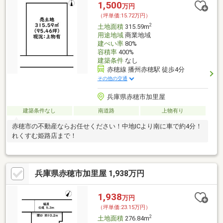
1,500
万円
（坪単価:15.72万円）
2
土地面積
315.59m
用途地域
商業地域
建ぺい率
80%
容積率
400%
建築条件
なし
赤穂線 播州赤穂駅 徒歩4分
その他の交通
兵庫県赤穂市加里屋
建築条件なし
南道路
上物有り
赤穂市の不動産ならお任せください！中地ICより南に車で約4分！
れくすむ姫路店まで！
兵庫県赤穂市加里屋 1,938万円
1,938
万円
（坪単価:23.15万円）
2
土地面積
276.84m