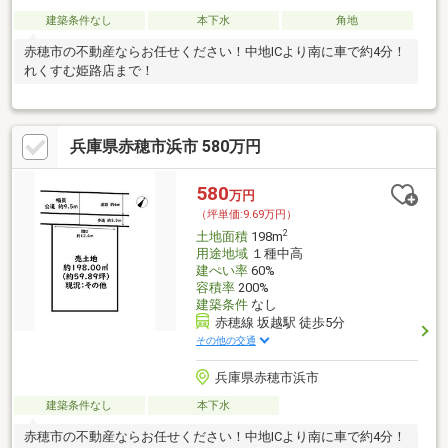
建築条件なし
本下水
角地
赤穂市の不動産ならお任せください！中地ICより南に車で約4分！
れくすむ姫路店まで！
兵庫県赤穂市浜市 580万円
580
万円
（坪単価:9.69万円）
2
土地面積
198m
用途地域
１種中高
建ぺい率
60%
容積率
200%
建築条件
なし
赤穂線 坂越駅 徒歩5分
その他の交通
兵庫県赤穂市浜市
建築条件なし
本下水
赤穂市の不動産ならお任せください！中地ICより南に車で約4分！