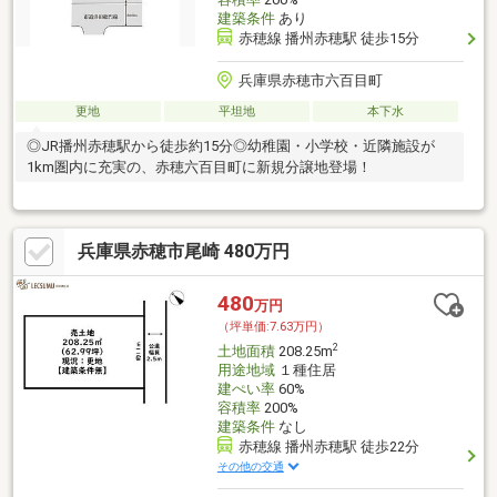
建築条件
あり
赤穂線 播州赤穂駅 徒歩15分
兵庫県赤穂市六百目町
更地
平坦地
本下水
◎JR播州赤穂駅から徒歩約15分◎幼稚園・小学校・近隣施設が
1km圏内に充実の、赤穂六百目町に新規分譲地登場！
兵庫県赤穂市尾崎 480万円
480
万円
（坪単価:7.63万円）
2
土地面積
208.25m
用途地域
１種住居
建ぺい率
60%
容積率
200%
建築条件
なし
赤穂線 播州赤穂駅 徒歩22分
その他の交通