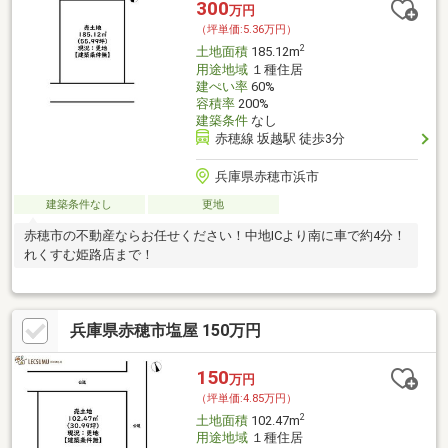
300
万円
（坪単価:5.36万円）
2
土地面積
185.12m
用途地域
１種住居
建ぺい率
60%
容積率
200%
建築条件
なし
赤穂線 坂越駅 徒歩3分
兵庫県赤穂市浜市
建築条件なし
更地
赤穂市の不動産ならお任せください！中地ICより南に車で約4分！
れくすむ姫路店まで！
兵庫県赤穂市塩屋 150万円
150
万円
（坪単価:4.85万円）
2
土地面積
102.47m
用途地域
１種住居