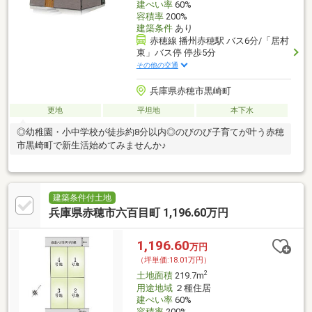
建ぺい率
60%
容積率
200%
建築条件
あり
赤穂線 播州赤穂駅 バス6分/「居村
東」バス停 停歩5分
その他の交通
兵庫県赤穂市黒崎町
更地
平坦地
本下水
◎幼稚園・小中学校が徒歩約8分以内◎のびのび子育てが叶う赤穂
市黒崎町で新生活始めてみませんか♪
建築条件付土地
兵庫県赤穂市六百目町 1,196.60万円
1,196.60
万円
（坪単価:18.01万円）
2
土地面積
219.7m
用途地域
２種住居
建ぺい率
60%
容積率
200%