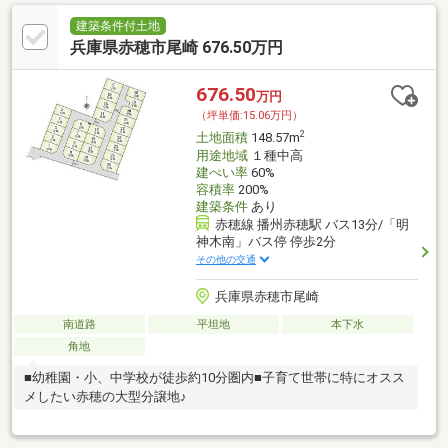
建築条件付土地
兵庫県赤穂市尾崎 676.50万円
676.50
万円
（坪単価:15.06万円）
2
土地面積
148.57m
用途地域
１種中高
建ぺい率
60%
容積率
200%
建築条件
あり
赤穂線 播州赤穂駅 バス13分/「明
神木南」バス停 停歩2分
その他の交通
兵庫県赤穂市尾崎
南道路
平坦地
本下水
角地
■幼稚園・小、中学校が徒歩約10分圏内■子育て世帯に特にオスス
メしたい赤穂の大型分譲地♪