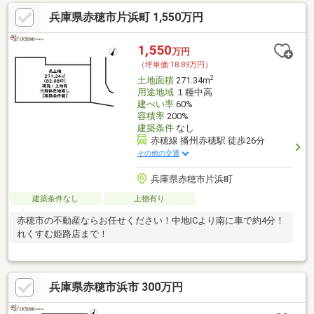
兵庫県赤穂市片浜町 1,550万円
1,550
万円
（坪単価:18.89万円）
2
土地面積
271.34m
用途地域
１種中高
建ぺい率
60%
容積率
200%
建築条件
なし
赤穂線 播州赤穂駅 徒歩26分
その他の交通
兵庫県赤穂市片浜町
建築条件なし
上物有り
赤穂市の不動産ならお任せください！中地ICより南に車で約4分！
れくすむ姫路店まで！
兵庫県赤穂市浜市 300万円