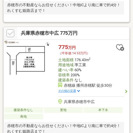
赤穂市の不動産ならお任せください！中地ICより南に車で約4分！
れくすむ姫路店まで！
兵庫県赤穂市中広 775万円
775
万円
（坪単価:14.53万円）
2
土地面積
176.43m
用途地域
準工業
建ぺい率
60%
容積率
200%
建築条件
なし
赤穂線 播州赤穂駅 徒歩30分
その他の交通
兵庫県赤穂市中広
建築条件なし
更地
本下水
角地
赤穂市の不動産ならお任せください！中地ICより南に車で約4分！
れくすむ姫路店まで！