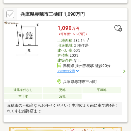
兵庫県赤穂市三樋町 1,090万円
1,090
万円
（坪単価:15.53万円）
2
土地面積
232.14m
用途地域
２種住居
建ぺい率
60%
容積率
200%
建築条件
なし
赤穂線 播州赤穂駅 徒歩20分
その他の交通
兵庫県赤穂市三樋町
建築条件なし
更地
平坦地
本下水
角地
赤穂市の不動産ならお任せください！中地ICより南に車で約4分！
れくすむ姫路店まで！