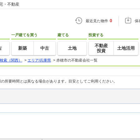
住宅・不動産
0
最近見た物件
保
一戸建てを買う
建てる
投資する
不動産
古
新築
中古
土地
土地活用
投資
検索（関西）
>
エリア/兵庫県
>
赤穂市の不動産会社一覧
際の所要時間とは異なる場合があります。目安としてご利用ください。