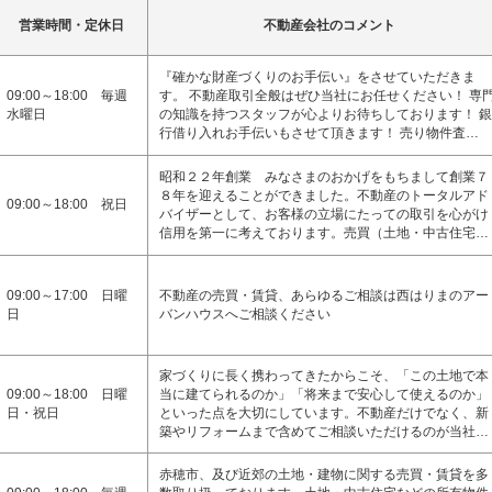
営業時間・定休日
不動産会社のコメント
『確かな財産づくりのお手伝い』をさせていただきま
09:00～18:00 毎週
す。 不動産取引全般はぜひ当社にお任せください！ 専
水曜日
の知識を持つスタッフが心よりお待ちしております！ 銀
行借り入れお手伝いもさせて頂きます！ 売り物件査…
昭和２２年創業 みなさまのおかげをもちまして創業７
８年を迎えることができました。不動産のトータルアド
09:00～18:00 祝日
バイザーとして、お客様の立場にたっての取引を心がけ
信用を第一に考えております。売買（土地・中古住宅…
09:00～17:00 日曜
不動産の売買・賃貸、あらゆるご相談は西はりまのアー
日
バンハウスへご相談ください
家づくりに長く携わってきたからこそ、「この土地で本
09:00～18:00 日曜
当に建てられるのか」「将来まで安心して使えるのか」
日・祝日
といった点を大切にしています。不動産だけでなく、新
築やリフォームまで含めてご相談いただけるのが当社…
赤穂市、及び近郊の土地・建物に関する売買・賃貸を多