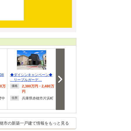
08
◆ダイシンキャンペーン◆
砂子（坂越駅） 2180万
北野中（播州赤
リーブルガーデ…
円・2280万円
0万円～2280
80万
2,380万円・2,480万
2,180万円・2,280万
2,080
価格
価格
価格
円
円
円
野中
兵庫県赤穂市片浜町
兵庫県赤穂市砂子
兵庫県
住所
住所
住所
穂市の新築一戸建て情報をもっと見る