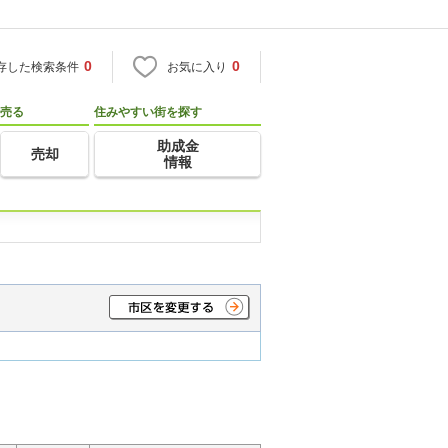
0
0
存した検索条件
お気に入り
売る
住みやすい街を探す
助成金
売却
情報