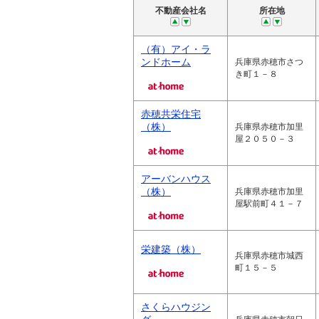
不動産会社名
所在地
（有）アイ・ラ
ンドホーム
兵庫県赤穂市さつ
き町１－８
赤穂共栄住宅
（株）
兵庫県赤穂市加里
屋２０５０－３
アーバンハウス
（株）
兵庫県赤穂市加里
屋駅前町４１－７
栄建築（株）
兵庫県赤穂市城西
町１５－５
さくらハウジン