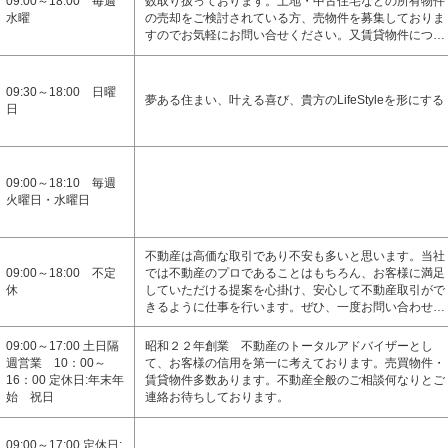
09:00～18:00 毎週
数取り扱っております。土地・中古住宅などの所有物件
水曜
の売却をご検討されている方、売物件を募集しておりま
すのでお気軽にお問い合せください。又賃貸物件につ…
09:30～18:00 日曜
夢ある住まい、叶える喜び、貴方のLifeStyleを形にする
日
09:00～18:10 毎週
火曜日・水曜日
不動産は高価な取引であり不安も多いと思います。当社
09:00～18:00 不定
では不動産のプロであることはもちろん、お客様に満足
休
していただける提案を心掛け、安心して不動産取引がで
きるように仕事を行います。ぜひ、一度お問い合わせ…
09:00～17:00 土日隔
昭和２２年創業 不動産のトータルアドバイザーとし
週営業 10：00～
て、お客様の信用を第一に考えております。売買物件・
16：00 定休日:年末年
賃貸物件多数あります。不動産全般のご相談何なりとご
始 祝日
連絡お待ちしております。
09:00～17:00 定休日: