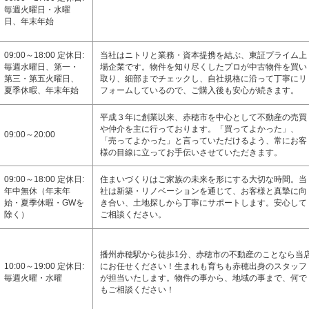
毎週火曜日・水曜
日、年末年始
09:00～18:00 定休日:
当社はニトリと業務・資本提携を結ぶ、東証プライム上
毎週水曜日、第一・
場企業です。物件を知り尽くしたプロが中古物件を買い
第三・第五火曜日、
取り、細部までチェックし、自社規格に沿って丁寧にリ
夏季休暇、年末年始
フォームしているので、ご購入後も安心が続きます。
平成３年に創業以来、赤穂市を中心として不動産の売買
や仲介を主に行っております。「買ってよかった」、
09:00～20:00
「売ってよかった」と言っていただけるよう、常にお客
様の目線に立ってお手伝いさせていただきます。
09:00～18:00 定休日:
住まいづくりはご家族の未来を形にする大切な時間。当
年中無休（年末年
社は新築・リノベーションを通じて、お客様と真摯に向
始・夏季休暇・GWを
き合い、土地探しから丁寧にサポートします。安心して
除く）
ご相談ください。
播州赤穂駅から徒歩1分、赤穂市の不動産のことなら当
10:00～19:00 定休日:
にお任せください！生まれも育ちも赤穂出身のスタッフ
毎週火曜・水曜
が担当いたします。物件の事から、地域の事まで、何で
もご相談ください！