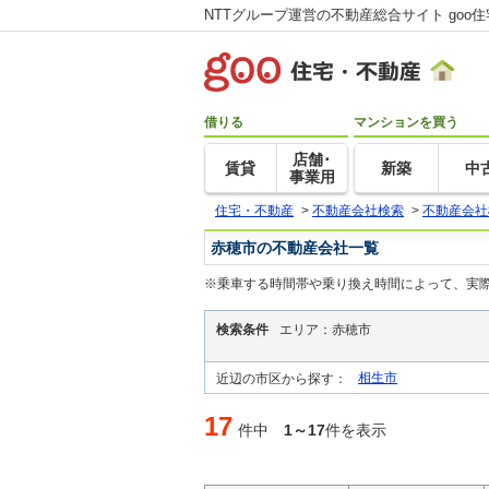
NTTグループ運営の不動産総合サイト goo
借りる
マンションを買う
店舗･
賃貸
新築
中
事業用
住宅・不動産
>
不動産会社検索
>
不動産会社
赤穂市の不動産会社一覧
※乗車する時間帯や乗り換え時間によって、実
検索条件
エリア：赤穂市
相生市
近辺の市区から探す：
17
件中
1～17
件を表示