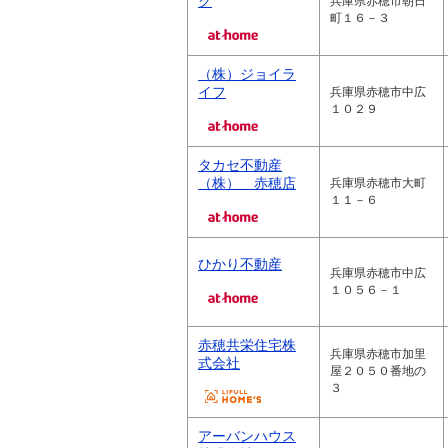
グ
兵庫県赤穂市朝日
町１６－３
（株）ジョイラ
イフ
兵庫県赤穂市中広
１０２９
タカセ不動産
（株） 赤穂店
兵庫県赤穂市大町
１１－６
ひかり不動産
兵庫県赤穂市中広
１０５６－１
赤穂共栄住宅株
兵庫県赤穂市加里
式会社
屋２０５０番地の
３
アーバンハウス