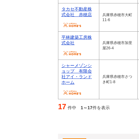
タカセ不動産株
式会社 赤穂店
兵庫県赤穂市大町
11-6
平林建築工房株
式会社
兵庫県赤穂市加里
屋26-4
シャーメゾンシ
ョップ 有限会
社アイ・ランド
兵庫県赤穂市さつ
ホーム
き町1-8
17
件中
1～17
件を表示