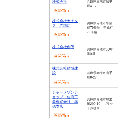
株式会社
兵庫県赤穂市加里
屋41-7
株式会社カチタ
兵庫県赤穂市平成
ス 赤穂店
町79番地 平成町
79店舗
株式会社創備
兵庫県赤穂市元町1
番地5
株式会社結城建
設
兵庫県赤穂市山手
町8-27
シャーメゾンシ
ョップ 住商工
兵庫県赤穂市加里
業株式会社 赤
屋290-10 プラッ
穂支店
ト赤穂1F