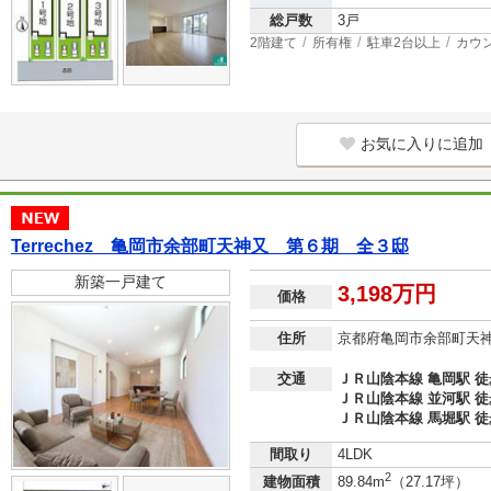
総戸数
3戸
2階建て
所有権
駐車2台以上
カウ
お気に入りに追加
Terrechez 亀岡市余部町天神又 第６期 全３邸
新築一戸建て
3,198万円
価格
住所
京都府亀岡市余部町天
交通
ＪＲ山陰本線 亀岡駅 徒
ＪＲ山陰本線 並河駅 徒
ＪＲ山陰本線 馬堀駅 徒
間取り
4LDK
2
建物面積
89.84m
（27.17坪）