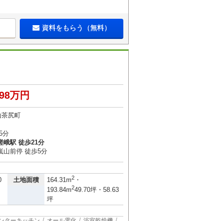
資料をもらう（無料）
898万円
山茶尻町
5分
峨駅 徒歩21分
嵐山前停 徒歩5分
2
土地面積
0
164.31m
・
2
193.84m
49.70坪・58.63
坪
ンターキッチン
オール電化
浴室乾燥機