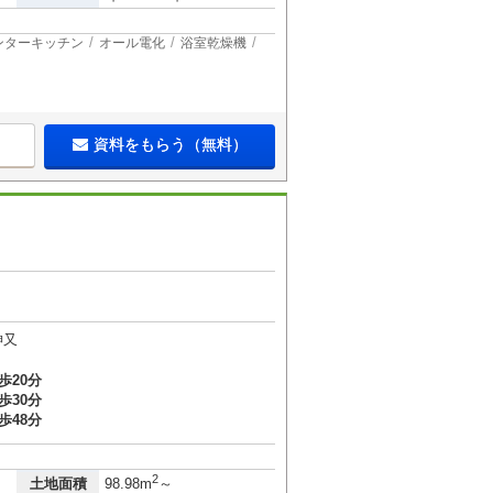
ンターキッチン
オール電化
浴室乾燥機
資料をもらう（無料）
神又
歩20分
歩30分
歩48分
2
土地面積
98.98m
～