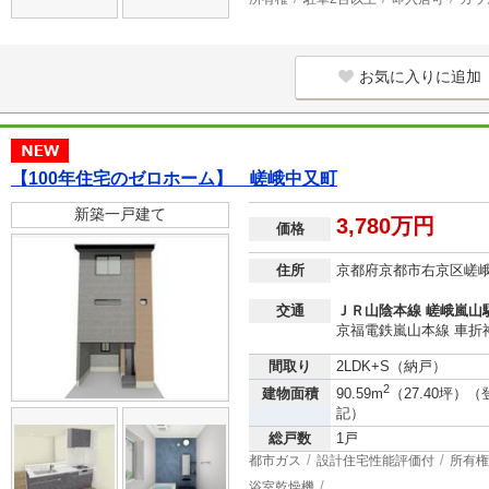
お気に入りに追加
【100年住宅のゼロホーム】 嵯峨中又町
新築一戸建て
3,780万円
価格
住所
京都府京都市右京区嵯
交通
ＪＲ山陰本線 嵯峨嵐山駅
京福電鉄嵐山本線 車折
間取り
2LDK+S（納戸）
2
建物面積
90.59m
（27.40坪）（
記）
総戸数
1戸
都市ガス
設計住宅性能評価付
所有権
浴室乾燥機