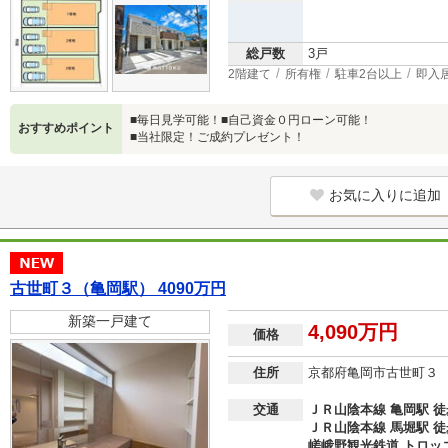
総戸数
3戸
2階建て
所有権
駐車2台以上
即入
■毎日見学可能！■自己資金０円ローン可能！
おすすめポイント
■当社限定！ご成約プレゼント！
お気に入りに追加
古世町３（亀岡駅） 4090万円
新築一戸建て
4,090万円
価格
住所
京都府亀岡市古世町３
交通
ＪＲ山陰本線 亀岡駅 徒
ＪＲ山陰本線 馬堀駅 徒
嵯峨野観光鉄道 トロッコ