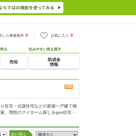
0
0
存した検索条件
お気に入り
売る
住みやすい街を探す
助成金
売却
情報
売り住宅・分譲住宅などの新築一戸建て物
索。理想のマイホーム探しをgoo住宅・
並び替え