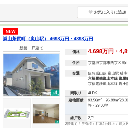
お気に入りに追加
嵐山茶尻町（嵐山駅） 4698万円・4898万円
新築一戸建て
4,698万円・4,
価格
住所
京都府京都市西京区嵐
交通
阪急嵐山線 嵐山駅 徒歩
京福電鉄嵐山本線 嵐電嵯
京福電鉄嵐山本線 鹿王院
間取り
4LDK
2
2
建物面積
93.56m
・96.88m
28.3
坪・29.30坪
総戸数
2戸
2階建て
所有権
駐車2台以上
即入