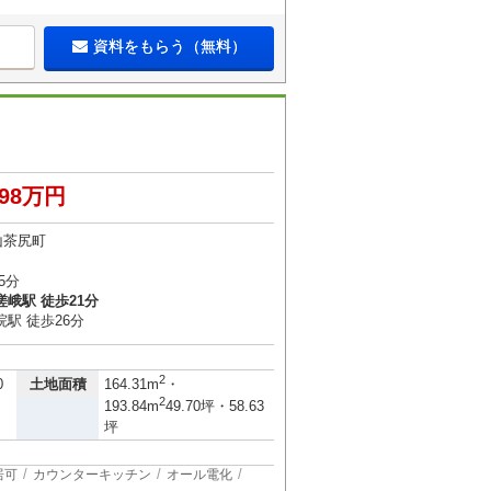
資料をもらう（無料）
898万円
山茶尻町
5分
峨駅 徒歩21分
駅 徒歩26分
2
土地面積
0
164.31m
・
2
193.84m
49.70坪・58.63
坪
居可
カウンターキッチン
オール電化