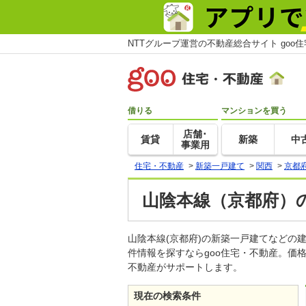
NTTグループ運営の不動産総合サイト goo
借りる
マンションを買う
店舗･
賃貸
新築
中
事業用
住宅・不動産
>
新築一戸建て
>
関西
>
京都
山陰本線（京都府）
山陰本線(京都府)の新築一戸建てなど
件情報を探すならgoo住宅・不動産。価
不動産がサポートします。
現在の検索条件