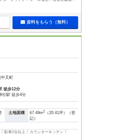
資料をもらう（無料）
峨中又町
 徒歩12分
神社駅 徒歩4分
2
土地面積
登
67.49m
（20.41坪）（登
記）
駐車2台以上
カウンターキッチン