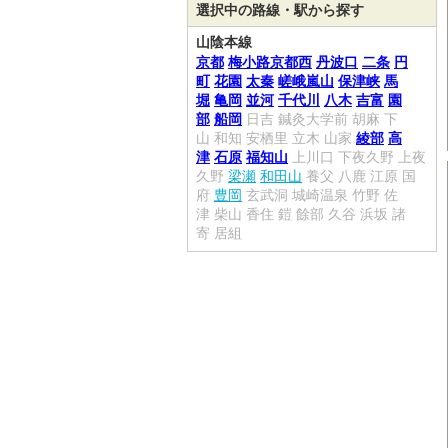
選択中の路線・駅から探す
山陰本線
京都
梅小路京都西
丹波口
二条
円
町
花園
太秦
嵯峨嵐山
保津峡
馬
堀
亀岡
並河
千代川
八木
吉富
園
部
船岡
日吉
鍼灸大学前
胡麻
下
山
和知
安栖里
立木
山家
綾部
高
津
石原
福知山
上川口
下夜久野
上夜
久野
梁瀬
和田山
養父
八鹿
江原
国
府
豊岡
玄武洞
城崎温泉
竹野
佐
津
柴山
香住
鎧
餘部
久谷
浜坂
諸
寄
居組