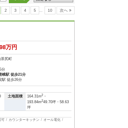
2
3
4
5
10
次へ
…
898万円
山茶尻町
5分
峨駅 徒歩21分
駅 徒歩26分
2
土地面積
0
164.31m
・
2
193.84m
49.70坪・58.63
坪
居可
カウンターキッチン
オール電化