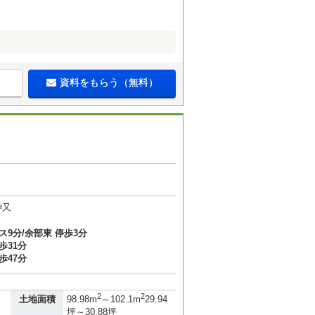
資料をもらう（無料）
神又
ス9分/余部東 停歩3分
歩31分
歩47分
2
2
土地面積
98.98m
～102.1m
29.94
坪～30.88坪