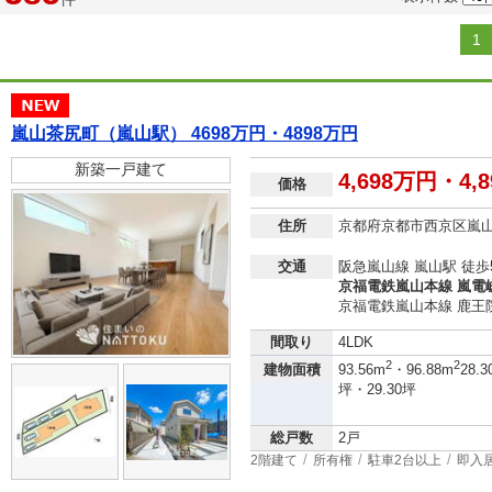
1
嵐山茶尻町（嵐山駅） 4698万円・4898万円
新築一戸建て
4,698万円・4,
価格
住所
京都府京都市西京区嵐
交通
阪急嵐山線 嵐山駅 徒歩
京福電鉄嵐山本線 嵐電嵯
京福電鉄嵐山本線 鹿王院
間取り
4LDK
2
2
建物面積
93.56m
・96.88m
28.3
坪・29.30坪
総戸数
2戸
2階建て
所有権
駐車2台以上
即入