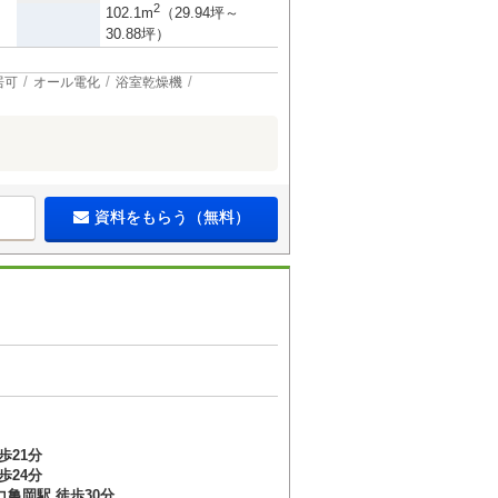
2
102.1m
（29.94坪～
30.88坪）
居可
オール電化
浴室乾燥機
資料をもらう（無料）
歩21分
歩24分
亀岡駅 徒歩30分