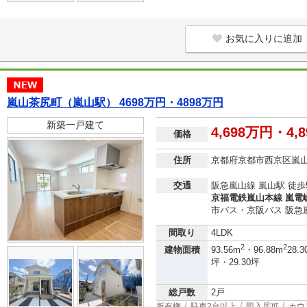
お気に入りに追加
嵐山茶尻町（嵐山駅） 4698万円・4898万円
新築一戸建て
4,698万円・4,
価格
住所
京都府京都市西京区嵐
交通
阪急嵐山線 嵐山駅 徒歩
京福電鉄嵐山本線 嵐電嵯
市バス・京阪バス 阪急
間取り
4LDK
2
2
建物面積
93.56m
・96.88m
28.3
坪・29.30坪
総戸数
2戸
所有権
駐車2台以上
即入居可
カウ