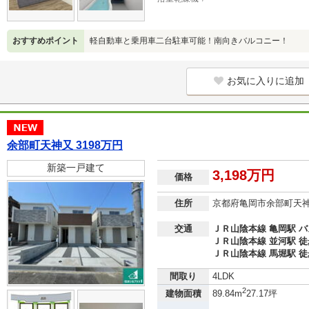
おすすめポイント
軽自動車と乗用車二台駐車可能！南向きバルコニー！
お気に入りに追加
余部町天神又 3198万円
新築一戸建て
3,198万円
価格
住所
京都府亀岡市余部町天
交通
ＪＲ山陰本線 亀岡駅 バ
ＪＲ山陰本線 並河駅 徒
ＪＲ山陰本線 馬堀駅 徒
間取り
4LDK
2
建物面積
89.84m
27.17坪