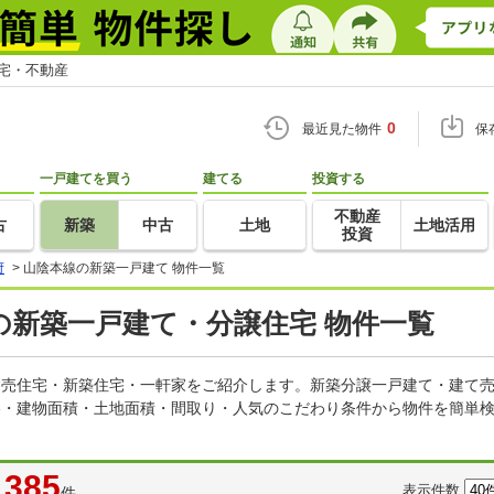
住宅・不動産
0
最近見た物件
保
一戸建てを買う
建てる
投資する
不動産
古
新築
中古
土地
土地活用
投資
府
>
山陰本線の新築一戸建て 物件一覧
の新築一戸建て・分譲住宅 物件一覧
の建売住宅・新築住宅・一軒家をご紹介します。新築分譲一戸建て・建て
格・建物面積・土地面積・間取り・人気のこだわり条件から物件を簡単検
385
表示件数
件