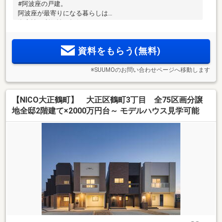
#阿波座の戸建。
阿波座が最寄りになる暮らしは
資産性と利便性を担保します
資料をもらう(無料)
※SUUMOのお問い合わせページへ移動します
【NICO大正鶴町】 大正区鶴町3丁目 全75区画分譲
地全邸2階建て×2000万円台～ モデルハウス見学可能