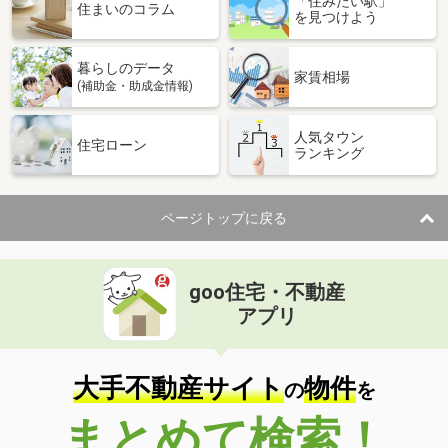
「住みたい駅」
住まいのコラム
を見つけよう
暮らしのデータ
家賃相場
(補助金・助成金情報)
人気タウン
住宅ローン
ランキング
ページトップに戻る
goo住宅・不動産
アプリ
大手不動産サイト
物件
の
を
まとめて検索！