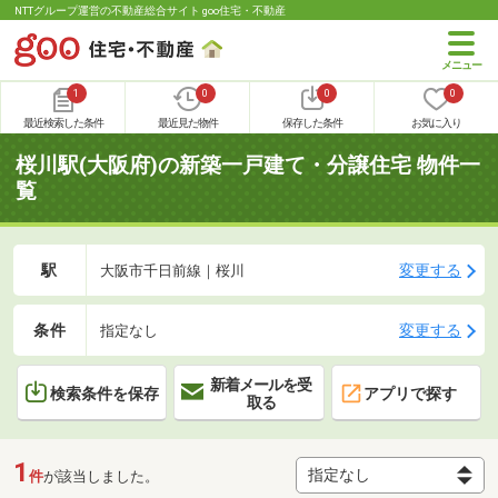
NTTグループ運営の不動産総合サイト goo住宅・不動産
1
0
0
0
最近検索した条件
最近見た物件
保存した条件
お気に入り
桜川駅(大阪府)の新築一戸建て・分譲住宅 物件一
覧
駅
変更する
大阪市千日前線｜桜川
条件
変更する
指定なし
新着メールを受
検索条件を保存
アプリで探す
取る
1
件
が該当しました。