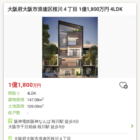
大阪府大阪市浪速区桜川４丁目 1億1,800万円 4LDK
1億1,800
万円
間取り
4LDK
建物面積
2
147.08m
土地面積
2
109.09m
総戸数
-
阪神電鉄阪神なんば 桜川駅 徒歩3分
大阪市千日前線 桜川駅 徒歩5分
大阪府大阪市浪速区桜川４丁目