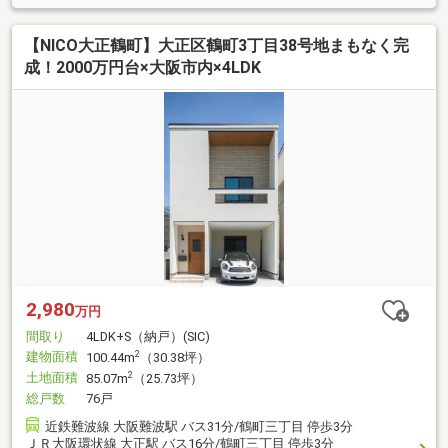
【NICO大正鶴町】大正区鶴町3丁目38号地まもなく完
成！2000万円台×大阪市内×4LDK
2,980
万円
間取り
4LDK+S（納戸）(SIC)
建物面積
2
100.44m
（30.38坪）
土地面積
2
85.07m
（25.73坪）
総戸数
76戸
近鉄難波線 大阪難波駅 バス31分/鶴町三丁目 停歩3分
ＪＲ大阪環状線 大正駅 バス16分/鶴町三丁目 停歩3分