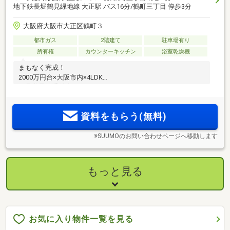
地下鉄長堀鶴見緑地線 大正駅 バス16分/鶴町三丁目 停歩3分
大阪府大阪市大正区鶴町３
都市ガス
2階建て
駐車場有り
所有権
カウンターキッチン
浴室乾燥機
まもなく完成！
2000万円台×大阪市内×4LDK
ご見学予約受付中です！
資料をもらう(無料)
※SUUMOのお問い合わせページへ移動します
もっと見る
お気に入り物件一覧を見る