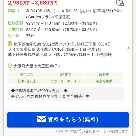
2,980
3,880
万円～
万円
間取り
3LDK+3S（納戸）～4LDK+2S（納戸）駐車場2台+Privat
eGardenプラン/平屋住宅
建物面積
2
2
92.34m
～110.16m
（27.93坪～33.32坪）
土地面積
2
2
85.07m
～110.82m
（25.73坪～33.52坪）
総戸数
76戸
地下鉄御堂筋線 なんば駅 バス31分/鶴町三丁目 停歩3分
ＪＲ大阪環状線 大正駅 バス16分/鶴町三丁目 停歩3分
地下鉄長堀鶴見緑地線 大正駅 バス16分/鶴町三丁目 停歩3分
大阪府大阪市大正区鶴町３
都市ガス
2階建て
所有権
駐車2台以上
カウンターキッチン
浴室乾燥機
◆全邸2階建て×2000万円台～◆
モデルハウス複数見学可能！見学予約受付中
資料をもらう(無料)
※SUUMOのお問い合わせページへ移動します