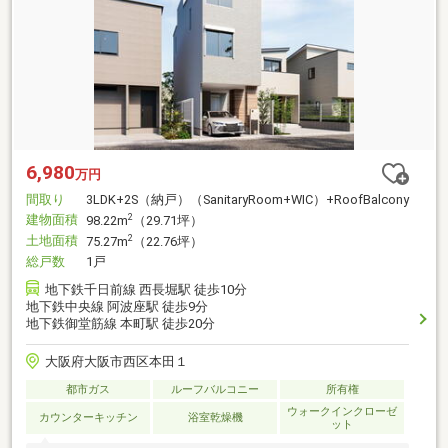
6,980
万円
間取り
3LDK+2S（納戸）（SanitaryRoom+WIC）+RoofBalcony
建物面積
2
98.22m
（29.71坪）
土地面積
2
75.27m
（22.76坪）
総戸数
1戸
地下鉄千日前線 西長堀駅 徒歩10分
地下鉄中央線 阿波座駅 徒歩9分
地下鉄御堂筋線 本町駅 徒歩20分
大阪府大阪市西区本田１
都市ガス
ルーフバルコニー
所有権
ウォークインクローゼ
カウンターキッチン
浴室乾燥機
ット