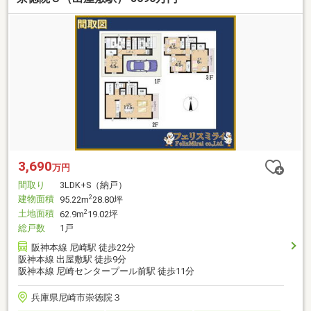
3,690
万円
間取り
3LDK+S（納戸）
建物面積
2
95.22m
28.80坪
土地面積
2
62.9m
19.02坪
総戸数
1戸
阪神本線 尼崎駅 徒歩22分
阪神本線 出屋敷駅 徒歩9分
阪神本線 尼崎センタープール前駅 徒歩11分
兵庫県尼崎市崇徳院３