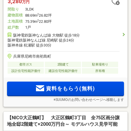
3,280
万円
間取り
3LDK
建物面積
2
88.69m
26.82坪
土地面積
2
75.39m
22.80坪
総戸数
1戸
阪神電鉄阪神なんば線 大物駅 徒歩18分
阪神電鉄阪神なんば線 尼崎駅 徒歩24分
阪神本線 杭瀬駅 徒歩30分
兵庫県尼崎市南初島町
都市ガス
2階建て
駐車場有り
設計住宅性能評価付
建設住宅性能評価付
所有権
資料をもらう(無料)
※SUUMOのお問い合わせページへ移動します
【NICO大正鶴町】 大正区鶴町3丁目 全75区画分譲
地全邸2階建て×2000万円台～ モデルハウス見学可能