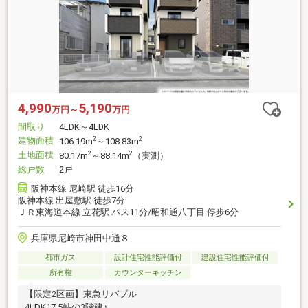
4,990
5,190
万円～
万円
間取り
4LDK～4LDK
建物面積
2
2
106.19m
～108.83m
土地面積
2
2
80.17m
～88.14m
（実測）
総戸数
2戸
阪神本線 尼崎駅 徒歩16分
阪神本線 出屋敷駅 徒歩7分
ＪＲ東海道本線 立花駅 バス11分/昭和通八丁目 停歩6分
兵庫県尼崎市神田中通８
都市ガス
設計住宅性能評価付
建設住宅性能評価付
所有権
カウンターキッチン
【限定2区画】東急リバブル
4LDK17.5帖の3階建♪