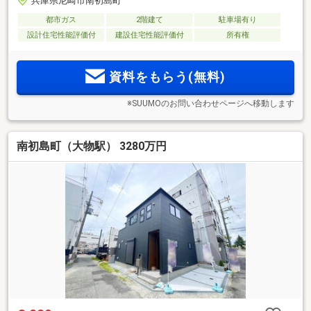
兵庫県尼崎市南初島町
都市ガス
2階建て
駐車場有り
設計住宅性能評価付
建設住宅性能評価付
所有権
資料をもらう(無料)
※SUUMOのお問い合わせページへ移動します
南初島町（大物駅） 3280万円