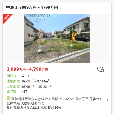
中島１ 3999万円～4799万円
3,999
4,799
万円～
万円
間取り
4LDK
建物面積
2
2
89.63m
～97.14m
土地面積
2
2
85.96m
～102.23m
総戸数
4戸
阪神電鉄阪神なんば線 出来島駅 バス6分/中島一丁目 停歩2分
阪神本線 大物駅 徒歩27分
阪神電鉄阪神なんば線 福駅 徒歩26分