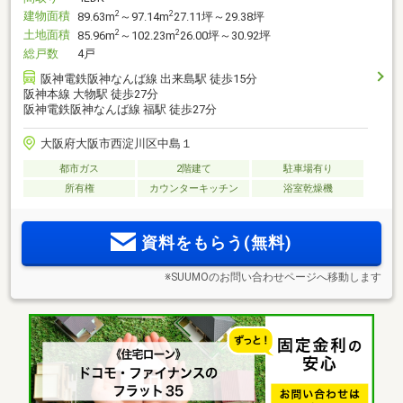
建物面積
2
2
89.63m
～97.14m
27.11坪～29.38坪
土地面積
2
2
85.96m
～102.23m
26.00坪～30.92坪
総戸数
4戸
阪神電鉄阪神なんば線 出来島駅 徒歩15分
阪神本線 大物駅 徒歩27分
阪神電鉄阪神なんば線 福駅 徒歩27分
大阪府大阪市西淀川区中島１
都市ガス
2階建て
駐車場有り
所有権
カウンターキッチン
浴室乾燥機
資料をもらう(無料)
※SUUMOのお問い合わせページへ移動します