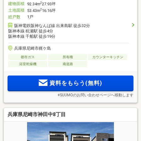
建物面積
2
92.34m
27.93坪
土地面積
2
53.43m
16.16坪
総戸数
1戸
阪神電鉄阪神なんば線 出来島駅 徒歩32分
阪神本線 杭瀬駅 徒歩4分
阪神本線 千船駅 徒歩19分
兵庫県尼崎市梶ケ島
都市ガス
所有権
カウンターキッチン
浴室乾燥機
南道路
資料をもらう(無料)
※SUUMOのお問い合わせページへ移動します
兵庫県尼崎市神田中8丁目