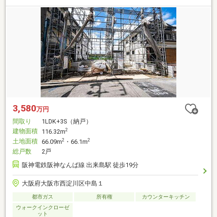
3,580
万円
間取り
1LDK+3S（納戸）
建物面積
2
116.32m
土地面積
2
2
66.09m
・66.1m
総戸数
2戸
阪神電鉄阪神なんば線 出来島駅 徒歩19分
大阪府大阪市西淀川区中島１
都市ガス
所有権
カウンターキッチン
ウォークインクローゼ
ット