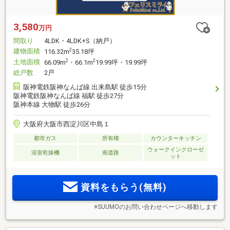
3,580
万円
間取り
4LDK・4LDK+S（納戸）
建物面積
2
116.32m
35.18坪
土地面積
2
2
66.09m
・66.1m
19.99坪・19.99坪
総戸数
2戸
阪神電鉄阪神なんば線 出来島駅 徒歩15分
阪神電鉄阪神なんば線 福駅 徒歩27分
阪神本線 大物駅 徒歩26分
大阪府大阪市西淀川区中島１
都市ガス
所有権
カウンターキッチン
ウォークインクローゼ
浴室乾燥機
南道路
ット
資料をもらう(無料)
※SUUMOのお問い合わせページへ移動します