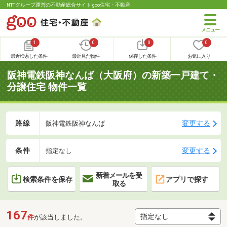
NTTグループ運営の不動産総合サイト goo住宅・不動産
1
0
0
0
最近検索した条件
最近見た物件
保存した条件
お気に入り
阪神電鉄阪神なんば（大阪府）の新築一戸建て・
分譲住宅 物件一覧
路線
変更する
阪神電鉄阪神なんば
条件
変更する
指定なし
新着メールを受
検索条件を保存
アプリで探す
取る
167
件
が該当しました。