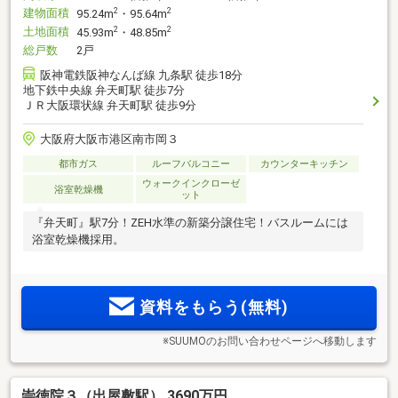
建物面積
2
2
95.24m
・95.64m
土地面積
2
2
45.93m
・48.85m
総戸数
2戸
阪神電鉄阪神なんば線 九条駅 徒歩18分
地下鉄中央線 弁天町駅 徒歩7分
ＪＲ大阪環状線 弁天町駅 徒歩9分
大阪府大阪市港区南市岡３
都市ガス
ルーフバルコニー
カウンターキッチン
ウォークインクローゼ
浴室乾燥機
ット
『弁天町』駅7分！ZEH水準の新築分譲住宅！バスルームには
浴室乾燥機採用。
資料をもらう(無料)
※SUUMOのお問い合わせページへ移動します
崇徳院３（出屋敷駅） 3690万円