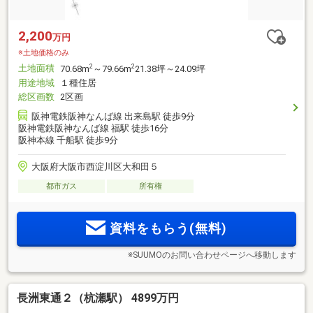
2,200
万円
※土地価格のみ
土地面積
2
2
70.68m
～79.66m
21.38坪～24.09坪
用途地域
１種住居
総区画数
2区画
阪神電鉄阪神なんば線 出来島駅 徒歩9分
阪神電鉄阪神なんば線 福駅 徒歩16分
阪神本線 千船駅 徒歩9分
大阪府大阪市西淀川区大和田５
都市ガス
所有権
資料をもらう(無料)
※SUUMOのお問い合わせページへ移動します
長洲東通２（杭瀬駅） 4899万円