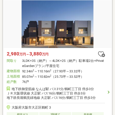
2,980
3,880
万円～
万円
間取り
3LDK+3S（納戸）～4LDK+2S（納戸）駐車場2台+Privat
eGardenプラン/平屋住宅
建物面積
2
2
92.34m
～110.16m
（27.93坪～33.32坪）
土地面積
2
2
85.07m
～110.82m
（25.73坪～33.52坪）
総戸数
76戸
地下鉄御堂筋線 なんば駅 バス31分/鶴町三丁目 停歩3分
ＪＲ大阪環状線 大正駅 バス16分/鶴町三丁目 停歩3分
地下鉄長堀鶴見緑地線 大正駅 バス16分/鶴町三丁目 停歩3分
大阪府大阪市大正区鶴町３
都市ガス
2階建て
所有権