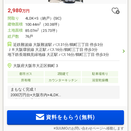
2,980
万円
間取り
4LDK+S（納戸）(SIC)
建物面積
2
100.44m
（30.38坪）
土地面積
2
85.07m
（25.73坪）
総戸数
76戸
近鉄難波線 大阪難波駅 バス31分/鶴町三丁目 停歩3分
ＪＲ大阪環状線 大正駅 バス16分/鶴町三丁目 停歩3分
地下鉄長堀鶴見緑地線 大正駅 バス16分/鶴町三丁目 停歩3分
大阪府大阪市大正区鶴町３
都市ガス
2階建て
駐車場有り
所有権
カウンターキッチン
浴室乾燥機
まもなく完成！
2000万円台×大阪市内×4LDK
ご見学予約受付中です！
資料をもらう(無料)
※SUUMOのお問い合わせページへ移動します