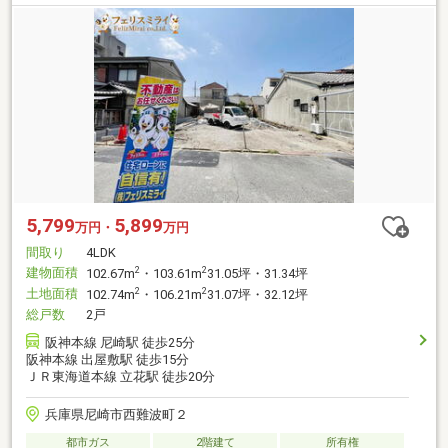
5,799
5,899
万円・
万円
間取り
4LDK
建物面積
2
2
102.67m
・103.61m
31.05坪・31.34坪
土地面積
2
2
102.74m
・106.21m
31.07坪・32.12坪
総戸数
2戸
阪神本線 尼崎駅 徒歩25分
阪神本線 出屋敷駅 徒歩15分
ＪＲ東海道本線 立花駅 徒歩20分
兵庫県尼崎市西難波町２
都市ガス
2階建て
所有権