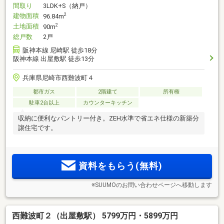
間取り
3LDK+S（納戸）
建物面積
2
96.84m
土地面積
2
90m
総戸数
2戸
阪神本線 尼崎駅 徒歩18分
阪神本線 出屋敷駅 徒歩13分
兵庫県尼崎市西難波町４
都市ガス
2階建て
所有権
駐車2台以上
カウンターキッチン
収納に便利なパントリー付き。ZEH水準で省エネ仕様の新築分
譲住宅です。
資料をもらう(無料)
※SUUMOのお問い合わせページへ移動します
西難波町２（出屋敷駅） 5799万円・5899万円