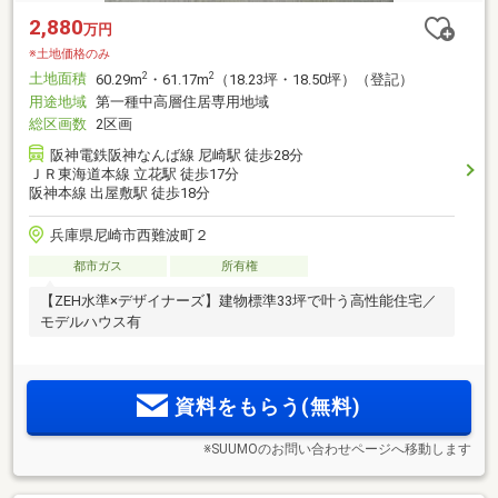
2,880
万円
※土地価格のみ
土地面積
2
2
60.29m
・61.17m
（18.23坪・18.50坪）（登記）
用途地域
第一種中高層住居専用地域
総区画数
2区画
阪神電鉄阪神なんば線 尼崎駅 徒歩28分
ＪＲ東海道本線 立花駅 徒歩17分
阪神本線 出屋敷駅 徒歩18分
兵庫県尼崎市西難波町２
都市ガス
所有権
【ZEH水準×デザイナーズ】建物標準33坪で叶う高性能住宅／
モデルハウス有
資料をもらう(無料)
※SUUMOのお問い合わせページへ移動します