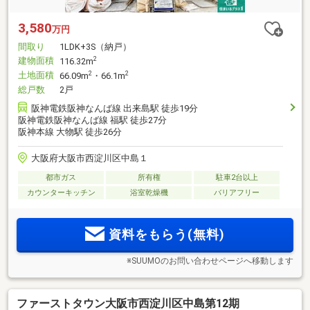
3,580
万円
間取り
1LDK+3S（納戸）
建物面積
2
116.32m
土地面積
2
2
66.09m
・66.1m
総戸数
2戸
阪神電鉄阪神なんば線 出来島駅 徒歩19分
阪神電鉄阪神なんば線 福駅 徒歩27分
阪神本線 大物駅 徒歩26分
大阪府大阪市西淀川区中島１
都市ガス
所有権
駐車2台以上
カウンターキッチン
浴室乾燥機
バリアフリー
資料をもらう(無料)
※SUUMOのお問い合わせページへ移動します
ファーストタウン大阪市西淀川区中島第12期