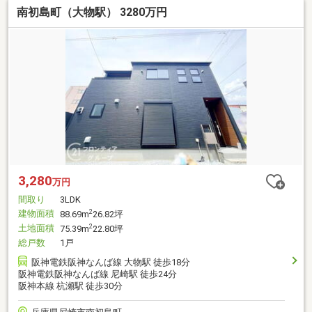
南初島町（大物駅） 3280万円
3,280
万円
間取り
3LDK
建物面積
2
88.69m
26.82坪
土地面積
2
75.39m
22.80坪
総戸数
1戸
阪神電鉄阪神なんば線 大物駅 徒歩18分
阪神電鉄阪神なんば線 尼崎駅 徒歩24分
阪神本線 杭瀬駅 徒歩30分