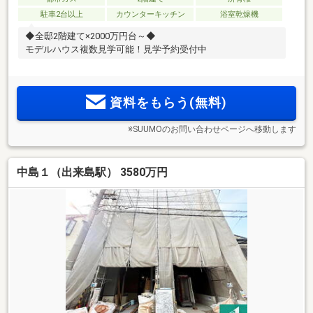
駐車2台以上
カウンターキッチン
浴室乾燥機
◆全邸2階建て×2000万円台～◆
モデルハウス複数見学可能！見学予約受付中
資料をもらう(無料)
※SUUMOのお問い合わせページへ移動します
中島１（出来島駅） 3580万円