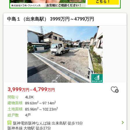
中島１（出来島駅） 3999万円～4799万円
3,999
4,799
万円～
万円
間取り
4LDK
建物面積
2
2
89.63m
～97.14m
土地面積
2
2
85.96m
～102.23m
総戸数
4戸
阪神電鉄阪神なんば線 出来島駅 徒歩15分
阪神本線 大物駅 徒歩27分