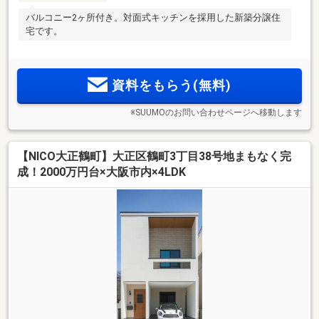
バルコニー2ヶ所付き。対面式キッチンを採用した新築分譲住
宅です。
資料をもらう(無料)
※SUUMOのお問い合わせページへ移動します
【NICO大正鶴町】大正区鶴町3丁目38号地まもなく完
成！2000万円台×大阪市内×4LDK