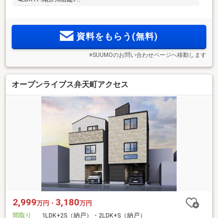
断熱等級5取得物件！
資料をもらう(無料)
※SUUMOのお問い合わせページへ移動します
オープンライブス弁天町アクセス
2,999
3,180
万円・
万円
間取り
1LDK+2S（納戸）・2LDK+S（納戸）