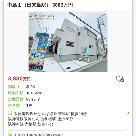
中島１（出来島駅） 3880万円
3,880
万円
間取り
3LDK
建物面積
2
104.54m
土地面積
2
99.32m
総戸数
1戸
阪神電鉄阪神なんば線 出来島駅 徒歩16分
阪神電鉄阪神なんば線 福駅 徒歩28分
阪神本線 大物駅 徒歩27分
大阪府大阪市西淀川区中島１