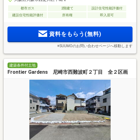
都市ガス
2階建て
設計住宅性能評価付
建設住宅性能評価付
所有権
即入居可
資料をもらう(無料)
※SUUMOのお問い合わせページへ移動します
建築条件付土地
Frontier Gardens 尼崎市西難波町２丁目 全２区画