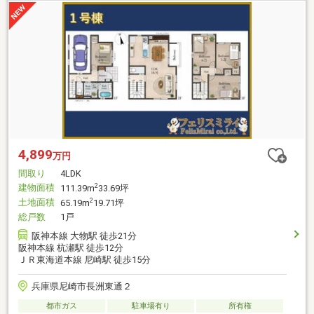
4,899
万円
間取り
4LDK
建物面積
2
111.39m
33.69坪
土地面積
2
65.19m
19.71坪
総戸数
1戸
阪神本線 大物駅 徒歩21分
阪神本線 杭瀬駅 徒歩12分
ＪＲ東海道本線 尼崎駅 徒歩15分
兵庫県尼崎市長洲東通２
都市ガス
駐車場有り
所有権