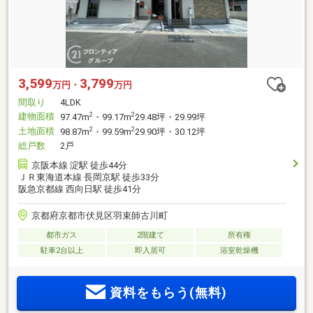
3,599
3,799
万円・
万円
間取り
4LDK
建物面積
2
2
97.47m
・99.17m
29.48坪・29.99坪
土地面積
2
2
98.87m
・99.59m
29.90坪・30.12坪
総戸数
2戸
京阪本線 淀駅 徒歩44分
ＪＲ東海道本線 長岡京駅 徒歩33分
阪急京都線 西向日駅 徒歩41分
京都府京都市伏見区羽束師古川町
都市ガス
2階建て
所有権
駐車2台以上
即入居可
浴室乾燥機
資料をもらう(無料)