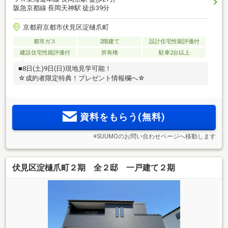
阪急京都線 長岡天神駅 徒歩39分
京都府京都市伏見区淀樋爪町
都市ガス
2階建て
設計住宅性能評価付
建設住宅性能評価付
所有権
駐車2台以上
■8日(土)9日(日)現地見学可能！
☆成約者限定特典！プレゼント情報欄へ☆
資料をもらう(無料)
※SUUMOのお問い合わせページへ移動します
伏見区淀樋爪町２期 全２邸 一戸建て２期