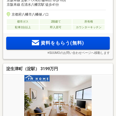
京阪本線 淀駅 バス8分/藤和田 停歩10分
京阪本線 石清水八幡宮駅 徒歩41分
京都府八幡市八幡樋ノ口
都市ガス
2階建て
所有権
駐車2台以上
即入居可
カウンターキッチン
資料をもらう(無料)
※SUUMOのお問い合わせページへ移動します
淀生津町（淀駅） 3199万円