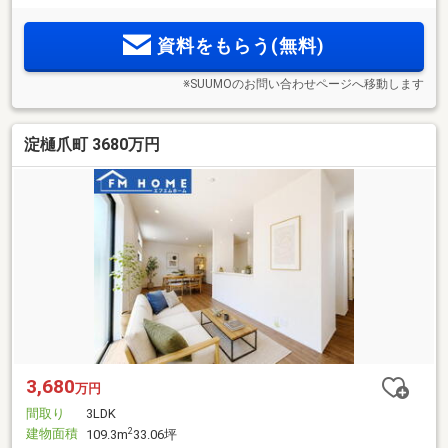
資料をもらう(無料)
※SUUMOのお問い合わせページへ移動します
淀樋爪町 3680万円
3,680
万円
間取り
3LDK
建物面積
2
109.3m
33.06坪