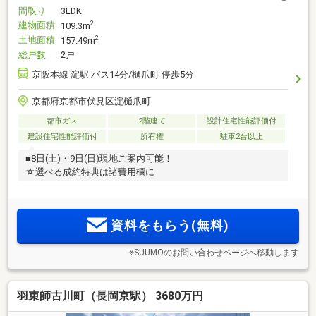
間取り
3LDK
建物面積
2
109.3m
土地面積
2
157.49m
総戸数
2戸
京阪本線 淀駅 バス14分/樋爪町 停歩5分
京都府京都市伏見区淀樋爪町
都市ガス
2階建て
設計住宅性能評価付
建設住宅性能評価付
所有権
駐車2台以上
■8日(土)・9日(日)現地ご案内可能！
☆選べる成約特典は諸費用欄に
資料をもらう(無料)
※SUUMOのお問い合わせページへ移動します
羽束師古川町（長岡京駅） 3680万円