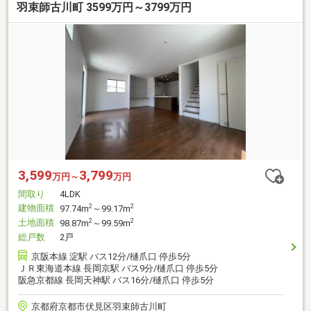
羽束師古川町 3599万円～3799万円
3,599
3,799
万円～
万円
間取り
4LDK
建物面積
2
2
97.74m
～99.17m
土地面積
2
2
98.87m
～99.59m
総戸数
2戸
京阪本線 淀駅 バス12分/樋爪口 停歩5分
ＪＲ東海道本線 長岡京駅 バス9分/樋爪口 停歩5分
阪急京都線 長岡天神駅 バス16分/樋爪口 停歩5分
京都府京都市伏見区羽束師古川町