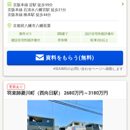
京阪本線 淀駅 徒歩59分
京阪本線 石清水八幡宮駅 徒歩21分
京阪本線 橋本駅 徒歩44分
京都府八幡市八幡双栗
都市ガス
2階建て
設計住宅性能評価付
建設住宅性能評価付
所有権
駐車2台以上
資料をもらう(無料)
※SUUMOのお問い合わせページへ移動します
更新あり
羽束師菱川町（西向日駅） 2680万円～3180万円