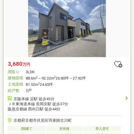
3,680
万円
間取り
3LDK
建物面積
2
2
88.6m
～92.32m
26.80坪～27.92坪
土地面積
2
81.52m
24.65坪
総戸数
3戸
京阪本線 淀駅 徒歩43分
ＪＲ東海道本線 長岡京駅 徒歩37分
阪急京都線 西向日駅 徒歩44分
京都府京都市伏見区羽束師古川町
2階建て
所有権
即入居可