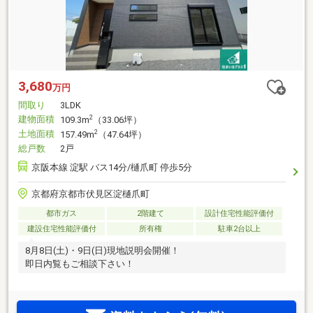
3,680
万円
間取り
3LDK
建物面積
2
109.3m
（33.06坪）
土地面積
2
157.49m
（47.64坪）
総戸数
2戸
京阪本線 淀駅 バス14分/樋爪町 停歩5分
京都府京都市伏見区淀樋爪町
都市ガス
2階建て
設計住宅性能評価付
建設住宅性能評価付
所有権
駐車2台以上
8月8日(土)・9日(日)現地説明会開催！
即日内覧もご相談下さい！