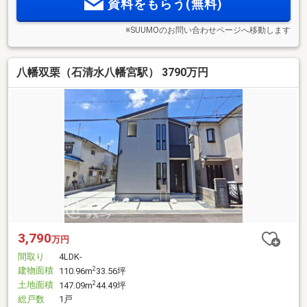
資料をもらう(無料)
※SUUMOのお問い合わせページへ移動します
八幡双栗（石清水八幡宮駅） 3790万円
3,790
万円
間取り
4LDK-
建物面積
2
110.96m
33.56坪
土地面積
2
147.09m
44.49坪
総戸数
1戸