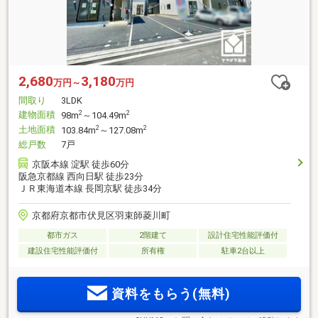
2,680
3,180
万円～
万円
間取り
3LDK
建物面積
2
2
98m
～104.49m
土地面積
2
2
103.84m
～127.08m
総戸数
7戸
京阪本線 淀駅 徒歩60分
阪急京都線 西向日駅 徒歩23分
ＪＲ東海道本線 長岡京駅 徒歩34分
京都府京都市伏見区羽束師菱川町
都市ガス
2階建て
設計住宅性能評価付
建設住宅性能評価付
所有権
駐車2台以上
資料をもらう(無料)