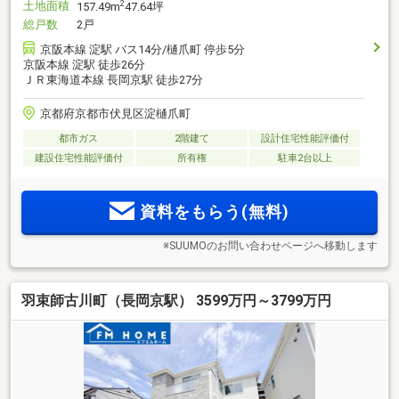
土地面積
2
157.49m
47.64坪
総戸数
2戸
京阪本線 淀駅 バス14分/樋爪町 停歩5分
京阪本線 淀駅 徒歩26分
ＪＲ東海道本線 長岡京駅 徒歩27分
京都府京都市伏見区淀樋爪町
都市ガス
2階建て
設計住宅性能評価付
建設住宅性能評価付
所有権
駐車2台以上
資料をもらう(無料)
※SUUMOのお問い合わせページへ移動します
羽束師古川町（長岡京駅） 3599万円～3799万円