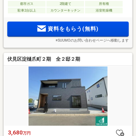
都市ガス
2階建て
所有権
駐車2台以上
カウンターキッチン
浴室乾燥機
資料をもらう(無料)
※SUUMOのお問い合わせページへ移動します
伏見区淀樋爪町２期 全２邸２期
3,680
万円