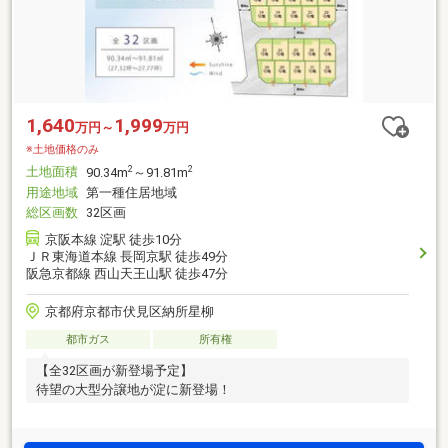
1,640
1,999
万円～
万円
※土地価格のみ
土地面積
2
2
90.34m
～91.81m
用途地域
第一種住居地域
総区画数
32区画
京阪本線 淀駅 徒歩10分
ＪＲ東海道本線 長岡京駅 徒歩49分
阪急京都線 西山天王山駅 徒歩47分
京都府京都市伏見区納所星柳
都市ガス
所有権
【全32区画が新登場予定】
待望の大型分譲地が淀に新登場！