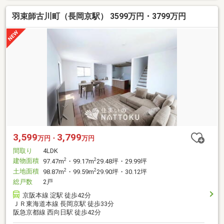
羽束師古川町（長岡京駅） 3599万円・3799万円
3,599
3,799
万円・
万円
間取り
4LDK
建物面積
2
2
97.47m
・99.17m
29.48坪・29.99坪
土地面積
2
2
98.87m
・99.59m
29.90坪・30.12坪
総戸数
2戸
京阪本線 淀駅 徒歩42分
ＪＲ東海道本線 長岡京駅 徒歩33分
阪急京都線 西向日駅 徒歩42分