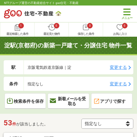
NTTグループ運営の不動産総合サイト goo住宅・不動産
1
0
0
0
最近検索した条件
最近見た物件
保存した条件
お気に入り
淀駅(京都府)の新築一戸建て・分譲住宅 物件一覧
駅
変更する
京阪電気鉄道京阪線｜淀
条件
変更する
指定なし
新着メールを受
検索条件を保存
アプリで探す
取る
53
件
が該当しました。