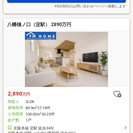
※SUUMOのお問い合わせページへ移動します
八幡樋ノ口（淀駅） 2890万円
2,890
万円
間取り
3LDK
建物面積
2
89.9m
27.19坪
土地面積
2
100.02m
30.25坪
総戸数
1戸
京阪本線 淀駅 徒歩34分