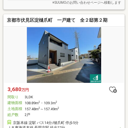
※SUUMOのお問い合わせページへ移動します
京都市伏見区淀樋爪町 一戸建て 全２邸第２期
3,680
万円
間取り
3LDK
建物面積
2
2
108.89m
・109.3m
土地面積
2
2
157.48m
～157.49m
総戸数
2戸
京阪本線 淀駅 バス14分/樋爪町 停歩5分
ＪＲ東海道本線 長岡京駅 徒歩27分