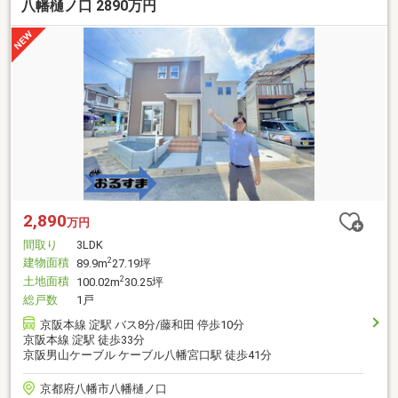
八幡樋ノ口 2890万円
2,890
万円
間取り
3LDK
建物面積
2
89.9m
27.19坪
土地面積
2
100.02m
30.25坪
総戸数
1戸
京阪本線 淀駅 バス8分/藤和田 停歩10分
京阪本線 淀駅 徒歩33分
京阪男山ケーブル ケーブル八幡宮口駅 徒歩41分
京都府八幡市八幡樋ノ口