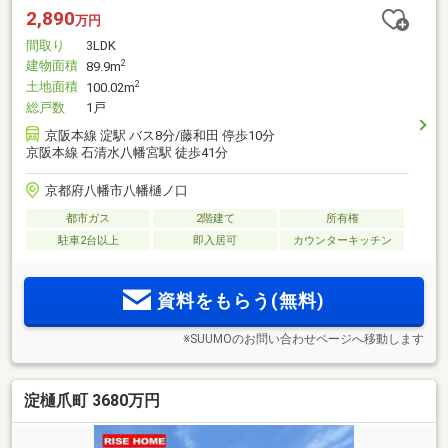
2,890
万円
間取り
3LDK
建物面積
2
89.9m
土地面積
2
100.02m
総戸数
1戸
京阪本線 淀駅 バス8分/藤和田 停歩10分
京阪本線 石清水八幡宮駅 徒歩41分
京都府八幡市八幡樋ノ口
都市ガス
2階建て
所有権
駐車2台以上
即入居可
カウンターキッチン
資料をもらう(無料)
※SUUMOのお問い合わせページへ移動します
淀樋爪町 3680万円