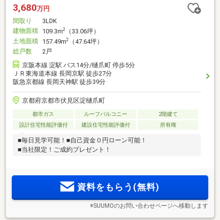
3,680
万円
間取り
3LDK
建物面積
2
109.3m
（33.06坪）
土地面積
2
157.49m
（47.64坪）
総戸数
2戸
京阪本線 淀駅 バス14分/樋爪町 停歩5分
ＪＲ東海道本線 長岡京駅 徒歩27分
阪急京都線 長岡天神駅 徒歩39分
京都府京都市伏見区淀樋爪町
都市ガス
ルーフバルコニー
2階建て
設計住宅性能評価付
建設住宅性能評価付
所有権
■毎日見学可能！■自己資金０円ローン可能！
■当社限定！ご成約プレゼント！
資料をもらう(無料)
※SUUMOのお問い合わせページへ移動します