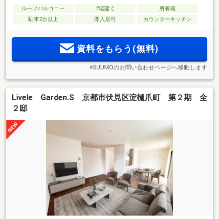
ルーフバルコニー
2階建て
所有権
駐車2台以上
即入居可
カウンターキッチン
資料をもらう(無料)
※SUUMOのお問い合わせページへ移動します
Livele Garden.S 京都市伏見区淀樋爪町 第２期 全
２邸