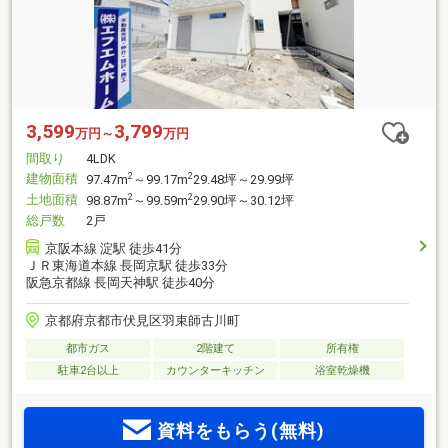
3,599
3,799
万円～
万円
間取り
4LDK
建物面積
2
2
97.47m
～99.17m
29.48坪～29.99坪
土地面積
2
2
98.87m
～99.59m
29.90坪～30.12坪
総戸数
2戸
京阪本線 淀駅 徒歩41分
ＪＲ東海道本線 長岡京駅 徒歩33分
阪急京都線 長岡天神駅 徒歩40分
京都府京都市伏見区羽束師古川町
都市ガス
2階建て
所有権
駐車2台以上
カウンターキッチン
浴室乾燥機
資料をもらう(無料)