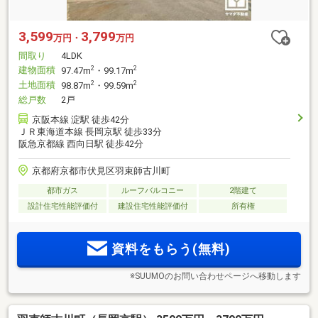
3,599
3,799
万円・
万円
間取り
4LDK
建物面積
2
2
97.47m
・99.17m
土地面積
2
2
98.87m
・99.59m
総戸数
2戸
京阪本線 淀駅 徒歩42分
ＪＲ東海道本線 長岡京駅 徒歩33分
阪急京都線 西向日駅 徒歩42分
京都府京都市伏見区羽束師古川町
都市ガス
ルーフバルコニー
2階建て
設計住宅性能評価付
建設住宅性能評価付
所有権
資料をもらう(無料)
※SUUMOのお問い合わせページへ移動します