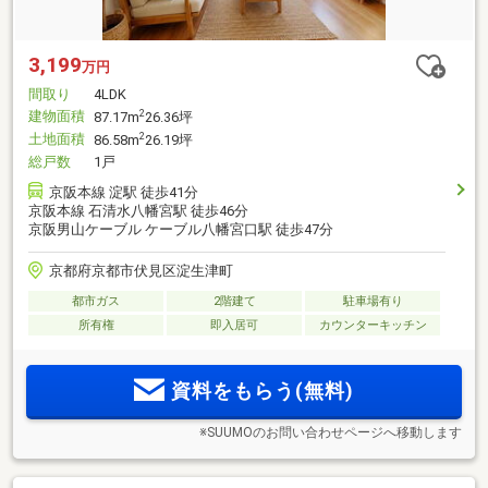
3,199
万円
間取り
4LDK
建物面積
2
87.17m
26.36坪
土地面積
2
86.58m
26.19坪
総戸数
1戸
京阪本線 淀駅 徒歩41分
京阪本線 石清水八幡宮駅 徒歩46分
京阪男山ケーブル ケーブル八幡宮口駅 徒歩47分
京都府京都市伏見区淀生津町
都市ガス
2階建て
駐車場有り
所有権
即入居可
カウンターキッチン
資料をもらう(無料)
※SUUMOのお問い合わせページへ移動します