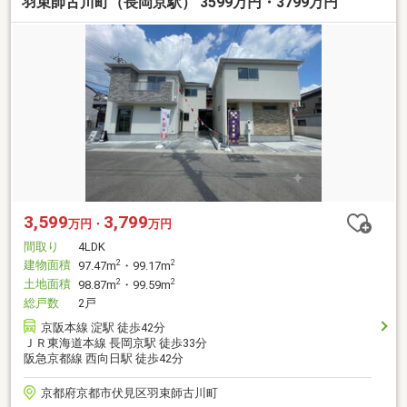
羽束師古川町（長岡京駅） 3599万円・3799万円
3,599
3,799
万円・
万円
間取り
4LDK
建物面積
2
2
97.47m
・99.17m
土地面積
2
2
98.87m
・99.59m
総戸数
2戸
京阪本線 淀駅 徒歩42分
ＪＲ東海道本線 長岡京駅 徒歩33分
阪急京都線 西向日駅 徒歩42分
京都府京都市伏見区羽束師古川町