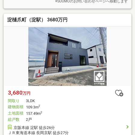
※SUUMOのお問い合わせページへ移動します
淀樋爪町（淀駅） 3680万円
3,680
万円
間取り
3LDK
建物面積
2
109.3m
土地面積
2
157.49m
総戸数
2戸
京阪本線 淀駅 徒歩26分
ＪＲ東海道本線 長岡京駅 徒歩27分