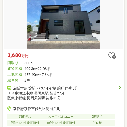
3,680
万円
間取り
3LDK
建物面積
2
109.3m
33.06坪
土地面積
2
157.49m
47.64坪
総戸数
2戸
京阪本線 淀駅 バス14分/樋爪町 停歩5分
ＪＲ東海道本線 長岡京駅 徒歩27分
阪急京都線 長岡天神駅 徒歩39分
京都府京都市伏見区淀樋爪町
都市ガス
ルーフバルコニー
2階建て
設計住宅性能評価付
建設住宅性能評価付
所有権