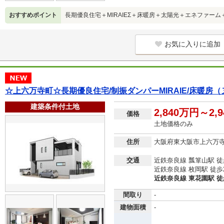
おすすめポイント
長期優良住宅＋MIRAIEΣ＋床暖房＋太陽光＋エネファー
お気に入りに追加
☆上六万寺町☆長期優良住宅/制振ダンパーMIRAIE/床暖房（
建築条件付土地
2,840万円～2,
価格
土地価格のみ
住所
大阪府東大阪市上六万
交通
近鉄奈良線 瓢箪山駅 徒
近鉄奈良線 枚岡駅 徒歩
近鉄奈良線 東花園駅 徒
間取り
-
建物面積
-