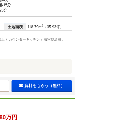
歩15分
23分
2
土地面積
118.79m
（35.93坪）
以上
カウンターキッチン
浴室乾燥機
資料をもらう（無料）
380万円