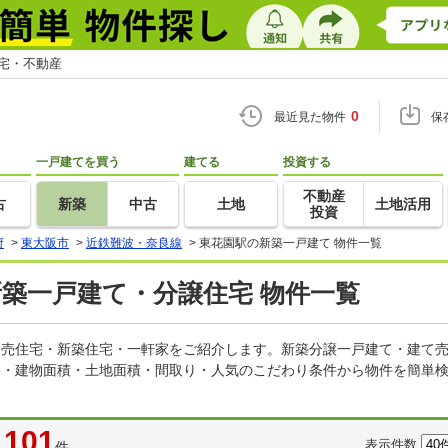
住宅・不動産
0
最近見た物件
保
一戸建てを買う
建てる
投資する
不動産
古
新築
中古
土地
土地活用
投資
府
>
東大阪市
>
近鉄難波・奈良線
>
東花園駅の新築一戸建て 物件一覧
新築一戸建て・分譲住宅 物件一覧
の建売住宅・新築住宅・一軒家をご紹介します。新築分譲一戸建て・建て
格・建物面積・土地面積・間取り・人気のこだわり条件から物件を簡単検
101
表示件数
件