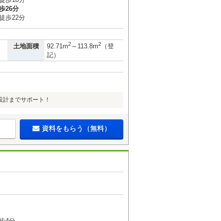
歩26分
徒歩22分
2
2
土地面積
92.71m
～113.8m
（登
記）
設計までサポート！
資料をもらう（無料）
歩4分