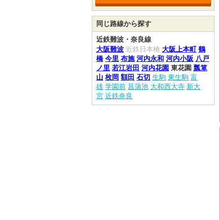
同じ路線から探す
近鉄難波・奈良線
大阪難波
近鉄日本橋
大阪上本町
鶴
橋
今里
布施
河内永和
河内小阪
八戸
ノ里
若江岩田
河内花園
東花園
瓢箪
山
枚岡
額田
石切
生駒
東生駒
富
雄
学園前
菖蒲池
大和西大寺
新大
宮
近鉄奈良