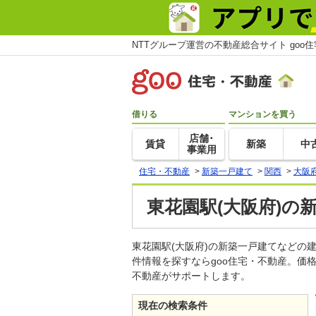
NTTグループ運営の不動産総合サイト goo
借りる
マンションを買う
店舗･
賃貸
新築
中
事業用
住宅・不動産
>
新築一戸建て
>
関西
>
大阪
東花園駅(大阪府)の
東花園駅(大阪府)の新築一戸建てなど
件情報を探すならgoo住宅・不動産。価
不動産がサポートします。
現在の検索条件