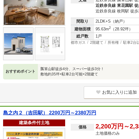
近鉄奈良線 東花園駅 徒
近鉄奈良線 枚岡駅 徒歩
間取り
2LDK+S（納戸）
2
建物面積
95.63m
（28.92坪）
総戸数
1戸
都市ガス
2階建て
所有権
駐車2台
瓢箪山駅徒歩4分、スーパー徒歩3分！
おすすめポイント
敷地約35坪×駐車2台可能×2階建て
お気に入りに追加
島之内２（吉田駅） 2200万円～2380万円
建築条件付土地
2,200万円～2,
価格
土地価格のみ