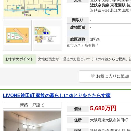
近鉄奈良線 東花園駅 徒
近鉄奈良線 若江岩田駅 
間取り
-
建物面積
-
総区画数
3区画
都市ガス
所有権
おすすめポイント
女性建築士が、理想のお住まいづくりの相談からご提案、
お気に入りに追加
LIVONE神田町 家族の暮らしにゆとりをもたらす家
新築一戸建て
5,680万円
価格
住所
大阪府東大阪市神田町
交通
近鉄奈良線 瓢箪山駅 徒