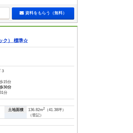
資料をもらう（無料）
ック） 標準☆
町３
歩15分
歩30分
31分
2
土地面積
136.82m
（41.38坪）
（登記）