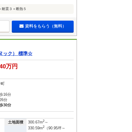
ム＋耐震３＋断熱５
資料をもらう（無料）
ヌック） 標準☆
940万円
寺町
歩16分
26分
歩30分
2
土地面積
300.67m
～
2
330.59m
（90.95坪～