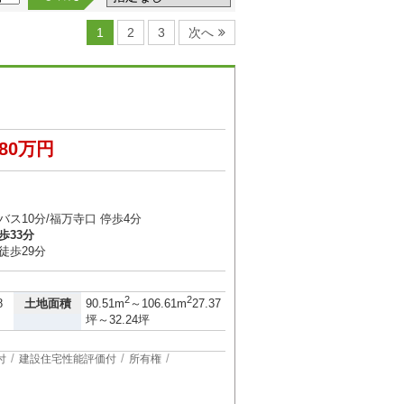
1
2
3
次へ
280万円
４
バス10分/福万寺口 停歩4分
歩33分
徒歩29分
）
2
2
土地面積
8
90.51m
～106.61m
27.37
坪～32.24坪
付
建設住宅性能評価付
所有権