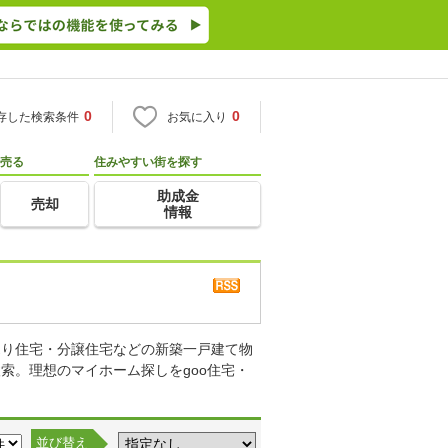
0
0
存した検索条件
お気に入り
売る
住みやすい街を探す
助成金
売却
情報
売り住宅・分譲住宅などの新築一戸建て物
索。理想のマイホーム探しをgoo住宅・
並び替え