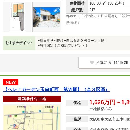
2
建物面積
100.03m
（30.25坪）
総戸数
2戸
都市ガス
2階建て
駐車場有り
設計
所有権
■毎日見学可能！■自己資金０円ローン可能！
おすすめポイント
■当社限定！ご成約プレゼント！
お気に入りに追加
【ヘレナガーデン玉串町西 第Ⅶ期】（全３区画）
建築条件付土地
1,626万円～1,
価格
土地価格のみ
住所
大阪府東大阪市玉串町
交通
近鉄奈良線 河内花園駅 