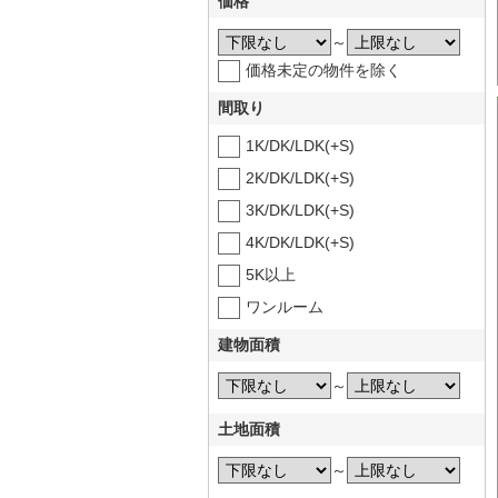
価格
～
価格未定の物件を除く
間取り
1K/DK/LDK(+S)
2K/DK/LDK(+S)
3K/DK/LDK(+S)
4K/DK/LDK(+S)
5K以上
ワンルーム
建物面積
～
土地面積
～