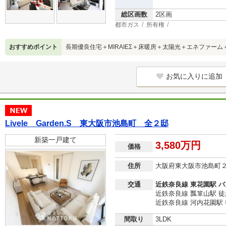
総区画数
2区画
都市ガス
所有権
おすすめポイント
長期優良住宅＋MIRAIEΣ＋床暖房＋太陽光＋エネファー
お気に入りに追加
Livele Garden.S 東大阪市池島町 全２邸
新築一戸建て
3,580万円
価格
住所
大阪府東大阪市池島町
交通
近鉄奈良線 東花園駅 バ
近鉄奈良線 瓢箪山駅 徒
近鉄奈良線 河内花園駅 
間取り
3LDK