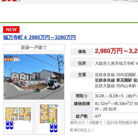
福万寺町４ 2980万円～3280万円
新築一戸建て
2,980万円～3,
価格
住所
大阪府八尾市福万寺町
交通
近鉄奈良線 河内花園駅 
近鉄奈良線 東花園駅 徒
近鉄大阪線 河内山本駅 
間取り
3LDK～3LDK+S（納戸
2
2
建物面積
91.52m
～95.58m
27.6
坪～28.91坪
総戸数
4戸
都市ガス
2階建て
設計住宅性能評価
駐車2台以上