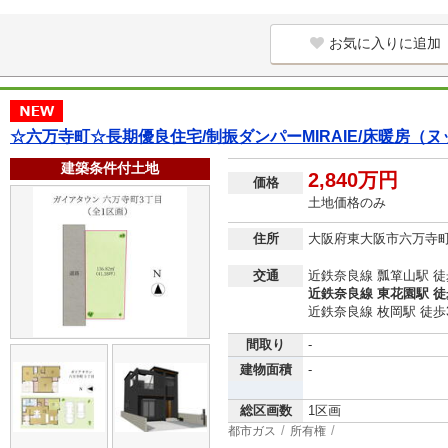
お気に入りに追加
☆六万寺町☆長期優良住宅/制振ダンパーMIRAIE/床暖房（ヌ
建築条件付土地
2,840万円
価格
土地価格のみ
住所
大阪府東大阪市六万寺
交通
近鉄奈良線 瓢箪山駅 徒
近鉄奈良線 東花園駅 徒
近鉄奈良線 枚岡駅 徒歩
間取り
-
建物面積
-
総区画数
1区画
都市ガス
所有権