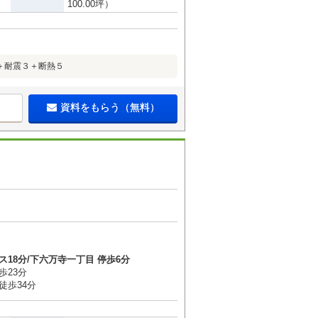
100.00坪）
ム＋耐震３＋断熱５
資料をもらう（無料）
２
ス18分/下六万寺一丁目 停歩6分
歩23分
徒歩34分