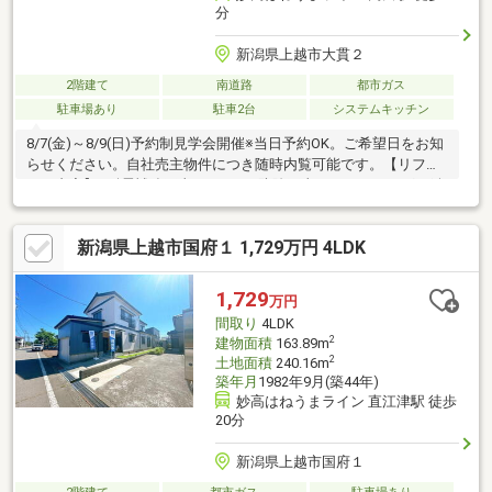
分
新潟県上越市大貫２
2階建て
南道路
都市ガス
駐車場あり
駐車2台
システムキッチン
8/7(金)～8/9(日)予約制見学会開催※当日予約OK。ご希望日をお知
らせください。自社売主物件につき随時内覧可能です。【リフォ
ーム内容】●耐震補強工事●シロアリ防除工事、クリーニング、鍵
交換、雨漏り点検、設備点検●駐車場拡張、屋根塗装、外壁塗装●
システムキッチン交換、ユニットバス交換、トイレ交換、洗面化
新潟県上越市国府１ 1,729万円 4LDK
粧台交換●間取変更、室内ドア交換、床材上張り、シューズボッ
クス交換、クロス張替え●給湯器交換、インターホン設置、火災
警報器設置、照明器具交換【おすすめポイント】・耐震適合証明
1,729
万円
書を取得すれば（要別途費用）、条件により住宅ローン減税や不
間取り
4LDK
動産取得税減税の対象になり
2
建物面積
163.89m
2
土地面積
240.16m
築年月
1982年9月(築44年)
妙高はねうまライン 直江津駅 徒歩
20分
新潟県上越市国府１