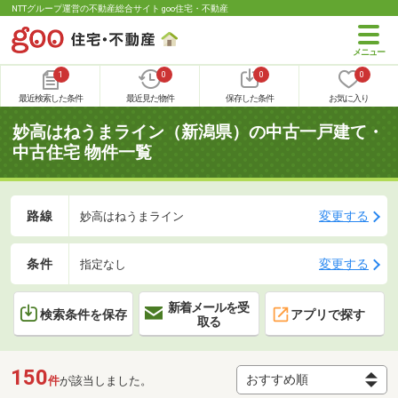
NTTグループ運営の不動産総合サイト goo住宅・不動産
1
0
0
0
最近検索した条件
最近見た物件
保存した条件
お気に入り
妙高はねうまライン（新潟県）の中古一戸建て・
中古住宅 物件一覧
路線
変更する
妙高はねうまライン
条件
変更する
指定なし
新着メールを受
検索条件を保存
アプリで探す
取る
150
件
が該当しました。