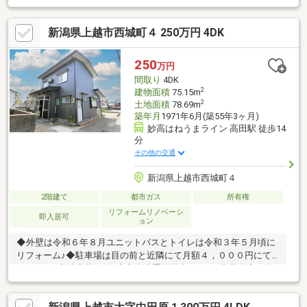
新潟県上越市西城町４ 250万円 4DK
250
万円
間取り
4DK
2
建物面積
75.15m
2
土地面積
78.69m
築年月
1971年6月(築55年3ヶ月)
妙高はねうまライン 高田駅 徒歩14
分
その他の交通
新潟県上越市西城町４
2階建て
都市ガス
所有権
リフォームリノベーシ
即入居可
ョン
◆外壁は令和６年８月ユニットバスとトイレは令和３年５月頃に
リフォーム♪◆駐車場は目の前と近隣にて月額４，０００円にて
あります♪◆消雪井戸付♪◆室内残置物撤去します♪◆風除室も令
和６年に設置しました♪