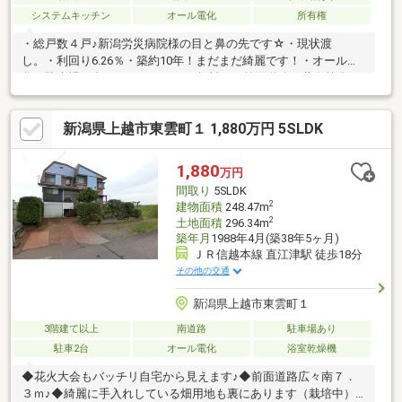
システムキッチン
オール電化
所有権
・総戸数４戸♪新潟労災病院様の目と鼻の先です☆・現状渡
し。・利回り6.26％・築約10年！まだまだ綺麗です！・オール電
化、駐車場１台、インターネット無料。・前面道路は共有持分。
※本体代金に別途諸経費が掛かりますので予めご了承くださいま
せ。
新潟県上越市東雲町１ 1,880万円 5SLDK
1,880
万円
間取り
5SLDK
2
建物面積
248.47m
2
土地面積
296.34m
築年月
1988年4月(築38年5ヶ月)
ＪＲ信越本線 直江津駅 徒歩18分
その他の交通
新潟県上越市東雲町１
3階建て以上
南道路
駐車場あり
駐車2台
オール電化
浴室乾燥機
◆花火大会もバッチリ自宅から見えます♪◆前面道路広々南７．
３ｍ♪◆綺麗に手入れしている畑用地も裏にあります（栽培中）