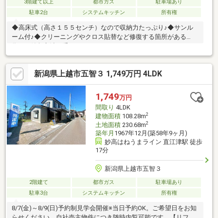
3階建て以上
都市ガス
駐車場あり
駐車2台
システムキッチン
所有権
◆高床式（高さ１５５センチ）なので収納力たっぷり♪◆サンル
ーム付♪◆クリーニングやクロス貼替など修復する箇所がある
為、お値段交渉お受けします♪
新潟県上越市五智３ 1,749万円 4LDK
1,749
万円
間取り
4LDK
2
建物面積
108.28m
2
土地面積
230.68m
築年月
1967年12月(築58年9ヶ月)
妙高はねうまライン 直江津駅 徒歩
17分
新潟県上越市五智３
2階建て
都市ガス
駐車場あり
駐車3台
システムキッチン
所有権
8/7(金)～8/9(日)予約制見学会開催※当日予約OK。ご希望日をお知
らせください。自社売主物件につき随時内覧可能です。【リフォ