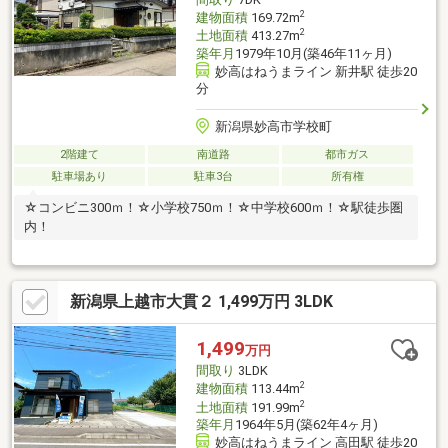
2
建物面積
169.72m
2
土地面積
413.27m
築年月
1979年10月(築46年11ヶ月)
妙高はねうまライン 新井駅 徒歩20
分
新潟県妙高市学校町
2階建て
南道路
都市ガス
駐車場あり
駐車3台
所有権
☆コンビニ300ｍ！☆小学校750ｍ！☆中学校600ｍ！☆駅徒歩圏
内！
新潟県上越市大貫２ 1,499万円 3LDK
1,499
万円
間取り
3LDK
2
建物面積
113.44m
2
土地面積
191.99m
築年月
1964年5月(築62年4ヶ月)
妙高はねうまライン 高田駅 徒歩20