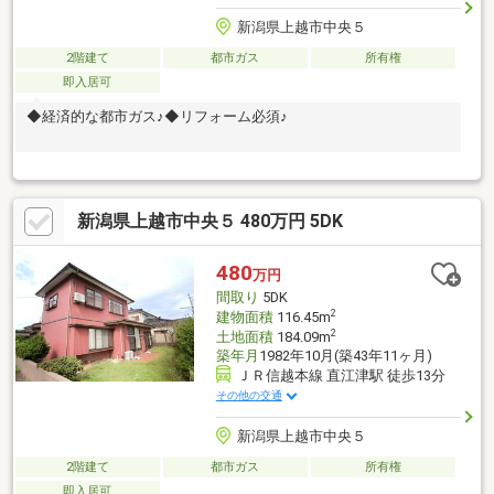
新潟県上越市中央５
2階建て
都市ガス
所有権
即入居可
◆経済的な都市ガス♪◆リフォーム必須♪
新潟県上越市中央５ 480万円 5DK
480
万円
間取り
5DK
2
建物面積
116.45m
2
土地面積
184.09m
築年月
1982年10月(築43年11ヶ月)
ＪＲ信越本線 直江津駅 徒歩13分
その他の交通
新潟県上越市中央５
2階建て
都市ガス
所有権
即入居可