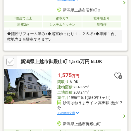
新潟県上越市昭和町２
3階建て以上
都市ガス
駐車場あり
駐車2台
システムキッチン
所有権
◆随所リフォーム済み♪◆浴室ゆったり１．２５坪♪◆車庫１台、
敷地内１台駐車できます♪
新潟県上越市御殿山町 1,575万円 6LDK
1,575
万円
間取り
6LDK
2
建物面積
234.36m
2
土地面積
208.24m
築年月
1996年6月(築30年3ヶ月)
妙高はねうまライン 高田駅 徒歩17
分
その他の交通
新潟県上越市御殿山町