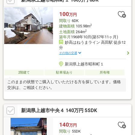
工事施工後5年間保証【周辺施設】・高田駅まで約800ｍ（徒歩10
分）・東本町小学校まで約550m(徒歩7分)・城北中学校まで約
100
万円
1200m(徒歩15分)・ナルス北城店
間取り
6DK
2
建物面積
105.98m
2
土地面積
264m
築年月
1968年10月(築57年11ヶ月)
妙高はねうまライン 高田駅 徒歩12
分
その他の交通
新潟県上越市昭和町１
2階建て
駐車場あり
所有権
このままの状態でご購入していただける方を探しています。価格
交渉は、ご相談ください。
新潟県上越市中央４ 140万円 5SDK
140
万円
間取り
5SDK