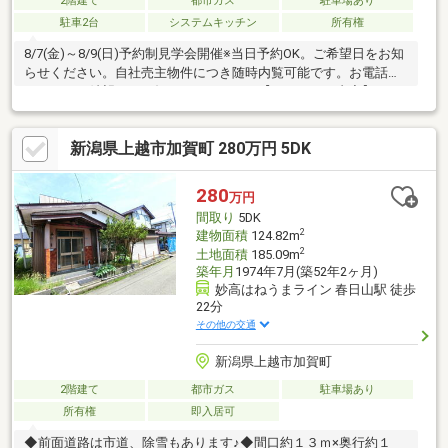
2階建て
都市ガス
駐車場あり
駐車2台
システムキッチン
所有権
8/7(金)～8/9(日)予約制見学会開催※当日予約OK。ご希望日をお知
らせください。自社売主物件につき随時内覧可能です。お電話か
メールでご希望日をお知らせください。【リフォーム内容】●シ
ロアリ防除工事、鍵交換、雨漏り点検●駐車場拡張、屋根塗装、
外壁塗装●システムキッチン交換、ユニットバス交換、トイレ交
新潟県上越市加賀町 280万円 5DK
換、洗面化粧台交換●間取変更、室内ドア（一部）交換、床材上
張り、シューズボックス交換、クロス張替え●給湯器交換、イン
ターホン設置、火災警報器設置、照明器具交換【おすすめポイン
280
万円
ト】・本物件は条件により住宅ローン減税が適用されます。・雨
間取り
5DK
漏り、構造上主要な部分の欠陥
2
建物面積
124.82m
2
土地面積
185.09m
築年月
1974年7月(築52年2ヶ月)
妙高はねうまライン 春日山駅 徒歩
22分
その他の交通
新潟県上越市加賀町
2階建て
都市ガス
駐車場あり
所有権
即入居可
◆前面道路は市道、除雪もあります♪◆間口約１３ｍ×奥行約１