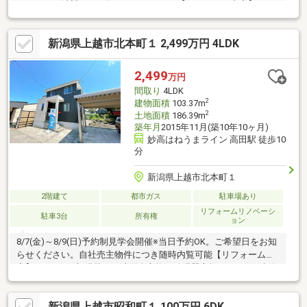
メールでご希望日をお知らせください。【リフォーム内容】シロ
アリ工防除工事、雨漏り点検、設備点検、駐車場拡張【おすすめ
ポイント】・シロアリ防除工事施工後5年間保証。【周辺施設】・
新潟県上越市北本町１ 2,499万円 4LDK
妙高市立新井中央小学校まで約1100ｍ（徒歩約14分）・妙高市立
新井中学校まで約1700ｍ（徒歩約22分/自転車約4分）・イチコス
ーパー新井店様まで約650ｍ（徒歩約9分）・セブンイレブン妙高
2,499
万円
下町店様まで約650ｍ（徒歩約9分）
間取り
4LDK
2
建物面積
103.37m
2
土地面積
186.39m
築年月
2015年11月(築10年10ヶ月)
妙高はねうまライン 高田駅 徒歩10
分
新潟県上越市北本町１
2階建て
都市ガス
駐車場あり
リフォームリノベーシ
駐車3台
所有権
ョン
8/7(金)～8/9(日)予約制見学会開催※当日予約OK。ご希望日をお知
らせください。自社売主物件につき随時内覧可能【リフォーム内
容】●クロス一部張替え、洗面台交換、給湯器交換●シロアリ防除
工事、クリーニング、鍵交換、雨漏り点検、設備点検【おすすめ
ポイント】・雨漏り、構造上主要な部分の欠陥や・腐食、給排水
新潟県上越市昭和町１ 100万円 6DK
管の故障や漏水についてお引渡しより２年間保証・シロアリ防除