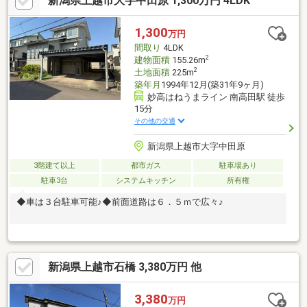
新潟県上越市大字中田原 1,300万円 4LDK
1,300
万円
間取り
4LDK
2
建物面積
155.26m
2
土地面積
225m
築年月
1994年12月(築31年9ヶ月)
妙高はねうまライン 南高田駅 徒歩
15分
その他の交通
新潟県上越市大字中田原
3階建て以上
都市ガス
駐車場あり
駐車3台
システムキッチン
所有権
◆車は３台駐車可能♪◆前面道路は６．５ｍで広々♪
新潟県上越市石橋 3,380万円 他
3,380
万円