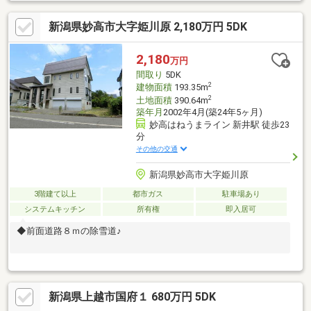
計画が可能です！
新潟県妙高市大字姫川原 2,180万円 5DK
2,180
万円
間取り
5DK
2
建物面積
193.35m
2
土地面積
390.64m
築年月
2002年4月(築24年5ヶ月)
妙高はねうまライン 新井駅 徒歩23
分
その他の交通
新潟県妙高市大字姫川原
3階建て以上
都市ガス
駐車場あり
システムキッチン
所有権
即入居可
◆前面道路８ｍの除雪道♪
新潟県上越市国府１ 680万円 5DK