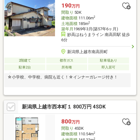
190
万円
間取り
5DK
2
建物面積
111.06m
2
土地面積
185m
築年月
1969年3月(築57年6ヶ月)
妙高はねうまライン 南高田駅 徒歩
6分
新潟県上越市南高田町
2階建て
都市ガス
駐車場あり
駐車2台
所有権
即入居可
☆小学校、中学校、病院も近く！☆インナーガレージ付き！
新潟県上越市西本町１ 800万円 4SDK
800
万円
間取り
4SDK
2
建物面積
110.54m
2
土地面積
165.22m