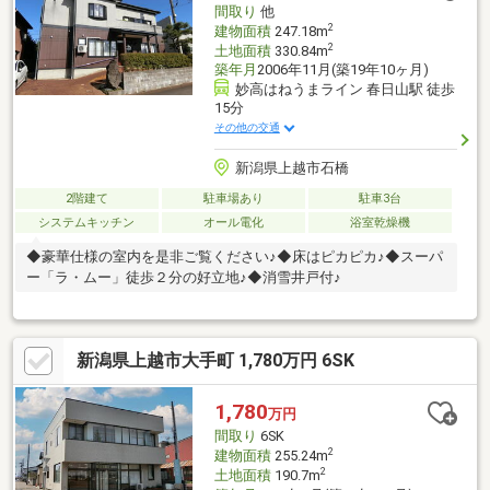
間取り
他
2
建物面積
247.18m
2
土地面積
330.84m
築年月
2006年11月(築19年10ヶ月)
妙高はねうまライン 春日山駅 徒歩
15分
その他の交通
新潟県上越市石橋
2階建て
駐車場あり
駐車3台
システムキッチン
オール電化
浴室乾燥機
◆豪華仕様の室内を是非ご覧ください♪◆床はピカピカ♪◆スーパ
ー「ラ・ムー」徒歩２分の好立地♪◆消雪井戸付♪
新潟県上越市大手町 1,780万円 6SK
1,780
万円
間取り
6SK
2
建物面積
255.24m
2
土地面積
190.7m