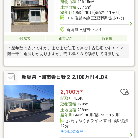
2
建物面積
128.15m
2
土地面積
63.46m
築年月
1963年10月(築62年11ヶ月)
ＪＲ信越本線 直江津駅 徒歩12分
新潟県上越市中央４
2階建て
都市ガス
所有権
・築年数は古いですが、まだまだ使用できる中古住宅です！・２
階一部に雨漏りがありますが、売主様の方で修繕して引渡しをし
て下さいます！・駐車場が付属しないため、近隣の貸駐車場を契
約する小童洋画あります。・残置物は売主が必要な物以外は現状
渡しです。※本体代金に別途諸費用が掛かります。
新潟県上越市春日野２ 2,100万円 4LDK
2,100
万円
間取り
4LDK
2
建物面積
120m
2
土地面積
238m
築年月
1990年10月(築35年11ヶ月)
妙高はねうまライン 春日山駅 徒歩
12分
その他の交通