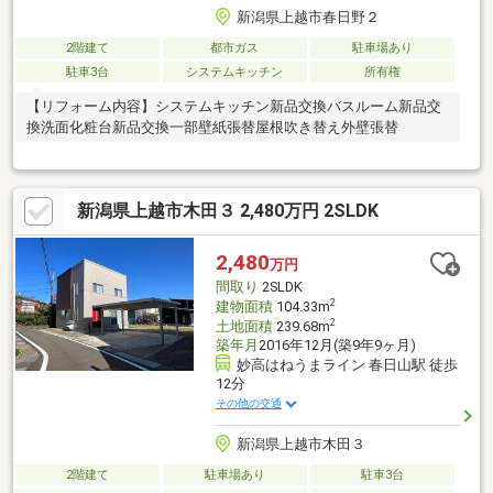
新潟県上越市春日野２
2階建て
都市ガス
駐車場あり
駐車3台
システムキッチン
所有権
【リフォーム内容】システムキッチン新品交換バスルーム新品交
換洗面化粧台新品交換一部壁紙張替屋根吹き替え外壁張替
新潟県上越市木田３ 2,480万円 2SLDK
2,480
万円
間取り
2SLDK
2
建物面積
104.33m
2
土地面積
239.68m
築年月
2016年12月(築9年9ヶ月)
妙高はねうまライン 春日山駅 徒歩
12分
その他の交通
新潟県上越市木田３
2階建て
駐車場あり
駐車3台