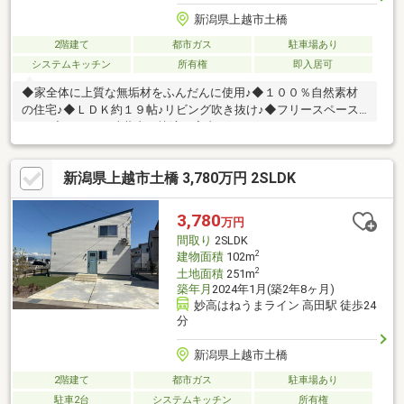
新潟県上越市土橋
2階建て
都市ガス
駐車場あり
システムキッチン
所有権
即入居可
◆家全体に上質な無垢材をふんだんに使用♪◆１００％自然素材
の住宅♪◆ＬＤＫ約１９帖♪リビング吹き抜け♪◆フリースペース
あり♪◆クロスは珪藻土で快適な室内♪
新潟県上越市土橋 3,780万円 2SLDK
3,780
万円
間取り
2SLDK
2
建物面積
102m
2
土地面積
251m
築年月
2024年1月(築2年8ヶ月)
妙高はねうまライン 高田駅 徒歩24
分
新潟県上越市土橋
2階建て
都市ガス
駐車場あり
駐車2台
システムキッチン
所有権