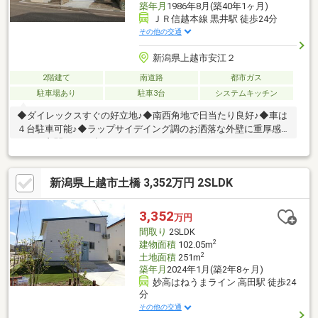
築年月
1986年8月(築40年1ヶ月)
ＪＲ信越本線 黒井駅 徒歩24分
その他の交通
新潟県上越市安江２
2階建て
南道路
都市ガス
駐車場あり
駐車3台
システムキッチン
◆ダイレックスすぐの好立地♪◆南西角地で日当たり良好♪◆車は
４台駐車可能♪◆ラップサイデイング調のお洒落な外壁に重厚感
のある玄関ドアが映えます♪
新潟県上越市土橋 3,352万円 2SLDK
3,352
万円
間取り
2SLDK
2
建物面積
102.05m
2
土地面積
251m
築年月
2024年1月(築2年8ヶ月)
妙高はねうまライン 高田駅 徒歩24
分
その他の交通