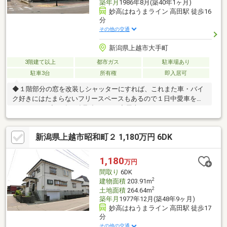
築年月
1986年8月(築40年1ヶ月)
妙高はねうまライン 高田駅 徒歩16
分
その他の交通
新潟県上越市大手町
3階建て以上
都市ガス
駐車場あり
駐車3台
所有権
即入居可
◆１階部分の窓を改装しシャッターにすれば、これまた車・バイ
ク好きにはたまらないフリースペースもあるので１日中愛車を眺
められます♪◆頑強な鉄骨造の６Ｋ♪◆屋上にはペントハウスもあ
り高田の街を一望できます♪◆公共施設に商業施設に飲食店に駅
にと歩ける好立地♪
新潟県上越市昭和町２ 1,180万円 6DK
1,180
万円
間取り
6DK
2
建物面積
203.91m
2
土地面積
264.64m
築年月
1977年12月(築48年9ヶ月)
妙高はねうまライン 高田駅 徒歩17
分
その他の交通