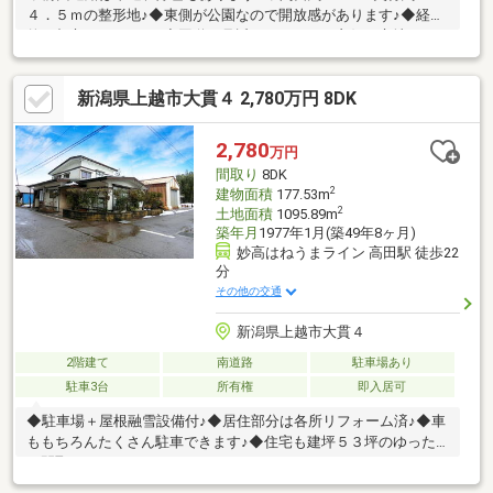
４．５ｍの整形地♪◆東側が公園なので開放感があります♪◆経済
的な都市ガスエリア♪◆国道８号近く、アクセス良好の立地♪
新潟県上越市大貫４ 2,780万円 8DK
2,780
万円
間取り
8DK
2
建物面積
177.53m
2
土地面積
1095.89m
築年月
1977年1月(築49年8ヶ月)
妙高はねうまライン 高田駅 徒歩22
分
その他の交通
新潟県上越市大貫４
2階建て
南道路
駐車場あり
駐車3台
所有権
即入居可
◆駐車場＋屋根融雪設備付♪◆居住部分は各所リフォーム済♪◆車
ももちろんたくさん駐車できます♪◆住宅も建坪５３坪のゆった
り間取り♪