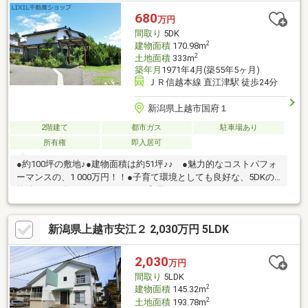
680
万円
間取り
5DK
2
建物面積
170.98m
2
土地面積
333m
築年月
1971年4月(築55年5ヶ月)
ＪＲ信越本線 直江津駅 徒歩24分
新潟県上越市国府１
2階建て
都市ガス
駐車場あり
所有権
即入居可
●約100坪の敷地♪●建物面積は約51坪♪♪ ●魅力的なコストパフォ
ーマンスの、1 000万円！！●子育て環境としても良好な、5DKの
物件のご紹介となっています。●和風のインテリアにこだわっ
た、趣ある邸宅です♪
新潟県上越市安江２ 2,030万円 5LDK
2,030
万円
間取り
5LDK
2
建物面積
145.32m
2
土地面積
193.78m