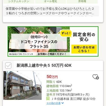
システムキッチン
オール電化
所有権
保育園や小学校が近いのでお子様も安心LDKはひろびろとした２
１帖のくつろぎの空間シューズクロークやウォークインクローゼ
ットなど収納もしっかりあります雨や雪にも安心の2台駐車可能な
カーポート付
新潟県上越市中央５ 50万円 6DK
50
万円
間取り
6DK
2
建物面積
110.04m
2
土地面積
133.19m
築年月
1972年6月(築54年3ヶ月)
ＪＲ信越本線 直江津駅 徒歩13分
その他の交通