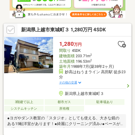
上越市立東本町小学校まで約700ｍ（徒歩約9分）
新潟県上越市東城町３ 1,280万円 4SDK
1,280
万円
間取り
4SDK
2
建物面積
203.71m
2
土地面積
196.53m
築年月
1988年7月(築38年2ヶ月)
妙高はねうまライン 高田駅 徒歩23
分
その他の交通
新潟県上越市東城町３
3階建て以上
都市ガス
駐車場あり
システムキッチン
所有権
●ヨガやダンス教室の「スタジオ」としても使える、大きな鏡の
ある15帖洋室があります！●綺麗にクリーニング済み♪●ベースが
お手頃価格なので、リフォーム費用をかけても総額を抑えた資金