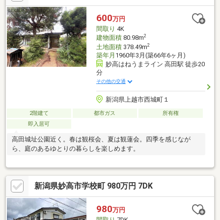
600
万円
間取り
4K
2
建物面積
80.98m
2
土地面積
378.49m
築年月
1960年3月(築66年6ヶ月)
妙高はねうまライン 高田駅 徒歩20
分
その他の交通
新潟県上越市西城町１
2階建て
都市ガス
所有権
即入居可
高田城址公園近く。春は観桜会、夏は観蓮会。四季を感じなが
ら、庭のあるゆとりの暮らしを楽しめます。
新潟県妙高市学校町 980万円 7DK
980
万円
間取り
7DK