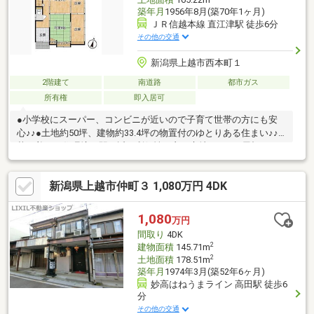
築年月
1956年8月(築70年1ヶ月)
ＪＲ信越本線 直江津駅 徒歩6分
その他の交通
新潟県上越市西本町１
2階建て
南道路
都市ガス
所有権
即入居可
●小学校にスーパー、コンビニが近いので子育て世帯の方にも安
心♪♪●土地約50坪、建物約33.4坪の物置付のゆとりある住まい♪♪●
落ち着いた住環境で駅も近く利便性の良い立地です♪♪●屋根は瓦
とステンレスなので劣化の心配が少ないので安心♪♪●リフォー
ム・リノベーションを自分好みにできます♪♪
新潟県上越市仲町３ 1,080万円 4DK
1,080
万円
間取り
4DK
2
建物面積
145.71m
2
土地面積
178.51m
築年月
1974年3月(築52年6ヶ月)
妙高はねうまライン 高田駅 徒歩6
分
その他の交通