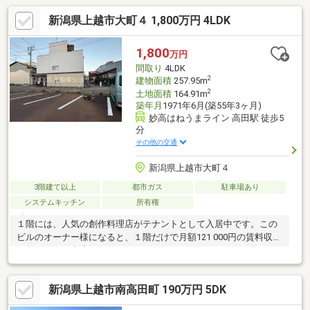
新潟県上越市大町４ 1,800万円 4LDK
1,800
万円
間取り
4LDK
2
建物面積
257.95m
2
土地面積
164.91m
築年月
1971年6月(築55年3ヶ月)
妙高はねうまライン 高田駅 徒歩5
分
その他の交通
新潟県上越市大町４
3階建て以上
都市ガス
駐車場あり
システムキッチン
所有権
１階には、人気の創作料理店がテナントとして入居中です。この
ビルのオーナー様になると、１階だけで月額121 000円の賃料収入
を得ることが出来ます！
新潟県上越市南高田町 190万円 5DK