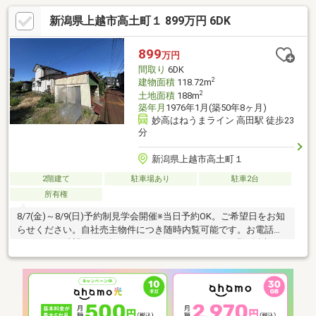
新潟県上越市高土町１ 899万円 6DK
899
万円
間取り
6DK
2
建物面積
118.72m
2
土地面積
188m
築年月
1976年1月(築50年8ヶ月)
妙高はねうまライン 高田駅 徒歩23
分
新潟県上越市高土町１
2階建て
駐車場あり
駐車2台
所有権
8/7(金)～8/9(日)予約制見学会開催※当日予約OK。ご希望日をお知
らせください。自社売主物件につき随時内覧可能です。お電話か
メールでご希望日をお知らせください。8月17日まで現況販売18
日以降はリフォーム住宅として販売する予定です。【リフォーム
内容】シロアリ工防除工事、クリーニング、鍵交換、雨漏り点
検、設備点検【おすすめポイント】・雨漏り、構造上主要な部分
の欠陥や・腐食、給排水管の故障や漏水についてお引渡しより２
年間保証。・シロアリ防除工事施工後5年間保証。【周辺施設】・