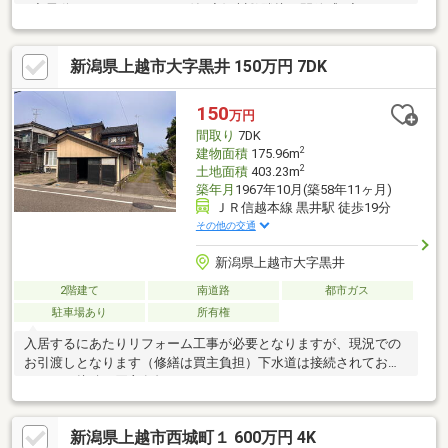
♪◆電動シャッターガレージ付♪◆河川敷隣接で開放感♪◆ＬＤＫ
広々２３帖♪◆井戸水バッチリ出ます♪◆収納が豊富な住宅です
♪◆浴室換気乾燥暖房機付♪◆サンルーム２か所♪
新潟県上越市大字黒井 150万円 7DK
150
万円
間取り
7DK
2
建物面積
175.96m
2
土地面積
403.23m
築年月
1967年10月(築58年11ヶ月)
ＪＲ信越本線 黒井駅 徒歩19分
その他の交通
新潟県上越市大字黒井
2階建て
南道路
都市ガス
駐車場あり
所有権
入居するにあたりリフォーム工事が必要となりますが、現況での
お引渡しとなります（修繕は買主負担）下水道は接続されており
ません（接続は買主負担）
新潟県上越市西城町１ 600万円 4K