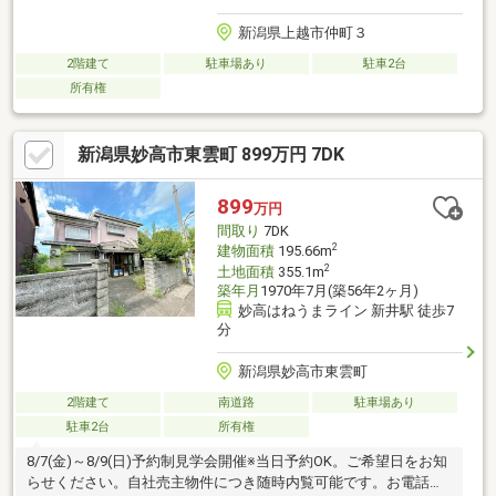
新潟県上越市仲町３
2階建て
駐車場あり
駐車2台
所有権
新潟県妙高市東雲町 899万円 7DK
899
万円
間取り
7DK
2
建物面積
195.66m
2
土地面積
355.1m
築年月
1970年7月(築56年2ヶ月)
妙高はねうまライン 新井駅 徒歩7
分
新潟県妙高市東雲町
2階建て
南道路
駐車場あり
駐車2台
所有権
8/7(金)～8/9(日)予約制見学会開催※当日予約OK。ご希望日をお知
らせください。自社売主物件につき随時内覧可能です。お電話か