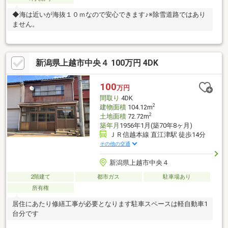
◆海は近いが海抜１０ｍなので安心できます♪※除雪道路ではあり
ません。
新潟県上越市中央４ 100万円 4DK
100
万円
間取り
4DK
2
建物面積
104.12m
2
土地面積
72.72m
築年月
1956年1月(築70年8ヶ月)
ＪＲ信越本線 直江津駅 徒歩14分
その他の交通
新潟県上越市中央４
2階建て
都市ガス
駐車場あり
所有権
居住にあたり修繕工事が必要となります駐車スペースは軽自動車1
台分です