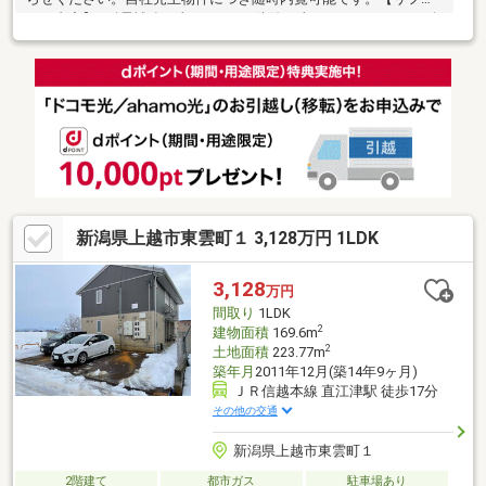
ーム内容】●耐震補強工事●シロアリ防除工事、クリーニング、鍵
交換、雨漏り点検、設備点検●システムキッチン交換、ユニット
バス交換、トイレ交換、洗面化粧台交換●間取変更、室内ドア交
換、床材上張り、シューズボックス交換、クロス張替え●給湯器
交換、インターホン設置、火災警報器設置、照明器具交換【おす
すめポイント】・耐震適合証明書を取得すれば（要別途費用）、
条件により住宅ローン減税や不動産取得税減税の対象になりま
す・雨漏り、構造上主要な部分の
新潟県上越市東雲町１ 3,128万円 1LDK
3,128
万円
間取り
1LDK
2
建物面積
169.6m
2
土地面積
223.77m
築年月
2011年12月(築14年9ヶ月)
ＪＲ信越本線 直江津駅 徒歩17分
その他の交通
新潟県上越市東雲町１
2階建て
都市ガス
駐車場あり