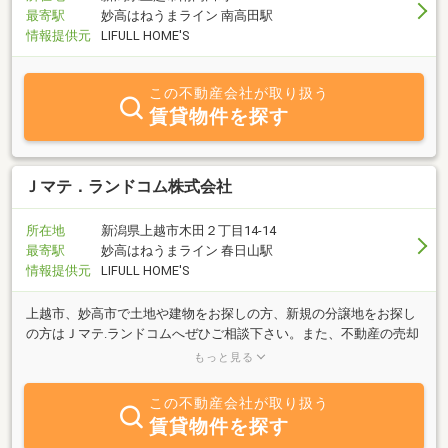
方のお気軽なお問い合わせを、両手をあげて歓迎します。どうぞ何
最寄駅
妙高はねうまライン 南高田駅
なりと、お申し付け下さい。
情報提供元
LIFULL HOME'S
この不動産会社が取り扱う
賃貸物件を探す
Ｊマテ．ランドコム株式会社
所在地
新潟県上越市木田２丁目14-14
最寄駅
妙高はねうまライン 春日山駅
情報提供元
LIFULL HOME'S
上越市、妙高市で土地や建物をお探しの方、新規の分譲地をお探し
の方はＪマテ.ランドコムへぜひご相談下さい。また、不動産の売却
前の残物処分や建物の取壊しもＪマテグループが全て行いますので
もっと見る
お任せください。
この不動産会社が取り扱う
賃貸物件を探す