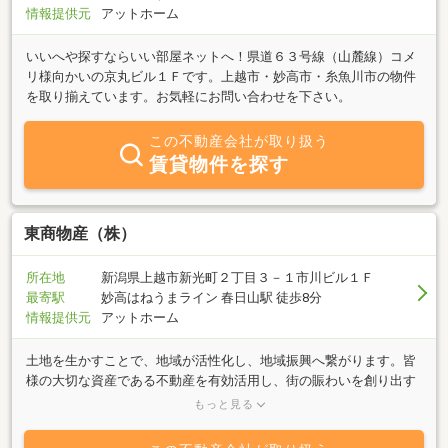
情報提供元
アットホーム
いいへや探すならいい部屋ネットへ！県道６３号線（山麓線）コメ
リ様向かいの京丸ビル１Ｆです。上越市・妙高市・糸魚川市の物件
を取り揃えています。お気軽にお問い合わせを下さい。
この不動産会社が取り扱う
賃貸物件を探す
東商物産（株）
所在地
新潟県上越市新光町２丁目３－１市川ビル１Ｆ
最寄駅
妙高はねうまライン 春日山駅 徒歩8分
情報提供元
アットホーム
土地を生かすことで、地域が活性化し、地域振興へ繋がります。皆
様の大切な資産である不動産を有効活用し、街の賑わいを創り出す
ことが我々の使命と考えています。不動産の有効活用について是非
もっと見る
ご相談下さい。＜主な事業内容＞■宅地造成開発・分譲（高田ウエ
ストニュータウン他、十数件の開発実績）■商業施設企画開発■賃貸