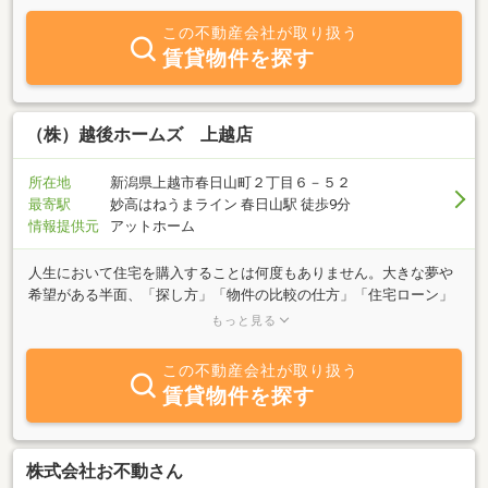
物帰りにも、お気軽にご来店くださいませ。皆様のご来店を心より
お待ちしております。
この不動産会社が取り扱う
賃貸物件を探す
（株）越後ホームズ 上越店
所在地
新潟県上越市春日山町２丁目６－５２
最寄駅
妙高はねうまライン 春日山駅 徒歩9分
情報提供元
アットホーム
人生において住宅を購入することは何度もありません。大きな夢や
希望がある半面、「探し方」「物件の比較の仕方」「住宅ローン」
「各種諸費用」「税金・優遇」など分からないことや不安なことが
もっと見る
多いと思います。当社にはそのようなお悩みをサポートできる経験
豊富な人財が揃っています。些細なことであってもぜひお気軽に担
この不動産会社が取り扱う
当スタッフにご相談ください。お客様第一主義を心掛け「信頼され
賃貸物件を探す
る企業」を目指してまいります。
株式会社お不動さん