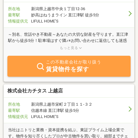
所在地
新潟県上越市中央１丁目12-36
最寄駅
妙高はねうまライン 直江津駅 徒歩5分
情報提供元
LIFULL HOME'S
～別名、世話やき不動産～あなたの大切な財産を守ります。直江津
駅から徒歩5分！駐車場はすぐ隣♪※お問い合わせに返信しても迷惑
メールに入ることが多いようです。お電話でお問い合わせいただけ
もっと見る
ると確実です！
この不動産会社が取り扱う
賃貸物件を探す
株式会社カチタス 上越店
所在地
新潟県上越市栄町２丁目１１‐３２
最寄駅
信越本線 直江津駅 徒歩5分
情報提供元
LIFULL HOME'S
当社はニトリと業務・資本提携を結ぶ、東証プライム上場企業で
す。物件を知り尽くしたプロが中古物件を買い取り、細部までチェ