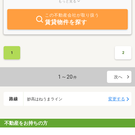
貸、土地分譲、不動産管理、不動産取引、マンション・アパート賃
もっと見る
貸業、リフォーム業など、お気軽にご相談ください。空家相談にも
応じます。
この不動産会社が取り扱う
賃貸物件を探す
1
2
1～20
次へ
件
路線
変更する
妙高はねうまライン
不動産をお持ちの方