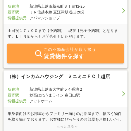
所在地
新潟県上越市新光町３丁目12-25
最寄駅
ＪＲ信越本線 直江津駅 徒歩20分
情報提供元
アパマンショップ
土日祝１７：００まで【予約制】 現在【完全予約制】となりま
す。ＬＩＮＥからもお問合せもいただけます。
この不動産会社が取り扱う
賃貸物件を探す
（株）インカムハウジング ミニミニＦＣ上越店
所在地
新潟県上越市大学前５４番地２
最寄駅
妙高はねうまライン 春日山駅
情報提供元
アットホーム
単身者向けのお部屋からファミリー向けのお部屋まで、幅広く物件
を取り揃えております。お客様にぴったりのお部屋をお探しいたし
ます。弊社は、上越教育大学近くの山麓線沿いにあります。お買い
もっと見る