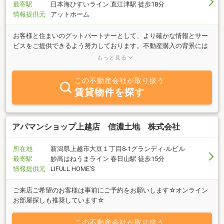
最寄駅
日本海ひすいライン 直江津駅 徒歩18分
情報提供元
アットホーム
お客様と住まいのグットパートナーとして、より確かな情報とサー
ビスをご提供できるよう努力しております。不動産購入の背景には
様々な動機があります。価格、購入時期、物件選定などについて随
もっと見る
時ご相談を承っております。是非一度ご来店下さい。土日は、ご予
約の方の対応を致します。お気軽にご予約下さい。
この不動産会社が取り扱う
賃貸物件を探す
アパマンショップ上越店 信濃土地 株式会社
所在地
新潟県上越市大豆１丁目8-1グランディ-ルビル
最寄駅
妙高はねうまライン 春日山駅 徒歩15分
情報提供元
LIFULL HOME'S
ご来店ご希望のお客様は事前にご予約をお願いします☆オンライン
お部屋探しも推奨しています☆
この不動産会社が取り扱う