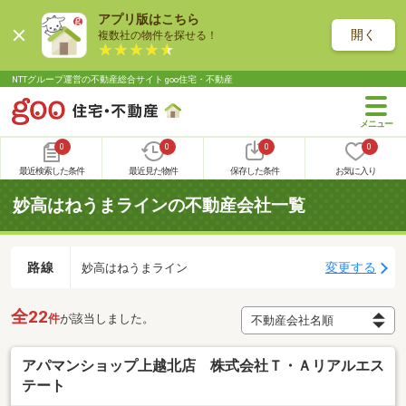
アプリ版はこちら
開く
複数社の物件を探せる！
NTTグループ運営の不動産総合サイト goo住宅・不動産
0
0
0
0
最近検索した条件
最近見た物件
保存した条件
お気に入り
妙高はねうまラインの不動産会社一覧
路線
変更する
妙高はねうまライン
全22
件
が該当しました。
アパマンショップ上越北店 株式会社Ｔ・Ａリアルエス
テート