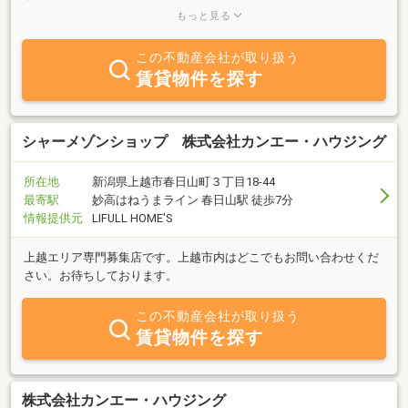
ックし、自社規格に沿って丁寧にリフォームしているので、ご購入
もっと見る
後も安心が続きます。
この不動産会社が取り扱う
賃貸物件を探す
シャーメゾンショップ 株式会社カンエー・ハウジング
所在地
新潟県上越市春日山町３丁目18-44
最寄駅
妙高はねうまライン 春日山駅 徒歩7分
情報提供元
LIFULL HOME'S
上越エリア専門募集店です。上越市内はどこでもお問い合わせくだ
さい。お待ちしております。
この不動産会社が取り扱う
賃貸物件を探す
株式会社カンエー・ハウジング