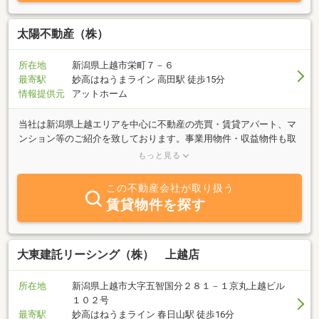
太陽不動産（株）
所在地
新潟県上越市栄町７－６
最寄駅
妙高はねうまライン 高田駅 徒歩15分
情報提供元
アットホーム
当社は新潟県上越エリアを中心に不動産の売買・賃貸アパート、マ
ンション等のご紹介を致しております。事業用物件・収益物件も取
り扱っています。「売りたい方」「買いたい方」「借りたい方」
もっと見る
「貸したい方」まずは当社までお気軽にご相談下さい。豊富な物件
情報の中からあなたのご要望にお応えします。 連絡先は０２５－
この不動産会社が取り扱う
５２４－７６５１お待ちしております。
賃貸物件を探す
大東建託リーシング（株） 上越店
所在地
新潟県上越市大字五智国分２８１－１京丸上越ビル
１０２号
最寄駅
妙高はねうまライン 春日山駅 徒歩16分