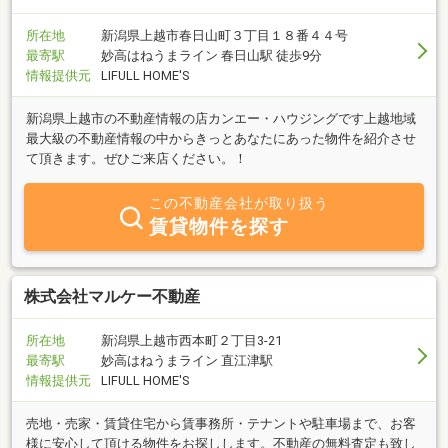
所在地
新潟県上越市春日山町３丁目１８番４４号
最寄駅
妙高はねうまライン 春日山駅 徒歩9分
情報提供元
LIFULL HOME'S
新潟県上越市の不動産情報の店カンエー・ハウジングです上越地域
最大級の不動産情報の中からきっとあなたにあった物件を紹介させ
て頂きます。ぜひご来店ください。！
この不動産会社が取り扱う
賃貸物件を探す
株式会社マルケー不動産
所在地
新潟県上越市西本町２丁目3-21
最寄駅
妙高はねうまライン 直江津駅
情報提供元
LIFULL HOME'S
売地・売家・賃貸住宅から賃事務所・テナントや駐車場まで、お客
様に安心して頂ける物件をお探しします。不動産の無料査定も致し