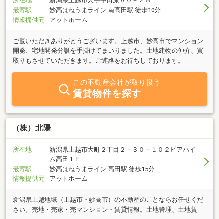
所在地
新潟県上越市大字中田原８０－２８
最寄駅
妙高はねうまライン 南高田駅 徒歩10分
情報提供元
アットホーム
ご覧いただきありがとうございます。上越市、妙高市でマンション
開発、宅地開発分譲を手掛けてまいりました。土地建物の仲介、買
取りもさせていただきます。ご連絡をお待ちしております。
この不動産会社が取り扱う
賃貸物件を探す
（株）北陽
所在地
新潟県上越市大町２丁目２－３０－１０２ピアハイ
ム高田１Ｆ
最寄駅
妙高はねうまライン 高田駅 徒歩15分
情報提供元
アットホーム
新潟県上越地域（上越市・妙高市）の不動産のことならお任せくだ
さい。売地・売家・売マンション・賃貸情報。土地管理、土地賃