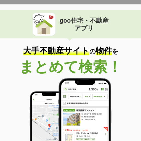
goo住宅・不動産
アプリ
大手不動産サイト
物件
の
を
まとめて検索！