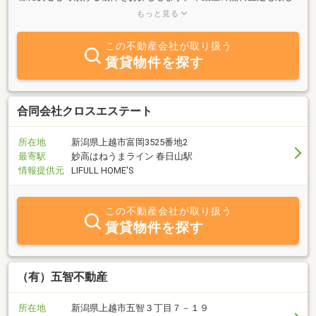
ております。土地・建物を売りたい方・貸したい方、ぜひお気軽に
もっと見る
ご相談ください。
この不動産会社が取り扱う
賃貸物件を探す
合同会社クロスエステート
所在地
新潟県上越市富岡3525番地2
最寄駅
妙高はねうまライン 春日山駅
情報提供元
LIFULL HOME'S
この不動産会社が取り扱う
賃貸物件を探す
（有）五智不動産
所在地
新潟県上越市五智３丁目７－１９