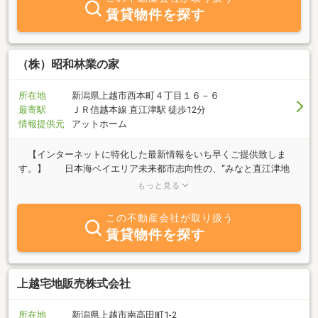
賃貸物件を探す
（株）昭和林業の家
所在地
新潟県上越市西本町４丁目１６－６
最寄駅
ＪＲ信越本線 直江津駅 徒歩12分
情報提供元
アットホーム
【インターネットに特化した最新情報をいち早くご提供致しま
す。】 日本海ベイエリア未来都市志向性の、“みなと直江津地
区”に、街並みを創って２０年余年。「上越－美しが丘街区」をはじ
もっと見る
め、近辺数街区の自社デベロップメントプロジェクトを推進してき
ました。 格安良質な宅地及び一戸建・マンション・メゾネットテ
この不動産会社が取り扱う
ラスハウス・アパートなどの分譲や、建物・駐車場の賃貸と、収益
賃貸物件を探す
物件売買等、併せて仲介と管理業務の鋭意展開に努めています。ま
た、相続や自己破産、離婚等による財産処分に伴う不動産売却は市
内では数少ない専門スタッフがおりますのでお気軽にご相談下さ
い。相談料は無料となります。新潟県下最大の弁護士事務所「一新
上越宅地販売株式会社
総合法律事務所」さんが顧問弁護士となっております。 ご入居の
お手伝いとご入居後のフォローアップを誠実に対応します。 皆様
所在地
新潟県上越市南高田町1-2