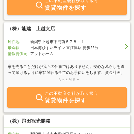
この不動産会社が取り扱う
事業■不動産仲介業■不動産コンサルティング
賃貸物件を探す
（株）能建 上越支店
所在地
新潟県上越市下門前８７８－１
最寄駅
日本海ひすいライン 直江津駅 徒歩23分
情報提供元
アットホーム
家を売ることだけが我々の仕事ではありません。安心な暮らしを送
って頂けるように家に関わる全てのお手伝いをします。資金計画、
借入、土地探し、登記、アフターサービスなど住まいについての不
もっと見る
安を取り除き、「家を手に入れる事が家族の幸せのイベント」にな
るよう誠心誠意がんばります。地元に住み、地元をよく知るスタッ
この不動産会社が取り扱う
フが、日当たりや風雪、地域のいろいろを吟味して、安心な暮らし
賃貸物件を探す
を提供いたします。直江津・高田・糸魚川、上越エリアのことなら
是非私共におまかせ下さい。
（株）飛田観光開発