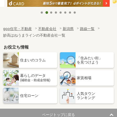
goo住宅・不動産
不動産会社
新潟県
路線一覧
妙高はねうまラインの不動産会社一覧
お役立ち情報
「住みたい街」
住まいのコラム
を見つけよう
暮らしのデータ
家賃相場
(補助金・助成金情報)
人気タウン
住宅ローン
ランキング
ページトップに戻る