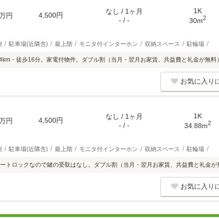
1K
なし / 1ヶ月
4,500円
万円
2
- / -
30m
別
駐車場(近隣含)
最上階
モニタ付インターホン
収納スペース
駐輪場
.4km・徒歩16分。家電付物件。ダブル割（当月・翌月お家賃、共益費と礼金が無料
お気に入り
1K
なし / 1ヶ月
4,500円
万円
2
- / -
34.88m
別
駐車場(近隣含)
最上階
モニタ付インターホン
収納スペース
駐輪場
ートロックなので鍵の受取はなし。ダブル割（当月・翌月お家賃、共益費と礼金が
お気に入り