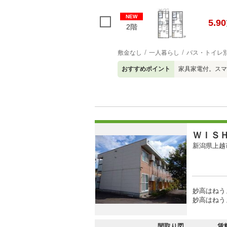
NEW
5.90
2階
敷金なし
一人暮らし
バス・トイレ
おすすめポイント
家具家電付。スマ
ＷＩＳ
新潟県上越
妙高はねう
妙高はねう
間取り図
賃