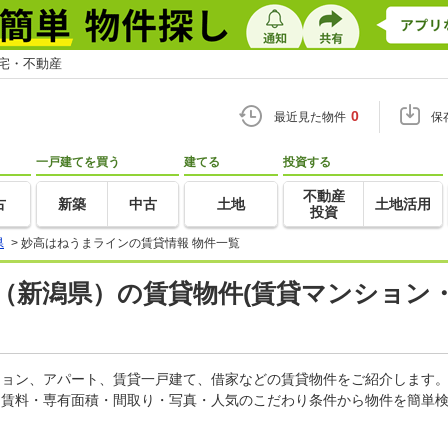
住宅・不動産
0
最近見た物件
保
一戸建てを買う
建てる
投資する
不動産
古
新築
中古
土地
土地活用
投資
県
>
妙高はねうまラインの賃貸情報 物件一覧
（新潟県）の賃貸物件(賃貸マンション・
ンション、アパート、賃貸一戸建て、借家などの賃貸物件をご紹介します
。賃料・専有面積・間取り・写真・人気のこだわり条件から物件を簡単検