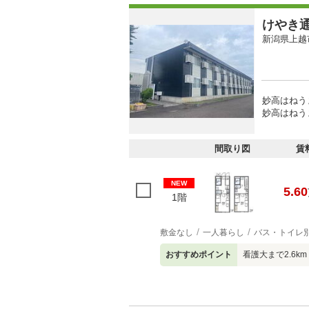
けやき
新潟県上越
妙高はねう
妙高はねう
間取り図
賃
NEW
5.60
1階
敷金なし
一人暮らし
バス・トイレ
おすすめポイント
看護大まで2.6