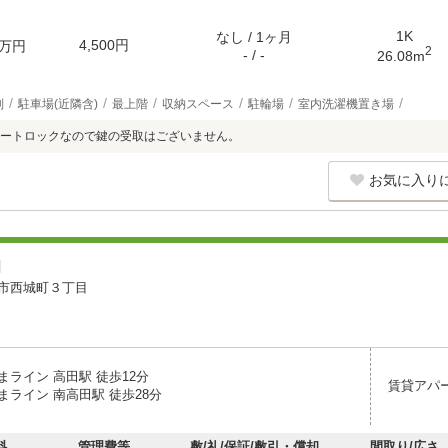
1K
なし / 1ヶ月
4,500円
万円
2
- / -
26.08m
別
駐車場(近隣含)
最上階
収納スペース
駐輪場
室内洗濯機置き場
ートロックなので鍵の受取はございません。
お気に入り
Ｈ
市西城町３丁目
まライン 高田駅 徒歩12分
賃貸アパ
まライン 南高田駅 徒歩28分
料
管理費等
敷/礼/保証/敷引・償却
間取り/広さ