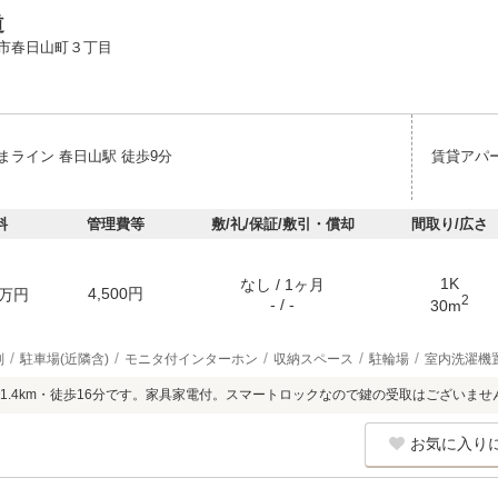
道
市春日山町３丁目
まライン 春日山駅 徒歩9分
賃貸アパ
料
管理費等
敷/礼/保証/敷引・償却
間取り/広さ
1K
なし / 1ヶ月
4,500円
万円
2
- / -
30m
別
駐車場(近隣含)
モニタ付インターホン
収納スペース
駐輪場
室内洗濯機
1.4km・徒歩16分です。家具家電付。スマートロックなので鍵の受取はございませ
お気に入り