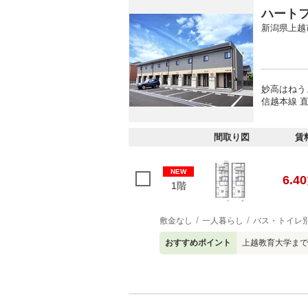
ハート
新潟県上越
妙高はねう
信越本線 直
間取り図
賃
NEW
6.40
1階
敷金なし
一人暮らし
バス・トイレ
おすすめポイント
上越教育大学まで