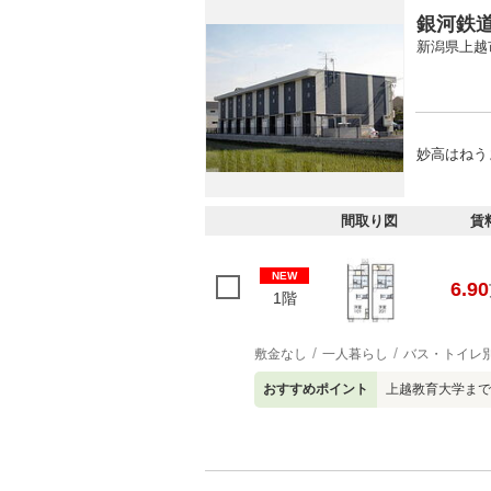
銀河鉄
新潟県上越
妙高はねう
間取り図
賃
NEW
6.90
1階
敷金なし
一人暮らし
バス・トイレ
おすすめポイント
上越教育大学まで