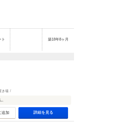
ート
築18年8ヶ月
置き場
ん。
詳細を見る
に追加