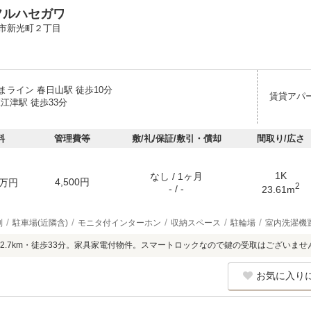
フルハセガワ
市新光町２丁目
まライン 春日山駅 徒歩10分
賃貸アパ
江津駅 徒歩33分
料
管理費等
敷/礼/保証/敷引・償却
間取り/広さ
1K
なし / 1ヶ月
4,500円
万円
2
- / -
23.61m
別
駐車場(近隣含)
モニタ付インターホン
収納スペース
駐輪場
室内洗濯機
2.7km・徒歩33分。家具家電付物件。スマートロックなので鍵の受取はございませ
お気に入り