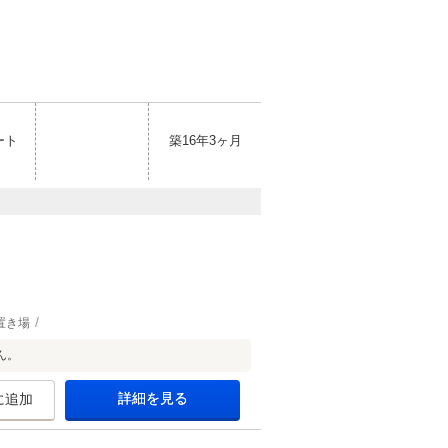
ート
築16年3ヶ月
置き場
ん。
詳細を見る
に追加