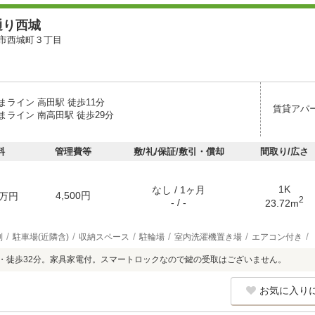
通り西城
市西城町３丁目
まライン 高田駅 徒歩11分
賃貸アパ
まライン 南高田駅 徒歩29分
料
管理費等
敷/礼/保証/敷引・償却
間取り/広さ
1K
なし / 1ヶ月
4,500円
万円
2
- / -
23.72m
別
駐車場(近隣含)
収納スペース
駐輪場
室内洗濯機置き場
エアコン付き
km・徒歩32分。家具家電付。スマートロックなので鍵の受取はございません。
お気に入り