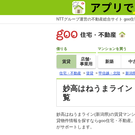
NTTグループ運営の不動産総合サイト goo
借りる
マンションを買う
店舗･
賃貸
新築
中
事業用
住宅・不動産
>
賃貸
>
甲信越・北陸
>
新潟
妙高はねうまライン
覧
妙高はねうまライン(新潟県)の賃貸マ
貸物件情報を探すならgoo住宅・不動産
がサポートします。