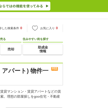
0
0
存した検索条件
お気に入り
売る
住みやすい街を探す
助成金
売却
情報
アパート) 物件一
。賃貸マンション・賃貸アパートなどの賃
索。理想の部屋探しをgoo住宅・不動産