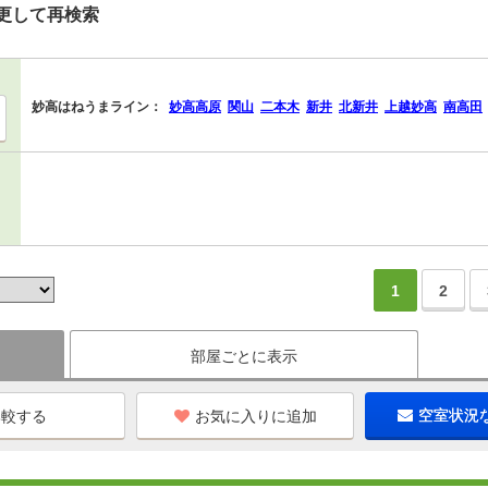
更して再検索
妙高はねうまライン：
妙高高原
関山
二本木
新井
北新井
上越妙高
南高田
1
2
部屋ごとに表示
お気に入りに追加
空室状況