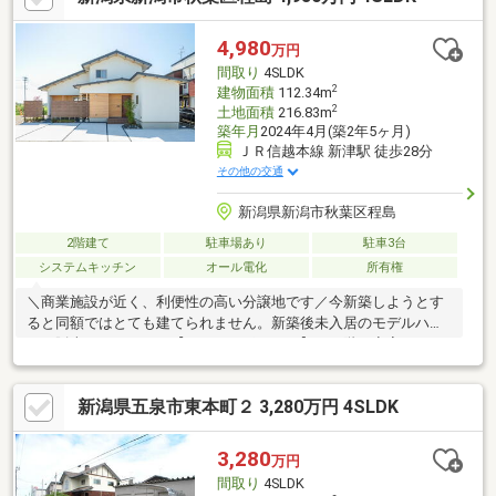
る世帯※若者夫婦世帯：夫婦いずれかが３９歳以下の世帯子育て
世帯・若者夫婦世帯以外の方の販売価格はお問合せください。
4,980
万円
間取り
4SLDK
2
建物面積
112.34m
2
土地面積
216.83m
築年月
2024年4月(築2年5ヶ月)
ＪＲ信越本線 新津駅 徒歩28分
その他の交通
新潟県新潟市秋葉区程島
2階建て
駐車場あり
駐車3台
システムキッチン
オール電化
所有権
＼商業施設が近く、利便性の高い分譲地です／今新築しようとす
ると同額ではとても建てられません。新築後未入居のモデルハウ
スを販売いたします。【おすすめポイント】・１階に寝室のある
「平屋スタイル」で、将来も安心な間取りです。・玄関からパン
トリー・キッチンへの直行動線で買い物帰りが楽です。・リビン
新潟県五泉市東本町２ 3,280万円 4SLDK
グには独立した収納部屋を設けて、片付くＬＤＫとなっていま
す。・障子で間仕切れる和室は、解放するとＬＤＫと一体で広々
使用できます。 キッチンの正面なので、お子様を寝かしつけな
3,280
万円
がら家事もできます。・２階の２帖の納戸は趣味部屋などにも自
間取り
4SLDK
由に使用できます。・２階の洋室には床がフラットにつながる小