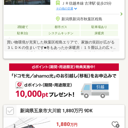
ＪＲ信越本線 古津駅 徒歩25分
その他の交通
新潟県新潟市秋葉区程島
2階建て
都市ガス
駐車場あり
駐車2台
システムキッチン
床暖房
買い物環境が充実した秋葉区程島エリアで、家族の笑顔が広がる
３ＬＤＫの住まいです■冬もあったか床暖房：１５畳以上の広々
ＬＤＫには床暖房を完備新潟の寒い冬も足元から心地よく包み込
み、家族のだんらん時間をあたたかく彩ります■収納充実でスッ
キリ：各居室収納に加え、屋根裏収納や階段下収納を確保季節の
衣類や思い出の品もたっぷり収まります■家事もリラックスも快
適：食洗機や３口コンロ付きキッチンで夕食づくりもスムーズ１
坪以上の広い浴室で足を伸ばしてリフレッシュできます原信新津
店まで徒歩６分（４０４ｍ）、程島ショッピングセンターまで車
で約２分現地見学のお問い合わせはお気軽にどうぞ
新潟県五泉市大川前 1,880万円 9DK
1,880
万円