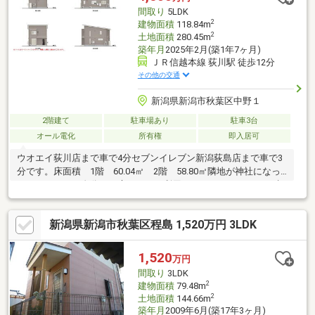
間取り
5LDK
2
建物面積
118.84m
2
土地面積
280.45m
築年月
2025年2月(築1年7ヶ月)
ＪＲ信越本線 荻川駅 徒歩12分
その他の交通
新潟県新潟市秋葉区中野１
2階建て
駐車場あり
駐車3台
オール電化
所有権
即入居可
ウオエイ荻川店まで車で4分セブンイレブン新潟荻島店まで車で3
分です。床面積 1階 60.04㎡ 2階 58.80㎡隣地が神社になっ
ておりますので自分のお庭のように利用ができます。おそらく建
築も無いと思いますので景観が崩れることはないかと思われま
す。新潟方面にも行きやすい立地となっておりますのでご検討宜
新潟県新潟市秋葉区程島 1,520万円 3LDK
しくお願い致します。土地の表記(280.45㎡)ですが、前面道路部
分も所有しているので有効宅地面積は表記よりも小さくなりま
す。面積は確認中です。ご案内等ご希望の場合は、お気軽にお問
1,520
万円
合せください。担当直通 TEL080-1171-9942 担当 伊藤大記
間取り
3LDK
2
建物面積
79.48m
2
土地面積
144.66m
築年月
2009年6月(築17年3ヶ月)