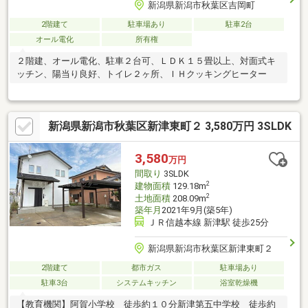
新潟県新潟市秋葉区吉岡町
2階建て
駐車場あり
駐車2台
オール電化
所有権
２階建、オール電化、駐車２台可、ＬＤＫ１５畳以上、対面式キ
ッチン、陽当り良好、トイレ２ヶ所、ＩＨクッキングヒーター
新潟県新潟市秋葉区新津東町２ 3,580万円 3SLDK
3,580
万円
間取り
3SLDK
2
建物面積
129.18m
2
土地面積
208.09m
築年月
2021年9月(築5年)
ＪＲ信越本線 新津駅 徒歩25分
新潟県新潟市秋葉区新津東町２
2階建て
都市ガス
駐車場あり
駐車3台
システムキッチン
浴室乾燥機
【教育機関】阿賀小学校 徒歩約１０分新津第五中学校 徒歩約