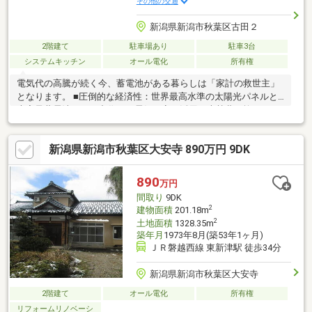
その他の交通
新潟県新潟市秋葉区古田２
2階建て
駐車場あり
駐車3台
システムキッチン
オール電化
所有権
電気代の高騰が続く今、蓄電池がある暮らしは「家計の救世主」
となります。 ■圧倒的な経済性：世界最高水準の太陽光パネルと
大容量蓄電池で、日中作った電気を夜も活用。光熱費を抑え、そ
の分を家族の将来や趣味に充てられる賢い選択です。 ■開放感と
プライバシー：リビング横のインナーテラスが視線を遮り、カー
新潟県新潟市秋葉区大安寺 890万円 9DK
テンレスで田園風景を楽しめます。１９畳のＬＤＫは、間接照明
が彩る上質な空間。 ■利便性も確保：新津フードセンターまで徒
歩８分、国道４０３号へも車で２分。 「高性能だからこそ、ゆと
890
万円
りが生まれる」 そんな一歩先を行く秋葉区の邸宅を、ぜひ現地
間取り
9DK
で。まずは資料請求から始めてください。
2
建物面積
201.18m
2
土地面積
1328.35m
築年月
1973年8月(築53年1ヶ月)
ＪＲ磐越西線 東新津駅 徒歩34分
新潟県新潟市秋葉区大安寺
2階建て
オール電化
所有権
リフォームリノベーシ