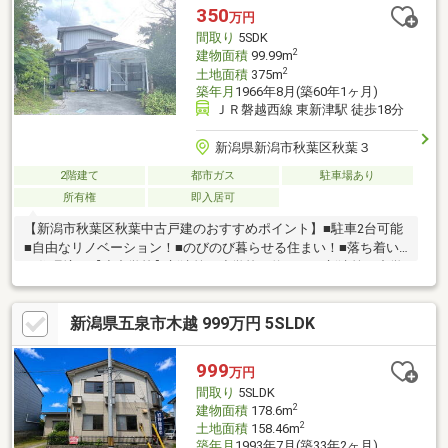
宅に関することなら、「年間取引件数500件以上」の実績がある
350
万円
ハーバーエステートになんでもご相談ください。
間取り
5SDK
2
建物面積
99.99m
2
土地面積
375m
築年月
1966年8月(築60年1ヶ月)
ＪＲ磐越西線 東新津駅 徒歩18分
新潟県新潟市秋葉区秋葉３
2階建て
都市ガス
駐車場あり
所有権
即入居可
【新潟市秋葉区秋葉中古戸建のおすすめポイント】■駐車2台可能
■自由なリノベーション！■のびのび暮らせる住まい！■落ち着い
た住環境！【小中学校】新津第一小学校 約1200ｍ新津第一中学
校 約2000ｍ当社ホームページではSUUMOには載っていない物
件資料を確認することができます♪住宅に関することなら、「年間
新潟県五泉市木越 999万円 5SLDK
取引件数500件以上」の実績があるハーバーエステートになんで
もご相談ください。
999
万円
間取り
5SLDK
2
建物面積
178.6m
2
土地面積
158.46m
築年月
1993年7月(築33年2ヶ月)