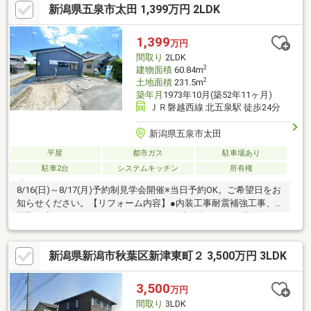
新潟県五泉市太田 1,399万円 2LDK
台、トイレ交換、LED照明設置クリーニング、漏電点検、設備点
検、雨漏り点検、漏水点検、外壁塗装、屋根塗装当社ホームペー
ジではSUUMOには載っていない物件資料を確認することができ
1,399
万円
ます♪住宅に関することなら、「年間取引件数500件以上」の実績
間取り
2LDK
があるハーバーエステートになんでもご相談ください。
2
建物面積
60.84m
2
土地面積
231.5m
築年月
1973年10月(築52年11ヶ月)
ＪＲ磐越西線 北五泉駅 徒歩24分
新潟県五泉市太田
平屋
都市ガス
駐車場あり
駐車2台
システムキッチン
所有権
8/16(日)～8/17(月)予約制見学会開催※当日予約OK。ご希望日をお
知らせください。【リフォーム内容】●内装工事耐震補強工事、
間取り変更、キッチン、ユニットバス、洗面台、トイレ交換、
LED照明設置クリーニング、漏電点検、設備点検、雨漏り点検、
漏水点検●外構工事外壁塗装、駐車場拡張【おすすめポイン
新潟県新潟市秋葉区新津東町２ 3,500万円 3LDK
ト】・シロアリ防除工事施工後5年間保証・返済額や融資可能額な
ど、お客様のご希望にあわせてご提案。住宅ローンが初めての方
でもお気軽にご相談ください【周辺施設】・五泉東小学校1200ｍ
3,500
万円
（徒歩15分）・五泉中学校2200ｍ（徒歩28分）
間取り
3LDK