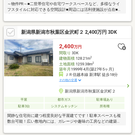
～物件PR～■二世帯住宅や在宅ワークスぺースなど、多様なライ
フスタイルに対応できる空間設計■周辺には活利便施設が点在■
小、中学校も徒歩で通える範囲でお子さまの通勤も安心■暮らし
の幅が広がる庭付きの住まい、ガーデニングや家庭菜園、子供の
遊び場など多目的に活用可能■前面道路幅がひろびろとし、見通
新潟県新潟市秋葉区金沢町２ 2,400万円 3DK
しが良くお車の出し入れやすれ違いもスムーズ■前面道路には消
雪パイプも備わり、雪の時期にも安心■お子様が走り回って遊べ
る南公園まで徒歩約6分■サンルームや風除室付きで室内の冷暖房
2,400
万円
効率アップ～周辺環境(徒歩)～■ウオロク五泉店・・約6分■五泉南
間取り
3DK
小学校・・約18分■五泉中学校・・約16分
2
建物面積
128.21m
2
土地面積
1259.38m
築年月
1999年4月(築27年5ヶ月)
ＪＲ信越本線 新津駅 徒歩18分
その他の交通
新潟県新潟市秋葉区金沢町２
平屋
都市ガス
駐車場あり
駐車3台
システムキッチン
所有権
閑静な住宅街に建つ程度良好な平屋建てです！駐車スペースも複
数台可能！広い敷地内には、ガレージや趣味の工房などの建築な
ども余裕。様々な用途でお使いになれます。◇広々敷地面積380
坪！◇株式会社イシカワ施工◇純和風仕様の平屋建て◇居室全て