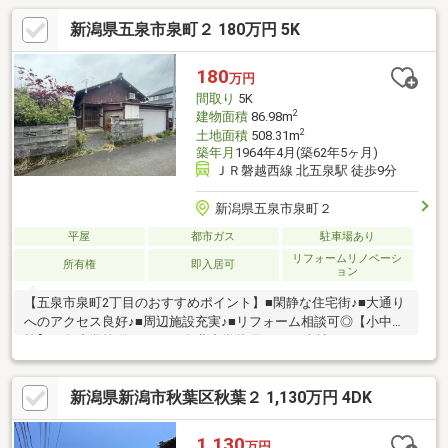
新潟県五泉市泉町２ 180万円 5K
180
万円
間取り
5K
2
建物面積
86.98m
2
土地面積
508.31m
築年月
1964年4月(築62年5ヶ月)
ＪＲ磐越西線 北五泉駅 徒歩9分
新潟県五泉市泉町２
平屋
都市ガス
駐車場あり
リフォームリノベーシ
所有権
即入居可
ョン
【五泉市泉町2丁目のおすすめポイント】■閑静な住宅街♪■大通り
へのアクセス良好♪■周辺施設充実♪■リフォーム相談可◎【小中学
校】五泉小学校 約1000m五泉北中学校 約2000m当社ホームページ
ではSUUMOには載っていない物件資料を確認することができま
す♪住宅に関することなら、「年間取引件数500件以上」の実績が
新潟県新潟市秋葉区秋葉２ 1,130万円 4DK
あるハーバーエステートになんでもご相談ください。
1,130
万円