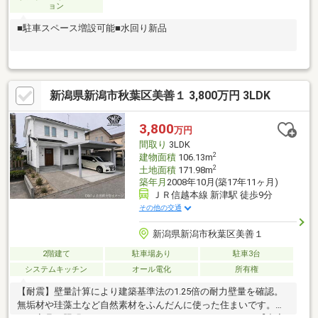
ョン
■駐車スペース増設可能■水回り新品
新潟県新潟市秋葉区美善１ 3,800万円 3LDK
3,800
万円
間取り
3LDK
2
建物面積
106.13m
2
土地面積
171.98m
築年月
2008年10月(築17年11ヶ月)
ＪＲ信越本線 新津駅 徒歩9分
その他の交通
新潟県新潟市秋葉区美善１
2階建て
駐車場あり
駐車3台
システムキッチン
オール電化
所有権
【耐震】壁量計算により建築基準法の1.25倍の耐力壁量を確認。
無垢材や珪藻土など自然素材をふんだんに使った住まいです。さ