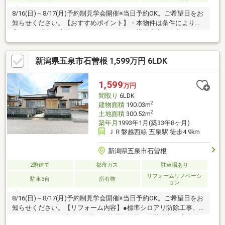
8/16(日)～8/17(月)予約制見学会開催※当日予約OK。ご希望日をお
知らせください。【おすすめポイント】・本物件は条件により住
宅ローン減税が適用されます。・雨漏り、構造上主要な部分の欠
陥や・腐食、給排水管の故障や漏水についてお引渡しより２年間
保証・シロアリ防除工事施工後5年間保証・お客様に合わせたロー
新潟県五泉市石曽根 1,599万円 6LDK
ンの組み方や金融機関をご提案。住宅ローンが初めての方でもお
気軽にご相談ください【周辺施設】・五泉市立村松愛宕小学校
1300ｍ（徒歩17分）・五泉市立村松桜中学校1900ｍ（徒歩24
1,599
万円
分）・セブン-イレブン 五泉石曽根店様1300ｍ（徒歩17分）
間取り
6LDK
2
建物面積
190.03m
2
土地面積
300.52m
築年月
1993年1月(築33年8ヶ月)
ＪＲ磐越西線 五泉駅 徒歩4.9km
新潟県五泉市石曽根
2階建て
都市ガス
駐車場あり
リフォームリノベーシ
駐車3台
所有権
ョン
8/16(日)～8/17(月)予約制見学会開催※当日予約OK。ご希望日をお
知らせください。【リフォーム内容】●標準シロアリ防除工事、
クリーニング、鍵交換●外構・外装屋根塗装、外壁塗装、庭木伐