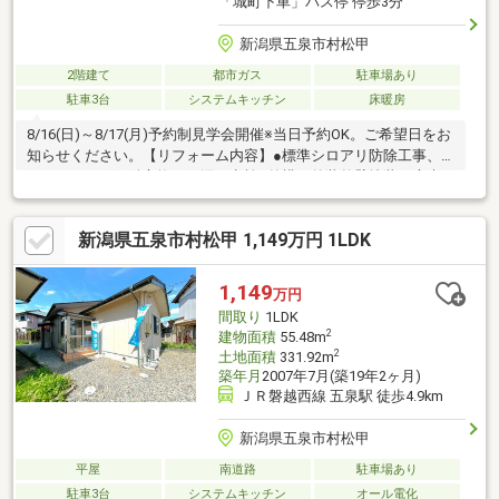
「城町下車」バス停 停歩3分
新潟県五泉市村松甲
2階建て
都市ガス
駐車場あり
駐車3台
システムキッチン
床暖房
8/16(日)～8/17(月)予約制見学会開催※当日予約OK。ご希望日をお
知らせください。【リフォーム内容】●標準シロアリ防除工事、
クリーニング、鍵交換、雨漏り点検●外構・外装外壁塗装、庭木
伐採、砂利敷き●水回りシステムキッチン新品交換●内装畳新品交
換、障子・襖張替え●その他設備給湯器交換【おすすめポイン
新潟県五泉市村松甲 1,149万円 1LDK
ト】・本物件は条件により住宅ローン減税が適用されます。・雨
漏り、構造上主要な部分の欠陥や・腐食、給排水管の故障や漏水
についてお引渡しより２年間保証・シロアリ防除工事施工後5年間
1,149
万円
保証・お客様に合わせたローンの組み方や金融
間取り
1LDK
2
建物面積
55.48m
2
土地面積
331.92m
築年月
2007年7月(築19年2ヶ月)
ＪＲ磐越西線 五泉駅 徒歩4.9km
新潟県五泉市村松甲
平屋
南道路
駐車場あり
駐車3台
システムキッチン
オール電化