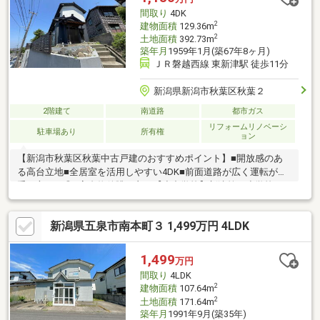
間取り
4DK
2
建物面積
129.36m
2
土地面積
392.73m
築年月
1959年1月(築67年8ヶ月)
ＪＲ磐越西線 東新津駅 徒歩11分
新潟県新潟市秋葉区秋葉２
2階建て
南道路
都市ガス
リフォームリノベーシ
駐車場あり
所有権
ョン
【新潟市秋葉区秋葉中古戸建のおすすめポイント】■開放感のあ
る高台立地■全居室を活用しやすい4DK■前面道路が広く運転が苦
手な方にも◎■高台物件眺め良し【小中学校】新津第一小学校
約1100ｍ新津第一中学校 約1900ｍ当社ホームページでは
SUUMOには載っていない物件資料を確認することができます♪住
新潟県五泉市南本町３ 1,499万円 4LDK
宅に関することなら、「年間取引件数500件以上」の実績がある
ハーバーエステートになんでもご相談ください。
1,499
万円
間取り
4LDK
2
建物面積
107.64m
2
土地面積
171.64m
築年月
1991年9月(築35年)