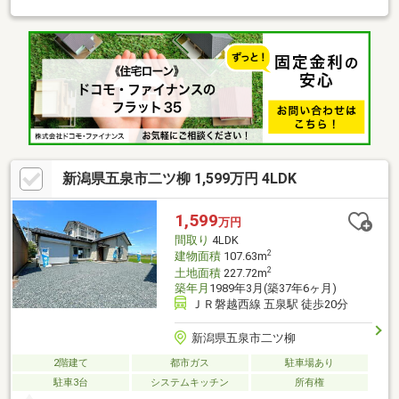
ット５カ所、納戸２カ所、他物入）◆１Fリビングダイニング
床暖房あり
新潟県五泉市二ツ柳 1,599万円 4LDK
1,599
万円
間取り
4LDK
2
建物面積
107.63m
2
土地面積
227.72m
築年月
1989年3月(築37年6ヶ月)
ＪＲ磐越西線 五泉駅 徒歩20分
新潟県五泉市二ツ柳
2階建て
都市ガス
駐車場あり
駐車3台
システムキッチン
所有権