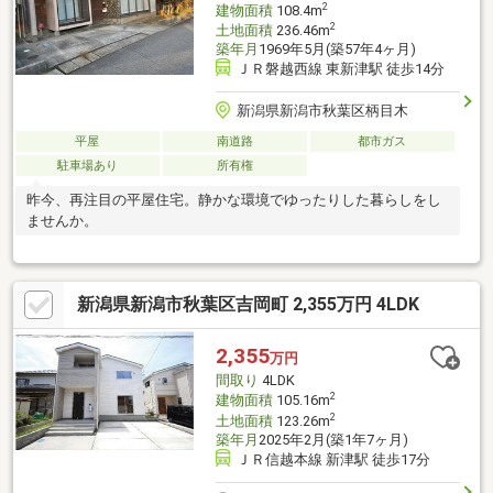
2
建物面積
108.4m
2
土地面積
236.46m
築年月
1969年5月(築57年4ヶ月)
ＪＲ磐越西線 東新津駅 徒歩14分
新潟県新潟市秋葉区柄目木
平屋
南道路
都市ガス
駐車場あり
所有権
昨今、再注目の平屋住宅。静かな環境でゆったりした暮らしをし
ませんか。
新潟県新潟市秋葉区吉岡町 2,355万円 4LDK
2,355
万円
間取り
4LDK
2
建物面積
105.16m
2
土地面積
123.26m
築年月
2025年2月(築1年7ヶ月)
ＪＲ信越本線 新津駅 徒歩17分