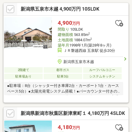
10帖以上でゆったり広々♪◇事務所や店舗兼居宅仕様の造り【交
新潟県五泉市木越 4,900万円 10SLDK
通アクセス】◇新潟交通 金沢町一丁目バス停まで徒歩約4分
【教育環境】◇新津第二小学校まで徒歩約4分◇新津第五中学校
まで徒歩約12分【周辺環境】◇リオンドール新津本町店まで約
4,900
万円
1010ｍ（徒歩約13分）◇ファミリーマート新津本町四丁目店まで
間取り
10SLDK
約4400ｍ（徒歩約6分）
2
建物面積
563.85m
2
土地面積
1884.07m
築年月
1998年1月(築28年8ヶ月)
ＪＲ磐越西線 五泉駅 徒歩20分
新潟県五泉市木越
2階建て
都市ガス
ルーフバルコニー
駐車場あり
駐車3台
システムキッチン
●駐車場：8台（シャッター付き車庫2台・カーポート1台・カース
ペース5台）●太陽光発電システム搭載！●バーカウンター付きの
約24.5帖のパーティールーム☆●1階のリビングダイニングに床暖
房あり♪●セブンイレブン五泉寺沢店徒歩約9分。●スーパーウオロ
ク五泉店徒歩約14分。●活かし方、自由自在。二世帯住宅とし
新潟県新潟市秋葉区新津東町１ 4,180万円 4SLDK
て、オフィスとして。充実した設備とゆったりとした空間、駐車
場8台-教育施設- 五泉南小学校 約1543ｍ（徒歩約4分） 五
泉中学校 約1471ｍ （徒歩約15分）
4,180
万円