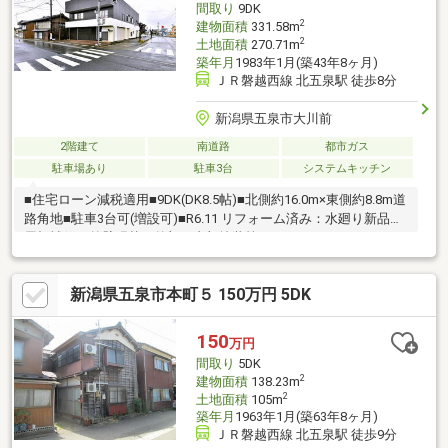
間取り
9DK
2
建物面積
331.58m
2
土地面積
270.71m
築年月
1983年1月(築43年8ヶ月)
ＪＲ磐越西線 北五泉駅 徒歩8分
新潟県五泉市大川前
2階建て
南道路
都市ガス
駐車場あり
駐車3台
システムキッチン
■住宅ローン減税適用■9DK(DK8.5帖)■北側約16.0m×東側約8.8m道
路角地■駐車3台可(増設可)■R6.11 リフォーム済み：水廻り新品、
屋根補修、外壁張替、外部・内部塗装等
新潟県五泉市本町５ 150万円 5DK
150
万円
間取り
5DK
2
建物面積
138.23m
2
土地面積
105m
築年月
1963年1月(築63年8ヶ月)
ＪＲ磐越西線 北五泉駅 徒歩9分