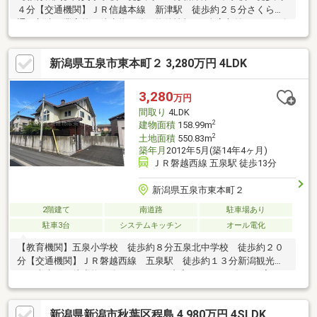
４分【交通機関】ＪＲ信越本線 新津駅 徒歩約２５分さくら交
通 新津工業高校 徒歩約４分－物件情報－■全室収納+シューズ
クローク+パントリー+ＷＩＣ付■広々サンルーム付きでお洗濯に
困りません■カウンターデスク付きの書斎はお子様のスタディス
新潟県五泉市東本町２ 3,280万円 4LDK
ペースやテレワークに◎■２台分のカーポート付きで冬の雪下ろ
しの負担がありません■開発分譲地内のキレイな街並み■前面道路
は６ｍ幅員でお車のすれ違いや駐車もラクラク■車５分圏内にコ
3,280
万円
ンビニ・ドラッグストアがあるので生活利便性良好■国道４６０
間取り
4LDK
号線至近で阿賀野エリアへのアクセス◎
2
建物面積
158.99m
2
土地面積
550.83m
築年月
2012年5月(築14年4ヶ月)
ＪＲ磐越西線 五泉駅 徒歩13分
新潟県五泉市東本町２
2階建て
南道路
駐車場あり
駐車3台
システムキッチン
オール電化
【教育機関】五泉小学校 徒歩約８分五泉北中学校 徒歩約２０
分【交通機関】ＪＲ磐越西線 五泉駅 徒歩約１３分新潟観光バ
ス 東本町 徒歩約１分●リフォーム内容（２０２６年５月完了
予定）・トイレ交換・給湯器交換・壁（張替・交換）・床（張
替・交換）・天井（張替・交換）・外壁【備考】子育て世帯・若
新潟県新潟市秋葉区程島 4,980万円 4SLDK
者夫婦世帯限定価格です。※子育て世代：１５歳以下の子を有す