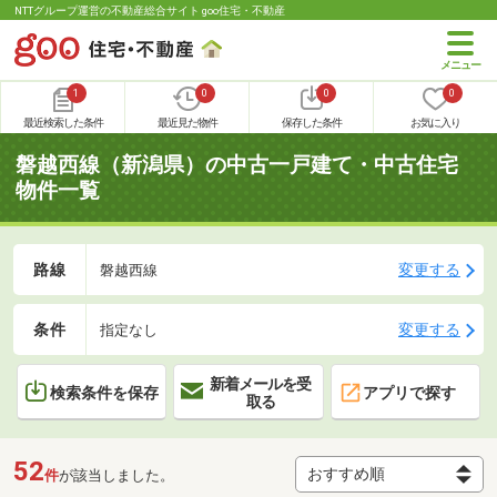
NTTグループ運営の不動産総合サイト goo住宅・不動産
1
0
0
0
最近検索した条件
最近見た物件
保存した条件
お気に入り
磐越西線（新潟県）の中古一戸建て・中古住宅
物件一覧
路線
変更する
磐越西線
条件
変更する
指定なし
新着メールを受
検索条件を保存
アプリで探す
取る
52
件
が該当しました。