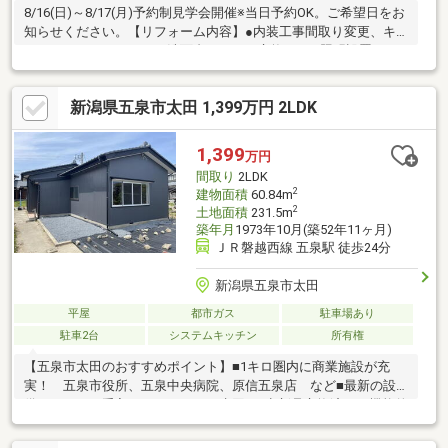
8/16(日)～8/17(月)予約制見学会開催※当日予約OK。ご希望日をお
知らせください。【リフォーム内容】●内装工事間取り変更、キ
ッチン、ユニットバス、洗面台、トイレ交換、LED照明設置クリ
ーニング、漏電点検、設備点検、雨漏り点検、漏水点検【おすす
めポイント】・シロアリ防除工事施工後5年間保証・返済額や融資
新潟県五泉市太田 1,399万円 2LDK
可能額など、お客様のご希望にあわせてご提案。住宅ローンが初
めての方でもお気軽にご相談ください【周辺施設】・五泉南小学
校1700ｍ（徒歩22分）・五泉中学校1400ｍ（徒歩18分）
1,399
万円
間取り
2LDK
2
建物面積
60.84m
2
土地面積
231.5m
築年月
1973年10月(築52年11ヶ月)
ＪＲ磐越西線 五泉駅 徒歩24分
新潟県五泉市太田
平屋
都市ガス
駐車場あり
駐車2台
システムキッチン
所有権
【五泉市太田のおすすめポイント】■1キロ圏内に商業施設が充
実！ 五泉市役所、五泉中央病院、原信五泉店 など■最新の設
備で日々のお手入れもラクラク！水回り4点新品交換済みで機能的
♪■耐震補強工事を実施！見えない部分も安心♪【リフォーム内
容】耐震補強工事、間取り変更、キッチン、ユニットバス、洗面