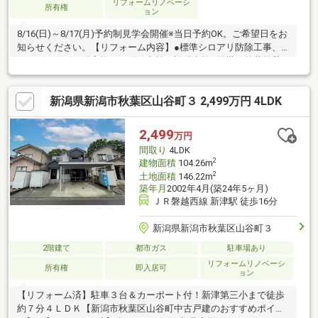
リフォームリノベーシ
所有権
ョン
8/16(日)～8/17(月)予約制見学会開催※当日予約OK。ご希望日をお
知らせください。【リフォーム内容】●標準シロアリ防除工事、
クリーニング、鍵交換、雨漏り点検、設備点検●外構・外装外壁
塗装、植栽剪定、車庫解体●水回りシステムキッチン交換、ユニ
ットバス交換、トイレ交換、洗面化粧台交換●内装床材上張り、
新潟県新潟市秋葉区山谷町３ 2,499万円 4LDK
クロス張替え、畳表替え、障子・襖張替え●その他設備給湯器交
換、インターホン設置、火災警報器設置、照明器具交換【おすす
めポイント】・本物件は条件により住宅ローン減税が適用されま
2,499
万円
す。
間取り
4LDK
2
建物面積
104.26m
2
土地面積
146.22m
築年月
2002年4月(築24年5ヶ月)
ＪＲ磐越西線 新津駅 徒歩16分
新潟県新潟市秋葉区山谷町３
2階建て
都市ガス
駐車場あり
リフォームリノベーシ
所有権
即入居可
ョン
【リフォーム済】駐車３台＆カーポート付！新津第三小まで徒歩
約７分４ＬＤＫ【新潟市秋葉区山谷町中古戸建のおすすめポイン