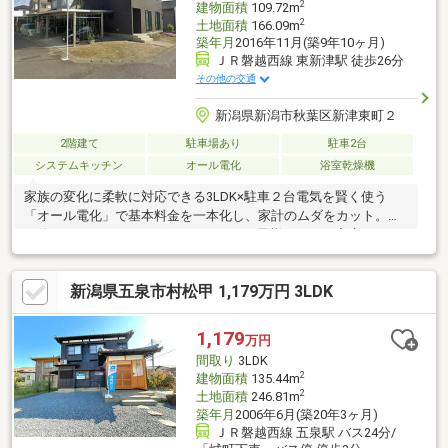
2
建物面積
109.72m
2
土地面積
166.09m
築年月
2016年11月(築9年10ヶ月)
ＪＲ磐越西線 東新津駅 徒歩26分
その他の交通
新潟県新潟市秋葉区新津東町２
2階建て
駐車場あり
駐車2台
システムキッチン
オール電化
浴室乾燥機
家族の変化に柔軟に対応できる3LDK×駐車２台電気を賢く使う
「オール電化」で基本料金を一本化し、家計のムダをカット。火
を使わないIHクッキングヒーターは、お子様のいるご家庭やシニ
ア世代にも安心をお届けします。
新潟県五泉市村松甲 1,179万円 3LDK
1,179
万円
間取り
3LDK
2
建物面積
135.44m
2
土地面積
246.81m
築年月
2006年6月(築20年3ヶ月)
ＪＲ磐越西線 五泉駅 バス24分/