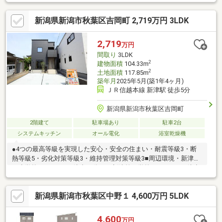
採●水回りシステムキッチン交換、ユニットバス交換、トイレ交
換、洗面化粧台交換●内装床材上張り、シューズボックス交換、
新潟県新潟市秋葉区吉岡町 2,719万円 3LDK
クロス張替え、畳表替え、障子・襖張替え●その他設備給湯器交
換、インターホン設置、火災警報器設置、照明器具交換【おすす
めポイント】・本物件は条件により住宅ローン減税が適用されま
2,719
万円
す。
間取り
3LDK
2
建物面積
104.33m
2
土地面積
117.85m
築年月
2025年5月(築1年4ヶ月)
ＪＲ信越本線 新津駅 徒歩5分
新潟県新潟市秋葉区吉岡町
2階建て
駐車場あり
駐車2台
システムキッチン
オール電化
浴室乾燥機
●4つの最高等級を実現した安心・安全の住まい・耐震等級3・断
熱等級5・劣化対策等級3・維持管理対策等級3■周辺環境・新津第
一小学校まで950m（徒歩12分）・新津第一学校まで800ｍ（徒歩
10分）・JR信越本線『新津駅』まで1200m（徒歩15分）◆見どこ
ろポイント・オール電化で日々の光熱費も節約！・照明器具、外
新潟県新潟市秋葉区中野１ 4,600万円 5LDK
構工事、食洗器、カーテンレール、宅配BOX、エアコン2台等揃っ
ています・独自の全館空調システムで年中快適！・省令準耐火構
造で火災保険もお安くなります
4,600
万円