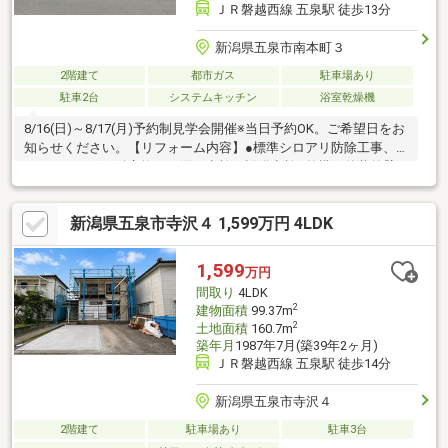
ＪＲ磐越西線 五泉駅 徒歩13分
新潟県五泉市南本町３
2階建て
都市ガス
駐車場あり
駐車2台
システムキッチン
浴室乾燥機
8/16(日)～8/17(月)予約制見学会開催※当日予約OK。ご希望日をお
知らせください。【リフォーム内容】●標準シロアリ防除工事、
クリーニング、鍵交換、雨漏り点検、設備点検●外構・外装外壁
塗装、植栽剪定●水回りシステムキッチン交換、ユニットバス交
換、トイレ交換、洗面化粧台交換●内装床材上張り、クロス張替
新潟県五泉市寺沢４ 1,599万円 4LDK
え、畳表替え、障子・襖張替え●その他設備給湯器交換、インタ
ーホン設置、火災警報器設置、照明器具交換【おすすめポイン
ト】・本物件は条件により住宅ローン減税が適用されます。
1,599
万円
間取り
4LDK
2
建物面積
99.37m
2
土地面積
160.7m
築年月
1987年7月(築39年2ヶ月)
ＪＲ磐越西線 五泉駅 徒歩14分
新潟県五泉市寺沢４
2階建て
駐車場あり
駐車3台