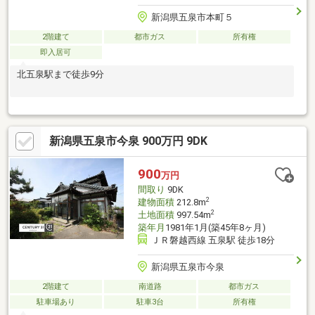
新潟県五泉市本町５
2階建て
都市ガス
所有権
即入居可
北五泉駅まで徒歩9分
新潟県五泉市今泉 900万円 9DK
900
万円
間取り
9DK
2
建物面積
212.8m
2
土地面積
997.54m
築年月
1981年1月(築45年8ヶ月)
ＪＲ磐越西線 五泉駅 徒歩18分
新潟県五泉市今泉
2階建て
南道路
都市ガス
駐車場あり
駐車3台
所有権