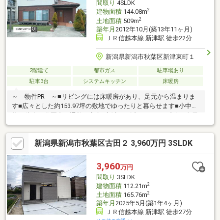
間取り
4SLDK
2
建物面積
144.08m
2
土地面積
509m
築年月
2012年10月(築13年11ヶ月)
ＪＲ信越本線 新津駅 徒歩22分
新潟県新潟市秋葉区新津東町１
2階建て
都市ガス
駐車場あり
駐車3台
システムキッチン
床暖房
～ 物件PR ～■リビングには床暖房があり、足元から温まりま
す■広々とした約153.97坪の敷地でゆったりと暮らせます■小中学
校が徒歩11分圏内と通学が安心■新津IC至近でアクセス良好■全居
室6帖以上のゆとりある間取り■納戸やウォークインクローゼッ
ト、パントリーがあり収納が充実しています■2階の書斎はお子様
新潟県新潟市秋葉区古田２ 3,960万円 3SLDK
の勉強スペースとしてもおすすめ■リビング階段になっており、
ご家族の様子が見えやすい～ 周辺環境 ～■リオン ドール 新
津本町店・・車約5分■阿賀小学校・・徒歩約11分■新津第五中学
3,960
万円
校・・徒歩約7分※リフォームのご相談も受け賜わります、お気軽
間取り
3SLDK
にお問い合わせください
2
建物面積
112.21m
2
土地面積
165.76m
築年月
2025年5月(築1年4ヶ月)
ＪＲ信越本線 新津駅 徒歩27分