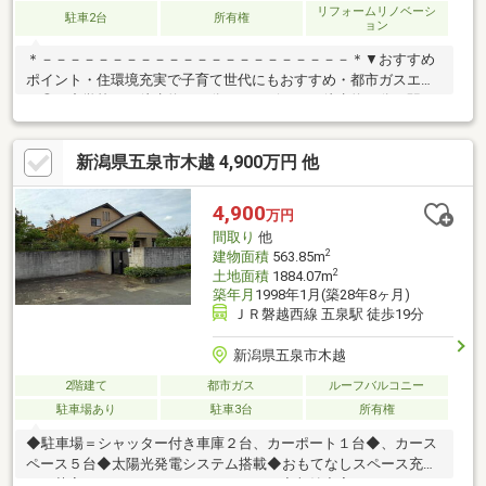
リフォームリノベーシ
駐車2台
所有権
ョン
＊－－－－－－－－－－－－－－－－－－－－－－＊▼おすすめ
ポイント・住環境充実で子育て世代にもおすすめ・都市ガスエリ
ア◎・中学校まで徒歩約１３分・コンビニまで徒歩約８分、駅ま
で徒歩約１８分！▼周辺環境・新潟市立新津第二小学校まで徒歩7
分（約５５０ｍ）・新潟市立新津第五中学校まで徒歩13分（約１
新潟県五泉市木越 4,900万円 他
０００ｍ）・セブンイレブン新津東町まで徒歩9分（約６５０
ｍ）・リオンドール新津本町店まで徒歩18分（約１４００ｍ）＊
－－－－－－－－－－－－－－－－－－－－－＊▼本日ご見学可
4,900
万円
能「今から見たい！」「お一人でも安心」お気軽にお問い合わせ♪
間取り
他
住宅ローンのご相談も随時お任せください！
2
建物面積
563.85m
2
土地面積
1884.07m
築年月
1998年1月(築28年8ヶ月)
ＪＲ磐越西線 五泉駅 徒歩19分
新潟県五泉市木越
2階建て
都市ガス
ルーフバルコニー
駐車場あり
駐車3台
所有権
◆駐車場＝シャッター付き車庫２台、カーポート１台◆、カース
ペース５台◆太陽光発電システム搭載◆おもてなしスペース充実
（お茶室、パーティールーム、はなれ）◆収納充実（Wクローゼ