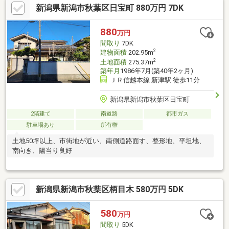
新潟県新潟市秋葉区日宝町 880万円 7DK
880
万円
間取り
7DK
2
建物面積
202.95m
2
土地面積
275.37m
築年月
1986年7月(築40年2ヶ月)
ＪＲ信越本線 新津駅 徒歩11分
新潟県新潟市秋葉区日宝町
2階建て
南道路
都市ガス
駐車場あり
所有権
土地50坪以上、市街地が近い、南側道路面す、整形地、平坦地、
南向き、陽当り良好
新潟県新潟市秋葉区柄目木 580万円 5DK
580
万円
間取り
5DK