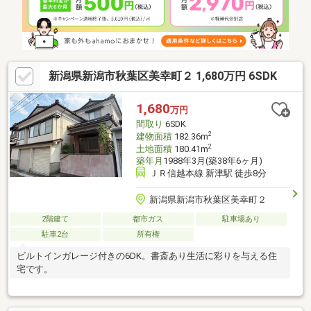
ガス、周辺交通量少なめ、道路持ち分はありませんが所有者より
通行承諾及び掘削許可はいただいております。確定測量済。固定
資産税・都市計画税額約45100円/令和6年度。
新潟県新潟市秋葉区美幸町２ 1,680万円 6SDK
1,680
万円
間取り
6SDK
2
建物面積
182.36m
2
土地面積
180.41m
築年月
1988年3月(築38年6ヶ月)
ＪＲ信越本線 新津駅 徒歩8分
新潟県新潟市秋葉区美幸町２
2階建て
都市ガス
駐車場あり
駐車2台
所有権
ビルトインガレージ付きの6DK。書斎あり生活に彩りを与える住
宅です。