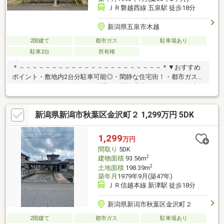
ＪＲ磐越西線 五泉駅 徒歩18分
新潟県五泉市木越
2階建て
都市ガス
駐車場あり
駐車2台
所有権
＊－－－－－－－－－－－－－－－－－－－－－－＊▼おすすめ
ポイント・敷地内2台分駐車可能◎・閑静な住宅街！・都市ガスエ
リア！・5LDK＋S（納戸）の間取♪▼周辺環境・ウオロク五泉店
まで徒歩12分（約900ｍ）・クスリのアオキ 五泉今泉店まで徒歩
10分（約800ｍ）＊－－－－－－－－－－－－－－－－－－－－
新潟県新潟市秋葉区金沢町２ 1,299万円 5DK
－＊＼おウチ探しはケイアイエポックメイキング（株）にお任せ
ください！／☆幅広いご紹介♪気になる物件を一括でご紹介させ
ていただきます！☆住宅ローン相談無料対応！秘密厳守にて親身
1,299
万円
にご対応します！☆土日平日夜でもご対応可能です！
間取り
5DK
2
建物面積
93.56m
2
土地面積
198.39m
築年月
1979年9月(築47年)
ＪＲ信越本線 新津駅 徒歩18分
新潟県新潟市秋葉区金沢町２
2階建て
都市ガス
駐車場あり