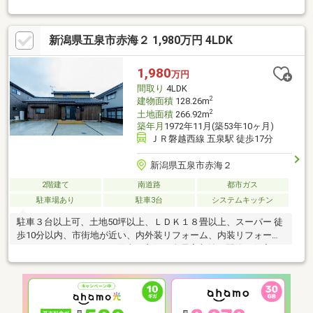
らに家具・照明・カーテンまでトータルコーディネート。【充実
の安心保証】雨漏り・構造・給排水管（3年保証）シロアリ処理
（5年保証）設備機器（3年保証）本物件は「にいがた安心こむす
新潟県五泉市赤海２ 1,980万円 4LDK
び住宅」の制度を利用し、子育て世帯、若者夫婦世帯の方が子育
てしやすい住宅をお得に購入できるリノベーション住宅となって
おります。販売は子育て世帯（売買契約時に、15歳以下の子を有
1,980
万円
する世帯）、若者夫婦世帯（売買契約時に、夫婦のいずれかが39
間取り
4LDK
歳以下の世帯）に限定しております。
2
建物面積
128.26m
2
土地面積
266.92m
築年月
1972年11月(築53年10ヶ月)
ＪＲ磐越西線 五泉駅 徒歩17分
新潟県五泉市赤海２
2階建て
南道路
都市ガス
駐車場あり
駐車3台
システムキッチン
駐車３台以上可、土地50坪以上、ＬＤＫ１８畳以上、スーパー 徒
歩10分以内、市街地が近い、内外装リフォーム、内装リフォー
ム、システムキッチン、陽当り良好、全居室収納、閑静な住宅
地、ＬＤＫ１５畳以上、和室、シャワー付洗面化粧台、対面式キ
ッチン、３面採光、バリアフリー、浴室１坪以上、外装リフォー
ム、２階建、フローリング張替、温水洗浄便座、浴室に窓、ＴＶ
モニタ付インターホン、リノベーション、全居室６畳以上、都市