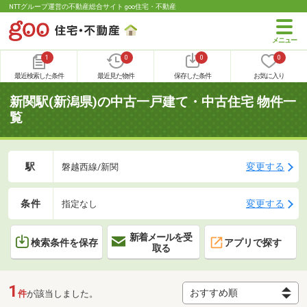
NTTグループ運営の不動産総合サイト goo住宅・不動産
1
0
0
0
最近検索した条件
最近見た物件
保存した条件
お気に入り
新関駅(新潟県)の中古一戸建て・中古住宅 物件一
覧
駅
変更する
磐越西線/新関
条件
変更する
指定なし
新着メールを受
検索条件を保存
アプリで探す
取る
1
件
が該当しました。