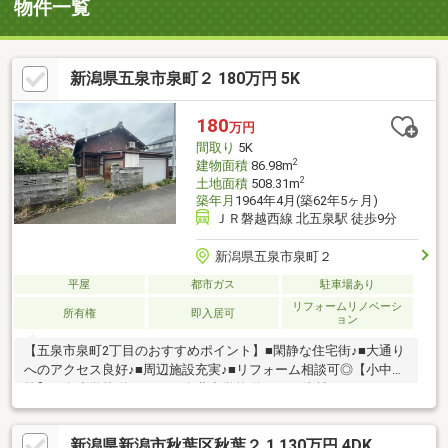
物件一覧
新潟県五泉市泉町２ 180万円 5K
180
万円
間取り
5K
2
建物面積
86.98m
2
土地面積
508.31m
築年月
1964年4月(築62年5ヶ月)
ＪＲ磐越西線 北五泉駅 徒歩9分
新潟県五泉市泉町２
平屋
都市ガス
駐車場あり
リフォームリノベーシ
所有権
即入居可
ョン
【五泉市泉町2丁目のおすすめポイント】■閑静な住宅街♪■大通り
へのアクセス良好♪■周辺施設充実♪■リフォーム相談可◎【小中学
校】五泉小学校 約1000m五泉北中学校 約2000m当社ホームページ
ではSUUMOには載っていない物件資料を確認することができま
す♪住宅に関することなら、「年間取引件数500件以上」の実績が
新潟県新潟市秋葉区秋葉２ 1,130万円 4DK
あるハーバーエステートになんでもご相談ください。