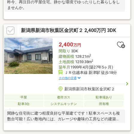
昨今、再注目の平屋住宅。静かな環境でゆったりした暮らしをし
ませんか。
新潟県新潟市秋葉区金沢町２ 2,400万円 3DK
2,400
万円
間取り
3DK
2
建物面積
128.21m
2
土地面積
1259.38m
築年月
1999年4月(築27年5ヶ月)
ＪＲ信越本線 新津駅 徒歩18分
その他の交通
新潟県新潟市秋葉区金沢町２
平屋
都市ガス
駐車場あり
駐車3台
システムキッチン
所有権
閑静な住宅街に建つ程度良好な平屋建てです！駐車スペースも複
数台可能！広い敷地内には、ガレージや趣味の工房などの建築な
ども余裕。様々な用途でお使いになれます。◇広々敷地面積380
坪！◇株式会社イシカワ施工◇純和風仕様の平屋建て◇居室全て