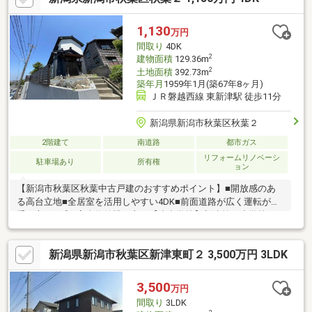
1,130
万円
間取り
4DK
2
建物面積
129.36m
2
土地面積
392.73m
築年月
1959年1月(築67年8ヶ月)
ＪＲ磐越西線 東新津駅 徒歩11分
新潟県新潟市秋葉区秋葉２
2階建て
南道路
都市ガス
リフォームリノベーシ
駐車場あり
所有権
ョン
【新潟市秋葉区秋葉中古戸建のおすすめポイント】■開放感のあ
る高台立地■全居室を活用しやすい4DK■前面道路が広く運転が苦
手な方にも◎■高台物件眺め良し【小中学校】新津第一小学校
約1100ｍ新津第一中学校 約1900ｍ当社ホームページでは
SUUMOには載っていない物件資料を確認することができます♪住
新潟県新潟市秋葉区新津東町２ 3,500万円 3LDK
宅に関することなら、「年間取引件数500件以上」の実績がある
ハーバーエステートになんでもご相談ください。
3,500
万円
間取り
3LDK