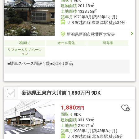
間取り
9DK
2
建物面積
201.18m
2
土地面積
1328.35m
築年月
1973年8月(築53年1ヶ月)
ＪＲ磐越西線 東新津駅 徒歩34分
新潟県新潟市秋葉区大安寺
2階建て
オール電化
所有権
リフォームリノベーシ
ョン
■駐車スペース増設可能■水回り新品
新潟県五泉市大川前 1,880万円 9DK
1,880
万円
間取り
9DK
2
建物面積
331.58m
2
土地面積
270.71m
築年月
1983年1月(築43年8ヶ月)
ＪＲ磐越西線 北五泉駅 徒歩8分