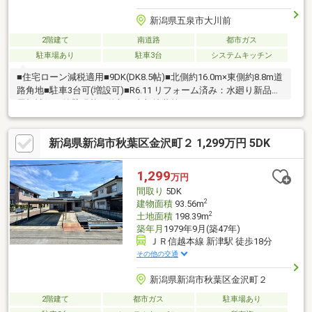
新潟県五泉市大川前
2階建て
南道路
都市ガス
駐車場あり
駐車3台
システムキッチン
■住宅ローン減税適用■9DK(DK8.5帖)■北側約16.0m×東側約8.8m道
路角地■駐車3台可(増設可)■R6.11 リフォーム済み：水廻り新品、
屋根補修、外壁張替、外部・内部塗装等
新潟県新潟市秋葉区金沢町２ 1,299万円 5DK
1,299
万円
間取り
5DK
2
建物面積
93.56m
2
土地面積
198.39m
築年月
1979年9月(築47年)
ＪＲ信越本線 新津駅 徒歩18分
その他の交通
新潟県新潟市秋葉区金沢町２
2階建て
都市ガス
駐車場あり