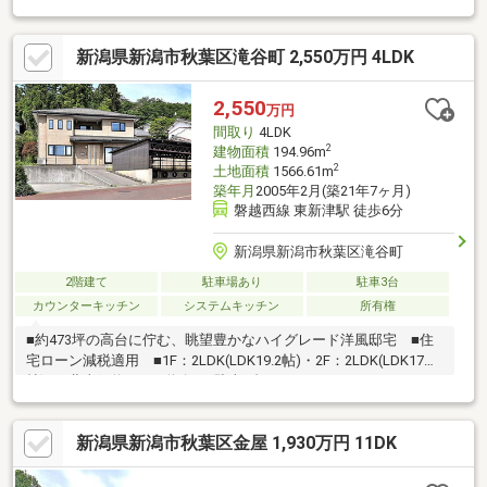
外装塗装など実施予定。ワンフロアで生活が完結するため、小さ
なお子様のいるご家庭や将来を見据えた住み替えにもおすすめで
新潟県新潟市秋葉区滝谷町 2,550万円 4LDK
す。土地の広さを活かし、家庭菜園やドッグランなど多用途に活
用可能。月々3万円台から検討できる点も魅力です。【通学】 新
津第一小学校 約1200ｍ 徒歩15分 新津第一中学
2,550
万円
校 約1400ｍ 徒歩18分
間取り
4LDK
2
建物面積
194.96m
2
土地面積
1566.61m
築年月
2005年2月(築21年7ヶ月)
磐越西線 東新津駅 徒歩6分
新潟県新潟市秋葉区滝谷町
2階建て
駐車場あり
駐車3台
カウンターキッチン
システムキッチン
所有権
■約473坪の高台に佇む、眺望豊かなハイグレード洋風邸宅 ■住
宅ローン減税適用 ■1F：2LDK(LDK19.2帖)・2F：2LDK(LDK17
帖) ■北東側約11.1m道路 ■駐車6台可
新潟県新潟市秋葉区金屋 1,930万円 11DK