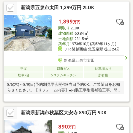
10帖以上でゆったり広々♪◇事務所や店舗兼居宅仕様の造り【交
新潟県五泉市太田 1,399万円 2LDK
通アクセス】◇新潟交通 金沢町一丁目バス停まで徒歩約4分
【教育環境】◇新津第二小学校まで徒歩約4分◇新津第五中学校
まで徒歩約12分【周辺環境】◇リオンドール新津本町店まで約
1,399
万円
1010ｍ（徒歩約13分）◇ファミリーマート新津本町四丁目店まで
間取り
2LDK
約4400ｍ（徒歩約6分）
2
建物面積
60.84m
2
土地面積
231.5m
築年月
1973年10月(築52年11ヶ月)
ＪＲ磐越西線 北五泉駅 徒歩24分
新潟県五泉市太田
平屋
都市ガス
駐車場あり
駐車2台
システムキッチン
所有権
8/6(木)～8/9(日)予約制見学会開催※当日予約OK。ご希望日をお知
らせください。【リフォーム内容】●内装工事耐震補強工事、間
取り変更、キッチン、ユニットバス、洗面台、トイレ交換、LED
照明設置クリーニング、漏電点検、設備点検、雨漏り点検、漏水
点検●外構工事外壁塗装、駐車場拡張【おすすめポイント】・シ
新潟県新潟市秋葉区大安寺 890万円 9DK
ロアリ防除工事施工後5年間保証・返済額や融資可能額など、お客
様のご希望にあわせてご提案。住宅ローンが初めての方でもお気
軽にご相談ください【周辺施設】・五泉東小学校1200ｍ（徒歩15
890
万円
分）・五泉中学校2200ｍ（徒歩28分）