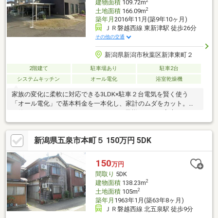
2
建物面積
109.72m
2
土地面積
166.09m
築年月
2016年11月(築9年10ヶ月)
ＪＲ磐越西線 東新津駅 徒歩26分
その他の交通
新潟県新潟市秋葉区新津東町２
2階建て
駐車場あり
駐車2台
システムキッチン
オール電化
浴室乾燥機
家族の変化に柔軟に対応できる3LDK×駐車２台電気を賢く使う
「オール電化」で基本料金を一本化し、家計のムダをカット。火
を使わないIHクッキングヒーターは、お子様のいるご家庭やシニ
ア世代にも安心をお届けします。
新潟県五泉市本町５ 150万円 5DK
150
万円
間取り
5DK
2
建物面積
138.23m
2
土地面積
105m
築年月
1963年1月(築63年8ヶ月)
ＪＲ磐越西線 北五泉駅 徒歩9分