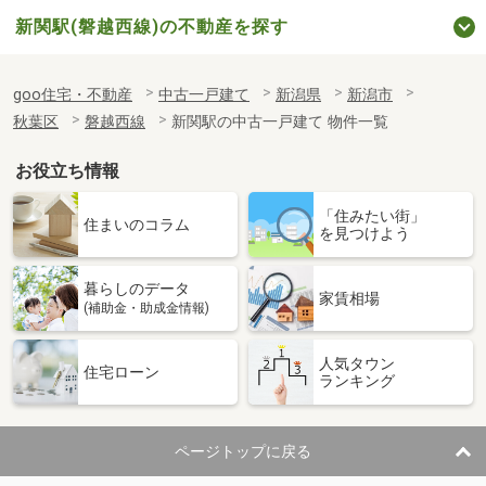
新関駅(磐越西線)の不動産を探す
goo住宅・不動産
中古一戸建て
新潟県
新潟市
秋葉区
磐越西線
新関駅の中古一戸建て 物件一覧
お役立ち情報
「住みたい街」
住まいのコラム
を見つけよう
暮らしのデータ
家賃相場
(補助金・助成金情報)
人気タウン
住宅ローン
ランキング
ページトップに戻る