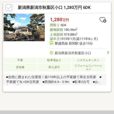
新潟県新潟市秋葉区小口 1,280万円 6DK
1,280
万円
間取り
6DK
2
建物面積
180.56m
2
土地面積
974.88m
築年月
1915年1月(築111年8ヶ月)
磐越西線 新関駅 徒歩15分
新潟県新潟市秋葉区小口
平屋
駐車場あり
システムキッチン
リフォームリノベーシ
所有権
即入居可
ョン
■自然に囲まれた住環境！築110年以上の平家建て再生古民家 ■
平家建て5L+DK古民家 ■西側約4.4～5.9m ■駐車2台可 ■お
庭・物置有り ■R7.3 リフォーム済み