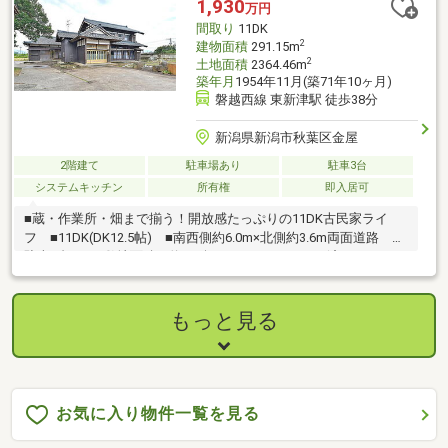
1,930
万円
間取り
11DK
2
建物面積
291.15m
2
土地面積
2364.46m
築年月
1954年11月(築71年10ヶ月)
磐越西線 東新津駅 徒歩38分
新潟県新潟市秋葉区金屋
2階建て
駐車場あり
駐車3台
システムキッチン
所有権
即入居可
■蔵・作業所・畑まで揃う！開放感たっぷりの11DK古民家ライ
フ ■11DK(DK12.5帖) ■南西側約6.0m×北側約3.6m両面道路 ■
駐車7台可 ■敷地面積：約715坪 ■R7.9リフォーム済み
もっと見る
お気に入り物件一覧を見る