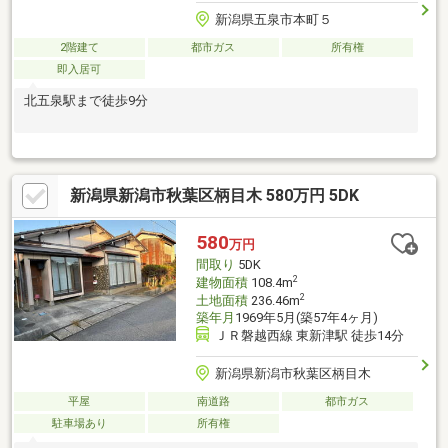
新潟県五泉市本町５
2階建て
都市ガス
所有権
即入居可
北五泉駅まで徒歩9分
新潟県新潟市秋葉区柄目木 580万円 5DK
580
万円
間取り
5DK
2
建物面積
108.4m
2
土地面積
236.46m
築年月
1969年5月(築57年4ヶ月)
ＪＲ磐越西線 東新津駅 徒歩14分
新潟県新潟市秋葉区柄目木
平屋
南道路
都市ガス
駐車場あり
所有権