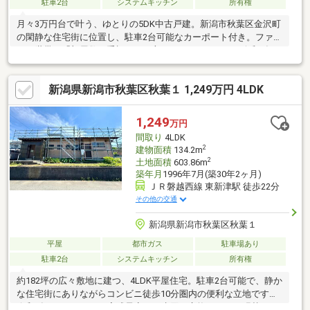
駐車2台
システムキッチン
所有権
月々3万円台で叶う、ゆとりの5DK中古戸建。新潟市秋葉区金沢町
の閑静な住宅街に位置し、駐車2台可能なカーポート付き。ファミ
リー世帯や「部屋数を重視したい方」におすすめです。令和8年6
月リフォーム完了予定で、クロス貼替・水回り一部交換・外壁塗
装など実施予定。購入後の初期負担を抑えやすい点も魅力です。
新潟県新潟市秋葉区秋葉１ 1,249万円 4LDK
「広さ」「価格」「駐車場」をバランス良く求める方は、ぜひ一
度ご覧ください。【通学】 新津第二小学校 約550ｍ 徒歩7
分 新津第五中学校 約1000ｍ 徒歩13分
1,249
万円
間取り
4LDK
2
建物面積
134.2m
2
土地面積
603.86m
築年月
1996年7月(築30年2ヶ月)
ＪＲ磐越西線 東新津駅 徒歩22分
その他の交通
新潟県新潟市秋葉区秋葉１
平屋
都市ガス
駐車場あり
駐車2台
システムキッチン
所有権
約182坪の広々敷地に建つ、4LDK平屋住宅。駐車2台可能で、静か
な住宅街にありながらコンビニ徒歩10分圏内の便利な立地です。
令和8年7月リフォーム完成予定で、水回り交換・クロス張替え・