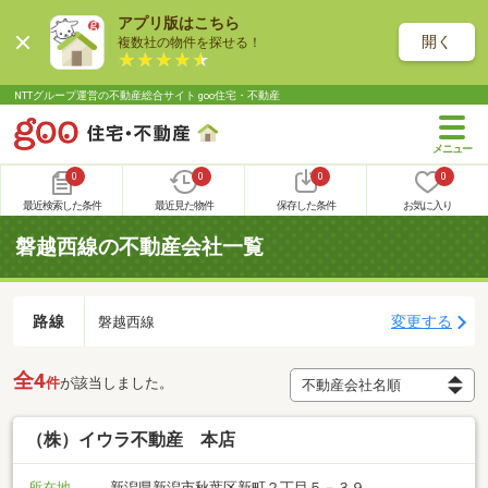
アプリ版はこちら
開く
複数社の物件を探せる！
NTTグループ運営の不動産総合サイト goo住宅・不動産
0
0
0
0
最近検索した条件
最近見た物件
保存した条件
お気に入り
磐越西線の不動産会社一覧
路線
変更する
磐越西線
全4
件
が該当しました。
（株）イウラ不動産 本店
所在地
新潟県新潟市秋葉区新町２丁目５－３９