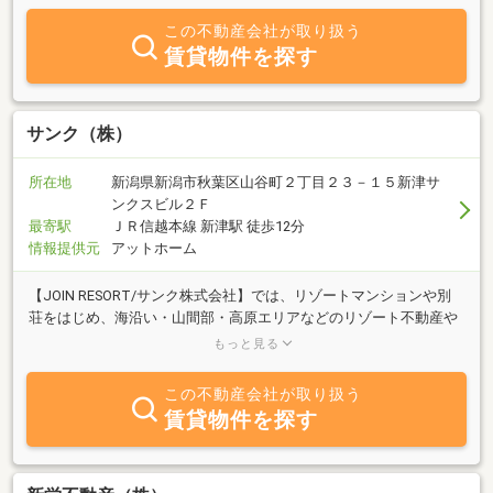
この不動産会社が取り扱う
賃貸物件を探す
サンク（株）
所在地
新潟県新潟市秋葉区山谷町２丁目２３－１５新津サ
ンクスビル２Ｆ
最寄駅
ＪＲ信越本線 新津駅 徒歩12分
情報提供元
アットホーム
【JOIN RESORT/サンク株式会社】では、リゾートマンションや別
荘をはじめ、海沿い・山間部・高原エリアなどのリゾート不動産や
田舎物件の売買仲介および買取を積極的に行っております。特にリ
もっと見る
ゾート不動産の買取については全国対応しており、エリアを問わず
ご相談いただけます。お客様一人ひとりのご事情やご希望に寄り添
この不動産会社が取り扱う
う“ユーザーファースト”の姿勢を大切に、安心してお取引いただけ
賃貸物件を探す
るよう丁寧にサポートしておりますので、不動産の売却や購入、活
用方法などでお悩みの際は、どうぞお気軽にお問い合わせくださ
い。