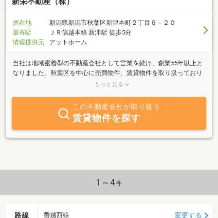
新栄不動産（株）
所在地
新潟県新潟市秋葉区新津本町２丁目６－２０
最寄駅
ＪＲ信越本線 新津駅 徒歩5分
情報提供元
アットホーム
当社は地域密着型の不動産会社として営業を続け、創業55年以上と
なりました。秋葉区を中心に売買物件、賃貸物件を取り扱っており
ます。建築、リフォームや賃貸物件の管理も行っております。売
もっと見る
却、購入のご相談、賃貸物件、建築、リフォームに関するお問い合
わせ等がございましたらお気軽にお問合せ下さい！！
この不動産会社が取り扱う
賃貸物件を探す
1～4
件
路線
変更する
磐越西線