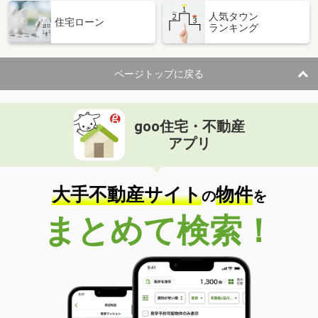
人気タウン
住宅ローン
ランキング
ページトップに戻る
goo住宅・不動産
アプリ
大手不動産サイト
物件
の
を
まとめて検索！