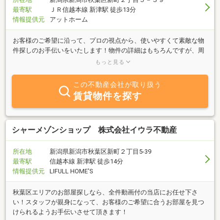
最寄駅
ＪＲ信越本線 新津駅 徒歩13分
情報提供元
アットホーム
お客様のご希望に沿って、プロの視点から、使いやすくて素敵な物
件探しのお手伝いをいたします！物件の詳細はもちろんですが、周
辺環境や住んでからも役立つ情報や秋葉区の良い所を色々お伝えし
もっと見る
たいです！素敵な物件との出会いはタイミングとか偶然とか「人」
との出会いに近いと思います。「この物件は♪」とピンと来たら、
この不動産会社が取り扱う
是非実際に内見してみてください！見ないとわからない発見がきっ
賃貸物件を探す
とありますよ♪
シャーメゾンショップ 株式会社イウラ不動産
所在地
新潟県新潟市秋葉区新町２丁目5-39
最寄駅
信越本線 新津駅 徒歩14分
情報提供元
LIFULL HOME'S
秋葉区エリアのお部屋探しなら、全件動画付の当店にお任せ下さ
い！スタッフが親身になって、お客様のご希望に合うお部屋を見つ
けられるようお手伝いさせて頂きます！