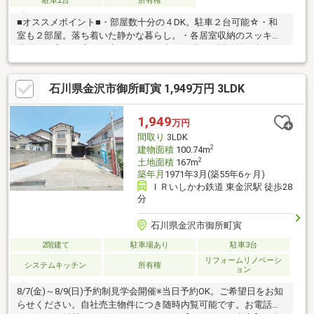
駐車2台
所有権
■オススメポイント■・部屋数十分の４DK。駐車２台可能☆・和
室も２部屋。落ち着いた静かな暮らし。・各居室収納のスッキリ
片付くお家。・広いお庭スペース。南側で明るく開放的な空
間。・お洗濯やお子様の遊び場、趣味のスペースにも◎・土砂災
害警戒区域（イエローゾーン）■アクセス■・8号線や山側環状道
石川県金沢市御所町寅 1,949万円 3LDK
路へのアクセス◎・北鉄バス 神谷内バス停まで徒歩約６分。・ス
ーパー、コンビニ、ドラッグストア徒歩圏内。・飲食店も多く、
なんでも揃う便利なエリア♪・総合病院やクリニック、整形外科も
1,949
万円
近く安心の立地。・小中学校、こども園も近く子育て世帯にも◎
間取り
3LDK
2
建物面積
100.74m
2
土地面積
167m
築年月
1971年3月(築55年6ヶ月)
ＩＲいしかわ鉄道 東金沢駅 徒歩28
分
石川県金沢市御所町寅
2階建て
駐車場あり
駐車3台
リフォームリノベーシ
システムキッチン
所有権
ョン
8/7(金)～8/9(日)予約制見学会開催※当日予約OK。ご希望日をお知
らせください。自社売主物件につき随時内覧可能です。お電話か