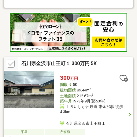
メールでご希望日をお知らせください。【リフォーム内容】●耐
震補強工事●標準シロアリ防除工事、クリーニング、雨漏り点
検、設備点検●外構・外装駐車場拡張、外壁塗装、庭木伐採●水回
りシステムキッチン交換、ユニットバス交換、トイレ交換、洗面
化粧台交換●内装間取変更、玄関扉交換、室内ドア（一部）交
換、床材上張り、シューズボックス交換、クロス張替え●その他
設備給湯器交換、インターホン設置、火災警報器設置、照明器具
交換【おすすめポイント
石川県金沢市山王町１ 300万円 5K
300
万円
間取り
5K
2
建物面積
89.44m
2
土地面積
212.67m
築年月
1973年9月(築53年)
ＩＲいしかわ鉄道 東金沢駅 徒歩
4.3km
石川県金沢市山王町１
平屋
所有権