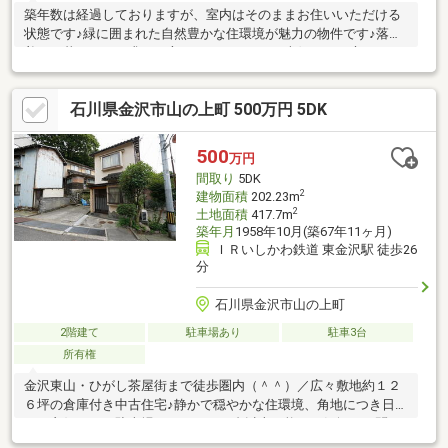
築年数は経過しておりますが、室内はそのままお住いいただける
状態です♪緑に囲まれた自然豊かな住環境が魅力の物件です♪落ち
着いた暮らしをお求めの方におすすめです。南側にはお庭があり
陽当たり良好です。広縁でゆっくりとくつろぎながら、お庭では
お好きな植物を育てるなど、自然を感じる暮らしを楽しんでみて
石川県金沢市山の上町 500万円 5DK
はいかがでしょうか♪売主契約不適合責任免責未登記家屋あり離隔
指導有り告知事項有り
500
万円
間取り
5DK
2
建物面積
202.23m
2
土地面積
417.7m
築年月
1958年10月(築67年11ヶ月)
ＩＲいしかわ鉄道 東金沢駅 徒歩26
分
石川県金沢市山の上町
2階建て
駐車場あり
駐車3台
所有権
金沢東山・ひがし茶屋街まで徒歩圏内（＾＾）／広々敷地約１２
６坪の倉庫付き中古住宅♪静かで穏やかな住環境、角地につき日当
たり良好です。駐車場スペースは５台以上可能。お気軽にお問い
合わせください！