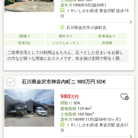
築年月
1996年9月(築30年)
ＩＲいしかわ鉄道 東金沢駅 徒歩15
分
石川県金沢市小坂町北
2階建て
都市ガス
駐車場あり
駐車3台
システムキッチン
所有権
二世帯住宅としての利用はもちろん、広々とした住まいをお探し
の方など様々な用途におススメです。吹き抜け玄関で明るく開放
的なお家です！
石川県金沢市神谷内町ニ 980万円 5DK
980
万円
間取り
5DK
2
建物面積
139.9m
2
土地面積
169.56m
築年月
1969年11月(築56年10ヶ月)
ＩＲいしかわ鉄道 東金沢駅 徒歩21
分