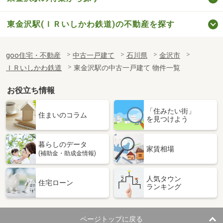
東金沢駅(ＩＲいしかわ鉄道)の不動産を探す
goo住宅・不動産
中古一戸建て
石川県
金沢市
ＩＲいしかわ鉄道
東金沢駅の中古一戸建て 物件一覧
お役立ち情報
「住みたい街」
住まいのコラム
を見つけよう
暮らしのデータ
家賃相場
(補助金・助成金情報)
人気タウン
住宅ローン
ランキング
ページトップに戻る