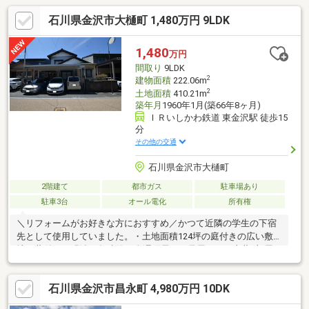
石川県金沢市大樋町 1,480万円 9LDK
1,480
万円
間取り
9LDK
2
建物面積
222.06m
2
土地面積
410.21m
築年月
1960年1月(築66年8ヶ月)
ＩＲいしかわ鉄道 東金沢駅 徒歩15
分
その他の交通
石川県金沢市大樋町
2階建て
都市ガス
駐車場あり
駐車3台
オール電化
所有権
＼リフォームがお好きな方におすすめ／かつて近隣の学生の下宿
先として使用していました。・土地面積124坪の庭付きの広い敷
地・蔵付き（明治17年建築の金澤町屋）・母屋9LDK+土蔵2部屋
石川県金沢市昌永町 4,980万円 10DK