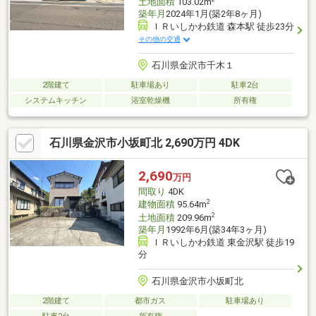
土地面積
103.02m
築年月
2024年1月(築2年8ヶ月)
ＩＲいしかわ鉄道 森本駅 徒歩23分
その他の交通
石川県金沢市千木１
2階建て
駐車場あり
駐車2台
システムキッチン
浴室乾燥機
所有権
石川県金沢市小坂町北 2,690万円 4DK
2,690
万円
間取り
4DK
2
建物面積
95.64m
2
土地面積
209.96m
築年月
1992年6月(築34年3ヶ月)
ＩＲいしかわ鉄道 東金沢駅 徒歩19
分
石川県金沢市小坂町北
2階建て
都市ガス
駐車場あり