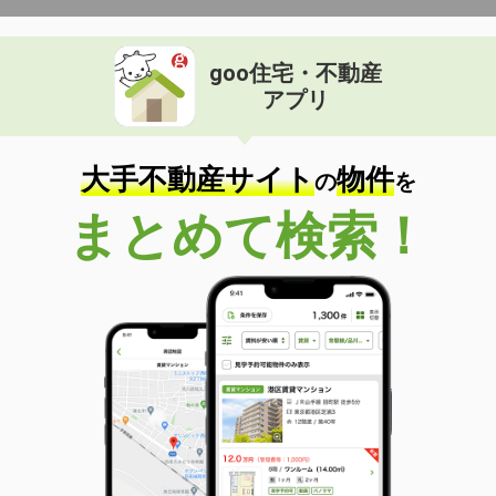
goo住宅・不動産
アプリ
大手不動産サイト
物件
の
を
まとめて検索！