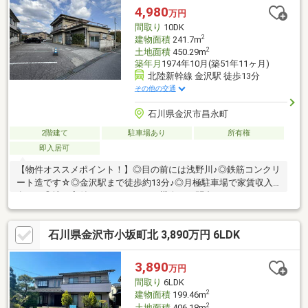
4,980
万円
間取り
10DK
2
建物面積
241.7m
2
土地面積
450.29m
築年月
1974年10月(築51年11ヶ月)
北陸新幹線 金沢駅 徒歩13分
その他の交通
石川県金沢市昌永町
2階建て
駐車場あり
所有権
即入居可
【物件オススメポイント！】◎目の前には浅野川♪◎鉄筋コンクリ
ート造です☆◎金沢駅まで徒歩約13分♪◎月極駐車場で家賃収入
有り！◎地下室付きです！ぜひこの機会にお問合せください♪------
--見学予約受付中--------営業時間10時～18時（定休日：水曜日）こ
の時間帯はお電話でのお問い合わせがスムーズに対応できます。
石川県金沢市小坂町北 3,890万円 6LDK
お問い合わせは【フリーダイヤル：0800ー816ー7141】
3,890
万円
間取り
6LDK
2
建物面積
199.46m
2
土地面積
406.18m