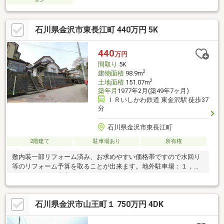
石川県金沢市東長江町 440万円 5K
440
万円
間取り
5K
2
建物面積
98.9m
2
土地面積
151.07m
築年月
1977年2月(築49年7ヶ月)
ＩＲいしかわ鉄道 東金沢駅 徒歩37
分
石川県金沢市東長江町
2階建て
駐車場あり
所有権
敷内装一部リフォーム済み、お求めやすい価格帯ですので水回り
等のリフォーム予算を取ることが出来ます。地外駐車場：１，０
００円／月 ２台空き有
石川県金沢市山王町１ 750万円 4DK