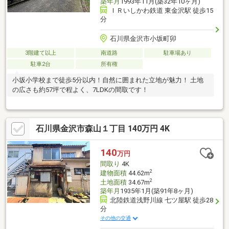
築年月
1993年11月(築32年10ヶ月)
ＩＲいしかわ鉄道 東金沢駅 徒歩15
分
石川県金沢市小坂町卯
3階建て以上
南道路
駐車場あり
駐車2台
所有権
小坂小学校まで徒歩5分以内！自然に囲まれた立地が魅力！ 土地
の広さも約57坪で程よく、7LDKの間取です！
石川県金沢市森山１丁目 140万円 4K
140
万円
間取り
4K
2
建物面積
44.62m
2
土地面積
34.67m
築年月
1935年1月(築91年8ヶ月)
北陸鉄道浅野川線 七ツ屋駅 徒歩28
分
その他の交通