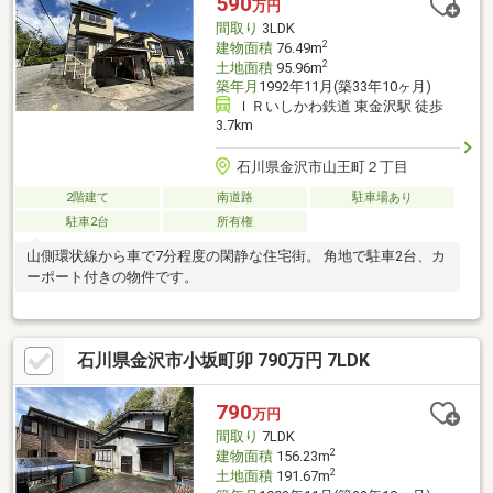
590
万円
間取り
3LDK
2
建物面積
76.49m
2
土地面積
95.96m
築年月
1992年11月(築33年10ヶ月)
ＩＲいしかわ鉄道 東金沢駅 徒歩
3.7km
石川県金沢市山王町２丁目
2階建て
南道路
駐車場あり
駐車2台
所有権
山側環状線から車で7分程度の閑静な住宅街。 角地で駐車2台、カ
ーポート付きの物件です。
石川県金沢市小坂町卯 790万円 7LDK
790
万円
間取り
7LDK
2
建物面積
156.23m
2
土地面積
191.67m