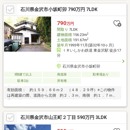
石川県金沢市小坂町卯 790万円 7LDK
790
万円
間取り
7LDK
2
建物面積
156.23m
2
土地面積
191.67m
築年月
1993年11月(築32年10ヶ月)
ＩＲいしかわ鉄道 東金沢駅 徒歩17
分
石川県金沢市小坂町卯
3階建て以上
南道路
駐車場あり
駐車2台
所有権
有効面積： 約１５９．６６ｍ２ （４８．２９坪）※この物件
は再建築の際、道路から北側 約２．３ｍ、南側 約１．７ｍ後
退する必要があります。有効面積は、現在の公簿土地面積から後
退する面積を差し引いた面積です。・周知の埋蔵文化財包蔵地－
野間神社裏古墳群・既存不適格住宅（要セットバック）・敷地内
石川県金沢市山王町２丁目 590万円 3LDK
に井戸あり（井戸ポンプ故障中）・離隔指導の可能性あり