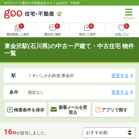
NTTグループ運営の不動産総合サイト goo住宅・不動産
1
0
0
0
最近検索した条件
最近見た物件
保存した条件
お気に入り
東金沢駅(石川県)の中古一戸建て・中古住宅 物件
一覧
駅
変更する
ＩＲいしかわ鉄道/東金沢
条件
変更する
指定なし
新着メールを受
検索条件を保存
アプリで探す
取る
16
件
が該当しました。