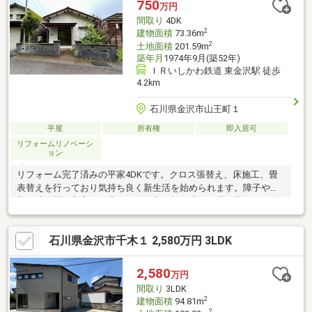
750
万円
間取り
4DK
2
建物面積
73.36m
2
土地面積
201.59m
築年月
1974年9月(築52年)
ＩＲいしかわ鉄道 東金沢駅 徒歩
4.2km
石川県金沢市山王町１
平屋
所有権
即入居可
リフォームリノベーシ
ョン
リフォーム完了済みの平家4DKです。クロス張替え、床施工、畳
表替えを行っており気持ち良く新生活を始められます。障子や木
部、続き間の和室など昔ながらの和の趣を残した落ち着きある住
まいでご夫婦でゆったり暮らしたい方にもおすすめです平家なら
ではの動線の良さも魅力で階段の負担なく生活できます和室は客
石川県金沢市千木１ 2,580万円 3LDK
間や寝室としても使いやすく生活スタイルに合わせて柔軟に活用
可能ですなお、本物件は土砂災害警戒区域（イエローゾーン）お
よび土砂災害特別警戒区域（レッドゾーン）内に指定されていま
2,580
万円
す現地や周辺環境もあわせてご確認いただきながらご検討くださ
間取り
3LDK
い。価格を抑えて戸建をお探しの方にとって選択肢の一つとなる
2
建物面積
94.81m
物件です
2