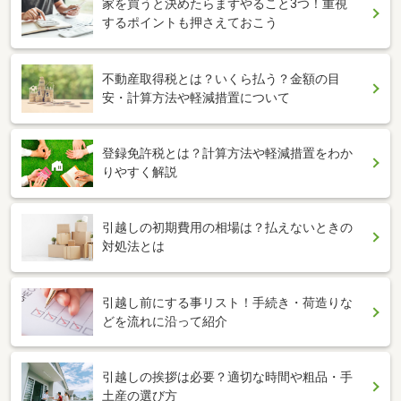
家を買うと決めたらまずやること3つ！重視
するポイントも押さえておこう
不動産取得税とは？いくら払う？金額の目
安・計算方法や軽減措置について
登録免許税とは？計算方法や軽減措置をわか
りやすく解説
引越しの初期費用の相場は？払えないときの
対処法とは
引越し前にする事リスト！手続き・荷造りな
どを流れに沿って紹介
引越しの挨拶は必要？適切な時間や粗品・手
土産の選び方