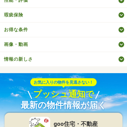
性能・評価
瑕疵保険
お得な条件
画像・動画
情報の新しさ
お気に入りの物件を見逃さない！
プッシュ通知で
最新の物件情報が届く
goo住宅・不動産