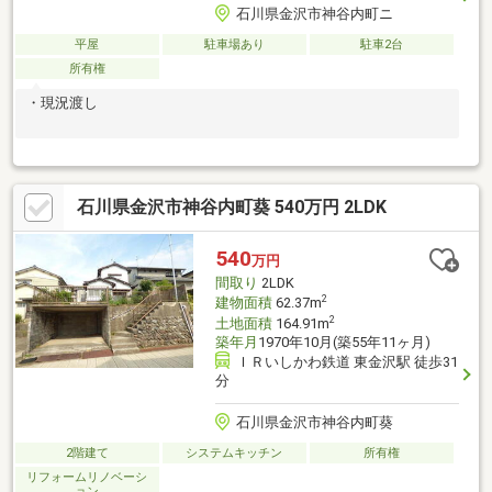
石川県金沢市神谷内町ニ
平屋
駐車場あり
駐車2台
所有権
・現況渡し
石川県金沢市神谷内町葵 540万円 2LDK
540
万円
間取り
2LDK
2
建物面積
62.37m
2
土地面積
164.91m
築年月
1970年10月(築55年11ヶ月)
ＩＲいしかわ鉄道 東金沢駅 徒歩31
分
石川県金沢市神谷内町葵
2階建て
システムキッチン
所有権
リフォームリノベーシ
ョン