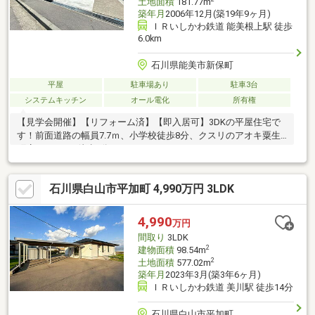
土地面積
181.77m
築年月
2006年12月(築19年9ヶ月)
ＩＲいしかわ鉄道 能美根上駅 徒歩
6.0km
石川県能美市新保町
平屋
駐車場あり
駐車3台
システムキッチン
オール電化
所有権
【見学会開催】【リフォーム済】【即入居可】3DKの平屋住宅で
す！前面道路の幅員7.7ｍ、小学校徒歩8分、クスリのアオキ粟生
町店まで650ｍ徒歩9分
石川県白山市平加町 4,990万円 3LDK
4,990
万円
間取り
3LDK
2
建物面積
98.54m
2
土地面積
577.02m
築年月
2023年3月(築3年6ヶ月)
ＩＲいしかわ鉄道 美川駅 徒歩14分
石川県白山市平加町