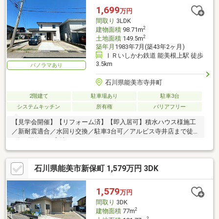
1,699
万円
間取り
3LDK
2
建物面積
98.71m
2
土地面積
149.5m
築年月
1983年7月(築43年2ヶ月)
ＩＲいしかわ鉄道 能美根上駅 徒歩
3.5km
パノラマあり
石川県能美市寺井町
2階建て
駐車場あり
駐車3台
システムキッチン
所有権
バリアフリー
【見学会開催】【リフォーム済】【即入居可】積水ハウス様施工
／新耐震適合／水回り交換／駐車3台可／アルビス寺井店まで徒歩
5分／閑静な住宅地／
石川県能美市新保町 1,579万円 3DK
1,579
万円
間取り
3DK
2
建物面積
77m
2