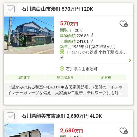
石川県白山市湊町 570万円 12DK
570
万円
間取り
12DK
2
建物面積
226.85m
2
土地面積
241.01m
築年月
1955年4月(築71年5ヶ月)
ＩＲいしかわ鉄道 小舞子駅 徒歩5
分
石川県白山市湊町
2階建て
駐車場あり
所有権
・温かみのある和室中心の12DK古民家風邸宅。2箇所のトイレや
インナーガレージを備え、大家族や二世帯、テレワークにも対応
するゆとりの間取りです。・小舞子駅徒歩5分、小学校徒歩2分、
バス停徒歩1分と通勤・通学に便利な立地。さらに日本海と手取川
に囲まれ、釣りや散歩など大自然を身近に感じられます。・利便
石川県能美市吉原町 2,680万円 4LDK
性と豊かな自然を両立した、大人数でも快適に暮らせる贅沢な住
環境です。※記載内容と現況が異なる場合は現況優先とします。※
現状有姿での販売です。建物・設備は現地でご確認ください。※
2,680
万円
敷地内の残置物は、引渡しまでに売主負担にて撤去・処分するも