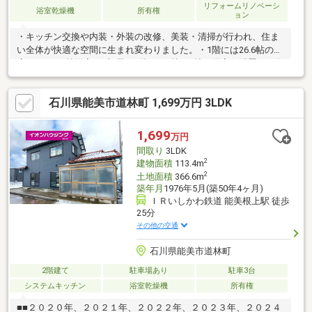
リフォームリノベーシ
浴室乾燥機
所有権
ョン
・キッチン交換や内装・外装の改修、美装・清掃が行われ、住ま
い全体が快適な空間に生まれ変わりました。・1階には26.6帖の
広々LDKと8帖洋室が2部屋、2階には6帖と8帖の洋室を配置し、各
部屋に収納を完備してあります。・洗面脱衣室やトイレも1階にま
とめられ、家事動線にも配慮されています。・敷地506㎡に駐車3
石川県能美市道林町 1,699万円 3LDK
台分を確保し、庭や駐車もゆったりしています。・周辺にはコン
ビニ、スーパー、ドラッグストアなど商業施設が揃い、利便性の
高い生活環境です。・家族でくつろげる広々空間と快適な暮らし
1,699
万円
を、ぜひ現地でご体感ください。
間取り
3LDK
2
建物面積
113.4m
2
土地面積
366.6m
築年月
1976年5月(築50年4ヶ月)
ＩＲいしかわ鉄道 能美根上駅 徒歩
25分
その他の交通
石川県能美市道林町
2階建て
駐車場あり
駐車3台
システムキッチン
浴室乾燥機
所有権
■■２０２０年、２０２１年、２０２２年、２０２３年、２０２４