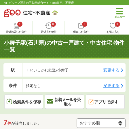
NTTグループ運営の不動産総合サイト goo住宅・不動産
1
0
0
0
最近検索した条件
最近見た物件
保存した条件
お気に入り
小舞子駅(石川県)の中古一戸建て・中古住宅 物件
一覧
駅
変更する
ＩＲいしかわ鉄道/小舞子
条件
変更する
指定なし
新着メールを受
検索条件を保存
アプリで探す
取る
7
件
が該当しました。