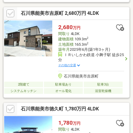
や勾配の基準（3m・30度以上）に該当する恐れがあるため、将来
の再建築時には一定の離隔距離（セットバック）を設けるよう行
石川県能美市吉原町 2,680万円 4LDK
政指導を受ける可能性があります。※敷地内の残置物は、引渡し
までに売主負担にて撤去・処分するものとする。植栽剪定は要相
談。お気軽にお問い合わせくださいませ。
2,680
万円
間取り
4LDK
2
建物面積
109.3m
2
土地面積
165.3m
築年月
2025年6月(築1年3ヶ月)
ＩＲいしかわ鉄道 小舞子駅 徒歩25
分
その他の交通
石川県能美市吉原町
2階建て
駐車場あり
駐車3台
システムキッチン
オール電化
浴室乾燥機
石川県能美市徳久町 1,780万円 4LDK
1,780
万円
間取り
4LDK