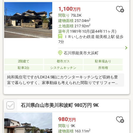
1,100
万円
間取り
7SLDK
2
建物面積
257.04m
2
土地面積
217.92m
築年月
1981年10月(築44年11ヶ月)
ＩＲいしかわ鉄道 能美根上駅 徒歩
7分
石川県能美市大浜町
2階建て
都市ガス
駐車場あり
駐車2台
システムキッチン
所有権
純和風住宅ですがLDK24.5帖にカウンターキッチンなど収納も豊
富で暮らしやすく、家事動線も考えられた間取りですリフォーム
必要です
石川県白山市美川和波町 980万円 9K
980
万円
間取り
9K
2
建物面積
163.11m