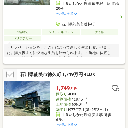
ＩＲいしかわ鉄道 能美根上駅 徒歩
20分
その他の交通
石川県能美市道林町
2階建て
システムキッチン
所有権
バリアフリー
・リノベーションをしたことによって新しく生まれ変わりまし
た。購入後すぐに快適な生活を始められます。・角地に位置して
いるため開放感があります。・駐車場は2台分のスペースを確保し
ているため、来客時にも安心です。・モニター付きインターホン
を設置しており、防犯面も考慮されています。・実際に広さと快
石川県能美市徳久町 1,749万円 4LDK
適さをぜひ一度体感してみませんか?
1,749
万円
間取り
4LDK
2
建物面積
128.45m
2
土地面積
506.04m
築年月
1977年7月(築49年2ヶ月)
ＩＲいしかわ鉄道 美川駅 徒歩
6.9km
その他の交通