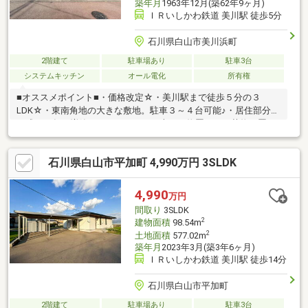
築年月
1963年12月(築62年9ヶ月)
ＩＲいしかわ鉄道 美川駅 徒歩5分
石川県白山市美川浜町
2階建て
駐車場あり
駐車3台
システムキッチン
オール電化
所有権
■オススメポイント■・価格改定☆・美川駅まで徒歩５分の３
LDK☆・東南角地の大きな敷地。駐車３～４台可能♪・居住部分は
平成１９年に増築されています。・大きな物置あり。荷物を置い
たり趣味部屋としても◎・小中学校近く。子育て世帯にもオスス
メ♪■アクセス■・ＩＲいしかわ鉄道 美川駅まで徒歩約５分！・美
石川県白山市平加町 4,990万円 3SLDK
川インター近く。北陸自動車道も利用しやすい立地。・スーパー
は徒歩1分！お買い物に便利♪・小中学校は徒歩約５分でお子様の
通学も安心。・美川地区おかえり祭りメイン通り☆■サポート■・
4,990
万円
商談からご入居まで経験豊富なスタッフが丁寧にサポートいたし
間取り
3SLDK
ます。ぜひ一度お問合せ下さい！
2
建物面積
98.54m
2
土地面積
577.02m
築年月
2023年3月(築3年6ヶ月)
ＩＲいしかわ鉄道 美川駅 徒歩14分
石川県白山市平加町
2階建て
駐車場あり
駐車3台