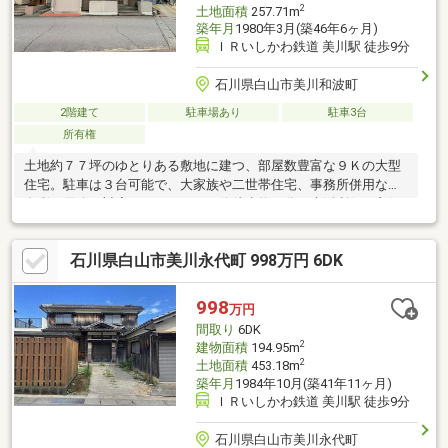
2
土地面積
257.71m
築年月
1980年3月(築46年6ヶ月)
ＩＲいしかわ鉄道 美川駅 徒歩9分
石川県白山市美川和波町
2階建て
駐車場あり
駐車3台
所有権
土地約７７坪のゆとりある敷地に建つ、部屋数豊富な９Ｋの大型
住宅。駐車は３台可能で、大家族や二世帯住宅、事務所併用など
多彩な用途に対応できます。バス停徒歩約４分で生活利便も良好
です。 【備考】トイレ、外壁リフォーム歴あり。（年数不詳）
コンロ：個別プロパンガス、給湯：灯油ボイラー 増築部分未登
石川県白山市美川永代町 998万円 6DK
記
998
万円
間取り
6DK
2
建物面積
194.95m
2
土地面積
453.18m
築年月
1984年10月(築41年11ヶ月)
ＩＲいしかわ鉄道 美川駅 徒歩9分
石川県白山市美川永代町