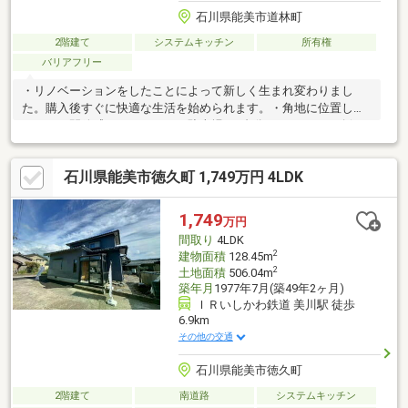
石川県能美市道林町
2階建て
システムキッチン
所有権
バリアフリー
・リノベーションをしたことによって新しく生まれ変わりまし
た。購入後すぐに快適な生活を始められます。・角地に位置して
いるため開放感があります。・駐車場は2台分のスペースを確保し
ているため、来客時にも安心です。・モニター付きインターホン
を設置しており、防犯面も考慮されています。・実際に広さと快
石川県能美市徳久町 1,749万円 4LDK
適さをぜひ一度体感してみませんか?
1,749
万円
間取り
4LDK
2
建物面積
128.45m
2
土地面積
506.04m
築年月
1977年7月(築49年2ヶ月)
ＩＲいしかわ鉄道 美川駅 徒歩
6.9km
その他の交通
石川県能美市徳久町
2階建て
南道路
システムキッチン