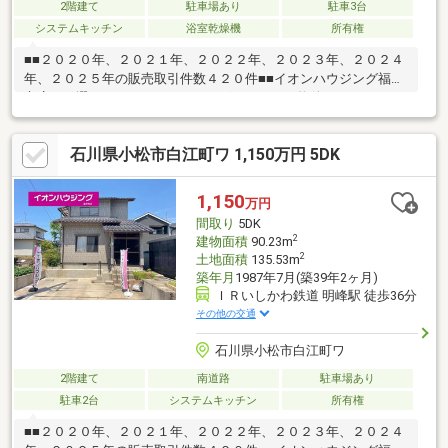
2階建て
駐車場あり
駐車3台
システムキッチン
浴室乾燥機
所有権
■■２０２０年、２０２１年、２０２２年、２０２３年、２０２４
年、２０２５年の販売取引件数４２０件■■イオンハウジング福井
市店をお選び頂き、ありがとうございます。～物件のおすすめポ
イント～・ＬＤＫ２６．１帖の広々スペース♪・全居室収納付き
♪・対面キッチン♪【周辺環境】・根上小学校 徒歩１７分・根上
石川県小松市白江町ワ 1,150万円 5DK
中学校 徒歩１２分・ファミリーマート 徒歩８分運営会社：株
式会社住まいのＫＯＥＩイオンハウジングの加盟店は全て独立自
営です。担当：水木 洋TEL：090-5643-8793
1,150
万円
間取り
5DK
2
建物面積
90.23m
2
土地面積
135.53m
築年月
1987年7月(築39年2ヶ月)
ＩＲいしかわ鉄道 明峰駅 徒歩36分
その他の交通
石川県小松市白江町ワ
2階建て
南道路
駐車場あり
駐車2台
システムキッチン
所有権
■■２０２０年、２０２１年、２０２２年、２０２３年、２０２４