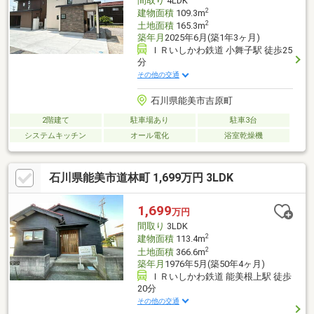
間取り
4LDK
のとする。植栽剪定は要相談。※一部増築箇所あり
2
建物面積
109.3m
2
土地面積
165.3m
築年月
2025年6月(築1年3ヶ月)
ＩＲいしかわ鉄道 小舞子駅 徒歩25
分
その他の交通
石川県能美市吉原町
2階建て
駐車場あり
駐車3台
システムキッチン
オール電化
浴室乾燥機
石川県能美市道林町 1,699万円 3LDK
1,699
万円
間取り
3LDK
2
建物面積
113.4m
2
土地面積
366.6m
築年月
1976年5月(築50年4ヶ月)
ＩＲいしかわ鉄道 能美根上駅 徒歩
20分
その他の交通