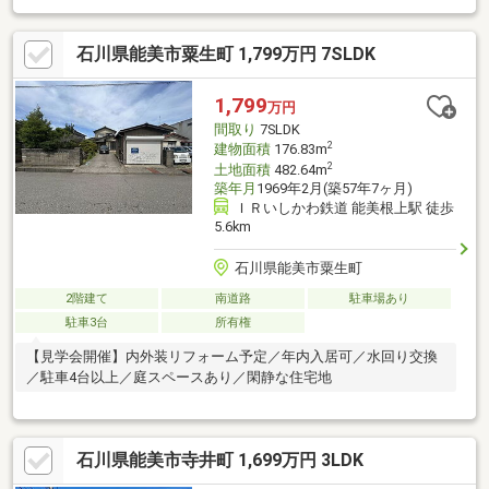
石川県能美市粟生町 1,799万円 7SLDK
1,799
万円
間取り
7SLDK
2
建物面積
176.83m
2
土地面積
482.64m
築年月
1969年2月(築57年7ヶ月)
ＩＲいしかわ鉄道 能美根上駅 徒歩
5.6km
石川県能美市粟生町
2階建て
南道路
駐車場あり
駐車3台
所有権
【見学会開催】内外装リフォーム予定／年内入居可／水回り交換
／駐車4台以上／庭スペースあり／閑静な住宅地
石川県能美市寺井町 1,699万円 3LDK