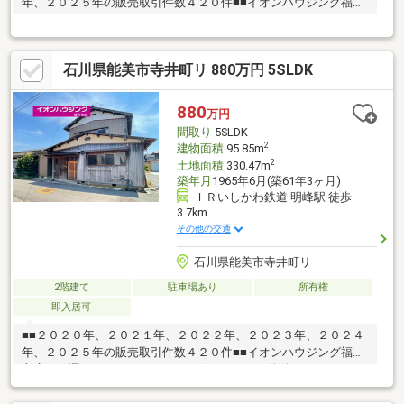
年、２０２５年の販売取引件数４２０件■■イオンハウジング福井
市店をお選び頂き、ありがとうございます。～物件のおすすめポ
イント～・駐車スペース２台♪・全居室収納付き♪・全居室６帖以
上♪・エアコン２台以上♪【周辺環境】・ス-パー 徒歩１９分・能
石川県能美市寺井町リ 880万円 5SLDK
美小学校 徒歩１１分・コンビニ 徒歩１６分運営会社：株式会
社住まいのＫＯＥＩイオンハウジングの加盟店は全て独立自営で
す。担当：森崎 宗平 TEL：080-6235-6021
880
万円
間取り
5SLDK
2
建物面積
95.85m
2
土地面積
330.47m
築年月
1965年6月(築61年3ヶ月)
ＩＲいしかわ鉄道 明峰駅 徒歩
3.7km
その他の交通
石川県能美市寺井町リ
2階建て
駐車場あり
所有権
即入居可
■■２０２０年、２０２１年、２０２２年、２０２３年、２０２４
年、２０２５年の販売取引件数４２０件■■イオンハウジング福井
市店をお選び頂き、ありがとうございます。～物件のおすすめポ
イント～・６DK＋納戸＋倉庫付き♪・リノベにぴったりの古民家
住宅居♪・約９９坪の広大な敷地なので土地としての活用にもおス