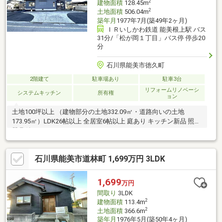
2
建物面積
128.45m
2
土地面積
506.04m
築年月
1977年7月(築49年2ヶ月)
ＩＲいしかわ鉄道 能美根上駅 バス
31分/「松が岡１丁目」バス停 停歩20
分
石川県能美市徳久町
2階建て
駐車場あり
駐車3台
リフォームリノベーシ
システムキッチン
所有権
ョン
土地100坪以上 （建物部分の土地332.09㎡・道路向いの土地
173.95㎡）LDK26帖以上 全居室6帖以上 庭あり キッチン新品 照明
器具付き
石川県能美市道林町 1,699万円 3LDK
1,699
万円
間取り
3LDK
2
建物面積
113.4m
2
土地面積
366.6m
築年月
1976年5月(築50年4ヶ月)