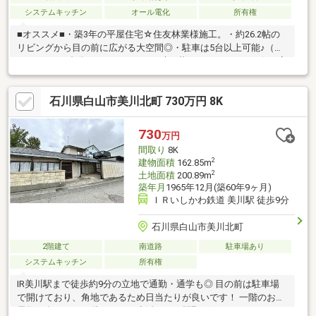
システムキッチン
オール電化
所有権
■オススメ■・築3年の平屋住宅☆住友林業様施工。・約26.2帖の
リビングから目の前に広がる大空間◎・駐車は5台以上可能♪（内
カーポート3台分）・ワンフロアで叶う暮らしやすい３LDK☆・安
心の長期優良住宅。太陽光パネル付。・大きな敷地にゆったりと
建つ贅沢な邸宅。・お庭やBBQなども楽しめるプライベート空間
石川県白山市美川北町 730万円 8K
が充実♪・エアコン１台、スロップシンク、外部物置あり。■アク
セス■・ＩＲいしかわ鉄道 美川駅まで徒歩約14分。・美川インタ
ー近く。北陸自動車道も利用しやすい立地。・周辺にはスーパ
730
万円
ー、コンビニ、ドラッグストアも。・小中学校・こども園・図書
間取り
8K
館など子育て世帯にも◎
2
建物面積
162.85m
2
土地面積
200.89m
築年月
1965年12月(築60年9ヶ月)
ＩＲいしかわ鉄道 美川駅 徒歩9分
石川県白山市美川北町
2階建て
南道路
駐車場あり
システムキッチン
所有権
IR美川駅まで徒歩約9分の立地で通勤・通学も◎ 目の前は駐車場
で開けており、角地であるため日当たりが良いです！ 一階のお部
屋数が多いため一階だけでも生活できる間取り☆