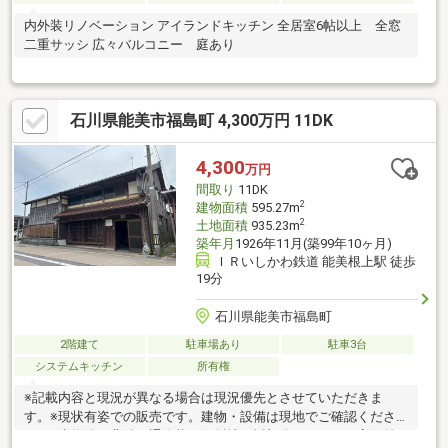
内外装リノベーション アイランドキッチン 全居室6帖以上 全窓
二重サッシ 広々バルコニー 庭あり
石川県能美市福島町 4,300万円 11DK
4,300
万円
間取り
11DK
2
建物面積
595.27m
2
土地面積
935.23m
築年月
1926年11月(築99年10ヶ月)
ＩＲいしかわ鉄道 能美根上駅 徒歩
19分
石川県能美市福島町
2階建て
駐車場あり
駐車3台
システムキッチン
所有権
※記載内容と現況が異なる場合は現況優先とさせていただきま
す。※現状有姿での販売です。建物・設備は現地でご確認くださ
い。※本物件の背後に通路状の傾斜地（坂部分）があり、高低差