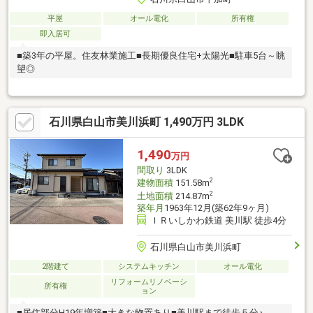
平屋
オール電化
所有権
即入居可
■築3年の平屋。住友林業施工■長期優良住宅+太陽光■駐車5台～眺
望◎
石川県白山市美川浜町 1,490万円 3LDK
1,490
万円
間取り
3LDK
2
建物面積
151.58m
2
土地面積
214.87m
築年月
1963年12月(築62年9ヶ月)
ＩＲいしかわ鉄道 美川駅 徒歩4分
石川県白山市美川浜町
2階建て
システムキッチン
オール電化
リフォームリノベーシ
所有権
ョン
■居住部分H19年増築■大きな物置あり■美川駅まで徒歩５分♪