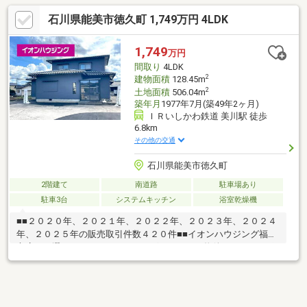
住宅居♪・約９９坪の広大な敷地なので土地としての活用にもおス
石川県能美市徳久町 1,749万円 4LDK
スメ♪【周辺環境】・アルビス寺井店まで約６００ｍ・寺井小学校
まで約７００ｍ・寺井中学校まで約２２０ｍ・コンビニまで約８
５０ｍ運営会社：株式会社住まいのＫＯＥＩイオンハウジングの
1,749
万円
加盟店は全て独立自営です。担当：森崎 宗平 TEL：080-6235-
間取り
4LDK
6021
2
建物面積
128.45m
2
土地面積
506.04m
築年月
1977年7月(築49年2ヶ月)
ＩＲいしかわ鉄道 美川駅 徒歩
6.8km
その他の交通
石川県能美市徳久町
2階建て
南道路
駐車場あり
駐車3台
システムキッチン
浴室乾燥機
■■２０２０年、２０２１年、２０２２年、２０２３年、２０２４
年、２０２５年の販売取引件数４２０件■■イオンハウジング福井
市店をお選び頂き、ありがとうございます。～物件のおすすめポ
イント～・ＬＤＫ２０帖以上の広々スペース♪・全居室収納付き
♪・対面キッチン♪・リフォーム住宅♪【周辺環境】・辰口中央小
学校 徒歩２４分・粟生中学校 徒歩２５分・ファミリーマー
ト 徒歩５分運営会社：株式会社住まいのＫＯＥＩイオンハウジ