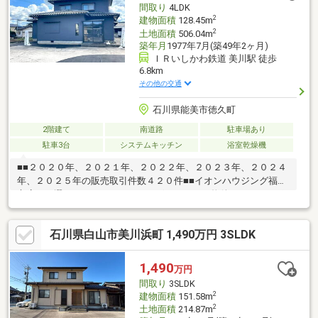
間取り
4LDK
2
建物面積
128.45m
2
土地面積
506.04m
築年月
1977年7月(築49年2ヶ月)
ＩＲいしかわ鉄道 美川駅 徒歩
6.8km
その他の交通
石川県能美市徳久町
2階建て
南道路
駐車場あり
駐車3台
システムキッチン
浴室乾燥機
■■２０２０年、２０２１年、２０２２年、２０２３年、２０２４
年、２０２５年の販売取引件数４２０件■■イオンハウジング福井
市店をお選び頂き、ありがとうございます。～物件のおすすめポ
イント～・ＬＤＫ２０帖以上の広々スペース♪・全居室収納付き
♪・対面キッチン♪・リフォーム住宅♪【周辺環境】・辰口中央小
石川県白山市美川浜町 1,490万円 3SLDK
学校 徒歩２４分・粟生中学校 徒歩２５分・ファミリーマー
ト 徒歩５分運営会社：株式会社住まいのＫＯＥＩイオンハウジ
ングの加盟店は全て独立自営です。担当：水木 洋TEL：090-
1,490
万円
5643-8793
間取り
3SLDK
2
建物面積
151.58m
2
土地面積
214.87m