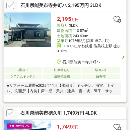
石川県能美市寺井町ハ 2,195万円 3LDK
スメ♪【周辺環境】・アルビス寺井店まで約６００ｍ・寺井小学校
まで約７００ｍ・寺井中学校まで約２２０ｍ・コンビニまで約８
５０ｍ運営会社：株式会社住まいのＫＯＥＩイオンハウジングの
2,195
万円
加盟店は全て独立自営です。担当：森崎 宗平 TEL：080-6235-
間取り
3LDK
6021
2
建物面積
110.57m
2
土地面積
243.63m
築年月
1975年2月(築51年7ヶ月)
ＩＲいしかわ鉄道 能美根上駅 徒歩
3.9km
石川県能美市寺井町ハ
2階建て
駐車場あり
駐車2台
システムキッチン
浴室乾燥機
所有権
■リフォーム履歴■2025年11月【水回り】キッチン、浴室、トイ
レ、洗面所【内装】床・壁・天井・建具・畳・襖・障子・サッ
シ・インプラス■周辺環境■◎能美市立寺井小学校まで徒歩約13分
◎能美市立寺井中学校まで徒歩約6分◎ウエルシア能美寺井店まで
徒歩約2分◎アルビス寺井店まで徒歩約7分
石川県能美市徳久町 1,749万円 4LDK
1,749
万円