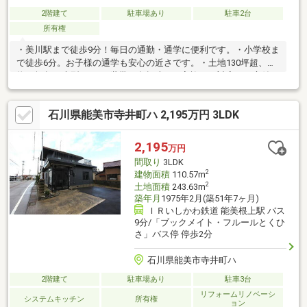
2階建て
駐車場あり
駐車2台
所有権
・美川駅まで徒歩9分！毎日の通勤・通学に便利です。・小学校ま
で徒歩6分。お子様の通学も安心の近さです。・土地130坪超、建
物58坪超の大型6DK！2世帯や多趣味なご家族にも対応。・庭付き
で四季の風情を感じれます。・海の近くの閑静な住宅街。落ち着
いた暮らしが手に入ります。※7月末迄：現状有姿売買。建物・設
石川県能美市寺井町ハ 2,195万円 3LDK
備は現地でご確認ください。8月以降：リフォーム工事着工予定※
記載内容と現況が異なる場合は現況優先とさせていただきます。
2,195
万円
間取り
3LDK
2
建物面積
110.57m
2
土地面積
243.63m
築年月
1975年2月(築51年7ヶ月)
ＩＲいしかわ鉄道 能美根上駅 バス
9分/「ブックメイト・フルールとくひ
さ」バス停 停歩2分
石川県能美市寺井町ハ
2階建て
駐車場あり
駐車3台
リフォームリノベーシ
システムキッチン
所有権
ョン