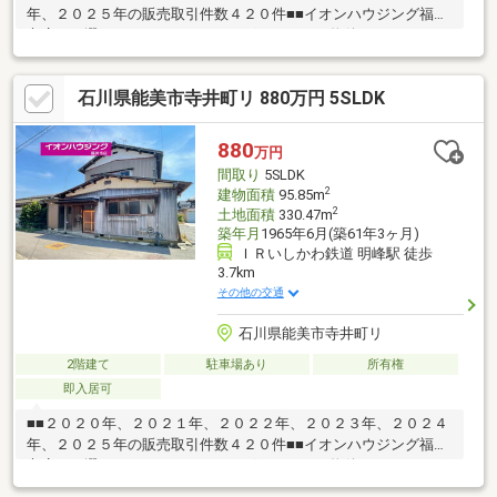
年、２０２５年の販売取引件数４２０件■■イオンハウジング福井
市店をお選び頂き、ありがとうございます。～物件のおすすめポ
イント～・ＬＤＫ２６．１帖の広々スペース♪・全居室収納付き
♪・対面キッチン♪【周辺環境】・根上小学校 徒歩１７分・根上
石川県能美市寺井町リ 880万円 5SLDK
中学校 徒歩１２分・ファミリーマート 徒歩８分運営会社：株
式会社住まいのＫＯＥＩイオンハウジングの加盟店は全て独立自
営です。担当：水木 洋TEL：090-5643-8793
880
万円
間取り
5SLDK
2
建物面積
95.85m
2
土地面積
330.47m
築年月
1965年6月(築61年3ヶ月)
ＩＲいしかわ鉄道 明峰駅 徒歩
3.7km
その他の交通
石川県能美市寺井町リ
2階建て
駐車場あり
所有権
即入居可
■■２０２０年、２０２１年、２０２２年、２０２３年、２０２４
年、２０２５年の販売取引件数４２０件■■イオンハウジング福井
市店をお選び頂き、ありがとうございます。～物件のおすすめポ
イント～・６DK＋納戸＋倉庫付き♪・リノベにぴったりの古民家