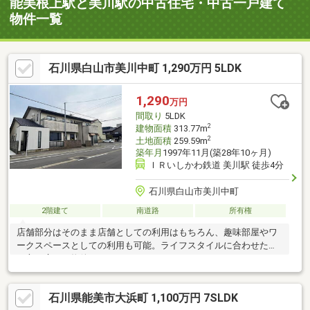
能美根上駅と美川駅の中古住宅・中古一戸建て
物件一覧
石川県白山市美川中町 1,290万円 5LDK
1,290
万円
間取り
5LDK
2
建物面積
313.77m
2
土地面積
259.59m
築年月
1997年11月(築28年10ヶ月)
ＩＲいしかわ鉄道 美川駅 徒歩4分
石川県白山市美川中町
2階建て
南道路
所有権
店舗部分はそのまま店舗としての利用はもちろん、趣味部屋やワ
ークスペースとしての利用も可能。ライフスタイルに合わせた使
い方は広がる物件です。
石川県能美市大浜町 1,100万円 7SLDK