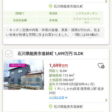
石川県能美市徳久町
2階建て
南道路
システムキッチン
リフォームリノベーシ
浴室乾燥機
所有権
ョン
・キッチン交換や内装・外装の改修、美装・清掃が行われ、住ま
い全体が快適な空間に生まれ変わりました。・1階には26.6帖の
広々LDKと8帖洋室が2部屋、2階には6帖と8帖の洋室を配置し、各
部屋に収納を完備してあります。・洗面脱衣室やトイレも1階にま
とめられ、家事動線にも配慮されています。・敷地506㎡に駐車3
石川県能美市道林町 1,699万円 3LDK
台分を確保し、庭や駐車もゆったりしています。・周辺にはコン
ビニ、スーパー、ドラッグストアなど商業施設が揃い、利便性の
高い生活環境です。・家族でくつろげる広々空間と快適な暮らし
1,699
万円
を、ぜひ現地でご体感ください。
間取り
3LDK
2
建物面積
113.4m
2
土地面積
366.6m
築年月
1976年5月(築50年4ヶ月)
ＩＲいしかわ鉄道 能美根上駅 徒歩
25分
その他の交通
石川県能美市道林町