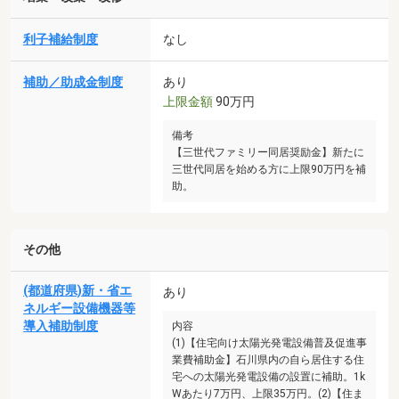
利子補給制度
なし
補助／助成金制度
あり
上限金額
90万円
備考
【三世代ファミリー同居奨励金】新たに
三世代同居を始める方に上限90万円を補
助。
その他
(都道府県)新・省エ
あり
ネルギー設備機器等
導入補助制度
内容
(1)【住宅向け太陽光発電設備普及促進事
業費補助金】石川県内の自ら居住する住
宅への太陽光発電設備の設置に補助。1k
Wあたり7万円、上限35万円。(2)【住ま