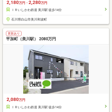
2,180
2,280
万円・
万円
ＩＲいしかわ鉄道 美川駅 徒歩14分
石川県白山市美川和波町
更新あり
平加町（美川駅） 2080万円
2,080
万円
ＩＲいしかわ鉄道 美川駅 徒歩14分