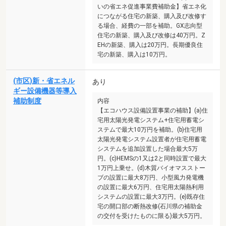
いの省エネ促進事業費補助金】省エネ化
につながる住宅の新築、購入及び改修す
る場合、経費の一部を補助。GX志向型
住宅の新築、購入及び改修は40万円。Z
EHの新築、購入は20万円。長期優良住
宅の新築、購入は10万円。
(市区)新・省エネル
あり
ギー設備機器等導入
補助制度
内容
【エコハウス設備設置事業の補助】(a)住
宅用太陽光発電システム+住宅用蓄電シ
ステムで最大10万円を補助。(b)住宅用
太陽光発電システム設置者が住宅用蓄電
システムを追加設置した場合最大5万
円。(c)HEMSの1又は2と同時設置で最大
1万円上乗せ。(d)木質バイオマスストー
ブの設置に最大8万円、小型風力発電機
の設置に最大6万円、住宅用太陽熱利用
システムの設置に最大3万円。(e)既存住
宅の開口部の断熱改修(石川県の補助金
の交付を受けたものに限る)最大5万円。