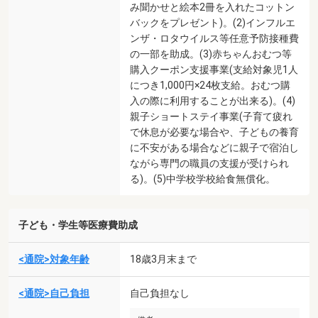
み聞かせと絵本2冊を入れたコットン
バックをプレゼント)。(2)インフルエ
ンザ・ロタウイルス等任意予防接種費
の一部を助成。(3)赤ちゃんおむつ等
購入クーポン支援事業(支給対象児1人
につき1,000円×24枚支給。おむつ購
入の際に利用することが出来る)。(4)
親子ショートステイ事業(子育て疲れ
で休息が必要な場合や、子どもの養育
に不安がある場合などに親子で宿泊し
ながら専門の職員の支援が受けられ
る)。(5)中学校学校給食無償化。
子ども・学生等医療費助成
<通院>対象年齢
18歳3月末まで
<通院>自己負担
自己負担なし