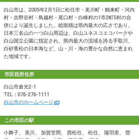
白山市は、2005年2月1日に松任市・美川町・鶴来町・河内
村・吉野谷村・鳥越村・尾口村・白峰村の1市2町5村の合
併により誕生しました。総面積は県内最大の広さであり、
日本三名山の一つ白山周辺は、白山ユネスコエコパークや
白山国立公園に指定され、県内最大の流域を誇る手取川、
白砂青松の日本海など、山・川・海の豊かな自然に恵まれ
た地域です。
市区役所住所
白山市倉光2-1
TEL：076-276-1111
白山市のホームページ
この市区の駅
小舞子、 美川、 加賀笠間、 西松任、 松任、 陽羽里、 曽