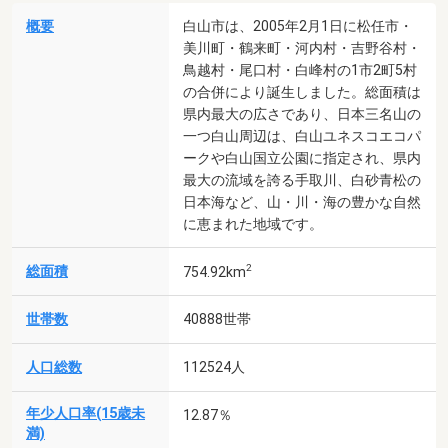
概要
白山市は、2005年2月1日に松任市・
美川町・鶴来町・河内村・吉野谷村・
鳥越村・尾口村・白峰村の1市2町5村
の合併により誕生しました。総面積は
県内最大の広さであり、日本三名山の
一つ白山周辺は、白山ユネスコエコパ
ークや白山国立公園に指定され、県内
最大の流域を誇る手取川、白砂青松の
日本海など、山・川・海の豊かな自然
に恵まれた地域です。
2
総面積
754.92km
世帯数
40888世帯
人口総数
112524人
年少人口率(15歳未
12.87％
満)