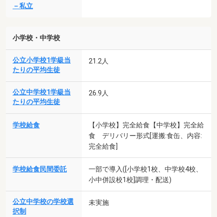
－私立
小学校・中学校
公立小学校1学級当
21.2人
たりの平均生徒
公立中学校1学級当
26.9人
たりの平均生徒
学校給食
【小学校】完全給食【中学校】完全給
食 デリバリー形式[運搬:食缶、内容:
完全給食]
学校給食民間委託
一部で導入([小学校1校、中学校4校、
小中併設校1校]調理・配送)
公立中学校の学校選
未実施
択制