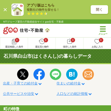
アプリ版はこちら
開く
複数社の物件を探せる！
NTTグループ運営の不動産総合サイト goo住宅・不動産
0
0
0
0
最近検索した条件
最近見た物件
保存した条件
お気に入り
石川県白山市(はくさんし)の暮らしデータ
出産・子育ての給付金
住まいの給付金
公共サービスや治安
人口などの統計情報
町の特徴