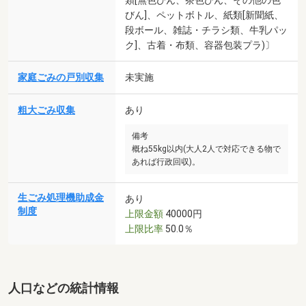
類[無色びん、茶色びん、その他の色
びん]、ペットボトル、紙類[新聞紙、
段ボール、雑誌・チラシ類、牛乳パッ
ク]、古着・布類、容器包装プラ)〕
家庭ごみの戸別収集
未実施
粗大ごみ収集
あり
備考
概ね55kg以内(大人2人で対応できる物で
あれば行政回収)。
生ごみ処理機助成金
あり
制度
上限金額
40000円
上限比率
50.0％
人口などの統計情報