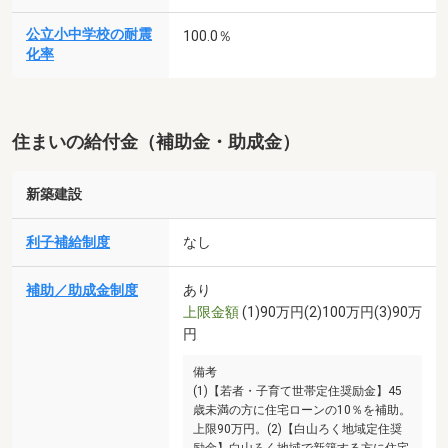
公立小中学校の耐震
100.0％
化率
住まいの給付金（補助金・助成金）
新築建設
利子補給制度
なし
補助／助成金制度
あり
上限金額
(1)90万円(2)100万円(3)90万
円
備考
(1)【若者・子育て世帯定住奨励金】45
歳未満の方に住宅ローンの10％を補助。
上限90万円。(2)【白山ろく地域定住奨
励金】白山ろく地域で新築する方に住宅