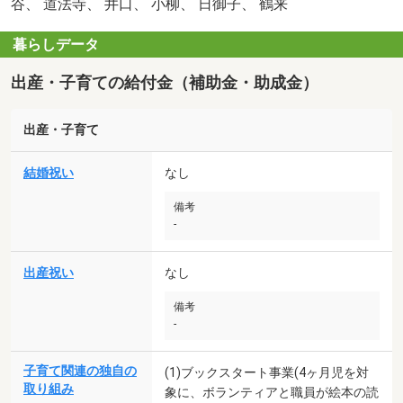
谷、 道法寺、 井口、 小柳、 日御子、 鶴来
暮らしデータ
出産・子育ての給付金（補助金・助成金）
出産・子育て
結婚祝い
なし
備考
-
出産祝い
なし
備考
-
子育て関連の独自の
(1)ブックスタート事業(4ヶ月児を対
取り組み
象に、ボランティアと職員が絵本の読