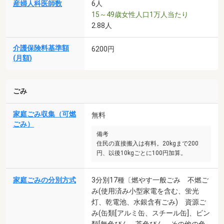
産婦人科医師数
6人
15～49歳女性人口1万人当たり
2.88人
介護保険料基準額
6200円
(月額)
ごみ
家庭ごみ収集（可燃
無料
ごみ）
備考
住民の直接搬入は有料。20kgまで200
円、以後10kgごとに100円加算。
家庭ごみの分別方式
3分別17種〔燃やす一般ごみ 不燃ご
み(使用済み小型家電を含む、蛍光
灯、乾電池、水銀含有ごみ) 資源ご
み(缶類[アルミ缶、スチール缶]、ビン