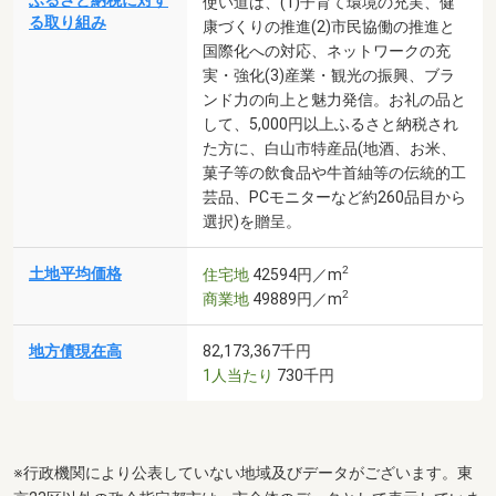
ふるさと納税に対す
使い道は、(1)子育て環境の充実、健
る取り組み
康づくりの推進(2)市民協働の推進と
国際化への対応、ネットワークの充
実・強化(3)産業・観光の振興、ブラ
ンド力の向上と魅力発信。お礼の品と
して、5,000円以上ふるさと納税され
た方に、白山市特産品(地酒、お米、
菓子等の飲食品や牛首紬等の伝統的工
芸品、PCモニターなど約260品目から
選択)を贈呈。
2
土地平均価格
住宅地
42594円／m
2
商業地
49889円／m
地方債現在高
82,173,367千円
1人当たり
730千円
※行政機関により公表していない地域及びデータがございます。東