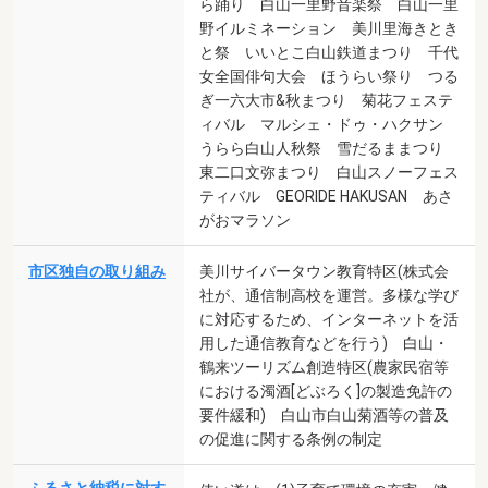
ら踊り 白山一里野音楽祭 白山一里
野イルミネーション 美川里海きとき
と祭 いいとこ白山鉄道まつり 千代
女全国俳句大会 ほうらい祭り つる
ぎ一六大市&秋まつり 菊花フェステ
ィバル マルシェ・ドゥ・ハクサン
うらら白山人秋祭 雪だるままつり
東二口文弥まつり 白山スノーフェス
ティバル GEORIDE HAKUSAN あさ
がおマラソン
市区独自の取り組み
美川サイバータウン教育特区(株式会
社が、通信制高校を運営。多様な学び
に対応するため、インターネットを活
用した通信教育などを行う) 白山・
鶴来ツーリズム創造特区(農家民宿等
における濁酒[どぶろく]の製造免許の
要件緩和) 白山市白山菊酒等の普及
の促進に関する条例の制定