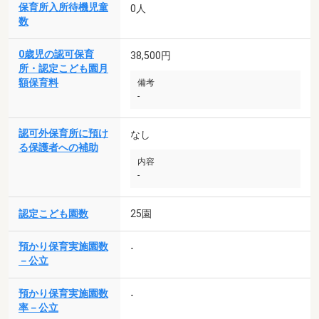
保育所入所待機児童
0人
数
0歳児の認可保育
38,500円
所・認定こども園月
額保育料
備考
-
認可外保育所に預け
なし
る保護者への補助
内容
-
認定こども園数
25園
預かり保育実施園数
-
－公立
預かり保育実施園数
-
率－公立