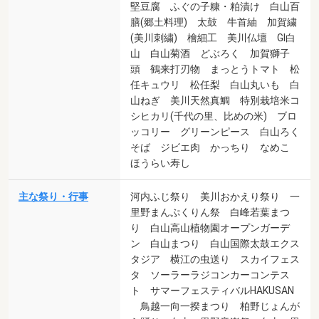
堅豆腐 ふぐの子糠・粕漬け 白山百
膳(郷土料理) 太鼓 牛首紬 加賀繍
(美川刺繍) 檜細工 美川仏壇 GI白
山 白山菊酒 どぶろく 加賀獅子
頭 鶴来打刃物 まっとうトマト 松
任キュウリ 松任梨 白山丸いも 白
山ねぎ 美川天然真鯛 特別栽培米コ
シヒカリ(千代の里、比めの米) ブロ
ッコリー グリーンピース 白山ろく
そば ジビエ肉 かっちり なめこ
ほうらい寿し
主な祭り・行事
河内ふじ祭り 美川おかえり祭り 一
里野まんぷくりん祭 白峰若葉まつ
り 白山高山植物園オープンガーデ
ン 白山まつり 白山国際太鼓エクス
タジア 横江の虫送り スカイフェス
タ ソーラーラジコンカーコンテス
ト サマーフェスティバルHAKUSAN
鳥越一向一揆まつり 柏野じょんが