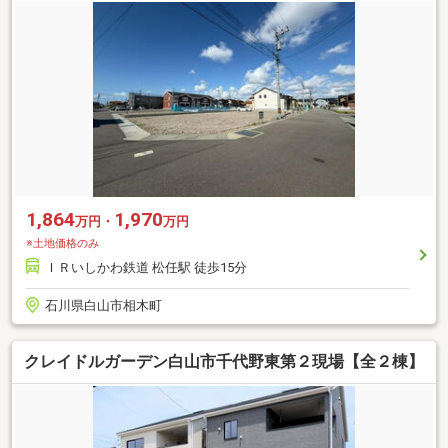
1,864
1,970
万円・
万円
※土地価格のみ
ＩＲいしかわ鉄道 松任駅 徒歩15分
石川県白山市相木町
クレイドルガーデン白山市千代野東第２現場【全２棟】