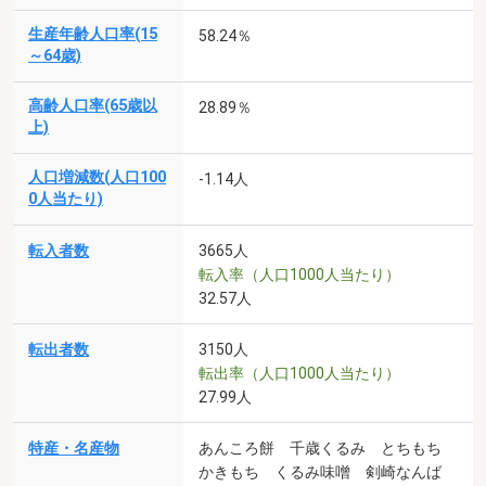
生産年齢人口率(15
58.24％
～64歳)
高齢人口率(65歳以
28.89％
上)
人口増減数(人口100
-1.14人
0人当たり)
転入者数
3665人
転入率（人口1000人当たり）
32.57人
転出者数
3150人
転出率（人口1000人当たり）
27.99人
特産・名産物
あんころ餅 千歳くるみ とちもち
かきもち くるみ味噌 剣崎なんば