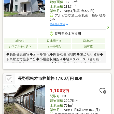
2
建物面積
117.11m
2
土地面積
231.3m
築年月
2023年4月(築3年5ヶ月)
アルピコ交通上高地線 下島駅 徒歩
2分
その他の交通
長野県松本市波田
2階建て
駐車場あり
駐車3台
システムキッチン
オール電化
所有権
◆長期優良住宅◆オール電化◆閑静な住宅地内◆陽当たり良好◆
下島駅まで徒歩２分◆小屋裏収納あり◆駐車スペース３台可能
■ 周辺環境 ━━━━━…‥・◯松本電鉄上高地線「下島駅」
（約１００ｍ）◯セブンイレブン信州波田町店（約５００ｍ）
◯アメリカンドラッグ松本波田店（約６００ｍ）◯デリシア波
長野県松本市梓川梓 1,100万円 8DK
田駅前店（約１．７ｋｍ）◯みつば保育園（約１．０ｋｍ）◯
松本市立病院（約２．０ｋｍ）◯波田小学校（約１．７ｋｍ）
◯波田中学校（約１．８ｋｍ）◎ご内覧いただけます お気軽に
1,100
万円
ご連絡ください
間取り
8DK
2
建物面積
220.75m
2
土地面積
768m
築年月
1953年11月(築72年10ヶ月)