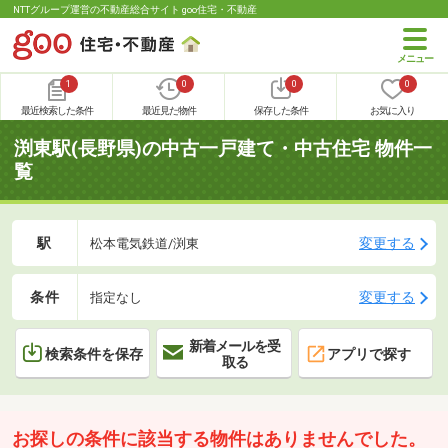
NTTグループ運営の不動産総合サイト goo住宅・不動産
1
0
0
0
最近検索した条件
最近見た物件
保存した条件
お気に入り
渕東駅(長野県)の中古一戸建て・中古住宅 物件一
覧
駅
変更する
松本電気鉄道/渕東
条件
変更する
指定なし
新着メールを受
検索条件を保存
アプリで探す
取る
お探しの条件に該当する物件はありませんでした。