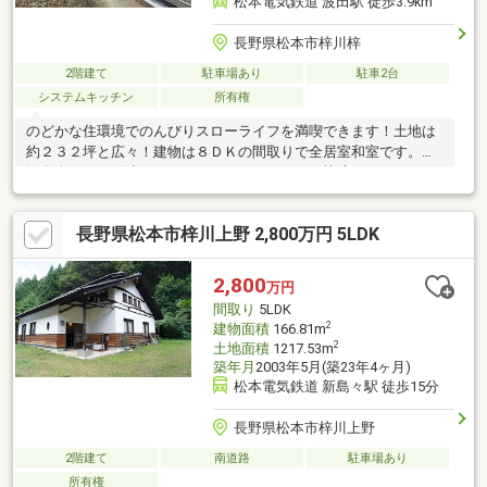
松本電気鉄道 波田駅 徒歩3.9km
長野県松本市梓川梓
2階建て
駐車場あり
駐車2台
システムキッチン
所有権
のどかな住環境でのんびりスローライフを満喫できます！土地は
約２３２坪と広々！建物は８ＤＫの間取りで全居室和室です。現
況有姿でのお引渡しとなりますので、ＤＩＹで快適にリフォーム
してみてはいかがでしょうか
長野県松本市梓川上野 2,800万円 5LDK
2,800
万円
間取り
5LDK
2
建物面積
166.81m
2
土地面積
1217.53m
築年月
2003年5月(築23年4ヶ月)
松本電気鉄道 新島々駅 徒歩15分
長野県松本市梓川上野
2階建て
南道路
駐車場あり
所有権