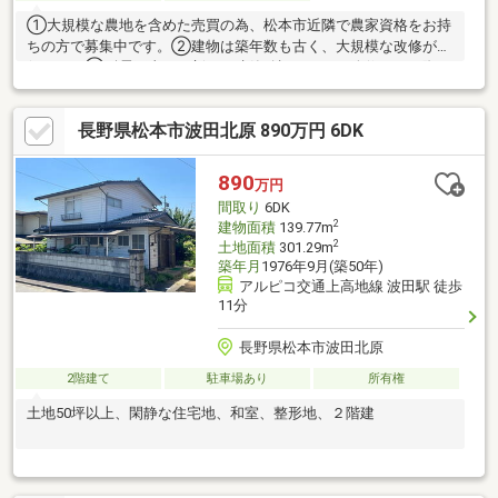
①大規模な農地を含めた売買の為、松本市近隣で農家資格をお持
ちの方で募集中です。②建物は築年数も古く、大規模な改修が必
須です。③耐震工事など新たに建築確認を要する改修をする際
に、許可申請が下りない場合があります。 内見の際は、建築士
様やリフォーム業者様へ事前にご確認頂くことをおススメ致しま
長野県松本市波田北原 890万円 6DK
す。※契約不適合責任免責物件です。建物内部の動産物について
も、買主様にて処分頂きます。 建物解体する場合、多額の解
体費用がかかる場合があります。
890
万円
間取り
6DK
2
建物面積
139.77m
2
土地面積
301.29m
築年月
1976年9月(築50年)
アルピコ交通上高地線 波田駅 徒歩
11分
長野県松本市波田北原
2階建て
駐車場あり
所有権
土地50坪以上、閑静な住宅地、和室、整形地、２階建