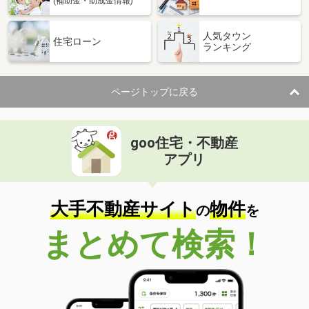
(補助金・助成金情報)
人気タウン
住宅ローン
ランキング
ページトップに戻る
goo住宅・不動産
アプリ
大手不動産サイト
物件
の
を
まとめて検索！