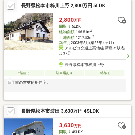
長野県松本市梓川上野 2,800万円 5LDK
2,800
万円
間取り
5LDK
2
建物面積
166.81m
2
土地面積
1217.53m
築年月
2003年5月(築23年4ヶ月)
アルピコ交通上高地線 新島々駅 徒
歩37分
長野県松本市梓川上野
2階建て
駐車場あり
所有権
百年前の古材使用住宅。
長野県松本市波田 3,630万円 4SLDK
3,630
万円
間取り
4SLDK