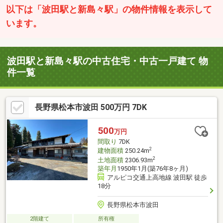
以下は「波田駅と新島々駅」の物件情報を表示して
います。
波田駅と新島々駅の中古住宅・中古一戸建て 物
件一覧
長野県松本市波田 500万円 7DK
500
万円
間取り
7DK
2
建物面積
250.24m
2
土地面積
2306.93m
築年月
1950年1月(築76年8ヶ月)
アルピコ交通上高地線 波田駅 徒歩
18分
長野県松本市波田
2階建て
所有権