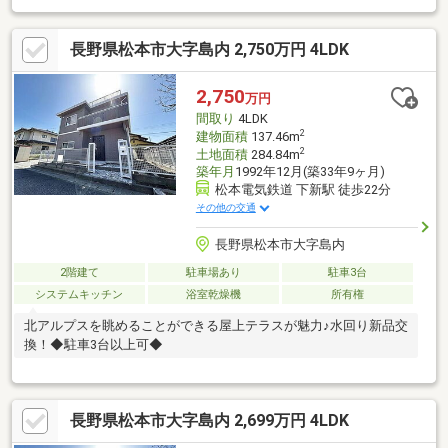
長野県松本市大字島内 2,750万円 4LDK
2,750
万円
間取り
4LDK
2
建物面積
137.46m
2
土地面積
284.84m
築年月
1992年12月(築33年9ヶ月)
松本電気鉄道 下新駅 徒歩22分
その他の交通
長野県松本市大字島内
2階建て
駐車場あり
駐車3台
システムキッチン
浴室乾燥機
所有権
北アルプスを眺めることができる屋上テラスが魅力♪水回り新品交
換！◆駐車3台以上可◆
長野県松本市大字島内 2,699万円 4LDK