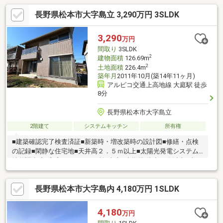
長野県松本市大字島立 3,290万円 3SLDK
3,290
万円
間取り
3SLDK
2
建物面積
126.69m
2
土地面積
226.4m
築年月
2011年10月(築14年11ヶ月)
アルピコ交通上高地線 大庭駅 徒歩
8分
長野県松本市大字島立
2階建て
システムキッチン
所有権
■建築確認完了検査済証■新築時・増改築時の設計図■修繕・点検
の記録■閑静な住宅地■天井高２．５ｍ以上■太陽光発電システム■
地盤調査済■和室■トイレ２ヶ所■南庭■小学校 徒歩10分以内■南側
テラス
長野県松本市大字島内 4,180万円 1SLDK
4,180
万円