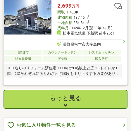
2,699
万円
間取り
4LDK
2
建物面積
137.46m
2
土地面積
284.84m
築年月
1992年12月(築33年9ヶ月)
松本電気鉄道 下新駅 徒歩25分
長野県松本市大字島内
2階建て
カウンターキッチン
システムキッチン
浴室乾燥機
所有権
即入居可
ＲＣ造りのリフォーム済住宅！LDKは20帖以上と広々♪トイレが1
階、2階それぞれにありわざわざ階段を上り下りする必要がありま
せん。屋上テラスからは、北アルプスを眺めることが出来ます。
もっと見る
お気に入り物件一覧を見る