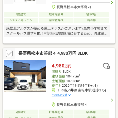
長野県松本市大字島内
2階建て
駐車場あり
駐車3台
システムキッチン
浴室乾燥機
所有権
絶景北アルプスが望める屋上テラスがございます♪島内小学校まで
スクールバス通学可能！※市街化調整区域に存するため、再建築
については一定の条件があります※建築基準法第22条区域※司法書
士・個別プロパン供給会社は売主の指定になります。プロパンガ
スの消費に係る配管設備、ガス器具等は、本土地建物の販売価格
長野県松本市笹部４ 4,980万円 3LDK
には含まれておりません。【リフォーム内容】2026年4月完了■キ
ッチン新品■お風呂新品■トイレ新品■洗面化粧台新品■コンロ新品
■フロアタイル貼り■全室クロス張替え■クッションフロア張替え■
4,980
万円
給湯器交換■室内クリーニング■外壁塗装■白蟻点検■給湯器交換
間取り
3LDK
【周辺施設】・小宮保育園まで徒歩14分(約10
2
建物面積
104.75m
2
土地面積
187.36m
築年月
2025年1月(築1年8ヶ月)
ＪＲ篠ノ井線 南松本駅 徒歩27分
その他の交通
長野県松本市笹部４
2階建て
駐車場あり
駐車3台
システムキッチン
オール電化
所有権