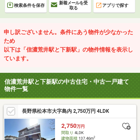
新着メールを受
検索条件を保存
アプリで探す
取る
申し訳ございません。条件にあう物件が少なかった
ため
以下は「信濃荒井駅と下新駅」の物件情報を表示し
ています。
信濃荒井駅と下新駅の中古住宅・中古一戸建て
物件一覧
長野県松本市大字島内 2,750万円 4LDK
2,750
万円
間取り
4LDK
2
建物面積
137.46m