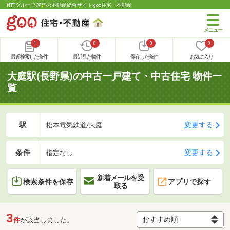
NTTグループ運営の不動産総合サイト goo住宅・不動産
1
0
0
0
最近検索した条件
最近見た物件
保存した条件
お気に入り
大庭駅(長野県)の中古一戸建て・中古住宅 物件一
覧
駅
変更する
松本電気鉄道/大庭
条件
変更する
指定なし
新着メールを受
検索条件を保存
アプリで探す
取る
3
件
が該当しました。