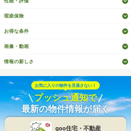
性能・評価
瑕疵保険
お得な条件
画像・動画
情報の新しさ
お気に入りの物件を見逃さない！
プッシュ通知で
最新の物件情報が届く
goo住宅・不動産