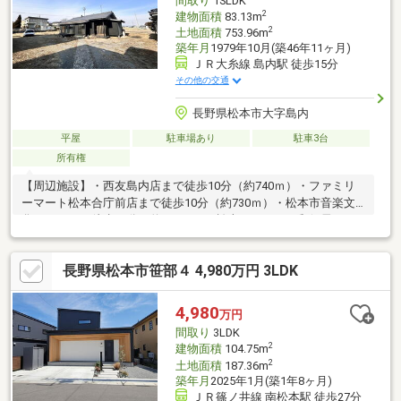
間取り
1SLDK
2
建物面積
83.13m
2
土地面積
753.96m
築年月
1979年10月(築46年11ヶ月)
ＪＲ大糸線 島内駅 徒歩15分
その他の交通
長野県松本市大字島内
平屋
駐車場あり
駐車3台
所有権
【周辺施設】・西友島内店まで徒歩10分（約740ｍ）・ファミリ
ーマート松本合庁前店まで徒歩10分（約730ｍ）・松本市音楽文
化ホールまで徒歩12分（約900ｍ）・松本あいらんど郵便局まで
徒歩6分（約410ｍ）
長野県松本市笹部４ 4,980万円 3LDK
4,980
万円
間取り
3LDK
2
建物面積
104.75m
2
土地面積
187.36m
築年月
2025年1月(築1年8ヶ月)
ＪＲ篠ノ井線 南松本駅 徒歩27分