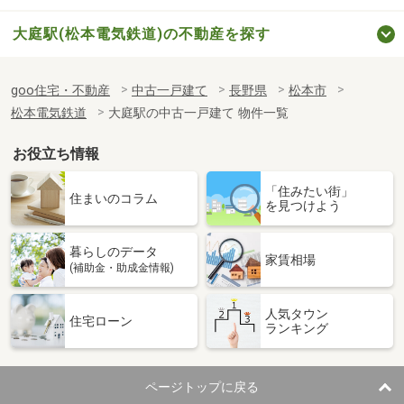
大庭駅(松本電気鉄道)の不動産を探す
goo住宅・不動産
中古一戸建て
長野県
松本市
松本電気鉄道
大庭駅の中古一戸建て 物件一覧
お役立ち情報
「住みたい街」
住まいのコラム
を見つけよう
暮らしのデータ
家賃相場
(補助金・助成金情報)
人気タウン
住宅ローン
ランキング
ページトップに戻る