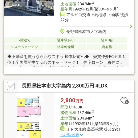
2
土地面積
284.84m
築年月
1992年12月(築33年9ヶ月)
アルピコ交通上高地線 下新駅 徒歩
22分
長野県松本市大字島内
2階建て
駐車場あり
駐車3台
システムキッチン
浴室乾燥機
所有権
◆不動産を買うならハウスドゥ 松本駅前へ◆ 売買仲介FC全国１
位！全国展開中で安心のネットワーク！ 住宅ローン、移住に関
するご相談も受付中！【周辺環境】◆セブンイレブン松本小宮北
店 徒歩8分(約640m)◆松本市小宮保育園 徒歩14分(約
1060m)◆アメリカンドラッグ梓川店 徒歩29分(約2310m)◆松本
長野県松本市大字島内 2,800万円 4LDK
大学 徒歩30分(約2350m)◆デリシア梓川店 徒歩38分(約
2980m)【注目POINT】◆屋上テラス◆駐車3台以上可お問合せは
こちらまで ハウスドゥ松本駅前 【 TEL ： 0263-31-3517 】
2,800
万円
間取り
4LDK
2
建物面積
137.46m
2
土地面積
284.84m
築年月
1992年12月(築33年9ヶ月)
ＪＲ大糸線 島高松駅 徒歩29分
その他の交通