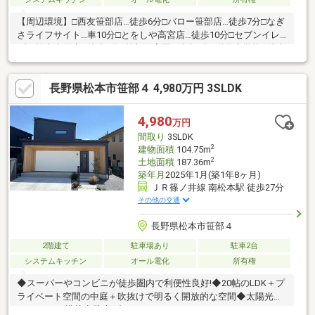
【周辺環境】□西友笹部店…徒歩6分□バロー笹部店…徒歩7分□なぎ
さライフサイト…車10分□とをしや高宮店…徒歩10分□セブンイレ
ブン松本南原店…徒歩4分□笹部保育園…徒歩5分□鎌田小学校…徒歩
27分□鎌田中学校…徒歩23分【おすすめポイント】◆2025年築の
築浅3LDK 開放感ある吹抜けや、 カフェ気分を楽しめるテラス
長野県松本市笹部４ 4,980万円 3SLDK
付♪ 洗練されたこだわりデザイン。◆太陽光発電搭載で家計に
嬉しい！◆約3帖のパントリー、WIC・ECLなど 収納充実で常に
綺麗な室内を保てます。◆スーパー、ドラッグストア徒歩圏内
4,980
万円
最寄りコンビニまで徒歩4分 生活利便性も良好です。
間取り
3SLDK
2
建物面積
104.75m
2
土地面積
187.36m
築年月
2025年1月(築1年8ヶ月)
ＪＲ篠ノ井線 南松本駅 徒歩27分
その他の交通
長野県松本市笹部４
2階建て
駐車場あり
駐車2台
システムキッチン
オール電化
所有権
◆スーパーやコンビニが徒歩圏内で利便性良好!◆20帖のLDK＋プ
ライベート空間の中庭＋吹抜けで明るく開放的な空間◆太陽光パ
ネル6.88Kw搭載◆駐車2台可