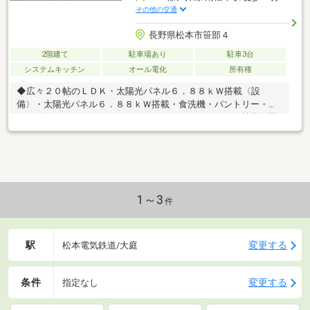
その他の交通
長野県松本市笹部４
2階建て
駐車場あり
駐車3台
システムキッチン
オール電化
所有権
◆広々２０帖のＬＤＫ・太陽光パネル６．８８ｋＷ搭載〈設
備〉・太陽光パネル６．８８ｋＷ搭載・食洗機・パントリー・シ
ューズクローク・ウォークインクローゼット・トイレ２箇所・駐
車スペース3台分■ 周辺環境 ━━━━━…‥・◯西友笹部店
（徒歩6分）◯バロー笹部店（徒歩7分）◯セブンイレブン松本
南原店（徒歩4分）◯とをしや薬局松本高宮店（徒歩7分10）◯
笹部保育園（徒歩5分）◯松南病院（徒歩10分）◯鎌田小学校
（徒歩27分）◯鎌田中学校（徒歩23分）
1～3
件
駅
変更する
松本電気鉄道/大庭
条件
変更する
指定なし