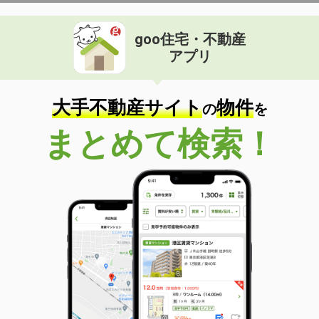
goo住宅・不動産
アプリ
大手不動産サイト
物件
の
を
まとめて検索！