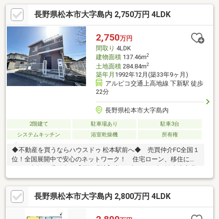
長野県松本市大字島内 2,750万円 4LDK
2,750
万円
間取り
4LDK
2
建物面積
137.46m
2
土地面積
284.84m
築年月
1992年12月(築33年9ヶ月)
アルピコ交通上高地線 下新駅 徒歩
22分
長野県松本市大字島内
2階建て
駐車場あり
駐車3台
システムキッチン
浴室乾燥機
所有権
◆不動産を買うならハウスドゥ 松本駅前へ◆ 売買仲介FC全国１
位！全国展開中で安心のネットワーク！ 住宅ローン、移住に関
するご相談も受付中！【周辺環境】◆セブンイレブン松本小宮北
店 徒歩8分(約640m)◆松本市小宮保育園 徒歩14分(約
1060m)◆アメリカンドラッグ梓川店 徒歩29分(約2310m)◆松本
長野県松本市大字島内 2,800万円 4LDK
大学 徒歩30分(約2350m)◆デリシア梓川店 徒歩38分(約
2980m)【注目POINT】◆屋上テラス◆駐車3台以上可お問合せは
こちらまで ハウスドゥ松本駅前 【 TEL ： 0263-31-3517 】