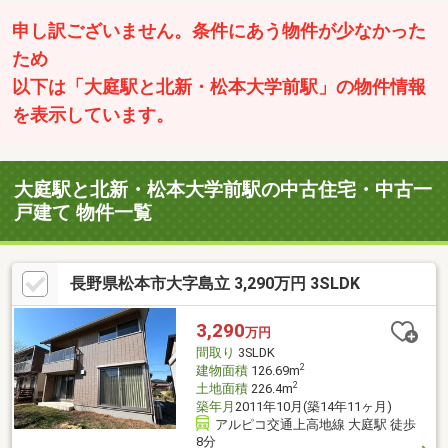
申し訳ございません。条件にあう物件が少なかった
ため
以下は「大庭駅と北新・松本大学前駅」の物件情報
を表示しています。
大庭駅と北新・松本大学前駅の中古住宅・中古一
戸建て 物件一覧
長野県松本市大字島立 3,290万円 3SLDK
3,290
万円
間取り
3SLDK
2
建物面積
126.69m
2
土地面積
226.4m
築年月
2011年10月(築14年11ヶ月)
アルピコ交通上高地線 大庭駅 徒歩
8分