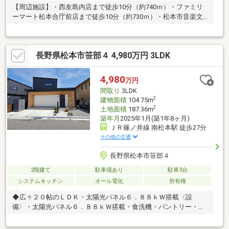
【周辺施設】・西友島内店まで徒歩10分（約740ｍ）・ファミリ
ーマート松本合庁前店まで徒歩10分（約730ｍ）・松本市音楽文
化ホールまで徒歩12分（約900ｍ）・松本あいらんど郵便局まで
徒歩6分（約410ｍ）
長野県松本市笹部４ 4,980万円 3LDK
4,980
万円
間取り
3LDK
2
建物面積
104.75m
2
土地面積
187.36m
築年月
2025年1月(築1年8ヶ月)
ＪＲ篠ノ井線 南松本駅 徒歩27分
その他の交通
長野県松本市笹部４
2階建て
駐車場あり
駐車3台
システムキッチン
オール電化
所有権
◆広々２０帖のＬＤＫ・太陽光パネル６．８８ｋＷ搭載〈設
備〉・太陽光パネル６．８８ｋＷ搭載・食洗機・パントリー・シ
ューズクローク・ウォークインクローゼット・トイレ２箇所・駐
車スペース3台分■ 周辺環境 ━━━━━…‥・◯西友笹部店