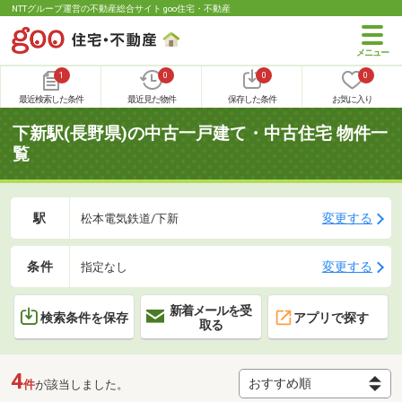
NTTグループ運営の不動産総合サイト goo住宅・不動産
1
0
0
0
最近検索した条件
最近見た物件
保存した条件
お気に入り
下新駅(長野県)の中古一戸建て・中古住宅 物件一
覧
駅
変更する
松本電気鉄道/下新
条件
変更する
指定なし
新着メールを受
検索条件を保存
アプリで探す
取る
4
件
が該当しました。