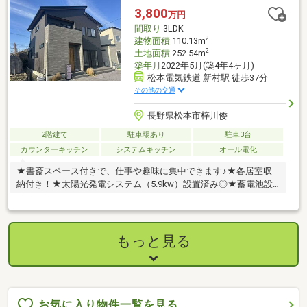
3,800
万円
間取り
3LDK
2
建物面積
110.13m
2
土地面積
252.54m
築年月
2022年5月(築4年4ヶ月)
松本電気鉄道 新村駅 徒歩37分
その他の交通
長野県松本市梓川倭
2階建て
駐車場あり
駐車3台
カウンターキッチン
システムキッチン
オール電化
★書斎スペース付きで、仕事や趣味に集中できます♪★各居室収
納付き！★太陽光発電システム（5.9kw）設置済み◎★蓄電池設
置済み◎
もっと見る
お気に入り物件一覧を見る