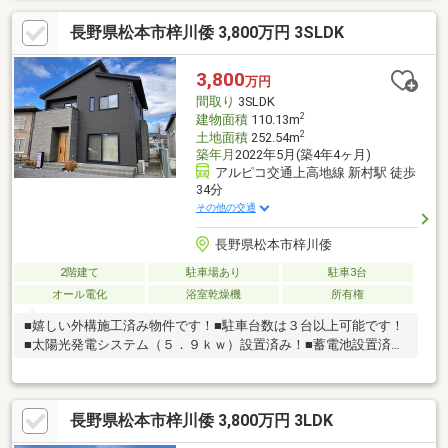
（徒歩6分）◯バロー笹部店（徒歩7分）◯セブンイレブン松本
長野県松本市梓川倭 3,800万円 3SLDK
南原店（徒歩4分）◯とをしや薬局松本高宮店（徒歩7分10）◯
笹部保育園（徒歩5分）◯松南病院（徒歩10分）◯鎌田小学校
（徒歩27分）◯鎌田中学校（徒歩23分）
3,800
万円
間取り
3SLDK
2
建物面積
110.13m
2
土地面積
252.54m
築年月
2022年5月(築4年4ヶ月)
アルピコ交通上高地線 新村駅 徒歩
34分
その他の交通
長野県松本市梓川倭
2階建て
駐車場あり
駐車3台
オール電化
浴室乾燥機
所有権
■嬉しい外構施工済み物件です！■駐車台数は３台以上可能です！
■太陽光発電システム（５．９ｋｗ）設置済み！■蓄電池設置済
み！
長野県松本市梓川倭 3,800万円 3LDK