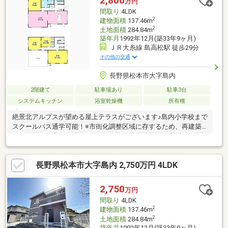
2,800
万円
間取り
4LDK
2
建物面積
137.46m
2
土地面積
284.84m
築年月
1992年12月(築33年9ヶ月)
ＪＲ大糸線 島高松駅 徒歩29分
その他の交通
長野県松本市大字島内
2階建て
駐車場あり
駐車3台
システムキッチン
浴室乾燥機
所有権
絶景北アルプスが望める屋上テラスがございます♪島内小学校まで
スクールバス通学可能！※市街化調整区域に存するため、再建築
については一定の条件があります※建築基準法第22条区域※司法書
士・個別プロパン供給会社は売主の指定になります。プロパンガ
スの消費に係る配管設備、ガス器具等は、本土地建物の販売価格
長野県松本市大字島内 2,750万円 4LDK
には含まれておりません。【リフォーム内容】2026年4月完了■キ
ッチン新品■お風呂新品■トイレ新品■洗面化粧台新品■コンロ新品
■フロアタイル貼り■全室クロス張替え■クッションフロア張替え■
2,750
万円
給湯器交換■室内クリーニング■外壁塗装■白蟻点検■給湯器交換
間取り
4LDK
【周辺施設】・小宮保育園まで徒歩14分(約10
2
建物面積
137.46m
2
土地面積
284.84m
築年月
1992年12月(築33年9ヶ月)