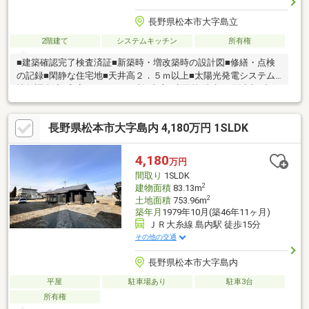
長野県松本市大字島立
2階建て
システムキッチン
所有権
■建築確認完了検査済証■新築時・増改築時の設計図■修繕・点検
の記録■閑静な住宅地■天井高２．５ｍ以上■太陽光発電システム■
地盤調査済■和室■トイレ２ヶ所■南庭■小学校 徒歩10分以内■南側
テラス
長野県松本市大字島内 4,180万円 1SLDK
4,180
万円
間取り
1SLDK
2
建物面積
83.13m
2
土地面積
753.96m
築年月
1979年10月(築46年11ヶ月)
ＪＲ大糸線 島内駅 徒歩15分
その他の交通
長野県松本市大字島内
平屋
駐車場あり
駐車3台
所有権