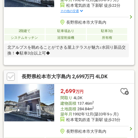
松本電気鉄道 下新駅 徒歩22分
その他の交通
長野県松本市大字島内
2階建て
駐車場あり
駐車3台
システムキッチン
浴室乾燥機
所有権
北アルプスを眺めることができる屋上テラスが魅力♪水回り新品交
換！◆駐車3台以上可◆
長野県松本市大字島内 2,699万円 4LDK
2,699
万円
間取り
4LDK
2
建物面積
137.46m
2
土地面積
284.84m
築年月
1992年12月(築33年9ヶ月)
松本電気鉄道 下新駅 徒歩25分
長野県松本市大字島内