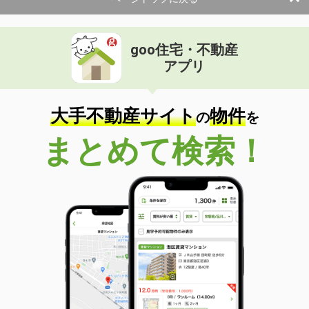
goo住宅・不動産
アプリ
大手不動産サイト
物件
の
を
まとめて検索！