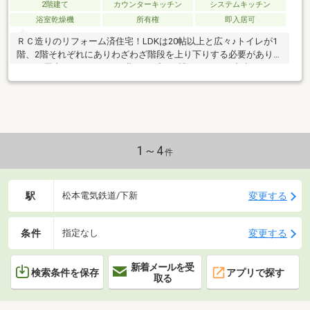
2階建て
カウンターキッチン
システムキッチン
浴室乾燥機
所有権
即入居可
ＲＣ造りのリフォーム済住宅！LDKは20帖以上と広々♪トイレが1
階、2階それぞれにありわざわざ階段を上り下りする必要がありま
せん。屋上テラスからは、北アルプスを眺めることが出来ます。
1～4
件
駅
変更する
松本電気鉄道/下新
条件
変更する
指定なし
新着メールを受
検索条件を保存
アプリで探す
取る