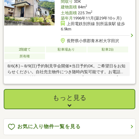
間取り
3DK
2
建物面積
84m
2
土地面積
225.7m
築年月
1996年11月(築29年10ヶ月)
上田電鉄別所線 別所温泉駅 徒歩
6.9km
長野県小県郡青木村大字田沢
2階建て
駐車場あり
駐車2台
所有権
8/6(木)～8/9(日)予約制見学会開催※当日予約OK。ご希望日をお知
らせください。自社売主物件につき随時内覧可能です。お電話か
メールでご希望日をお知らせください。【おすすめポイント】・
本物件は条件により住宅ローン減税が適用されます。・雨漏り、
構造上主要な部分の欠陥や・腐食、給排水管の故障や漏水につい
てお引渡しより２年間保証。・シロアリ防除工事施工後5年間保
もっと見る
証。
お気に入り物件一覧を見る