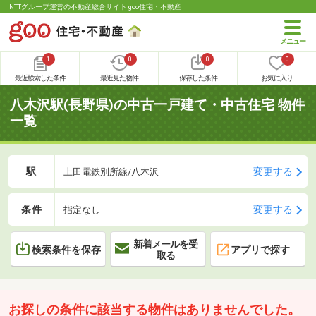
NTTグループ運営の不動産総合サイト goo住宅・不動産
1
0
0
0
最近検索した条件
最近見た物件
保存した条件
お気に入り
八木沢駅(長野県)の中古一戸建て・中古住宅 物件
一覧
駅
変更する
上田電鉄別所線/八木沢
条件
変更する
指定なし
新着メールを受
検索条件を保存
アプリで探す
取る
お探しの条件に該当する物件はありませんでした。