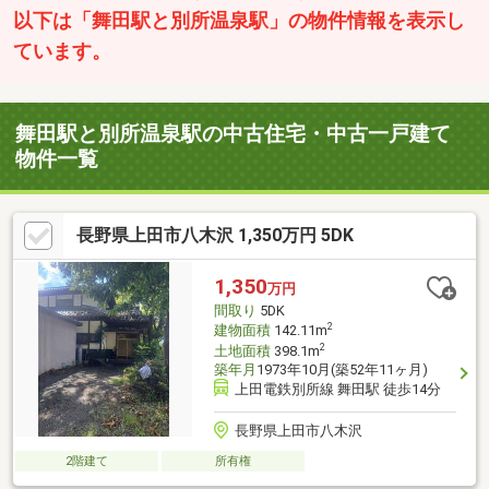
以下は「舞田駅と別所温泉駅」の物件情報を表示し
ています。
舞田駅と別所温泉駅の中古住宅・中古一戸建て
物件一覧
長野県上田市八木沢 1,350万円 5DK
1,350
万円
間取り
5DK
2
建物面積
142.11m
2
土地面積
398.1m
築年月
1973年10月(築52年11ヶ月)
上田電鉄別所線 舞田駅 徒歩14分
長野県上田市八木沢
2階建て
所有権