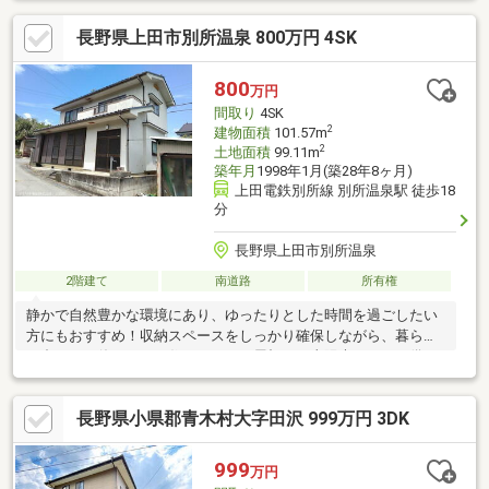
長野県上田市別所温泉 800万円 4SK
800
万円
間取り
4SK
2
建物面積
101.57m
2
土地面積
99.11m
築年月
1998年1月(築28年8ヶ月)
上田電鉄別所線 別所温泉駅 徒歩18
分
長野県上田市別所温泉
2階建て
南道路
所有権
静かで自然豊かな環境にあり、ゆったりとした時間を過ごしたい
方にもおすすめ！収納スペースをしっかり確保しながら、暮らし
に合わせて使いやすい住まいです。屋根には太陽光パネルを備
え、日々の暮らしにも嬉しいポイント♪北向観音まで約750m、別
所温泉駅まで約1，100mと、別所温泉巡りや街歩きを気軽に楽し
長野県小県郡青木村大字田沢 999万円 3DK
める立地も魅力です。自然と温泉を身近に感じながら、心豊かな
暮らしを始めてみませんか♪（備考：土砂災害警戒区域（イエロー
ゾーン）、駐車可能台数0台、契約不適合責任免責、太陽光5.5kw
999
万円
搭載、令和8年度固定資産税・都市計画税34，829円）