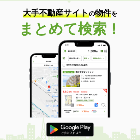
大手不動産サイト
物件
の
を
まとめて検索！