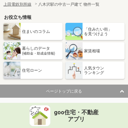
上田電鉄別所線
八木沢駅の中古一戸建て 物件一覧
お役立ち情報
「住みたい街」
住まいのコラム
を見つけよう
暮らしのデータ
家賃相場
(補助金・助成金情報)
人気タウン
住宅ローン
ランキング
ページトップに戻る
goo住宅・不動産
アプリ