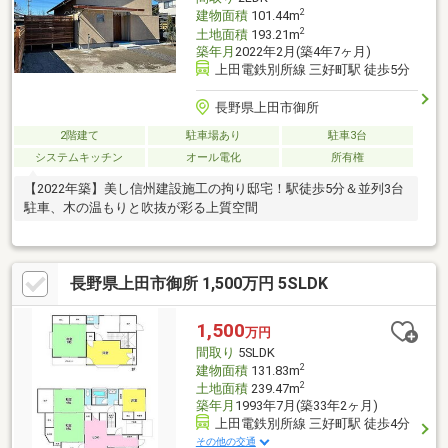
2
建物面積
101.44m
2
土地面積
193.21m
築年月
2022年2月(築4年7ヶ月)
上田電鉄別所線 三好町駅 徒歩5分
長野県上田市御所
2階建て
駐車場あり
駐車3台
システムキッチン
オール電化
所有権
【2022年築】美し信州建設施工の拘り邸宅！駅徒歩5分＆並列3台
駐車、木の温もりと吹抜が彩る上質空間
長野県上田市御所 1,500万円 5SLDK
1,500
万円
間取り
5SLDK
2
建物面積
131.83m
2
土地面積
239.47m
築年月
1993年7月(築33年2ヶ月)
上田電鉄別所線 三好町駅 徒歩4分
その他の交通