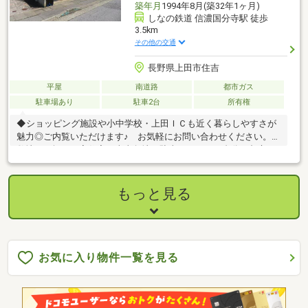
築年月
1994年8月(築32年1ヶ月)
しなの鉄道 信濃国分寺駅 徒歩
3.5km
その他の交通
長野県上田市住吉
平屋
南道路
都市ガス
駐車場あり
駐車2台
所有権
◆ショッピング施設や小中学校・上田ＩＣも近く暮らしやすさが
魅力◎ご内覧いただけます♪ お気軽にお問い合わせください。・
敷地９９坪の平家住宅・南東角地・駐車スペース２台分・都市ガ
ス仕様■ 周辺環境 ━━━━━…‥・◯やおふく古里店（約５５
０ｍ）◯ローソン上田古里東店（約４００ｍ）◯セキチュー上
田菅平インター店（約７００ｍ）◯神科第二保育園（約８００
もっと見る
ｍ）◯神科小学校（約９００ｍ）◯第五中学校（約１．４ｋ
ｍ）
お気に入り物件一覧を見る