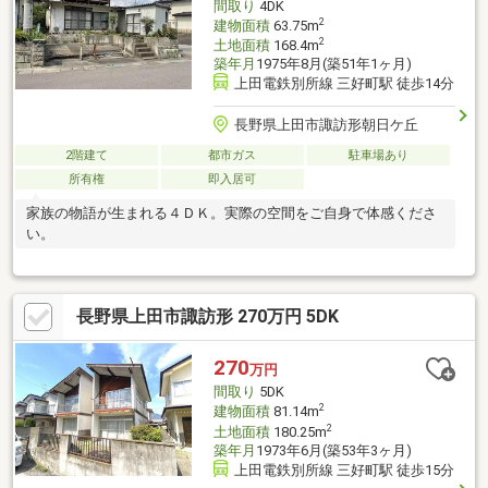
間取り
4DK
2
建物面積
63.75m
2
土地面積
168.4m
築年月
1975年8月(築51年1ヶ月)
上田電鉄別所線 三好町駅 徒歩14分
長野県上田市諏訪形朝日ケ丘
2階建て
都市ガス
駐車場あり
所有権
即入居可
家族の物語が生まれる４ＤＫ。実際の空間をご自身で体感くださ
い。
長野県上田市諏訪形 270万円 5DK
270
万円
間取り
5DK
2
建物面積
81.14m
2
土地面積
180.25m
築年月
1973年6月(築53年3ヶ月)
上田電鉄別所線 三好町駅 徒歩15分