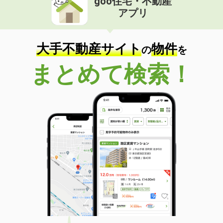
goo住宅・不動産
アプリ
大手不動産サイト
物件
の
を
まとめて検索！