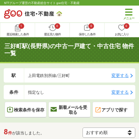
NTTグループ運営の不動産総合サイト goo住宅・不動産
1
0
0
0
最近検索した条件
最近見た物件
保存した条件
お気に入り
三好町駅(長野県)の中古一戸建て・中古住宅 物件
一覧
駅
変更する
上田電鉄別所線/三好町
条件
変更する
指定なし
新着メールを受
検索条件を保存
アプリで探す
取る
8
件
が該当しました。