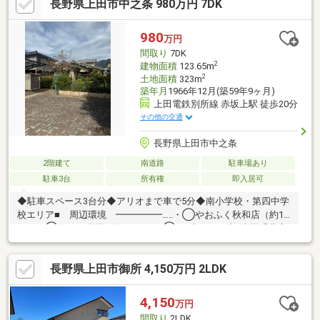
長野県上田市中之条 980万円 7DK
（２）新築時から現在に至るまでの住宅履歴（点検・補修）を管
理・蓄積（３）５０年以上のメンテナンスプログラムに対応※本
物件は保証期間の承継が可能です。（有償）
980
万円
間取り
7DK
2
建物面積
123.65m
2
土地面積
323m
築年月
1966年12月(築59年9ヶ月)
上田電鉄別所線 赤坂上駅 徒歩20分
その他の交通
長野県上田市中之条
2階建て
南道路
駐車場あり
駐車3台
所有権
即入居可
◆駐車スペース3台分◆アリオまで車で5分◆南小学校・第四中学
校エリア■ 周辺環境 ━━━━━…‥・◯やおふく秋和店（約1.5
ｋｍ）◯アリオ上田（約2.0ｋｍ）◯セブンイレブン上田千曲高
校前店（約700ｍ）◯カインズ上田店（約1.5ｋｍ）◯マツモト
キヨシ上田原店（約1.7ｋｍ）◯みのり保育園（約1.2ｋｍ）◯南
長野県上田市御所 4,150万円 2LDK
小学校(約1.2ｋｍ)◯第四中学校(約1.7ｋｍ)◎ご内覧いただけま
す お気軽にご連絡ください。
4,150
万円
間取り
2LDK