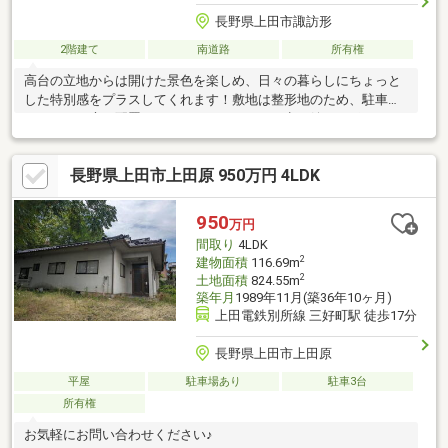
長野県上田市諏訪形
2階建て
南道路
所有権
高台の立地からは開けた景色を楽しめ、日々の暮らしにちょっと
した特別感をプラスしてくれます！敷地は整形地のため、駐車ス
ペースやお庭の配置などもイメージしやすい点が嬉しいポイント♪
建物はコンパクトな約81㎡で、リフォームを取り入れながら自分
らしい住まいづくりを楽しむのもおすすめです。価格面からも検
長野県上田市上田原 950万円 4LDK
討しやすく、はじめてのマイホームやセカンドハウスにもぴった
り！(備考：・令和8年度 固定資産税・都市計画税 26，102
円 ・駐車可能台数 2～3台 ・契約不適合責任免責 ・建物面
950
万円
積は登記の面積を記載(増築あり))
間取り
4LDK
2
建物面積
116.69m
2
土地面積
824.55m
築年月
1989年11月(築36年10ヶ月)
上田電鉄別所線 三好町駅 徒歩17分
長野県上田市上田原
平屋
駐車場あり
駐車3台
所有権
お気軽にお問い合わせください♪