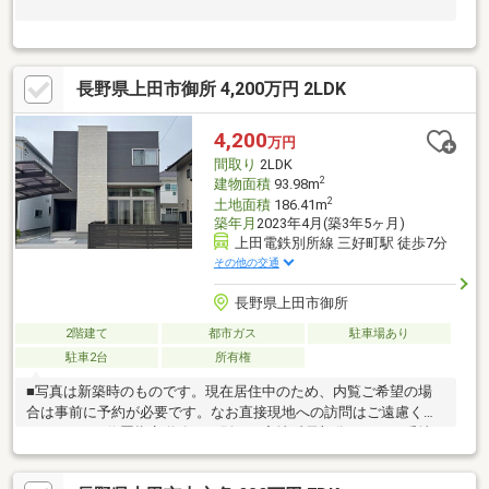
長野県上田市御所 4,200万円 2LDK
4,200
万円
間取り
2LDK
2
建物面積
93.98m
2
土地面積
186.41m
築年月
2023年4月(築3年5ヶ月)
上田電鉄別所線 三好町駅 徒歩7分
その他の交通
長野県上田市御所
2階建て
都市ガス
駐車場あり
駐車2台
所有権
■写真は新築時のものです。現在居住中のため、内覧ご希望の場
合は事前に予約が必要です。なお直接現地への訪問はご遠慮くだ
さいませ。■位置指定道路とは別に、宅地延長部分（２０７番地
３４・８２㎡ 持分２分の１）も売買対象土地です。【スムスト
ック認定住宅】（１）「新耐震基準」レベルの耐震性を保持