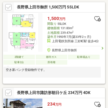
長野県上田市御所 1,500万円 5SLDK
1,500
万円
間取り
5SLDK
2
建物面積
131.83m
2
土地面積
239.47m
築年月
1993年7月(築33年2ヶ月)
上田電鉄別所線 三好町駅 徒歩4分
長野県上田市御所
2階建て
都市ガス
駐車場あり
駐車2台
所有権
空き家バンク登録物件です。
長野県上田市諏訪形朝日ケ丘 234万円 4DK
234
万円