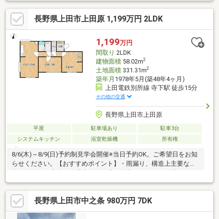
まで徒歩圏内なのもポイント♪穏やかな雰囲気の住宅街で、和風の
家をお探しの方にぴったりの一軒です！（備考：・令和7年度 固
長野県上田市上田原 1,199万円 2LDK
定資産税・都市計画税 65，658円・水害ハザードマップ 5ｍ～
10ｍ未満・駐車可能台数 2台・契約不適合責任免責）
1,199
万円
間取り
2LDK
2
建物面積
58.02m
2
土地面積
331.31m
築年月
1978年5月(築48年4ヶ月)
上田電鉄別所線 寺下駅 徒歩15分
その他の交通
長野県上田市上田原
平屋
駐車場あり
駐車3台
システムキッチン
浴室乾燥機
所有権
8/6(木)～8/9(日)予約制見学会開催※当日予約OK。ご希望日をお知
らせください。【おすすめポイント】・雨漏り、構造上主要な部
分の欠陥や・腐食、給排水管の故障や漏水についてお引渡しより
２年間保証。・シロアリ防除工事施工後5年間保証。【周辺施
設】・川辺小学校まで約1800ｍ（徒歩約23分）・第六中学校まで
長野県上田市中之条 980万円 7DK
約3300ｍ（徒歩約42分）・ツルヤ神畑店様まで約1000ｍ（徒歩約
13分）