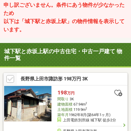
申し訳ございません。条件にあう物件が少なかった
ため
以下は「城下駅と赤坂上駅」の物件情報を表示して
います。
城下駅と赤坂上駅の中古住宅・中古一戸建て 物
件一覧
長野県上田市諏訪形 198万円 3K
198
万円
間取り
3K
2
建物面積
67.94m
2
土地面積
119.9m
築年月
1962年8月(築64年1ヶ月)
上田電鉄別所線 城下駅 徒歩2分