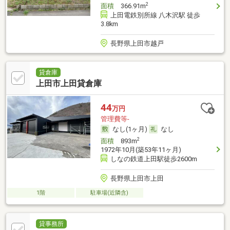
2
面積
366.91m
上田電鉄別所線 八木沢駅 徒歩
3.8km
長野県上田市越戸
貸倉庫
上田市上田貸倉庫
44
万円
管理費等-
なし(1ヶ月)
なし
2
面積
893m
1972年10月(築53年11ヶ月)
しなの鉄道上田駅徒歩2600m
長野県上田市上田
1階
駐車場(近隣含)
貸事務所