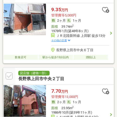
9.35
万円
管理費等5,000円
2ヶ月
1ヶ月
2
面積
39.74m
1978年1月(築48年8ヶ月)
ＪＲ北陸新幹線 上田駅 徒歩13分
その他の交通
長野県上田市中央６丁目
飲食店可
駅から徒歩15分以内
2階以上
貸店舗（建物一部）
長野県上田市中央２丁目
7.70
万円
管理費等13,000円
2ヶ月
1ヶ月
2
面積
25.95m
1986年10月(築39年11ヶ月)