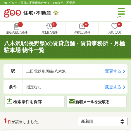
NTTグループ運営の不動産総合サイト goo住宅・不動産
1
0
0
0
最近検索した条件
最近見た物件
保存した条件
お気に入り
八木沢駅(長野県)の賃貸店舗・賃貸事務所・月極
駐車場 物件一覧
駅
変更する
上田電鉄別所線/八木沢
条件
変更する
指定なし
検索条件を保存
新着メールを受取る
1
件
が該当しました。