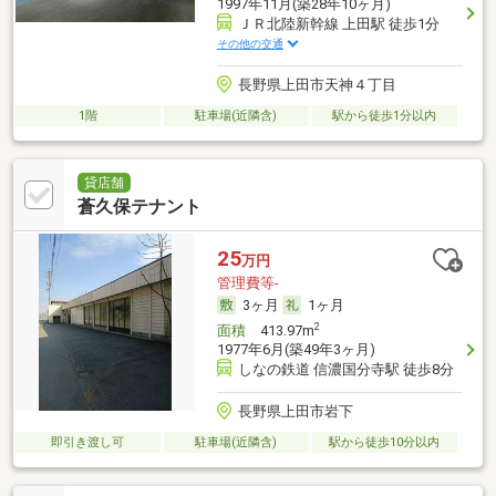
1997年11月(築28年10ヶ月)
ＪＲ北陸新幹線 上田駅 徒歩1分
その他の交通
長野県上田市天神４丁目
1階
駐車場(近隣含)
駅から徒歩1分以内
貸店舗
蒼久保テナント
25
万円
管理費等-
3ヶ月
1ヶ月
2
面積
413.97m
1977年6月(築49年3ヶ月)
しなの鉄道 信濃国分寺駅 徒歩8分
長野県上田市岩下
即引き渡し可
駐車場(近隣含)
駅から徒歩10分以内