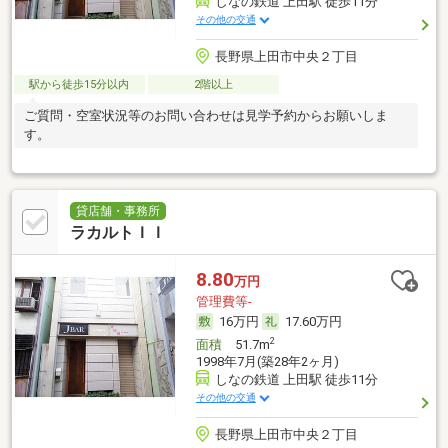
しなの鉄道 上田駅 徒歩11分
その他の交通
長野県上田市中央２丁目
駅から徒歩15分以内
2階以上
ご質問・空室状況等のお問い合わせは見学予約からお願いしま
す。
貸店舗・事務所
ラカルトＩＩ
8.80
万円
管理費等-
16万円
17.60万円
2
面積
51.7m
1998年7月(築28年2ヶ月)
しなの鉄道 上田駅 徒歩11分
その他の交通
長野県上田市中央２丁目