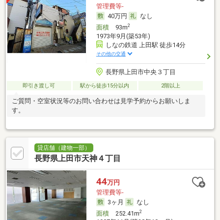
管理費等-
40万円
なし
2
面積
93m
1973年9月(築53年)
しなの鉄道 上田駅 徒歩14分
その他の交通
長野県上田市中央３丁目
即引き渡し可
駅から徒歩15分以内
2階以上
ご質問・空室状況等のお問い合わせは見学予約からお願いしま
す。
貸店舗（建物一部）
長野県上田市天神４丁目
44
万円
管理費等-
3ヶ月
なし
2
面積
252.41m