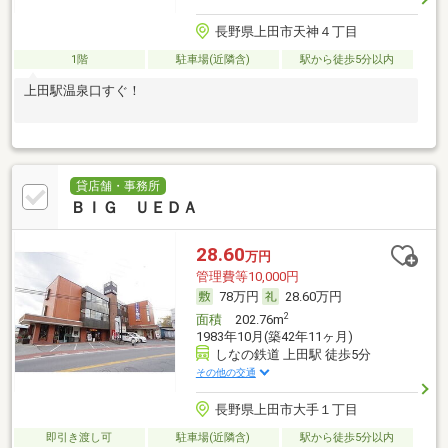
長野県上田市天神４丁目
1階
駐車場(近隣含)
駅から徒歩5分以内
上田駅温泉口すぐ！
貸店舗・事務所
ＢＩＧ ＵＥＤＡ
28.60
万円
管理費等10,000円
78万円
28.60万円
2
面積
202.76m
1983年10月(築42年11ヶ月)
しなの鉄道 上田駅 徒歩5分
その他の交通
長野県上田市大手１丁目
即引き渡し可
駐車場(近隣含)
駅から徒歩5分以内