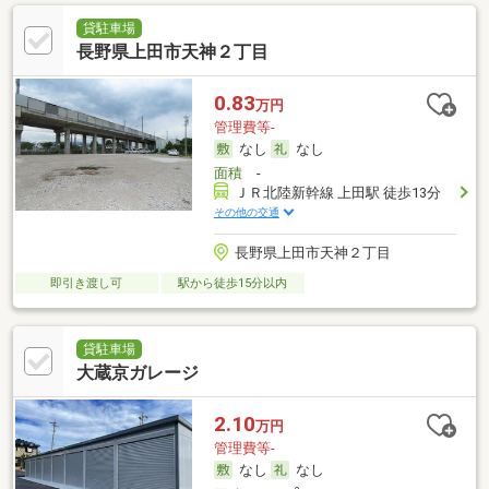
貸駐車場
長野県上田市天神２丁目
0.83
万円
管理費等-
なし
なし
面積
-
ＪＲ北陸新幹線 上田駅 徒歩13分
その他の交通
長野県上田市天神２丁目
即引き渡し可
駅から徒歩15分以内
貸駐車場
大蔵京ガレージ
2.10
万円
管理費等-
なし
なし