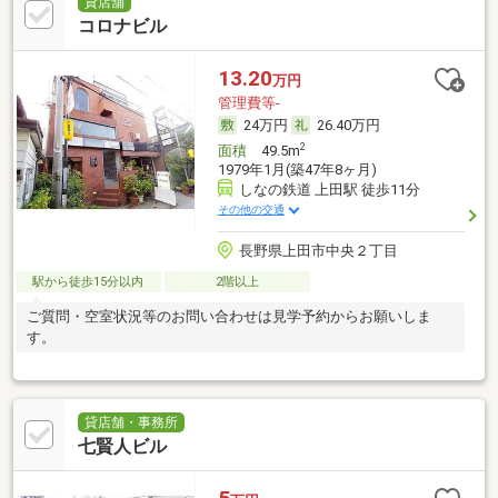
貸店舗
コロナビル
13.20
万円
管理費等-
24万円
26.40万円
2
面積
49.5m
1979年1月(築47年8ヶ月)
しなの鉄道 上田駅 徒歩11分
その他の交通
長野県上田市中央２丁目
駅から徒歩15分以内
2階以上
ご質問・空室状況等のお問い合わせは見学予約からお願いしま
す。
貸店舗・事務所
七賢人ビル