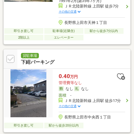
1991年2月(築35年7ヶ月)
ＪＲ北陸新幹線 上田駅 徒歩7分
その他の交通
長野県上田市天神１丁目
即引き渡し可
駐車場(近隣含)
駅から徒歩7分以内
2階以上
エレベーター
貸駐車場
下紺パーキング
0.40
万円
管理費等なし
なし
なし
面積
-
ＪＲ北陸新幹線 上田駅 徒歩17分
その他の交通
長野県上田市中央西１丁目
即引き渡し可
駅から徒歩20分以内