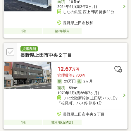
2
面積
16.5m
2024年6月(築2年3ヶ月)
しなの鉄道 西上田駅 徒歩33分
長野県上田市秋和
1階
築3年以内
貸事務所
長野県上田市中央２丁目
12.67
万円
管理費等3,700円
23万円
2ヶ月
2
面積
58m
1970年2月(築56年7ヶ月)
ＪＲ北陸新幹線 上田駅 バス5分/
「松尾町」バス停 停歩1分
長野県上田市中央２丁目
1階
駐車場(近隣含)