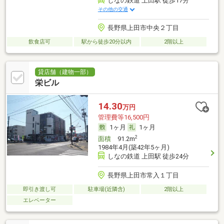
しなの鉄道 上田駅 徒歩17分
その他の交通
長野県上田市中央２丁目
飲食店可
駅から徒歩20分以内
2階以上
貸店舗（建物一部）
栄ビル
14.30
万円
管理費等16,500円
1ヶ月
1ヶ月
2
面積
91.2m
1984年4月(築42年5ヶ月)
しなの鉄道 上田駅 徒歩24分
長野県上田市常入１丁目
即引き渡し可
駐車場(近隣含)
2階以上
エレベーター