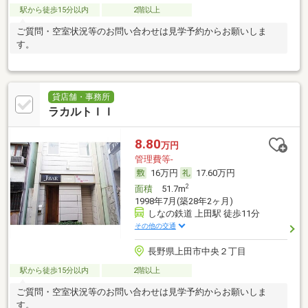
駅から徒歩15分以内
2階以上
ご質問・空室状況等のお問い合わせは見学予約からお願いしま
す。
貸店舗・事務所
ラカルトＩＩ
8.80
万円
管理費等-
16万円
17.60万円
2
面積
51.7m
1998年7月(築28年2ヶ月)
しなの鉄道 上田駅 徒歩11分
その他の交通
長野県上田市中央２丁目
駅から徒歩15分以内
2階以上
ご質問・空室状況等のお問い合わせは見学予約からお願いしま
す。