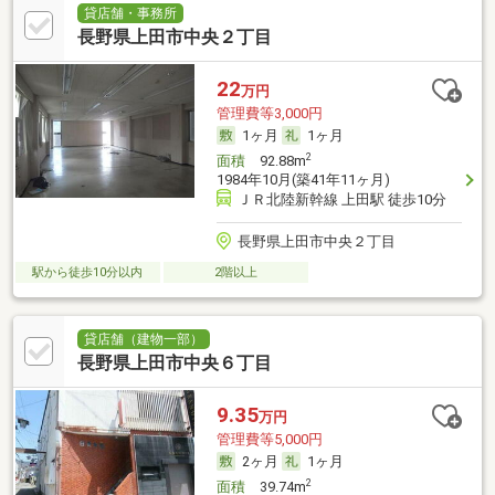
貸店舗・事務所
長野県上田市中央２丁目
22
万円
管理費等3,000円
1ヶ月
1ヶ月
2
面積
92.88m
1984年10月(築41年11ヶ月)
ＪＲ北陸新幹線 上田駅 徒歩10分
長野県上田市中央２丁目
駅から徒歩10分以内
2階以上
貸店舗（建物一部）
長野県上田市中央６丁目
9.35
万円
管理費等5,000円
2ヶ月
1ヶ月
2
面積
39.74m