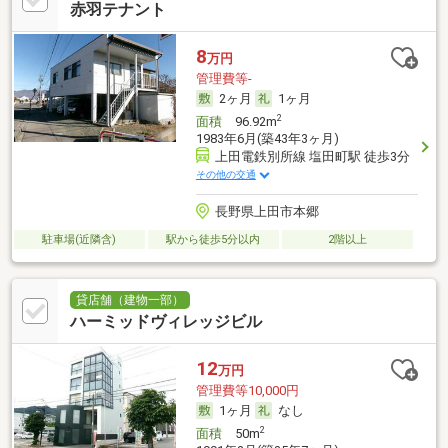
赤羽テナント
8
万円
管理費等-
2ヶ月
1ヶ月
2
面積
96.92m
1983年6月(築43年3ヶ月)
上田電鉄別所線 塩田町駅 徒歩3分
その他の交通
長野県上田市本郷
駐車場(近隣含)
駅から徒歩5分以内
2階以上
貸店舗（建物一部）
ハーミッドヴィレッジビル
12
万円
管理費等10,000円
1ヶ月
なし
2
面積
50m