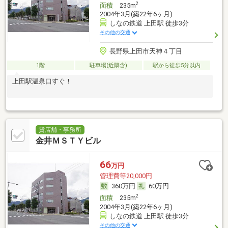
2
面積
235m
2004年3月(築22年6ヶ月)
しなの鉄道 上田駅 徒歩3分
その他の交通
長野県上田市天神４丁目
1階
駐車場(近隣含)
駅から徒歩5分以内
上田駅温泉口すぐ！
貸店舗・事務所
金井ＭＳＴＹビル
66
万円
管理費等20,000円
360万円
60万円
2
面積
235m
2004年3月(築22年6ヶ月)
しなの鉄道 上田駅 徒歩3分
その他の交通