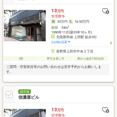
13
万円
管理費等-
30万円
16.50万円
2
面積
54m
1990年11月(築35年10ヶ月)
北陸新幹線 上田駅 徒歩9分
その他の交通
長野県上田市中央２丁目
1階
即引き渡し可
駅から徒歩10分以内
ご質問・空室状況等のお問い合わせは見学予約からお願いしま
す。
貸店舗
信濃屋ビル
13
万円
管理費等-