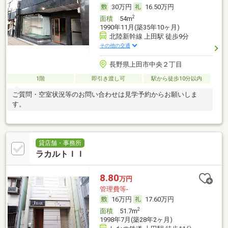
30万円
16.50万円
2
面積
54m
1990年11月(築35年10ヶ月)
北陸新幹線 上田駅 徒歩9分
その他の交通
長野県上田市中央２丁目
1階
即引き渡し可
駅から徒歩10分以内
ご質問・空室状況等のお問い合わせは見学予約からお願いしま
す。
貸店舗・事務所
ラカルトＩＩ
8.80
万円
管理費等-
16万円
17.60万円
2
面積
51.7m
1998年7月(築28年2ヶ月)