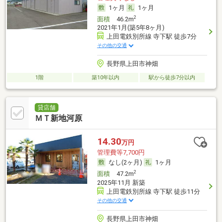
1ヶ月
1ヶ月
2
面積
46.2m
2021年1月(築5年8ヶ月)
上田電鉄別所線 寺下駅 徒歩7分
その他の交通
長野県上田市神畑
1階
築10年以内
駅から徒歩7分以内
貸店舗
ＭＴ新地河原
14.30
万円
管理費等7,700円
なし(2ヶ月)
1ヶ月
2
面積
47.2m
2025年11月 新築
上田電鉄別所線 寺下駅 徒歩11分
その他の交通
長野県上田市神畑