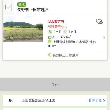
貸地
長野県上田市越戸
3.80
万円
管理費等なし
1ヶ月
1ヶ月
2
面積
366.91m
上田電鉄別所線 八木沢駅 徒歩
3.8km
長野県上田市越戸
1
件
駅
変更する
上田電鉄別所線/八木沢