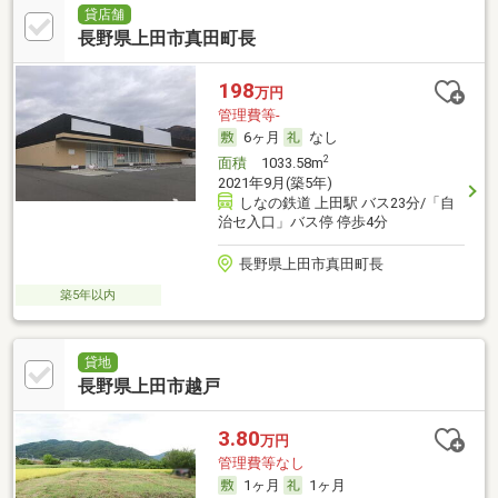
貸店舗
長野県上田市真田町長
198
万円
管理費等-
6ヶ月
なし
2
面積
1033.58m
2021年9月(築5年)
しなの鉄道 上田駅 バス23分/「自
治セ入口」バス停 停歩4分
長野県上田市真田町長
築5年以内
貸地
長野県上田市越戸
3.80
万円
管理費等なし
1ヶ月
1ヶ月