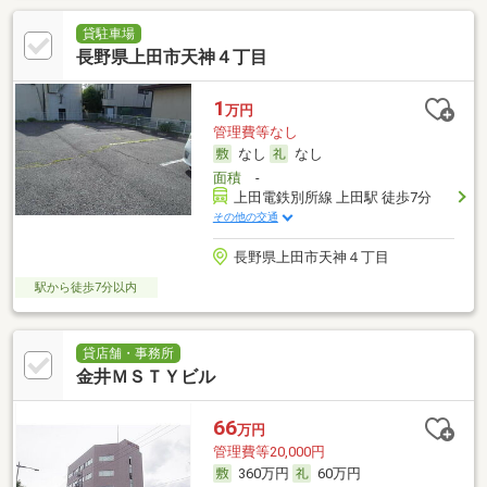
貸駐車場
長野県上田市天神４丁目
1
万円
管理費等なし
なし
なし
面積
-
上田電鉄別所線 上田駅 徒歩7分
その他の交通
長野県上田市天神４丁目
駅から徒歩7分以内
貸店舗・事務所
金井ＭＳＴＹビル
66
万円
管理費等20,000円
360万円
60万円