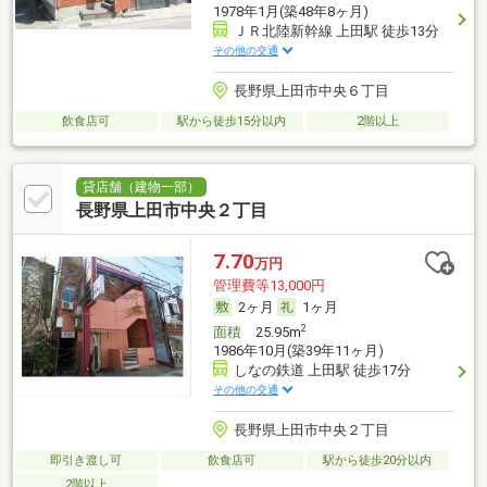
1978年1月(築48年8ヶ月)
ＪＲ北陸新幹線 上田駅 徒歩13分
その他の交通
長野県上田市中央６丁目
飲食店可
駅から徒歩15分以内
2階以上
貸店舗（建物一部）
長野県上田市中央２丁目
7.70
万円
管理費等13,000円
2ヶ月
1ヶ月
2
面積
25.95m
1986年10月(築39年11ヶ月)
しなの鉄道 上田駅 徒歩17分
その他の交通
長野県上田市中央２丁目
即引き渡し可
飲食店可
駅から徒歩20分以内
2階以上