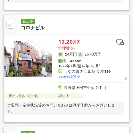
貸店舗
コロナビル
13.20
万円
管理費等-
24万円
26.40万円
2
面積
49.5m
1979年1月(築47年8ヶ月)
しなの鉄道 上田駅 徒歩11分
その他の交通
長野県上田市中央２丁目
駅から徒歩15分以内
2階以上
ご質問・空室状況等のお問い合わせは見学予約からお願いしま
す。