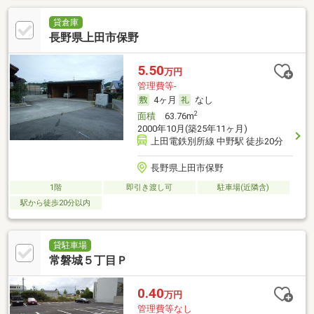
貸倉庫
長野県上田市保野
5.50
万円
管理費等-
4ヶ月
なし
2
面積
63.76m
2000年10月(築25年11ヶ月)
上田電鉄別所線 中野駅 徒歩20分
長野県上田市保野
1階
即引き渡し可
駐車場(近隣含)
駅から徒歩20分以内
貸駐車場
常磐城５丁目Ｐ
0.40
万円
管理費等なし