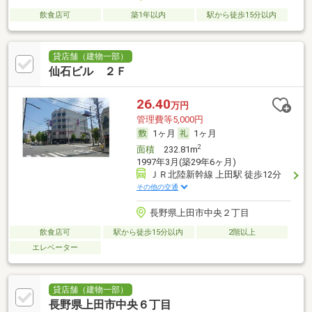
飲食店可
築1年以内
駅から徒歩15分以内
貸店舗（建物一部）
仙石ビル ２Ｆ
26.40
万円
管理費等5,000円
1ヶ月
1ヶ月
2
面積
232.81m
1997年3月(築29年6ヶ月)
ＪＲ北陸新幹線 上田駅 徒歩12分
その他の交通
長野県上田市中央２丁目
飲食店可
駅から徒歩15分以内
2階以上
エレベーター
貸店舗（建物一部）
長野県上田市中央６丁目