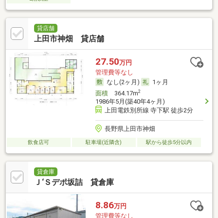
貸店舗
上田市神畑 貸店舗
27.50
万円
管理費等なし
なし(2ヶ月)
1ヶ月
2
面積
364.17m
1986年5月(築40年4ヶ月)
上田電鉄別所線 寺下駅 徒歩2分
長野県上田市神畑
飲食店可
駐車場(近隣含)
駅から徒歩5分以内
貸倉庫
Ｊ‘Ｓデポ坂詰 貸倉庫
8.86
万円
管理費等なし