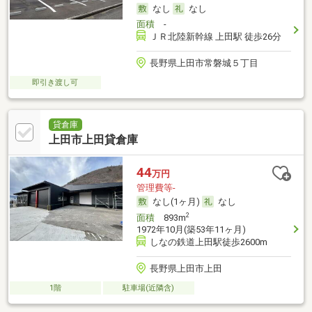
なし
なし
面積
-
ＪＲ北陸新幹線 上田駅 徒歩26分
長野県上田市常磐城５丁目
即引き渡し可
貸倉庫
上田市上田貸倉庫
44
万円
管理費等-
なし(1ヶ月)
なし
2
面積
893m
1972年10月(築53年11ヶ月)
しなの鉄道上田駅徒歩2600m
長野県上田市上田
1階
駐車場(近隣含)