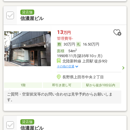
貸店舗
信濃屋ビル
13
万円
管理費等-
30万円
16.50万円
2
面積
54m
1990年11月(築35年10ヶ月)
北陸新幹線 上田駅 徒歩9分
その他の交通
長野県上田市中央２丁目
1階
即引き渡し可
駅から徒歩10分以内
ご質問・空室状況等のお問い合わせは見学予約からお願いしま
す。
貸店舗
信濃屋ビル