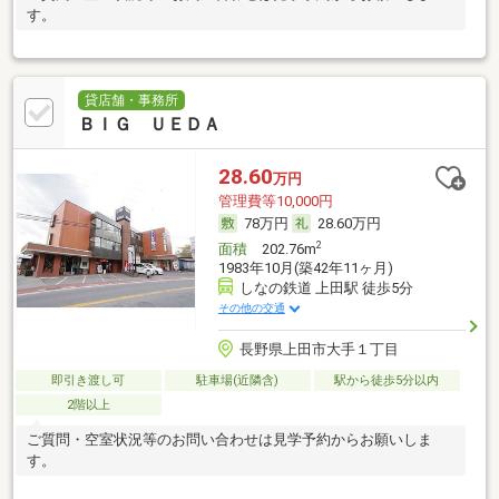
す。
貸店舗・事務所
ＢＩＧ ＵＥＤＡ
28.60
万円
管理費等10,000円
78万円
28.60万円
2
面積
202.76m
1983年10月(築42年11ヶ月)
しなの鉄道 上田駅 徒歩5分
その他の交通
長野県上田市大手１丁目
即引き渡し可
駐車場(近隣含)
駅から徒歩5分以内
2階以上
ご質問・空室状況等のお問い合わせは見学予約からお願いしま
す。