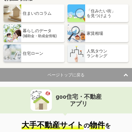
「住みたい街」
住まいのコラム
を見つけよう
暮らしのデータ
家賃相場
(補助金・助成金情報)
人気タウン
住宅ローン
ランキング
ページトップに戻る
goo住宅・不動産
アプリ
大手不動産サイト
物件
の
を