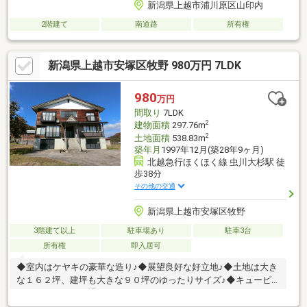
新潟県上越市浦川原区山印内
2階建て
南道路
所有権
新潟県上越市安塚区牧野 980万円 7LDK
980
万円
間取り
7LDK
2
建物面積
297.76m
2
土地面積
538.83m
築年月
1997年12月(築28年9ヶ月)
北越急行ほくほく線 虫川大杉駅 徒
歩38分
その他の交通
新潟県上越市安塚区牧野
3階建て以上
駐車場あり
駐車3台
所有権
即入居可
◆室内はケヤキの豪華な造り♪◆展望良好な好立地♪◆土地は大き
な１６２坪、建坪も大きな９０坪のゆったりサイズ♪◆キューピ
ットバレイスキー場まで９．５ｋｍ♪