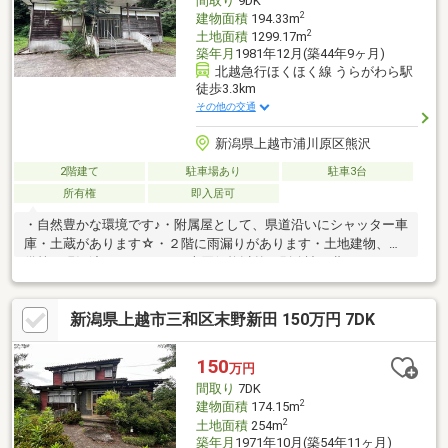
間取り
9DK
2
建物面積
194.33m
2
土地面積
1299.17m
築年月
1981年12月(築44年9ヶ月)
北越急行ほくほく線 うらがわら駅
徒歩3.3km
その他の交通
新潟県上越市浦川原区熊沢
2階建て
駐車場あり
駐車3台
所有権
即入居可
・自然豊かな環境です♪・附属屋として、県道沿いにシャッター車
庫・土蔵があります☆・２階に雨漏りがあります・土地建物、設
備等、現況渡しとなります※売買価格以外に別途諸経費がかかり
ます
新潟県上越市三和区末野新田 150万円 7DK
150
万円
間取り
7DK
2
建物面積
174.15m
2
土地面積
254m
築年月
1971年10月(築54年11ヶ月)