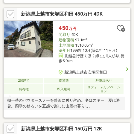
新潟県上越市安塚区和田 450万円 4DK
450
万円
間取り
4DK
2
建物面積
97.1m
2
土地面積
1510.05m
築年月
1998年10月(築27年11ヶ月)
北越急行ほくほく線 虫川大杉駅 徒
歩5.9km
新潟県上越市安塚区和田
2階建て
南道路
駐車場あり
リフォームリノベーシ
所有権
即入居可
ョン
朝一番のパウダースノーを贅沢に独り占め。冬はスキー、夏は避
暑。四季の移ろいを五感で楽しむ山麓の暮らし。
新潟県上越市安塚区和田 150万円 12K