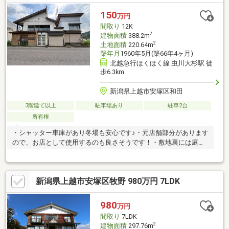
150
万円
間取り
12K
2
建物面積
388.2m
2
土地面積
220.64m
築年月
1960年5月(築66年4ヶ月)
北越急行ほくほく線 虫川大杉駅 徒
歩6.3km
新潟県上越市安塚区和田
3階建て以上
駐車場あり
駐車2台
所有権
・シャッター車庫があり冬場も安心です♪・元店舗部分があります
ので、お店として使用するのも良さそうです！・敷地裏には庭ス
ペースがあり、家庭菜園も楽しめます♪・田舎暮らしを満喫された
い方、いかがでしょうか！？・土地、建物、設備に関しては現状
渡しです。・残置物は売主が必要な物以外は現状渡しです。※本
新潟県上越市安塚区牧野 980万円 7LDK
体代金に別途諸費用が掛かります。
980
万円
間取り
7LDK
2
建物面積
297.76m