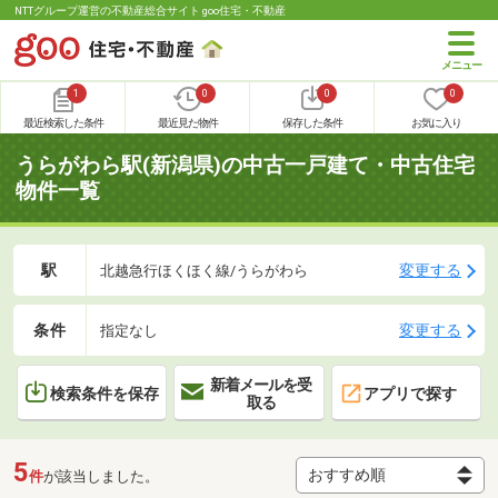
NTTグループ運営の不動産総合サイト goo住宅・不動産
1
0
0
0
最近検索した条件
最近見た物件
保存した条件
お気に入り
うらがわら駅(新潟県)の中古一戸建て・中古住宅
物件一覧
駅
変更する
北越急行ほくほく線/うらがわら
条件
変更する
指定なし
新着メールを受
検索条件を保存
アプリで探す
取る
5
件
が該当しました。