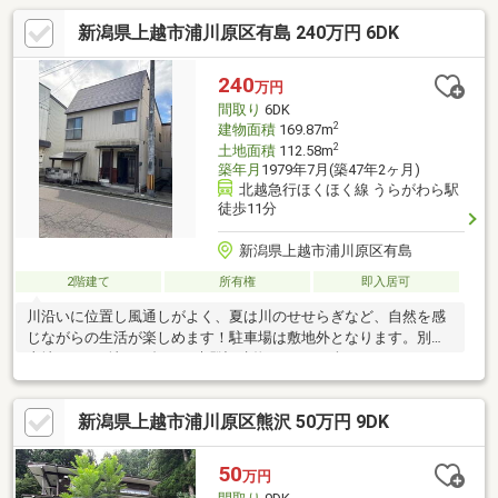
新潟県上越市浦川原区有島 240万円 6DK
240
万円
間取り
6DK
2
建物面積
169.87m
2
土地面積
112.58m
築年月
1979年7月(築47年2ヶ月)
北越急行ほくほく線 うらがわら駅
徒歩11分
新潟県上越市浦川原区有島
2階建て
所有権
即入居可
川沿いに位置し風通しがよく、夏は川のせせらぎなど、自然を感
じながらの生活が楽しめます！駐車場は敷地外となります。別途
土地110㎡（地目：畑）と未登記建物39.66㎡を含みます
新潟県上越市浦川原区熊沢 50万円 9DK
50
万円