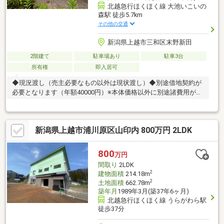
北越急行ほくほく線 大池いこいの
森駅 徒歩5.7km
その他の交通
新潟県上越市三和区末野新田
2階建て
駐車場あり
駐車3台
所有権
即入居可
◆現況渡し（売主必要なもの以外は現状渡し）◆別途借地契約が
必要となります（年額40000円）※本体価格以外に別途諸費用がか
かります。
新潟県上越市浦川原区山印内 800万円 2LDK
800
万円
間取り
2LDK
2
建物面積
214.18m
2
土地面積
662.78m
築年月
1989年3月(築37年6ヶ月)
北越急行ほくほく線 うらがわら駅
徒歩37分