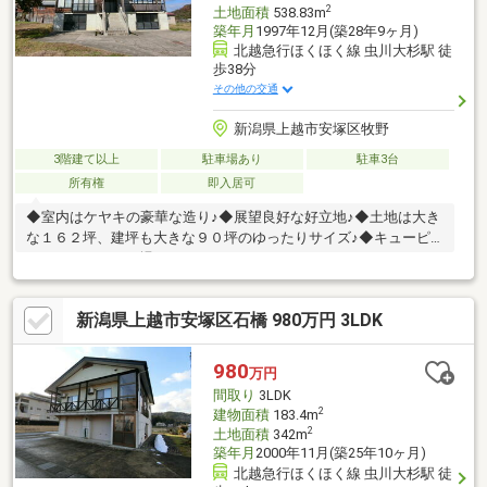
2
土地面積
538.83m
築年月
1997年12月(築28年9ヶ月)
北越急行ほくほく線 虫川大杉駅 徒
歩38分
その他の交通
新潟県上越市安塚区牧野
3階建て以上
駐車場あり
駐車3台
所有権
即入居可
◆室内はケヤキの豪華な造り♪◆展望良好な好立地♪◆土地は大き
な１６２坪、建坪も大きな９０坪のゆったりサイズ♪◆キューピ
ットバレイスキー場まで９．５ｋｍ♪
新潟県上越市安塚区石橋 980万円 3LDK
980
万円
間取り
3LDK
2
建物面積
183.4m
2
土地面積
342m
築年月
2000年11月(築25年10ヶ月)
北越急行ほくほく線 虫川大杉駅 徒