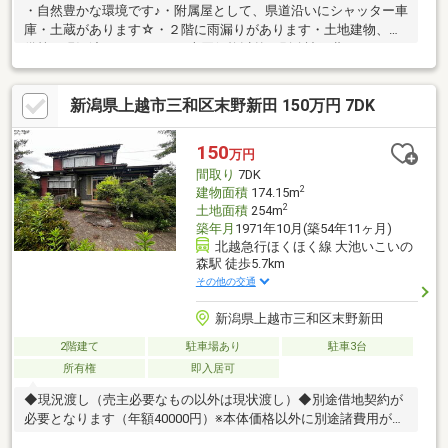
・自然豊かな環境です♪・附属屋として、県道沿いにシャッター車
庫・土蔵があります☆・２階に雨漏りがあります・土地建物、設
備等、現況渡しとなります※売買価格以外に別途諸経費がかかり
ます
新潟県上越市三和区末野新田 150万円 7DK
150
万円
間取り
7DK
2
建物面積
174.15m
2
土地面積
254m
築年月
1971年10月(築54年11ヶ月)
北越急行ほくほく線 大池いこいの
森駅 徒歩5.7km
その他の交通
新潟県上越市三和区末野新田
2階建て
駐車場あり
駐車3台
所有権
即入居可
◆現況渡し（売主必要なもの以外は現状渡し）◆別途借地契約が
必要となります（年額40000円）※本体価格以外に別途諸費用がか
かります。