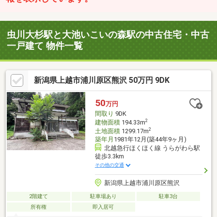
虫川大杉駅と大池いこいの森駅の中古住宅・中古
一戸建て 物件一覧
新潟県上越市浦川原区熊沢 50万円 9DK
50
万円
間取り
9DK
2
建物面積
194.33m
2
土地面積
1299.17m
築年月
1981年12月(築44年9ヶ月)
北越急行ほくほく線 うらがわら駅
徒歩3.3km
その他の交通
新潟県上越市浦川原区熊沢
2階建て
駐車場あり
駐車3台
所有権
即入居可