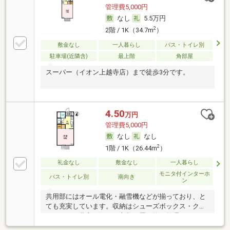
管理費5,000円
なし
5.5万円
2
2階 / 1K（34.7m
）
敷金なし
一人暮らし
バス・トイレ別
駐車場(近隣含)
最上階
角部屋
スーパー（イオン上越寺店）まで徒歩3分です。
4.50
万円
管理費5,000円
なし
なし
2
1階 / 1K（26.44m
）
礼金なし
敷金なし
一人暮らし
モニタ付インターホ
バス・トイレ別
南向き
ン
共用部にはオール電化・融雪機などが揃っており、と
ても充実しています。収納はシューズボックス・クロ
ゼットなど豊富なので、衣類や履き物の整理がしやす
く便利です。直接会わずにインターホン越しに来訪者