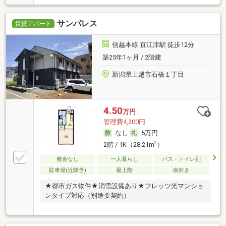
サンパレス
賃貸アパート
信越本線 直江津駅 徒歩12分
築25年1ヶ月 / 2階建
新潟県上越市石橋１丁目
4.50
万円
管理費4,200円
なし
5万円
2
2階 / 1K（28.21m
）
敷金なし
一人暮らし
バス・トイレ別
駐車場(近隣含)
最上階
南向き
★都市ガス物件★消雪設備あり★フレッツ光マンショ
ンタイプ対応（別途要契約）