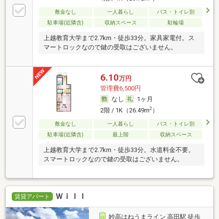
敷金なし
一人暮らし
バス・トイレ別
駐車場(近隣含)
収納スペース
駐輪場
上越教育大学まで2.7km・徒歩33分。家具家電付。ス
マートロックなので鍵の受取はございません。
6.10
万円
管理費6,500円
なし
1ヶ月
2
2階 / 1K（26.49m
）
敷金なし
一人暮らし
バス・トイレ別
駐車場(近隣含)
最上階
収納スペース
上越教育大学まで2.7km・徒歩33分。水道料金不要。
スマートロックなので鍵の受取はございません。
Ｗｉｌｌ
賃貸アパート
妙高はねうまライン 高田駅 徒歩