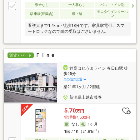
敷金なし
一人暮らし
バス・トイレ別
モニタ付インターホ
駐車場(近隣含)
最上階
ン
看護大まで1.4km・徒歩18分です。家具家電付。スマ
ートロックなので鍵の受取はございません。
Ｆｉｎｅ
賃貸アパート
妙高はねうまライン 春日山駅 徒
歩25分
その他の交通
築21年1ヶ月 / 2階建
新潟県上越市藤巻
5.70
万円
管理費4,500円
なし
1ヶ月
2
1階 / 1K（21.81m
）