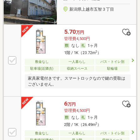
新潟県上越市五智３丁目
5.70
万円
管理費4,500円
なし
1ヶ月
2
1階 / 1K（23.72m
）
敷金なし
一人暮らし
バス・トイレ別
駐車場(近隣含)
収納スペース
駐輪場
家具家電付きです。スマートロックなので鍵の受取は
ございません。
6
万円
管理費4,500円
なし
1ヶ月
2
2階 / 1K（26.49m
）
敷金なし
一人暮らし
バス・トイレ別