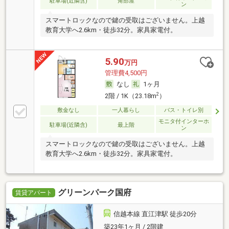
駐車場(近隣含)
角部屋
ン
スマートロックなので鍵の受取はございません。上越
教育大学へ2.6km・徒歩32分。家具家電付。
5.90
万円
管理費4,500円
なし
1ヶ月
2
2階 / 1K（23.18m
）
敷金なし
一人暮らし
バス・トイレ別
モニタ付インターホ
駐車場(近隣含)
最上階
ン
スマートロックなので鍵の受取はございません。上越
教育大学へ2.6km・徒歩32分。家具家電付。
グリーンパーク国府
賃貸アパート
信越本線 直江津駅 徒歩20分
築23年1ヶ月 / 2階建