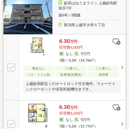
妙高はねうまライン 上越妙高駅
徒歩7分
築6年 / 3階建
新潟県上越市大和５丁目
6.30
万円
管理費6,000円
なし
9万円
2
1階 / 1LDK（34.76m
）
敷金なし
一人暮らし
二人暮らし
バス・トイレ別
駐車場(近隣含)
角部屋
上越妙高駅近くのオートロック付き物件。ウォークイ
ンクローゼットや浴室乾燥機付きです。
6.30
万円
管理費6,000円
なし
9万円
2
1階 / 1LDK（32.77m
）