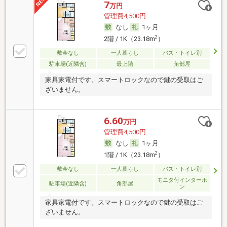
7
万円
管理費4,500円
なし
1ヶ月
2
2階 / 1K（23.18m
）
敷金なし
一人暮らし
バス・トイレ別
駐車場(近隣含)
最上階
角部屋
家具家電付です。スマートロックなので鍵の受取はご
ざいません。
6.60
万円
管理費4,500円
なし
1ヶ月
2
1階 / 1K（23.18m
）
敷金なし
一人暮らし
バス・トイレ別
モニタ付インターホ
駐車場(近隣含)
角部屋
ン
家具家電付です。スマートロックなので鍵の受取はご
ざいません。