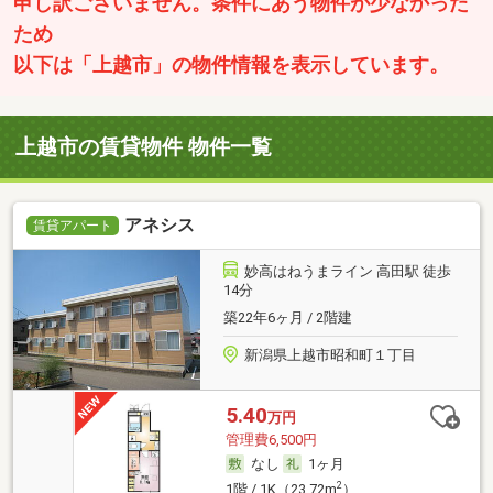
申し訳ございません。条件にあう物件が少なかった
ため
以下は「上越市」の物件情報を表示しています。
上越市の賃貸物件 物件一覧
アネシス
賃貸アパート
妙高はねうまライン 高田駅 徒歩
14分
築22年6ヶ月 / 2階建
新潟県上越市昭和町１丁目
5.40
万円
管理費6,500円
なし
1ヶ月
2
1階 / 1K（23.72m
）