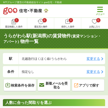
NTTグループ運営の不動産総合サイト goo住宅・不動産
1
0
0
0
最近検索した条件
最近見た物件
保存した条件
お気に入り
うらがわら駅(新潟県)の賃貸物件
(賃貸マンション・
物件一覧
アパート)
駅
変更する
北越急行ほくほく線/うらがわら
条件
変更する
指定なし
新着メールを受
検索条件を保存
アプリで探す
取る
人数に合った間取りを選ぶ