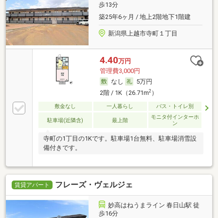
歩13分
築25年6ヶ月 / 地上2階地下1階建
新潟県上越市寺町１丁目
4.40
万円
管理費3,000円
なし
5万円
2
2階 / 1K（26.71m
）
敷金なし
一人暮らし
バス・トイレ別
モニタ付インターホ
駐車場(近隣含)
最上階
ン
寺町の1丁目の1Kです。駐車場1台無料、駐車場消雪設
備付きです。
フレーズ・ヴェルジェ
賃貸アパート
妙高はねうまライン 春日山駅 徒
歩16分