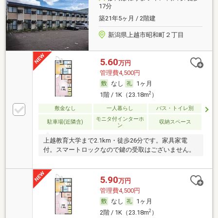
17分
築21年5ヶ月 / 2階建
新潟県上越市昭和町２丁目
5.60
万円
管理費4,500円
なし
1ヶ月
2
1階 / 1K（23.18m
）
敷金なし
一人暮らし
バス・トイレ別
モニタ付インターホ
駐車場(近隣含)
収納スペース
ン
上越教育大学まで2.1km・徒歩26分です。家具家電
付。スマートロックなので鍵の受取はございません。
5.90
万円
管理費4,500円
なし
1ヶ月
2
2階 / 1K（23.18m
）