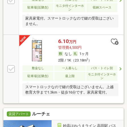
モニタ付インターホ
駐車場(近隣含)
収納スペース
ン
家具家電付。スマートロックなので鍵の受取はござい
ません。
6.10
万円
管理費4,500円
なし
1ヶ月
2
2階 / 1K（23.18m
）
敷金なし
一人暮らし
バス・トイレ別
モニタ付インターホ
駐車場(近隣含)
最上階
ン
スマートロックなので鍵の受取はございません。上越
教育大学まで1.3km・徒歩16分です。家具家電付。
ルーチェ
賃貸アパート
妙高はねうまライン 高田駅 バス