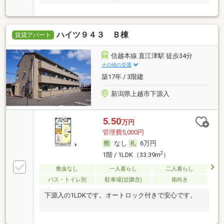
ハイツ９４３ Ｂ棟
賃貸アパート
信越本線 直江津駅 徒歩34分
その他の交通
築17年 / 3階建
新潟県上越市下源入
5.50
万円
管理費5,000円
なし
6万円
2
1階 / 1LDK（33.39m
）
敷金なし
一人暮らし
二人暮らし
バス・トイレ別
駐車場(近隣含)
南向き
下源入の1LDKです。オートロック付きで安心です。