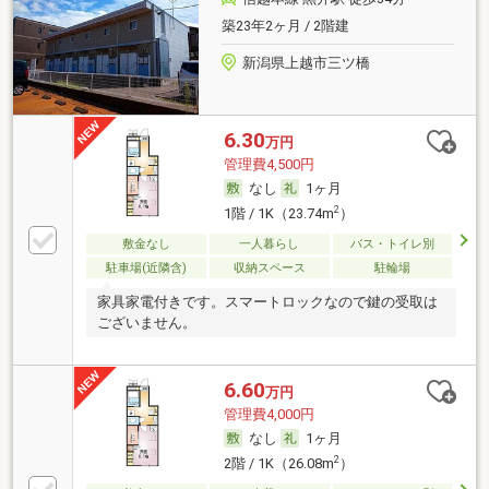
築23年2ヶ月 / 2階建
新潟県上越市三ツ橋
6.30
万円
管理費4,500円
なし
1ヶ月
2
1階 / 1K（23.74m
）
敷金なし
一人暮らし
バス・トイレ別
駐車場(近隣含)
収納スペース
駐輪場
家具家電付きです。スマートロックなので鍵の受取は
ございません。
6.60
万円
管理費4,000円
なし
1ヶ月
2
2階 / 1K（26.08m
）