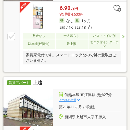
6.90
万円
管理費4,500円
なし
1ヶ月
2
2階 / 1K（23.18m
）
敷金なし
一人暮らし
バス・トイレ別
モニタ付インターホ
駐車場(近隣含)
最上階
ン
家具家電付です。スマートロックなので鍵の受取はご
ざいません。
上越
賃貸アパート
信越本線 直江津駅 徒歩27分
その他の交通
築21年11ヶ月 / 2階建
新潟県上越市大字下源入