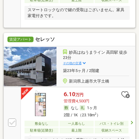
駐車場(近隣含)
最上階
収納スペース
スマートロックなので鍵の受取はございません。家具
家電付きです。
セレッソ
賃貸アパート
妙高はねうまライン 高田駅 徒歩
23分
その他の交通
築23年5ヶ月 / 2階建
新潟県上越市大字土橋
6.10
万円
管理費4,500円
なし
1ヶ月
2
2階 / 1K（23.18m
）
敷金なし
一人暮らし
バス・トイレ別
駐車場(近隣含)
最上階
収納スペース