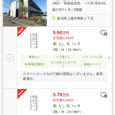
18分/「有線放送前」バス停 停歩5分
築21年7ヶ月 / 2階建
新潟県上越市鴨島１丁目
5.60
万円
管理費4,500円
なし
1ヶ月
2
1階 / 1K（23.18m
）
敷金なし
一人暮らし
バス・トイレ別
モニタ付インターホ
駐車場(近隣含)
収納スペース
ン
スマートロックなので鍵の受取はございません。家具
家電付。
5.70
万円
管理費4,500円
なし
1ヶ月
2
2階 / 1K（23.18m
）