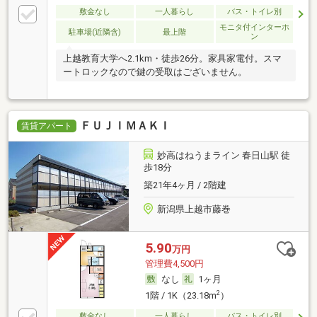
敷金なし
一人暮らし
バス・トイレ別
モニタ付インターホ
駐車場(近隣含)
最上階
ン
上越教育大学へ2.1km・徒歩26分。家具家電付。スマ
ートロックなので鍵の受取はございません。
ＦＵＪＩＭＡＫＩ
賃貸アパート
妙高はねうまライン 春日山駅 徒
歩18分
築21年4ヶ月 / 2階建
新潟県上越市藤巻
5.90
万円
管理費4,500円
なし
1ヶ月
2
1階 / 1K（23.18m
）
敷金なし
一人暮らし
バス・トイレ別