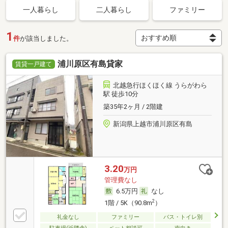
一人暮らし
二人暮らし
ファミリー
1
件
が該当しました。
浦川原区有島貸家
賃貸一戸建て
北越急行ほくほく線 うらがわら
駅 徒歩10分
築35年2ヶ月 / 2階建
新潟県上越市浦川原区有島
3.20
万円
管理費なし
6.5万円
なし
2
1階 / 5K（90.8m
）
礼金なし
ファミリー
バス・トイレ別