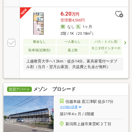
6.20
万円
管理費4,500円
なし
1ヶ月
2
2階 / 1K（23.18m
）
敷金なし
一人暮らし
バス・トイレ別
モニタ付インターホ
駐車場(近隣含)
最上階
ン
上越教育大学へ1.2km・徒歩14分。家具家電付〜ダブ
ル割（当月・翌月お家賃、共益費と礼金が無料）
メゾン プロシード
賃貸アパート
信越本線 直江津駅 徒歩17分
その他の交通
築21年4ヶ月 / 2階建
新潟県上越市東雲町２丁目