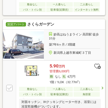
敷金なし
一人暮らし
二人暮らし
バス・トイレ別
駐車場(近隣含)
インターネット無料
さくらガーデン
賃貸アパート
妙高はねうまライン 高田駅 徒歩
31分
築7年6ヶ月 / 3階建
新潟県上越市東城町３丁目
5.90
万円
管理費6,000円
なし
6万円
2
1階 / 1LDK（32.77m
）
敷金なし
一人暮らし
二人暮らし
バス・トイレ別
駐車場(近隣含)
角部屋
対面キッチン、IHクッキングヒーター付き、浴室には
浴室乾燥機がついています。