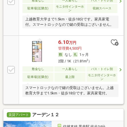
敷金なし
一人暮らし
バス・トイレ別
モニタ付インターホ
駐車場(近隣含)
収納スペース
ン
上越教育大学まで1.5km・徒歩18分です。家具家電
付。スマートロックなので鍵の受取はございません。
6.10
万円
管理費4,500円
なし
1ヶ月
2
2階 / 1K（21.81m
）
敷金なし
一人暮らし
バス・トイレ別
モニタ付インターホ
駐車場(近隣含)
最上階
ン
スマートロックなので鍵の受取はございません。上越
教育大学まで1.5km・徒歩18分です。家具家電付。
アーデン１２
賃貸アパート
信越本線 黒井駅 徒歩34分