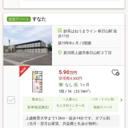
すなた
賃貸アパート
妙高はねうまライン 春日山駅 徒
歩11分
築19年8ヶ月 / 2階建
新潟県上越市春日山町２丁目
5.90
万円
管理費4,500円
なし
1ヶ月
2
1階 / 1K（23.18m
）
敷金なし
一人暮らし
バス・トイレ別
モニタ付インターホ
駐車場(近隣含)
収納スペース
ン
上越教育大学まで1.2km・徒歩14分です。ダブル割
（当月・翌月お家賃、共益費と礼金が無料）