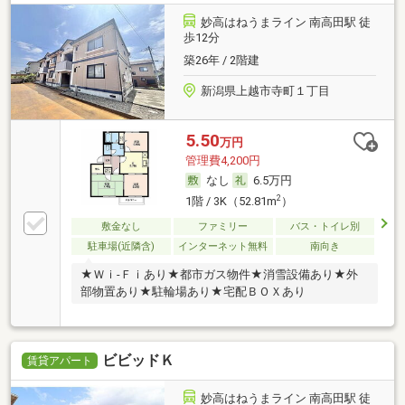
妙高はねうまライン 南高田駅 徒
歩12分
築26年 / 2階建
新潟県上越市寺町１丁目
5.50
万円
管理費4,200円
なし
6.5万円
2
1階 / 3K（52.81m
）
敷金なし
ファミリー
バス・トイレ別
駐車場(近隣含)
インターネット無料
南向き
★Ｗｉ‐Ｆｉあり★都市ガス物件★消雪設備あり★外
部物置あり★駐輪場あり★宅配ＢＯＸあり
ビビッドＫ
賃貸アパート
妙高はねうまライン 南高田駅 徒