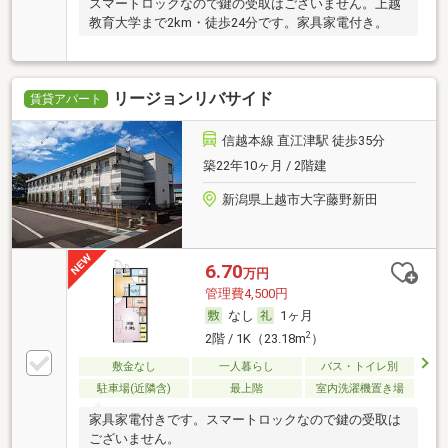
スマートロックなので鍵の受取はございません。上越
教育大学まで2km・徒歩24分です。家具家電付き。
リージョンリバサイド
賃貸アパート
信越本線 直江津駅 徒歩35分
築22年10ヶ月 / 2階建
新潟県上越市大字藤野新田
6.70
万円
管理費4,500円
なし
1ヶ月
2
2階 / 1K（23.18m
）
敷金なし
一人暮らし
バス・トイレ別
駐車場(近隣含)
最上階
室内洗濯機置き場
家具家電付きです。スマートロックなので鍵の受取は
ございません。