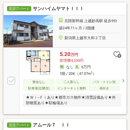
を確認できるので、トラブルを事前に回避しやすくな
サンハイムヤマトＩＩＩ
ります。室内設備はネット使用料不要・全室照明付
賃貸アパート
き・エアコンなどが揃っているので、快適に過ごしや
すいお部屋になります。はじめての一人暮らしを始め
北陸新幹線 上越妙高駅 徒歩9分
るなら敷金不要物件がおすすめです。住みやすい環境
築24年11ヶ月 / 2階建
が嬉しい賃貸物件です。畳部屋の使用頻度が低い方向
けの全居室フローリング設置。ネット回線がある物件
新潟県上越市大和２丁目
です。押入がついており、収納スペースも確保されて
います。一人暮らしの方からニーズが高いキッチン付
きの物件です。閑静な住宅地にある物件です。
5.20
万円
管理費4,200円
なし
6万円
2
1階 / 2DK（47.07m
）
敷金なし
二人暮らし
バス・トイレ別
駐車場(近隣含)
インターネット無料
南向き
★Ｗｉ−Ｆｉあり★都市ガス物件★消雪設備あり★外
部物置あり★駐輪場あり
アムールＴ ＩＩ
賃貸アパート