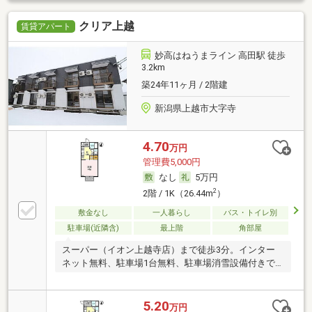
クリア上越
賃貸アパート
妙高はねうまライン 高田駅 徒歩
3.2km
築24年11ヶ月 / 2階建
新潟県上越市大字寺
4.70
万円
管理費5,000円
なし
5万円
2
2階 / 1K（26.44m
）
敷金なし
一人暮らし
バス・トイレ別
駐車場(近隣含)
最上階
角部屋
スーパー（イオン上越寺店）まで徒歩3分。インター
ネット無料、駐車場1台無料、駐車場消雪設備付きで
す。
5.20
万円