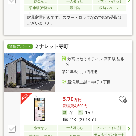
敷金なし
一人暮らし
バス・トイレ別
駐車場(近隣含)
最上階
収納スペース
家具家電付きです。スマートロックなので鍵の受取は
ございません。
ミナレット寺町
賃貸アパート
妙高はねうまライン 高田駅 徒歩
11分
築21年6ヶ月 / 2階建
新潟県上越市寺町３丁目
5.70
万円
管理費4,500円
なし
1ヶ月
2
1階 / 1K（23.18m
）
敷金なし
一人暮らし
バス・トイレ別
モニタ付インターホ