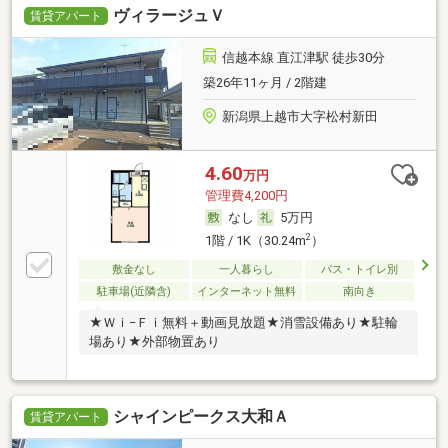
ヴィラージュＶ
賃貸アパート
信越本線 直江津駅 徒歩30分
築26年11ヶ月 / 2階建
新潟県上越市大字松村新田
4.60
万円
管理費4,200円
なし
5万円
2
1階 / 1K（30.24m
）
敷金なし
一人暮らし
バス・トイレ別
駐車場(近隣含)
インターネット無料
南向き
★Ｗｉ−Ｆｉ無料＋動画見放題★消雪設備あり★駐輪
場あり★外部物置あり
シャインピークス大和Ａ
賃貸アパート