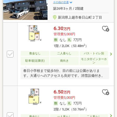
その他の交通
築26年3ヶ月 / 2階建
新潟県上越市春日山町２丁目
6.30
万円
管理費5,000円
なし
7万円
2
1階 / 2LDK（53.48m
）
敷金なし
二人暮らし
バス・トイレ別
モニタ付インターホ
駐車場(近隣含)
南向き
ン
春日小学校まで徒歩5分、目の前には公園がありま
す。大通りへのアクセスも良好です。消雪設備付き。
6.50
万円
管理費5,000円
なし
7万円
2
2階 / 1LDK（53.76m
）
敷金なし
一人暮らし
二人暮らし