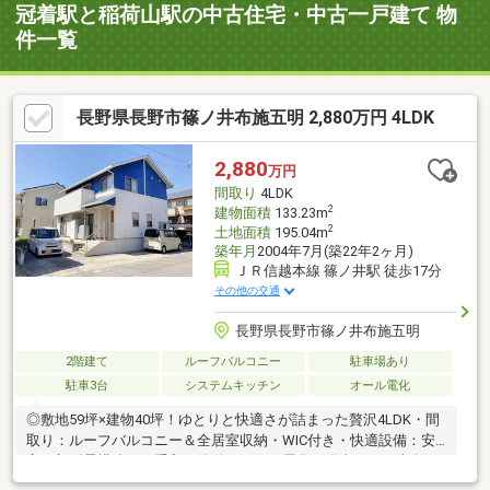
冠着駅と稲荷山駅の中古住宅・中古一戸建て 物
件一覧
長野県長野市篠ノ井布施五明 2,880万円 4LDK
2,880
万円
間取り
4LDK
2
建物面積
133.23m
2
土地面積
195.04m
築年月
2004年7月(築22年2ヶ月)
ＪＲ信越本線 篠ノ井駅 徒歩17分
その他の交通
長野県長野市篠ノ井布施五明
2階建て
ルーフバルコニー
駐車場あり
駐車3台
システムキッチン
オール電化
◎敷地59坪×建物40坪！ゆとりと快適さが詰まった贅沢4LDK・間
取り：ルーフバルコニー＆全居室収納・WIC付き・快適設備：安
心の新耐震構造＆お手入れ簡単なオール電化・陽当たり：南向き
の明るいLDK＆南庭で陽当たり良好・ゆとり駐車：道路5.6mで駐