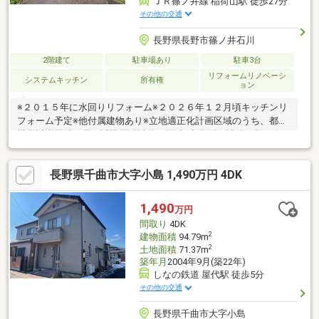
ＪＲ篠ノ井線 稲荷山駅 徒歩27分
その他の交通
長野県長野市篠ノ井石川
2階建て
駐車場あり
駐車3台
リフォームリノベーシ
システムキッチン
所有権
ョン
※２０１５年に水回りリフォーム※２０２６年１２月頃キッチンリ
フォーム予定※他付属建物あり※立地適正化計画区域のうち、都市
機能誘導区域・居住誘導区域以外の区域※文化財保護法（登録有
形文化財）に該当します
長野県千曲市大字小島 1,490万円 4DK
1,490
万円
間取り
4DK
2
建物面積
94.79m
2
土地面積
71.37m
築年月
2004年9月(築22年)
しなの鉄道 屋代駅 徒歩5分
その他の交通
長野県千曲市大字小島