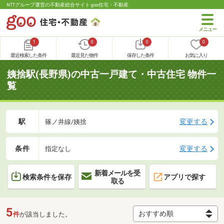
NTTグループ運営の不動産総合サイト goo住宅・不動産
1
0
0
0
最近検索した条件
最近見た物件
保存した条件
お気に入り
姨捨駅(長野県)の中古一戸建て・中古住宅 物件一
覧
駅
変更する
篠ノ井線/姨捨
条件
変更する
指定なし
新着メールを受
検索条件を保存
アプリで探す
取る
5
件
が該当しました。