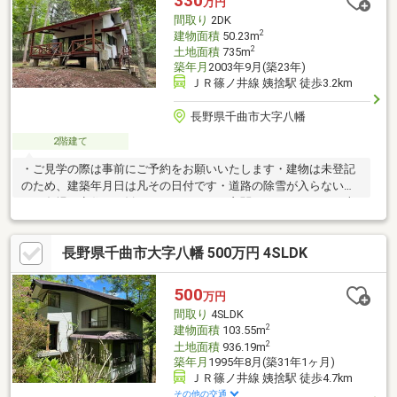
330
万円
間取り
2DK
2
建物面積
50.23m
2
土地面積
735m
築年月
2003年9月(築23年)
ＪＲ篠ノ井線 姨捨駅 徒歩3.2km
長野県千曲市大字八幡
2階建て
・ご見学の際は事前にご予約をお願いいたします・建物は未登記
のため、建築年月日は凡その日付です・道路の除雪が入らないた
め、冬場の定住はお勧めいたしません・玄関、ウッドデッキに上
がる階段が損壊しておりますが、売主負担での修繕は行いませ
ん・地代、維持費管理費、水道代等は年1度のご請求となり、約
長野県千曲市大字八幡 500万円 4SLDK
89 090円
500
万円
間取り
4SLDK
2
建物面積
103.55m
2
土地面積
936.19m
築年月
1995年8月(築31年1ヶ月)
ＪＲ篠ノ井線 姨捨駅 徒歩4.7km
その他の交通