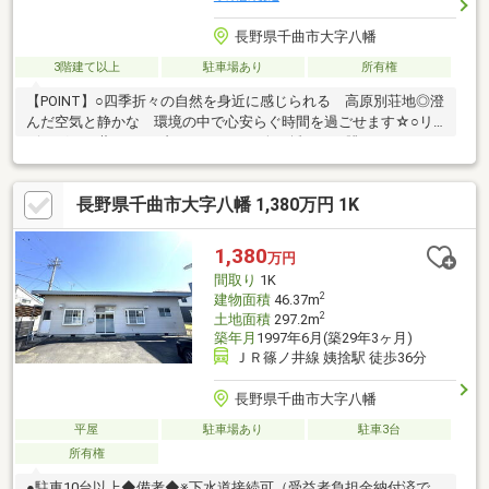
長野県千曲市大字八幡
3階建て以上
駐車場あり
所有権
【POINT】○四季折々の自然を身近に感じられる 高原別荘地◎澄
んだ空気と静かな 環境の中で心安らぐ時間を過ごせます☆○リ
ビングには薪ストーブがあります♪ 炎の揺らぎを眺めながらゆっ
たりとした 時間を過ごせる贅沢な空間◎○近くにゴルフ場があ
り、休日には気軽に プレーが楽しめます♪豊かな自然に囲まれ
長野県千曲市大字八幡 1,380万円 1K
ながら趣味を満喫できる別荘ライフ！■【０１２０－７０－３３
７３】へお気軽にお問い合わせください☆■【ララハウス 長野
支店】で検索♪ 最新情報を毎日更新中です！ 弊社ホームペ
1,380
万円
ージをご利用くださいませ☆☆
間取り
1K
2
建物面積
46.37m
2
土地面積
297.2m
築年月
1997年6月(築29年3ヶ月)
ＪＲ篠ノ井線 姨捨駅 徒歩36分
長野県千曲市大字八幡
平屋
駐車場あり
駐車3台
所有権
●駐車10台以上◆備考◆※下水道接続可（受益者負担金納付済で