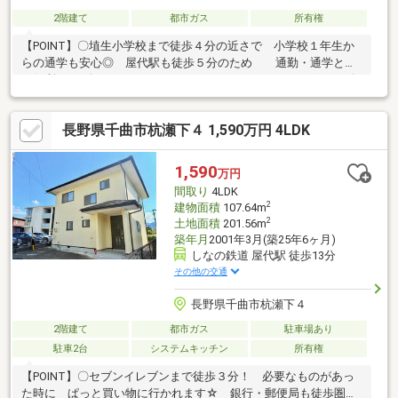
2階建て
都市ガス
所有権
【POINT】〇埴生小学校まで徒歩４分の近さで 小学校１年生か
らの通学も安心◎ 屋代駅も徒歩５分のため 通勤・通学とも
に便利です♪〇バローやローソン、 アメリカンドラッグなど 毎
日に必要なものが揃うお店も すべて徒歩圏内に揃います☆〇屋
根裏収納を完備しており 季節ごとの衣類や家電、 キャリーケ
長野県千曲市杭瀬下４ 1,590万円 4LDK
ースなど大きな荷物も たっぷりと収納が可能です♪■【０１２０
－７０－３３７３】へお気軽にお問い合わせください☆■【ララ
ハウス 長野支店】で検索♪ 最新情報を毎日更新中です！
1,590
万円
弊社ホームページをご利用くださいませ☆☆
間取り
4LDK
2
建物面積
107.64m
2
土地面積
201.56m
築年月
2001年3月(築25年6ヶ月)
しなの鉄道 屋代駅 徒歩13分
その他の交通
長野県千曲市杭瀬下４
2階建て
都市ガス
駐車場あり
駐車2台
システムキッチン
所有権
【POINT】〇セブンイレブンまで徒歩３分！ 必要なものがあっ
た時に ぱっと買い物に行かれます☆ 銀行・郵便局も徒歩圏内