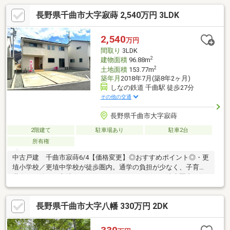
長野県千曲市大字寂蒔 2,540万円 3LDK
2,540
万円
間取り
3LDK
2
建物面積
96.88m
2
土地面積
153.77m
築年月
2018年7月(築8年2ヶ月)
しなの鉄道 千曲駅 徒歩27分
その他の交通
長野県千曲市大字寂蒔
2階建て
駐車場あり
駐車2台
所有権
中古戸建 千曲市寂蒔6/4【価格変更】◎おすすめポイント◎・更
埴小学校／更埴中学校が徒歩圏内。通学の負担が少なく、子育て
世代にも嬉しい立地です。・スーパー・コンビニが徒歩圏内の便
利な生活環境。毎日のお買い物もラクラクです。・弊社売主物件
ですので、諸費用を抑える事がでます！・全居室南向きにより日
長野県千曲市大字八幡 330万円 2DK
当たり良好です！・太陽光+蓄電池で家計にも優しいですね♪・セ
リタホーム施工の築7年お気軽にお問い合わせください♪