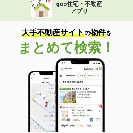
goo住宅・不動産
アプリ
大手不動産サイト
物件
の
を
まとめて検索！