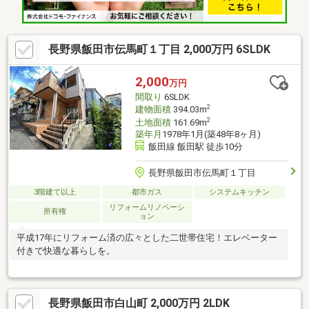
長野県飯田市伝馬町１丁目 2,000万円 6SLDK
2,000
万円
間取り
6SLDK
2
建物面積
394.03m
2
土地面積
161.69m
築年月
1978年1月(築48年8ヶ月)
飯田線 飯田駅 徒歩10分
長野県飯田市伝馬町１丁目
3階建て以上
都市ガス
システムキッチン
リフォームリノベーシ
所有権
ョン
平成17年にリフォーム済の広々とした二世帯住宅！エレベーター
付きで快適な暮らしを。
長野県飯田市白山町 2,000万円 2LDK