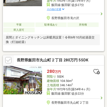
築年月
1953年1月(築73年8ヶ月)
飯田線 飯田駅 徒歩27分
その他の交通
長野県飯田市滝の沢
平屋
駐車場あり
所有権
即入居可
居間とダイニングキッチンは床暖房設置！令和6年10月給湯器交
換（灯油給湯）
長野県飯田市丸山町２丁目 280万円 5SDK
280
万円
間取り
5SDK
2
建物面積
104.56m
2
土地面積
346.14m
築年月
1972年5月(築54年4ヶ月)
飯田線 飯田駅 徒歩22分
長野県飯田市丸山町２丁目