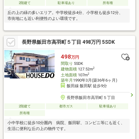
2階建て
駐車場あり
所有権
丘の上の緑の多いエリア。中学校徒歩4分、小学校も徒歩12分、
市街地にも近い利便性のよい環境です。
長野県飯田市高羽町５丁目 498万円 5SDK
498
万円
間取り
5SDK
2
建物面積
127.52m
2
土地面積
107m
築年月
1990年3月(築36年6ヶ月)
飯田線 飯田駅 徒歩9分
長野県飯田市高羽町５丁目
2階建て
都市ガス
駐車場あり
所有権
小中学校に徒歩10分圏内 病院、飯田駅、コンビニ等にも近く、
生活に便利な丘の上の物件です。