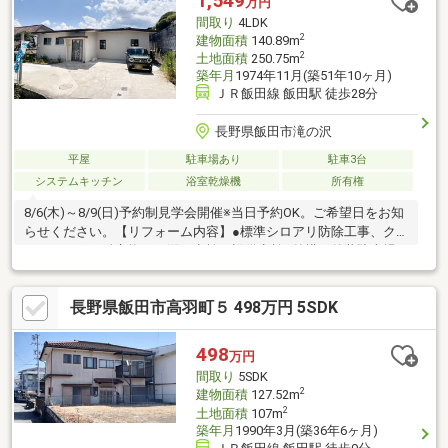
1,549
万円
間取り
4LDK
2
建物面積
140.89m
2
土地面積
250.75m
築年月
1974年11月(築51年10ヶ月)
ＪＲ飯田線 飯田駅 徒歩28分
長野県飯田市滝の沢
平屋
駐車場あり
駐車3台
システムキッチン
浴室乾燥機
所有権
8/6(木)～8/9(日)予約制見学会開催※当日予約OK。ご希望日をお知
らせください。【リフォーム内容】●標準シロアリ防除工事、ク
リーニング、鍵交換、雨漏り点検、設備点検●外構・外装駐車場
拡張、屋根塗装、外壁塗装、庭木伐採●水回りシステムキッチン
交換、ユニットバス交換、トイレ交換、洗面化粧台交換●内装間
長野県飯田市高羽町５ 498万円 5SDK
取変更、玄関扉交換、室内ドア（一部）交換、床材上張り、シュ
ーズボックス交換、クロス張替え、畳表替え、障子・襖張替え●
その他設備インターホン設置、火災警報器設置、照明器具交換
498
万円
【おすすめポイント】・雨漏り、構造上主要な部分の欠陥や・
間取り
5SDK
2
建物面積
127.52m
2
土地面積
107m
築年月
1990年3月(築36年6ヶ月)