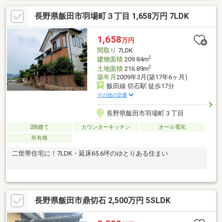
長野県飯田市羽場町３丁目 1,658万円 7LDK
1,658
万円
間取り
7LDK
2
建物面積
209.84m
2
土地面積
216.89m
築年月
2009年3月(築17年6ヶ月)
飯田線 切石駅 徒歩17分
その他の交通
長野県飯田市羽場町３丁目
2階建て
カウンターキッチン
オール電化
所有権
二世帯住宅に！7LDK・延床65.6坪のゆとりある住まい
長野県飯田市鼎切石 2,500万円 5SLDK