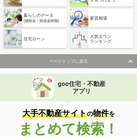
暮らしのデータ
家賃相場
(補助金・助成金情報)
人気タウン
住宅ローン
ランキング
ページトップに戻る
goo住宅・不動産
アプリ
大手不動産サイト
物件
の
を
まとめて検索！