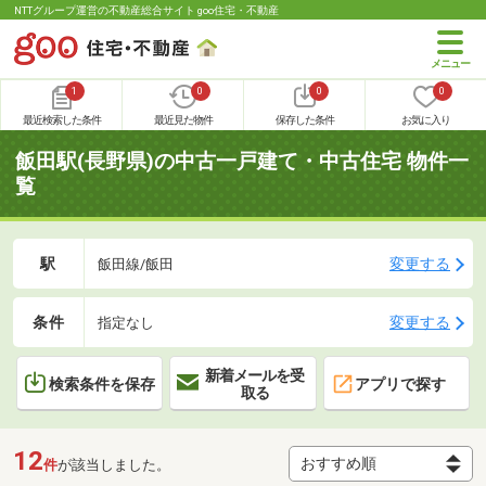
NTTグループ運営の不動産総合サイト goo住宅・不動産
1
0
0
0
最近検索した条件
最近見た物件
保存した条件
お気に入り
飯田駅(長野県)の中古一戸建て・中古住宅 物件一
覧
駅
変更する
飯田線/飯田
条件
変更する
指定なし
新着メールを受
検索条件を保存
アプリで探す
取る
12
件
が該当しました。