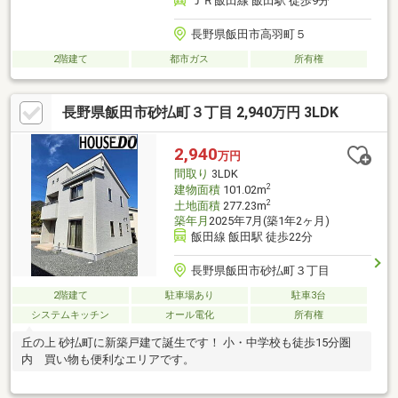
ＪＲ飯田線 飯田駅 徒歩9分
長野県飯田市高羽町５
2階建て
都市ガス
所有権
長野県飯田市砂払町３丁目 2,940万円 3LDK
2,940
万円
間取り
3LDK
2
建物面積
101.02m
2
土地面積
277.23m
築年月
2025年7月(築1年2ヶ月)
飯田線 飯田駅 徒歩22分
長野県飯田市砂払町３丁目
2階建て
駐車場あり
駐車3台
システムキッチン
オール電化
所有権
丘の上 砂払町に新築戸建て誕生です！ 小・中学校も徒歩15分圏
内 買い物も便利なエリアです。