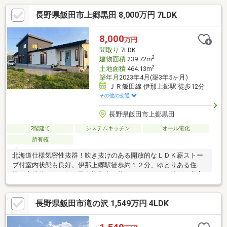
長野県飯田市上郷黒田 8,000万円 7LDK
8,000
万円
間取り
7LDK
2
建物面積
239.72m
2
土地面積
464.13m
築年月
2023年4月(築3年5ヶ月)
ＪＲ飯田線 伊那上郷駅 徒歩12分
その他の交通
長野県飯田市上郷黒田
2階建て
システムキッチン
オール電化
所有権
北海道仕様気密性抜群！吹き抜けのある開放的なＬＤＫ薪ストー
ブ付室内状態も良好。伊那上郷駅徒歩約１２分、ゆとりある住環
境！土地約１４０坪・駐車複数台可能！パントリー・納戸・豊富
な収納１０１９番５（宅地）：３４２．５７㎡（持分全部）１０
１９番６（宅地）：１２１．５６㎡（持分３分の１）
長野県飯田市滝の沢 1,549万円 4LDK