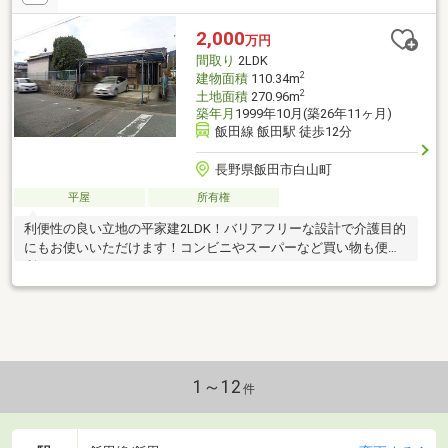
2,000
万円
間取り
2LDK
2
建物面積
110.34m
2
土地面積
270.96m
築年月
1999年10月(築26年11ヶ月)
飯田線 飯田駅 徒歩12分
長野県飯田市白山町
平屋
所有権
利便性の良い立地の平家建2LDK！バリアフリーな設計で介護目的
にもお使いいただけます！コンビニやスーパーなど買い物も便
利！
1～12
件