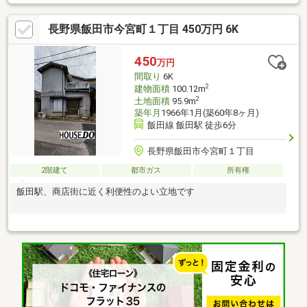
長野県飯田市今宮町１丁目 450万円 6K
450
万円
間取り
6K
2
建物面積
100.12m
2
土地面積
95.9m
築年月
1966年1月(築60年8ヶ月)
飯田線 飯田駅 徒歩6分
長野県飯田市今宮町１丁目
2階建て
都市ガス
所有権
飯田駅、商店街に近く利便性のよい立地です