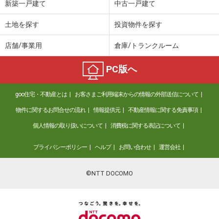
新築一戸建て
中古一戸建て
土地を探す
投資物件を探す
店舗/事業用
倉庫/トランクルーム
PC版へ
goo住宅・不動産とは
お客さまご利用端末からの情報の外部送信について
物件に関するお問合せの流れ
情報提供元
不動産情報に関する免責事項
個人情報の取り扱いについて
消費税に関する表記について
プライバシーポリシー
ヘルプ
お問い合わせ
運営会社
©NTT DOCOMO