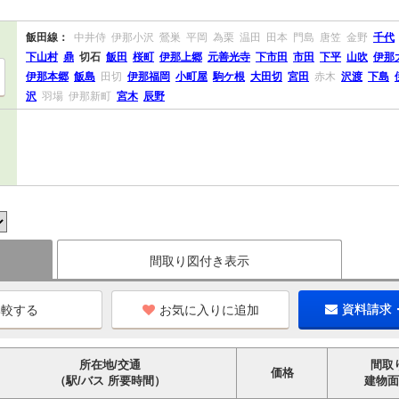
飯田線：
中井侍
伊那小沢
鶯巣
平岡
為栗
温田
田本
門島
唐笠
金野
千代
下山村
鼎
切石
飯田
桜町
伊那上郷
元善光寺
下市田
市田
下平
山吹
伊那
伊那本郷
飯島
田切
伊那福岡
小町屋
駒ケ根
大田切
宮田
赤木
沢渡
下島
沢
羽場
伊那新町
宮木
辰野
間取り図付き表示
お気に入りに追加
資料請求
所在地/交通
間取
価格
（駅/バス 所要時間）
建物面