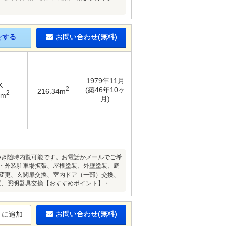
をする
お問い合わせ(無料)
1979年11月
K
2
(築46年10ヶ
216.34m
2
4m
月)
件につき随時内覧可能です。お電話かメールでご希
構・外装駐車場拡張、屋根塗装、外壁塗装、庭
取変更、玄関扉交換、室内ドア（一部）交換、
置、照明器具交換【おすすめポイント】・
お問い合わせ(無料)
りに追加