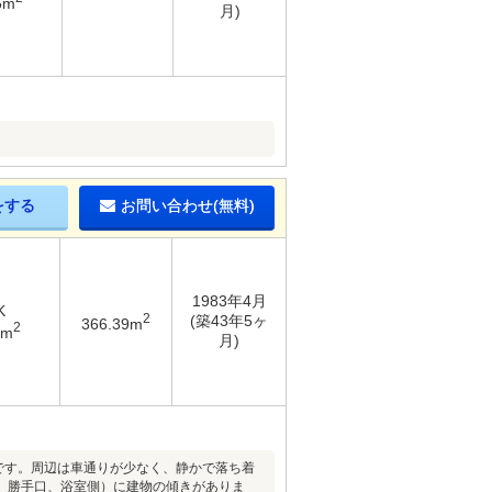
5m
月)
をする
お問い合わせ(無料)
1983年4月
K
2
(築43年5ヶ
366.39m
2
6m
月)
地です。周辺は車通りが少なく、静かで落ち着
、勝手口、浴室側）に建物の傾きがありま