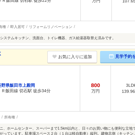
ＪＲ飯田線 切石駅 徒歩22分
万円
107.6
有権
即入居可
リフォームリノベーション
システムキッチン、洗面台、トイレ機器、ガス給湯器取替え済みです。
K
見学予約
お気に入りに追加
800
長野県飯田市上殿岡
3LD
ＪＲ飯田線 切石駅 徒歩34分
万円
139.9
所有権
ニ、ホームセンター、スーパーまで1.5km以内と、日々のお買い物にも便利な立
がっています。駐車場スペース２台（１台は軽自動車）縦列。建物北側（キッチン