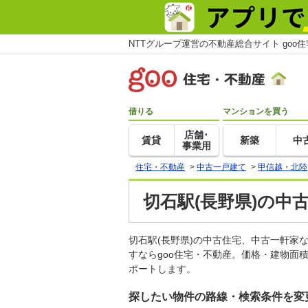
NTTグループ運営の不動産総合サイト goo
借りる
マンションを買う
店舗･
賃貸
新築
中
事業用
住宅・不動産
>
中古一戸建て
>
甲信越・北陸
切石駅(長野県)の中
切石駅(長野県)の中古住宅、中古一軒
すならgoo住宅・不動産。価格・建物面
ポートします。
探したい物件の路線・検索条件を変