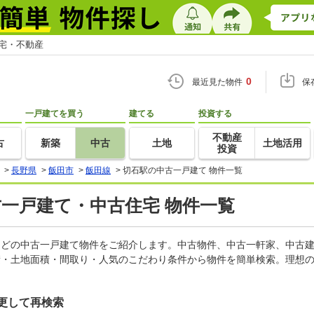
住宅・不動産
0
最近見た物件
保
一戸建てを買う
建てる
投資する
不動産
古
新築
中古
土地
土地活用
投資
>
長野県
>
飯田市
>
飯田線
>
切石駅の中古一戸建て 物件一覧
古一戸建て・中古住宅 物件一覧
家などの中古一戸建て物件をご紹介します。中古物件、中古一軒家、中古
積・土地面積・間取り・人気のこだわり条件から物件を簡単検索。理想の
更して再検索