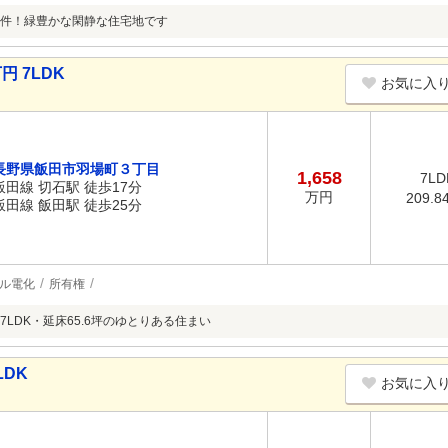
件！緑豊かな閑静な住宅地です
円 7LDK
お気に入
長野県飯田市羽場町３丁目
1,658
7LD
飯田線 切石駅 徒歩17分
万円
209.8
飯田線 飯田駅 徒歩25分
ル電化
所有権
7LDK・延床65.6坪のゆとりある住まい
LDK
お気に入