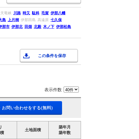
天竜峡
川路
時又
駄科
毛賀
伊那八幡
大島
上片桐
伊那田島
高遠原
七久保
伊那市
伊那北
田畑
北殿
木ノ下
伊那松島
この条件を保存
表示件数
・お問い合わせをする(無料)
り
築年月
土地面積
積
築年数