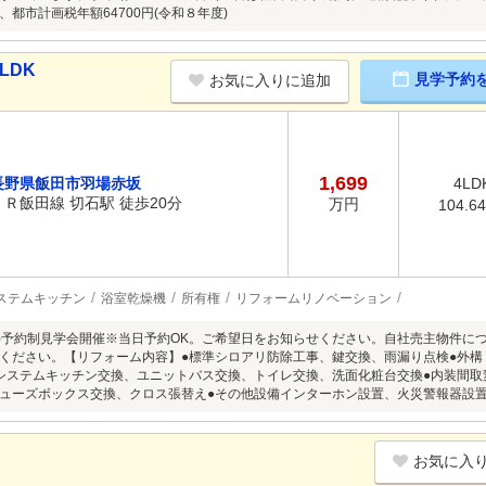
都市計画税年額64700円(令和８年度)
LDK
見学予約
お気に入りに追加
1,699
長野県飯田市羽場赤坂
4LD
ＪＲ飯田線 切石駅 徒歩20分
万円
104.6
ステムキッチン
浴室乾燥機
所有権
リフォームリノベーション
8/9(日)予約制見学会開催※当日予約OK。ご希望日をお知らせください。自社売主物
ください。【リフォーム内容】●標準シロアリ防除工事、鍵交換、雨漏り点検●外
システムキッチン交換、ユニットバス交換、トイレ交換、洗面化粧台交換●内装間
ューズボックス交換、クロス張替え●その他設備インターホン設置、火災警報器設
K
お気に入