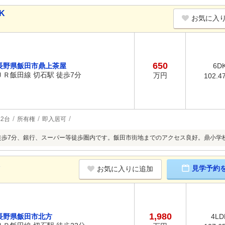
K
お気に入
650
長野県飯田市鼎上茶屋
6D
ＪＲ飯田線 切石駅 徒歩7分
万円
102.4
2台
所有権
即入居可
徒歩7分、銀行、スーパー等徒歩圏内です。飯田市街地までのアクセス良好。鼎小学
K
見学予約
お気に入りに追加
1,980
長野県飯田市北方
4LD