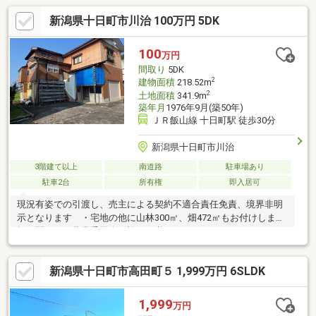
新潟県十日町市川治 100万円 5DK
100
万円
間取り
5DK
2
建物面積
218.52m
2
土地面積
341.9m
築年月
1976年9月(築50年)
ＪＲ飯山線 十日町駅 徒歩30分
新潟県十日町市川治
3階建て以上
南道路
駐車場あり
駐車2台
所有権
即入居可
現況有姿での引渡し、売主による契約不適合責任免責、境界非明
示となります ・宅地の他に山林300㎡、畑472㎡もお付けします
畑に関しては農業委員会の許可が必要となります。
新潟県十日町市高田町５ 1,999万円 6SLDK
1,999
万円