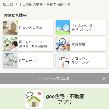
飯山線
十日町駅の中古一戸建て 物件一覧
お役立ち情報
「住みたい街」
住まいのコラム
を見つけよう
暮らしのデータ
家賃相場
(補助金・助成金情報)
人気タウン
住宅ローン
ランキング
ページトップに戻る
goo住宅・不動産
アプリ