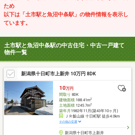
ため
以下は「土市駅と魚沼中条駅」の物件情報を表示し
ています。
土市駅と魚沼中条駅の中古住宅・中古一戸建て
物件一覧
新潟県十日町市上新井 10万円 8DK
10
万円
間取り
8DK
2
建物面積
188.41m
2
土地面積
1245.7m
築年月
1982年11月(築43年10ヶ月)
ＪＲ飯山線 十日町駅 徒歩4.0km
その他の交通
新潟県十日町市上新井