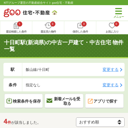
NTTグループ運営の不動産総合サイト goo住宅・不動産
1
0
0
0
最近検索した条件
最近見た物件
保存した条件
お気に入り
十日町駅(新潟県)の中古一戸建て・中古住宅 物件
一覧
駅
変更する
飯山線/十日町
条件
変更する
指定なし
新着メールを受
検索条件を保存
アプリで探す
取る
4
件
が該当しました。