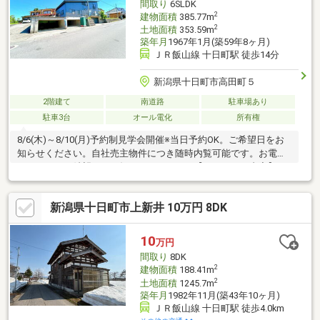
間取り
6SLDK
2
建物面積
385.77m
2
土地面積
353.59m
築年月
1967年1月(築59年8ヶ月)
ＪＲ飯山線 十日町駅 徒歩14分
新潟県十日町市高田町５
2階建て
南道路
駐車場あり
駐車3台
オール電化
所有権
8/6(木)～8/10(月)予約制見学会開催※当日予約OK。ご希望日をお
知らせください。自社売主物件につき随時内覧可能です。お電話
かメールでご希望日をお知らせください。【リフォーム内容】●
外構工事外壁塗装、庭木伐採●内装工事システムキッチン交換、
ユニットバス交換、温水洗浄便座トイレ交換、洗面化粧台交換、
新潟県十日町市上新井 10万円 8DK
フローリング上張り、クロス張替え、クッションフロア張替え、
建具交換、給湯器交換、インターホン設置、火災警報器設置、照
明LED交換
10
万円
間取り
8DK
2
建物面積
188.41m
2
土地面積
1245.7m
築年月
1982年11月(築43年10ヶ月)
ＪＲ飯山線 十日町駅 徒歩4.0km