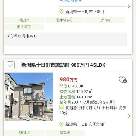
その他の交通
新潟県十日町市上新井
2階建て
駐車場あり
所有権
即入居可
※心理的瑕疵あり
新潟県十日町市諏訪町 980万円 4SLDK
980
万円
間取り
4SLDK
2
建物面積
145.97m
2
土地面積
140.03m
築年月
2001年7月(築25年2ヶ月)
北越急行ほくほく線 十日町駅 徒歩
10分
新潟県十日町市諏訪町
2階建て
所有権