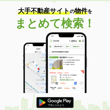
大手不動産サイト
物件
の
を
まとめて検索！