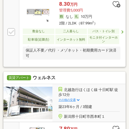
8.30
万円
管理費5,000円
なし
10万円
2
2階 / 2LDK（87.99m
）
敷金なし
二人暮らし
バス・トイレ別
モニタ付インターホ
駐車場(近隣含)
インターネット無料
ン
保証人不要／代行 ・メゾネット・初期費用カード決済
可
ウェルネス
賃貸アパート
北越急行ほくほく線 十日町駅 徒
歩12分
その他の交通
築23年6ヶ月 / 3階建
新潟県十日町市西本町１
7.80