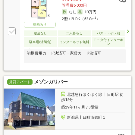
管理費6,000円
なし
10万円
2
2階 / 2LDK（52.8m
）
動画あり
敷金なし
二人暮らし
バス・トイレ別
モニタ付インターホ
駐車場(近隣含)
インターネット無料
ン
初期費用カード決済可・家賃カード決済可
メゾンガリバー
賃貸アパート
北越急行ほくほく線 十日町駅 徒
歩15分
築29年11ヶ月 / 3階建
新潟県十日町市錦町１