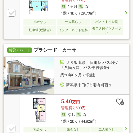
1ヶ月
なし
2
1階 / 1DK（29.73m
）
礼金なし
一人暮らし
バス・トイレ別
モニタ付インターホ
駐車場(近隣含)
インターネット無料
ン
プラシード カーサ
賃貸アパート
ＪＲ飯山線 十日町駅 バス5分/
「八箇入口」バス停 停歩5分
築20年8ヶ月 / 2階建
新潟県十日町市妻有町西１
5.40
万円
管理費2,500円
なし
なし
2
1階 / 2DK（44.82m
）
礼金なし
敷金なし
二人暮らし