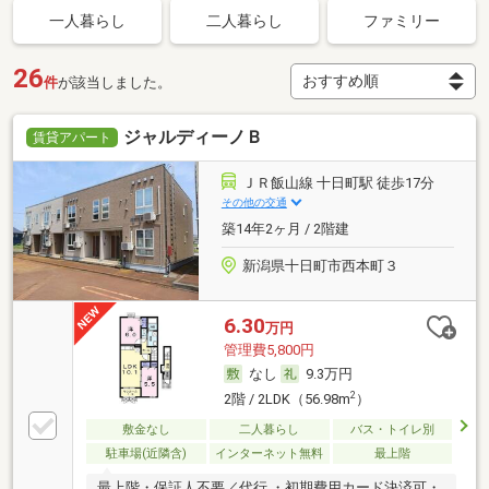
一人暮らし
二人暮らし
ファミリー
26
件
が該当しました。
ジャルディーノＢ
賃貸アパート
ＪＲ飯山線 十日町駅 徒歩17分
その他の交通
築14年2ヶ月 / 2階建
新潟県十日町市西本町３
6.30
万円
管理費5,800円
なし
9.3万円
2
2階 / 2LDK（56.98m
）
敷金なし
二人暮らし
バス・トイレ別
駐車場(近隣含)
インターネット無料
最上階
最上階・保証人不要／代行 ・初期費用カード決済可・