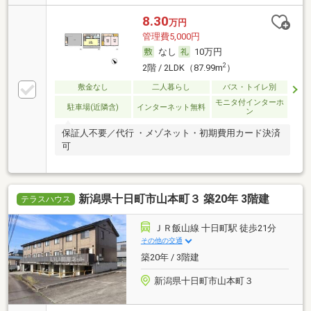
8.30
万円
管理費5,000円
なし
10万円
2
2階 / 2LDK（87.99m
）
敷金なし
二人暮らし
バス・トイレ別
モニタ付インターホ
駐車場(近隣含)
インターネット無料
ン
保証人不要／代行 ・メゾネット・初期費用カード決済
可
新潟県十日町市山本町３ 築20年 3階建
テラスハウス
ＪＲ飯山線 十日町駅 徒歩21分
その他の交通
築20年 / 3階建
新潟県十日町市山本町３