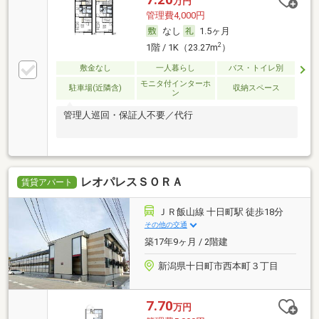
万円
管理費4,000円
なし
1.5ヶ月
2
1階 / 1K（23.27m
）
敷金なし
一人暮らし
バス・トイレ別
モニタ付インターホ
駐車場(近隣含)
収納スペース
ン
管理人巡回・保証人不要／代行
レオパレスＳＯＲＡ
賃貸アパート
ＪＲ飯山線 十日町駅 徒歩18分
その他の交通
築17年9ヶ月 / 2階建
新潟県十日町市西本町３丁目
7.70
万円