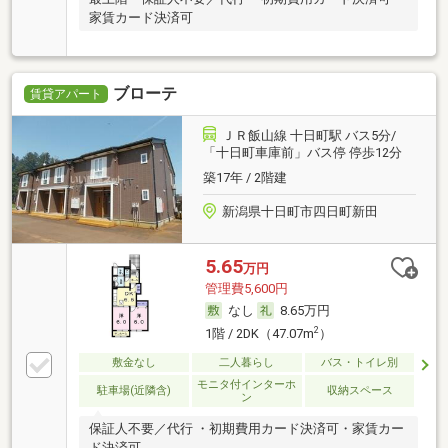
家賃カード決済可
ブローテ
賃貸アパート
ＪＲ飯山線 十日町駅 バス5分/
「十日町車庫前」バス停 停歩12分
築17年 / 2階建
新潟県十日町市四日町新田
5.65
万円
管理費5,600円
なし
8.65万円
2
1階 / 2DK（47.07m
）
敷金なし
二人暮らし
バス・トイレ別
モニタ付インターホ
駐車場(近隣含)
収納スペース
ン
保証人不要／代行 ・初期費用カード決済可・家賃カー
ド決済可