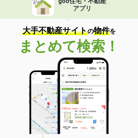
goo住宅・不動産
アプリ
大手不動産サイト
物件
の
を
まとめて検索！