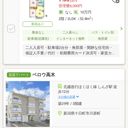
万円
管理費6,000円
なし
10万円
2
2階 / 2LDK（52.8m
）
動画あり
敷金なし
二人暮らし
バス・トイレ別
駐車場(近隣含)
インターネット無料
角部屋
二人入居可・駐車場2台分・角部屋・閑静な住宅街・
保証人不要／代行 ・初期費用カード決済可・家賃カー
ド決済可
ベロウ高木
賃貸アパート
北越急行ほくほく線 しんざ駅 徒
歩12分
その他の交通
築29年 / 3階建
新潟県十日町市川原町