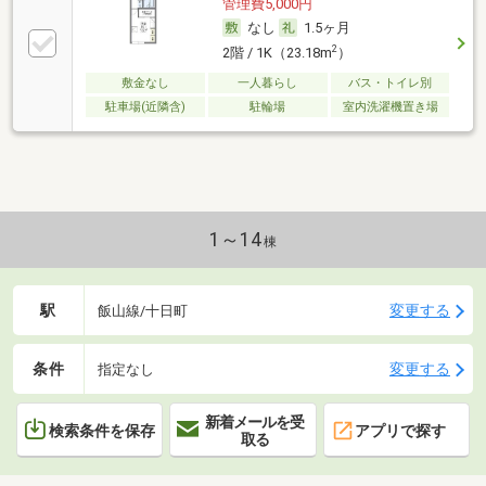
管理費5,000円
なし
1.5ヶ月
2
2階 / 1K（23.18m
）
敷金なし
一人暮らし
バス・トイレ別
駐車場(近隣含)
駐輪場
室内洗濯機置き場
1～14
棟
駅
変更する
飯山線/十日町
条件
変更する
指定なし
新着メールを受
検索条件を保存
アプリで探す
取る