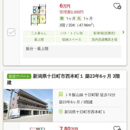
6
万円
管理費2,000円
1ヶ月
1ヶ月
2
3階 / 2DK（47.96m
）
二人暮らし
バス・トイレ別
駐車場(近隣含)
最上階
収納スペース
室内洗濯機置き場
振分・最上階
新潟県十日町市西本町１ 築23年6ヶ月 3階
賃貸アパート
建
ＪＲ飯山線 十日町駅 徒歩12分
築23年6ヶ月 / 3階建
新潟県十日町市西本町１
7.80
万円