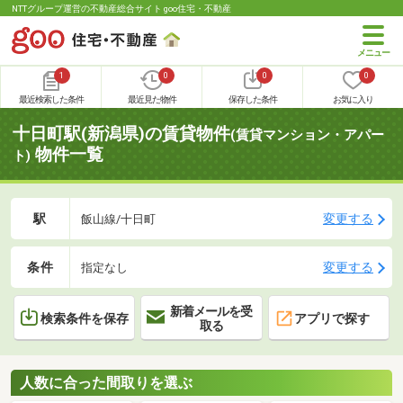
NTTグループ運営の不動産総合サイト goo住宅・不動産
1
0
0
0
最近検索した条件
最近見た物件
保存した条件
お気に入り
十日町駅(新潟県)の賃貸物件
(賃貸マンション・アパー
物件一覧
ト)
駅
変更する
飯山線/十日町
条件
変更する
指定なし
新着メールを受
検索条件を保存
アプリで探す
取る
人数に合った間取りを選ぶ