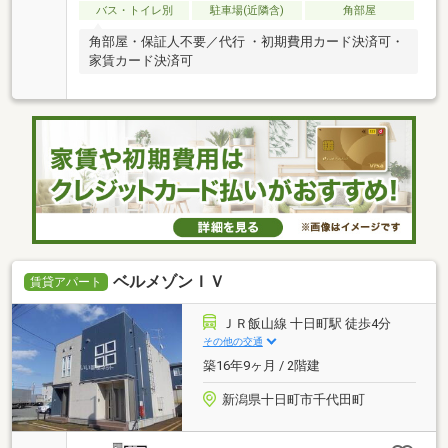
バス・トイレ別
駐車場(近隣含)
角部屋
角部屋・保証人不要／代行 ・初期費用カード決済可・
家賃カード決済可
ベルメゾンＩＶ
賃貸アパート
ＪＲ飯山線 十日町駅 徒歩4分
その他の交通
築16年9ヶ月 / 2階建
新潟県十日町市千代田町