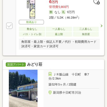
6
万円
管理費5,800円
なし
9万円
2
2階 / 1LDK（46.28m
）
動画あり
敷金なし
一人暮らし
二人暮らし
バス・トイレ別
最上階
角部屋
角部屋・最上階・保証人不要／代行 ・初期費用カード
決済可・家賃カード決済可
みどり荘
賃貸アパート
ＪＲ飯山線 十日町 車7
分/2.3km
築52年5ヶ月 / 2階建
新潟県十日町市川治