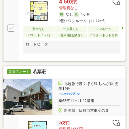
4.50
万円
管理費なし
なし
1ヶ月
2
2階 / ワンルーム（22.77m
）
敷金なし
一人暮らし
ワンルーム
バス・トイレ別
駐車場(近隣含)
インターネット無料
ロードヒーター
若葉荘
賃貸アパート
北越急行ほくほく線 しんざ駅 徒
歩14分
その他の交通
築62年11ヶ月 / 2階建
新潟県十日町市本町６の３
5
万円
管理費2,000円