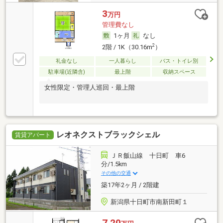
3
万円
管理費なし
1ヶ月
なし
2
2階 / 1K（30.16m
）
礼金なし
一人暮らし
バス・トイレ別
駐車場(近隣含)
最上階
収納スペース
女性限定・管理人巡回・最上階
レオネクストブラックシェル
賃貸アパート
ＪＲ飯山線 十日町 車6
分/1.5km
その他の交通
築17年2ヶ月 / 2階建
新潟県十日町市南新田町１
7.20