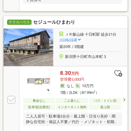
セジュールひまわり
テラスハウス
ＪＲ飯山線 十日町駅 徒歩21分
その他の交通
築20年 / 3階建
新潟県十日町市山本町３
8.30
万円
管理費5,000円
なし
10万円
2
1階 / 2LDK（87.99m
）
敷金なし
二人暮らし
バス・トイレ別
駐車場(近隣含)
インターネット無料
最上階
二人入居可・駐車場2台分・最上階・日当り良好・閑
静な住宅街・保証人不要／代行 ・メゾネット・初期費
用カード決済可・家賃カード決済可