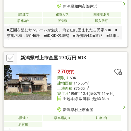
新潟県胎内市荒井浜
2階建て
都市ガス
駐車場あり
駐車3台
所有権
即入居可
■庭園を望むサンルームが魅力。海と山に囲まれた古民家6DK ■
敷地面積：約146坪 ■6DK(DK9.5帖) ■西側約4.3m道路 ■駐車3
台可 ■R8.7 リフォーム済み
新潟県村上市金屋 270万円 6DK
270
万円
間取り
6DK
2
建物面積
146.55m
2
土地面積
876.05m
築年月
1968年10月(築57年11ヶ月)
羽越本線 坂町駅 徒歩3.3km
新潟県村上市金屋
2階建て
駐車場あり
駐車2台
所有権