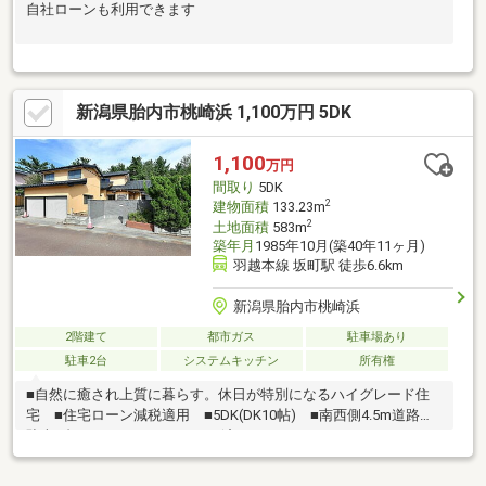
自社ローンも利用できます
新潟県胎内市桃崎浜 1,100万円 5DK
1,100
万円
間取り
5DK
2
建物面積
133.23m
2
土地面積
583m
築年月
1985年10月(築40年11ヶ月)
羽越本線 坂町駅 徒歩6.6km
新潟県胎内市桃崎浜
2階建て
都市ガス
駐車場あり
駐車2台
システムキッチン
所有権
■自然に癒され上質に暮らす。休日が特別になるハイグレード住
宅 ■住宅ローン減税適用 ■5DK(DK10帖) ■南西側4.5m道路 ■
駐車2台可 ■R7.10 リフォーム済み