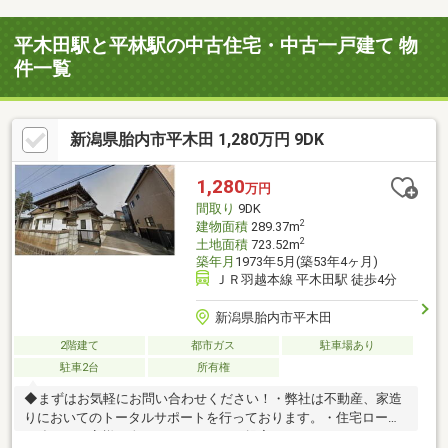
平木田駅と平林駅の中古住宅・中古一戸建て 物
件一覧
新潟県胎内市平木田 1,280万円 9DK
1,280
万円
間取り
9DK
2
建物面積
289.37m
2
土地面積
723.52m
築年月
1973年5月(築53年4ヶ月)
ＪＲ羽越本線 平木田駅 徒歩4分
新潟県胎内市平木田
2階建て
都市ガス
駐車場あり
駐車2台
所有権
◆まずはお気軽にお問い合わせください！・弊社は不動産、家造
りにおいてのトータルサポートを行っております。・住宅ローン
に強く、お客様一人ひとりにあったご提案をさせていただきま