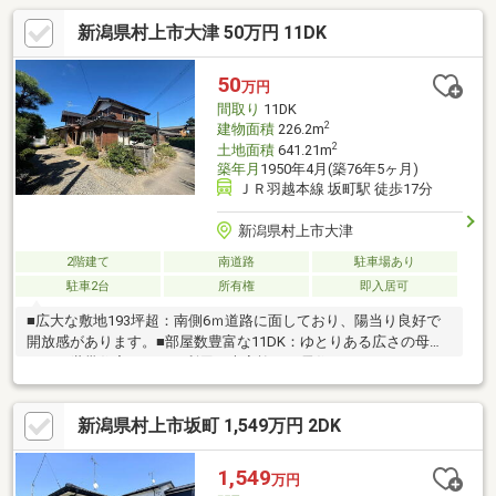
新潟県村上市大津 50万円 11DK
50
万円
間取り
11DK
2
建物面積
226.2m
2
土地面積
641.21m
築年月
1950年4月(築76年5ヶ月)
ＪＲ羽越本線 坂町駅 徒歩17分
新潟県村上市大津
2階建て
南道路
駐車場あり
駐車2台
所有権
即入居可
■広大な敷地193坪超：南側6ｍ道路に面しており、陽当り良好で
開放感があります。■部屋数豊富な11DK：ゆとりある広さの母屋
は、二世帯住宅としての利用や大家族での居住にオススメです。
■駅徒歩17分の好立地：JR坂町駅まで徒歩17分！■古民家再生・
DIYに：自分好みにリノベーションを楽しみたい方にも◎
新潟県村上市坂町 1,549万円 2DK
1,549
万円