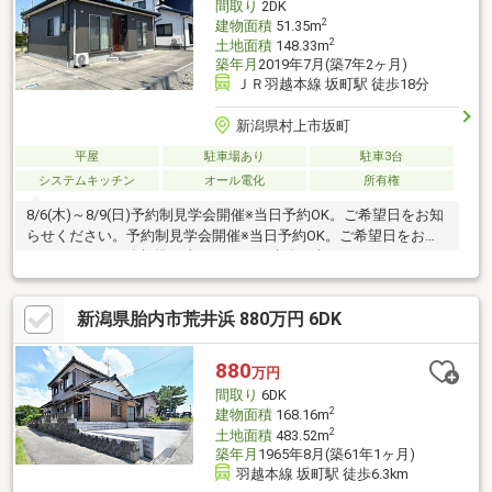
間取り
2DK
2
建物面積
51.35m
2
土地面積
148.33m
築年月
2019年7月(築7年2ヶ月)
ＪＲ羽越本線 坂町駅 徒歩18分
新潟県村上市坂町
平屋
駐車場あり
駐車3台
システムキッチン
オール電化
所有権
8/6(木)～8/9(日)予約制見学会開催※当日予約OK。ご希望日をお知
らせください。予約制見学会開催※当日予約OK。ご希望日をお知
らせください。〇標準工事シロアリ工防除工事、クリーニング、
鍵交換、雨漏り点検、設備点検〇その他工事エコキュート交換、
一部クロス・クッションフロア張替え〇おすすめポイント・お客
新潟県胎内市荒井浜 880万円 6DK
様に合わせたローンの組み方や金融機関をご提案。住宅ローンが
初めての方でもお気軽にご相談ください。・シロアリ防除工事施
工後5年間保証。【周辺施設】・村上市立保内小学校まで約1400
880
万円
ｍ（徒歩約18分）・村上市立荒川中学校まで約1700
間取り
6DK
2
建物面積
168.16m
2
土地面積
483.52m
築年月
1965年8月(築61年1ヶ月)
羽越本線 坂町駅 徒歩6.3km