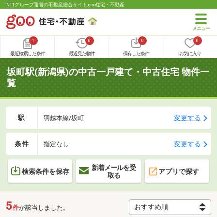
NTTグループ運営の不動産総合サイト goo住宅・不動産
1
0
0
0
最近検索した条件
最近見た物件
保存した条件
お気に入り
坂町駅(新潟県)の中古一戸建て・中古住宅 物件一
覧
駅
変更する
羽越本線/坂町
条件
変更する
指定なし
新着メールを受
検索条件を保存
アプリで探す
取る
5
件
が該当しました。