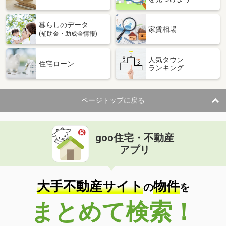
暮らしのデータ
家賃相場
(補助金・助成金情報)
人気タウン
住宅ローン
ランキング
ページトップに戻る
goo住宅・不動産
アプリ
大手不動産サイト
物件
の
を
まとめて検索！