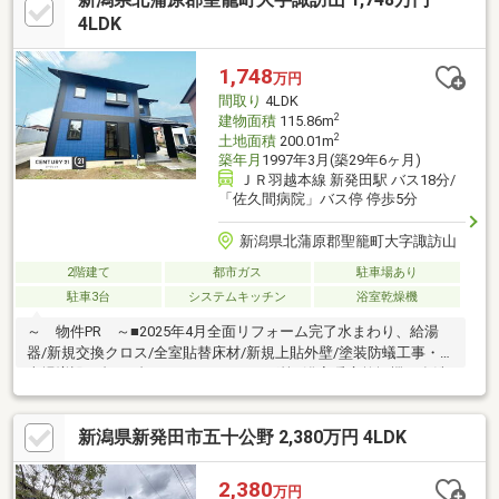
ンクローゼットが付いており収納が充実しています■前面道路は
4LDK
除雪が入る為、冬期間の除雪の負担が軽減されます～～ 周辺環
境（徒歩） ～～■御免町小学校・・・約10分■第一中学校・・・
1,748
万円
約9分■ウオロク住吉町店・約10分
間取り
4LDK
2
建物面積
115.86m
2
土地面積
200.01m
築年月
1997年3月(築29年6ヶ月)
ＪＲ羽越本線 新発田駅 バス18分/
「佐久間病院」バス停 停歩5分
新潟県北蒲原郡聖籠町大字諏訪山
2階建て
都市ガス
駐車場あり
駐車3台
システムキッチン
浴室乾燥機
～ 物件PR ～■2025年4月全面リフォーム完了水まわり、給湯
器/新規交換クロス/全室貼替床材/新規上貼外壁/塗装防蟻工事・駐
車場増設/2台 4台ハウスクリーニング等■浴室暖房乾燥機や食洗
機などがあり日々の家事の負担を軽減してくれます■広い庭があ
り、ガーデニングを楽しめます■子育て支援の手厚い聖籠町での
新潟県新発田市五十公野 2,380万円 4LDK
びのびと暮らせます■前面道路は6mと駐車がらくらく■聖籠IC至近
で新発田や新潟市街地へのアクセス良好■PLANTまで車で約5分と
お買い物に便利～ 周辺環境 ～■PLANT-4 聖籠店・・車約5分■
2,380
万円