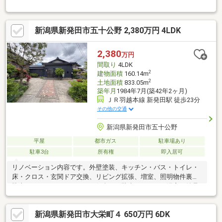
◆広々とした延床面積２２５．７８㎡の居室空間◆閑静な住宅街
立地の物件だから、オンオフのメリハリがつきます◆玄関やリビ
ングには吹抜けがあり、開放感あふれる空間を演出♪◆家族みん
新潟県新発田市五十公野 2,380万円 4LDK
なの希望にも応える７ＳＬＤＫ。実際の空間をご自身で体感くだ
さい◆現況渡し（簡易清掃のみとし、床や壁クロス等の汚損、破
損は現況渡し。カーテンや残置物は不要でしたら撤去します）◆
2,380
万円
自分好みの壁紙に変えられます♪（費用別途）
間取り
4LDK
2
建物面積
160.14m
2
土地面積
833.05m
築年月
1984年7月(築42年2ヶ月)
ＪＲ羽越本線 新発田駅 徒歩23分
その他の交通
新潟県新発田市五十公野
平屋
都市ガス
駐車場あり
駐車3台
所有権
即入居可
リノベーション内容です。外壁塗装、キッチン・バス・トイレ・
床・クロス・玄関ドア交換、リビング拡張、増室、照明物件裏に
駐車スペースがありますので何台でも駐車できます！浴室も納品
間に合いました。新築建築価格が高騰している今、こちらの物件
もご検討くださいませ。お気軽にお問合せください。担当 伊
新潟県新発田市大栄町４ 650万円 6DK
藤 大記直通 080-1171-9942固定資産税 71981年/年