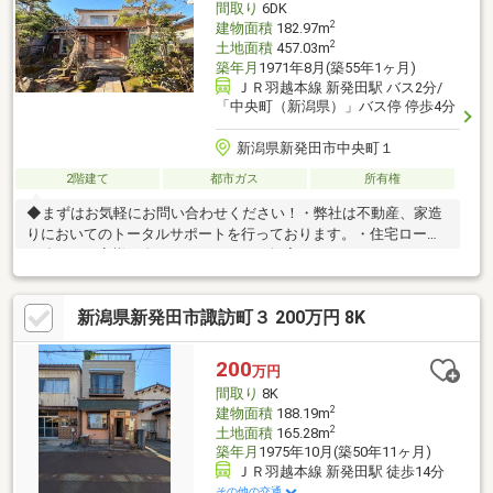
間取り
6DK
2
建物面積
182.97m
2
土地面積
457.03m
築年月
1971年8月(築55年1ヶ月)
ＪＲ羽越本線 新発田駅 バス2分/
「中央町（新潟県）」バス停 停歩4分
新潟県新発田市中央町１
2階建て
都市ガス
所有権
◆まずはお気軽にお問い合わせください！・弊社は不動産、家造
りにおいてのトータルサポートを行っております。・住宅ローン
に強く、お客様一人ひとりにあったご提案をさせていただきま
す。・スタッフ一同、誠心誠意ご対応させていただきます！◆経
験知識が豊富なスタッフが在籍！迅速な対応を心掛けておりま
新潟県新発田市諏訪町３ 200万円 8K
す。・お問合せを受けてから即日ご対応をさせていただきま
す。・その他物件情報も多数ございます！お気軽にお問い合わせ
ください。
200
万円
間取り
8K
2
建物面積
188.19m
2
土地面積
165.28m
築年月
1975年10月(築50年11ヶ月)
ＪＲ羽越本線 新発田駅 徒歩14分
その他の交通