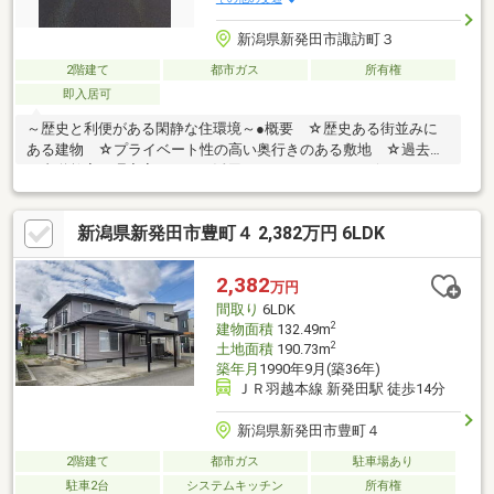
新潟県新発田市諏訪町３
2階建て
都市ガス
所有権
即入居可
～歴史と利便がある閑静な住環境～●概要 ☆歴史ある街並みに
ある建物 ☆プライベート性の高い奥行きのある敷地 ☆過去に
は書道教室や理容室としても活用されていました。 ☆リノベー
ションまたは作業場としての利用がオススメ●交通 ☆新発田
駅 徒歩8分 ☆駅前通（バス停） 徒歩8分●周辺環境 ☆イオ
新潟県新発田市豊町４ 2,382万円 6LDK
ン新発田店 車7分 ☆かんだストアー 車4分 ☆新潟県立新発
田病院 車3分●備考※現況渡し
2,382
万円
間取り
6LDK
2
建物面積
132.49m
2
土地面積
190.73m
築年月
1990年9月(築36年)
ＪＲ羽越本線 新発田駅 徒歩14分
新潟県新発田市豊町４
2階建て
都市ガス
駐車場あり
駐車2台
システムキッチン
所有権