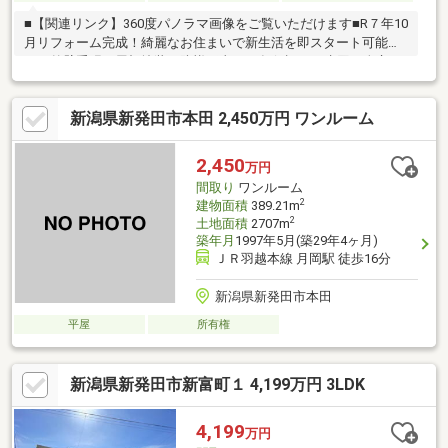
■【関連リンク】360度パノラマ画像をご覧いただけます■R７年10
月リフォーム完成！綺麗なお住まいで新生活を即スタート可能で
す・外壁重張・屋根塗装・防蟻工事（10年保証）・水回り全交
換・1、2F床張替・畳入替・1、2Fクロス貼替■ゆとりの広さと豊
富な部屋数：延床約40坪の稀少な6LDK！2世帯同居やテレワー
新潟県新発田市本田 2,450万円 ワンルーム
ク、趣味の部屋も余裕で叶う大容量の間取り。■利便性も確保：
カースペース2台分を確保。JR新発田駅までは徒歩14分と、毎日
の通勤・通学もスムーズです。■ミサワホームが設計・施工し、
2,450
万円
構造を熟知しているからこそ安心。さらに厳しい基準をクリアし
間取り
ワンルーム
た「スムストック」認定物件です。
2
建物面積
389.21m
2
土地面積
2707m
築年月
1997年5月(築29年4ヶ月)
ＪＲ羽越本線 月岡駅 徒歩16分
新潟県新発田市本田
平屋
所有権
新潟県新発田市新富町１ 4,199万円 3LDK
4,199
万円