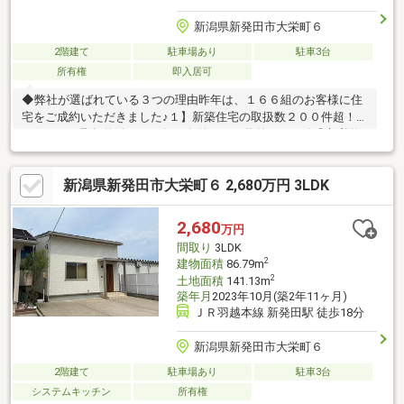
新潟県新発田市大栄町６
2階建て
駐車場あり
駐車3台
所有権
即入居可
◆弊社が選ばれている３つの理由昨年は、１６６組のお客様に住
宅をご成約いただきました♪１】新築住宅の取扱数２００件超！◎
たくさんの取扱物件からお探し条件にあう物件をご紹介◎新着物
件や価格改定物件もいち早くご提供２】売って終わりにしない、
充実のアフターサービス体制◎アフターサービスの専門スタッフ
新潟県新発田市大栄町６ 2,680万円 3LDK
が、迅速・丁寧にご対応◎ご購入後のお困り事も、充実した体制
で手厚くサポート◎年中無休！３６５日スピード対応３】新潟で
は弊社だけ《SBI新生銀行 提携ローン》◎業界最安水準の低金利
2,680
万円
０.９３%◎対面でのお手続きも可能◎頭金無しでもOK
間取り
3LDK
2
建物面積
86.79m
2
土地面積
141.13m
築年月
2023年10月(築2年11ヶ月)
ＪＲ羽越本線 新発田駅 徒歩18分
新潟県新発田市大栄町６
2階建て
駐車場あり
駐車3台
システムキッチン
所有権