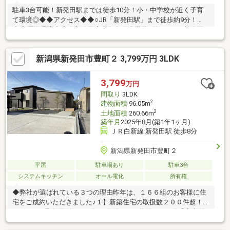
駐車3台可能！新発田駅までは徒歩10分！小・中学校が近く子育
て環境◎◆◆アクセス◆◆○JR「新発田駅」まで徒歩約9分！
◆◆周辺環境◆◆〇新発田市立御免町小学校…約1232m○新発田
市立第一中学校…約1600m○認定こども園キッズ陽だまり園…約
593m○ウオロク東新町店…約2042m○ファミリードラッグ新発田豊
新潟県新発田市豊町２ 3,799万円 3LDK
町店…約725m○ファミリーマート新発田駅前店…約644m〇新発田
駅…約650ｍ〇新潟県立新発田病院リウマチセンター…約792m○新
発田諏訪町郵便局…約459m○南公園…約1050mお気軽にお問合せく
3,799
万円
ださい♪
間取り
3LDK
2
建物面積
96.05m
2
土地面積
260.66m
築年月
2025年8月(築1年1ヶ月)
ＪＲ白新線 新発田駅 徒歩8分
新潟県新発田市豊町２
平屋
駐車場あり
駐車3台
システムキッチン
オール電化
所有権
◆弊社が選ばれている３つの理由昨年は、１６６組のお客様に住
宅をご成約いただきました♪１】新築住宅の取扱数２００件超！◎
たくさんの取扱物件からお探し条件にあう物件をご紹介◎新着物
件や価格改定物件もいち早くご提供２】売って終わりにしない、