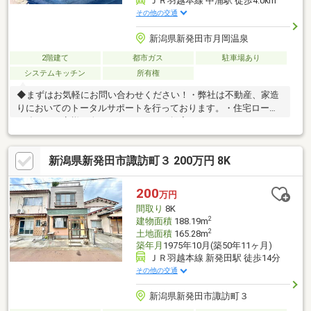
ＪＲ羽越本線 中浦駅 徒歩4.0km
その他の交通
新潟県新発田市月岡温泉
2階建て
都市ガス
駐車場あり
システムキッチン
所有権
◆まずはお気軽にお問い合わせください！・弊社は不動産、家造
りにおいてのトータルサポートを行っております。・住宅ローン
に強く、お客様一人ひとりにあったご提案をさせていただきま
す。・スタッフ一同、誠心誠意ご対応させていただきます！◆経
験知識が豊富なスタッフが在籍！迅速な対応を心掛けておりま
新潟県新発田市諏訪町３ 200万円 8K
す。・お問合せを受けてから即日ご対応をさせていただきま
す。・その他物件情報も多数ございます！お気軽にお問い合わせ
ください。
200
万円
間取り
8K
2
建物面積
188.19m
2
土地面積
165.28m
築年月
1975年10月(築50年11ヶ月)
ＪＲ羽越本線 新発田駅 徒歩14分
その他の交通
新潟県新発田市諏訪町３