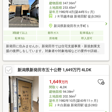
2
建物面積
347.36m
2
土地面積
253.45m
築年月
1982年4月(築44年5ヶ月)
ＪＲ羽越本線 新発田駅 徒歩28分
新潟県新発田市大手町１
3階建て以上
都市ガス
駐車場あり
駐車3台
所有権
即入居可
新発田に住みませんか。新発田市では住宅支援事業・新規創業支
援の後押しをしています。対象者や対象地域などの要件や詳細な
制度内容などは、新発田市役所 建築課 空家・住宅対策係、創
業については商工会議所まで直接お問い合わせください。
新潟県新発田市五十公野 1,649万円 4LDK
1,649
万円
間取り
4LDK
2
建物面積
94.38m
2
土地面積
202.56m
築年月
1982年10月(築43年11ヶ月)
ＪＲ白新線 新発田駅 徒歩28分