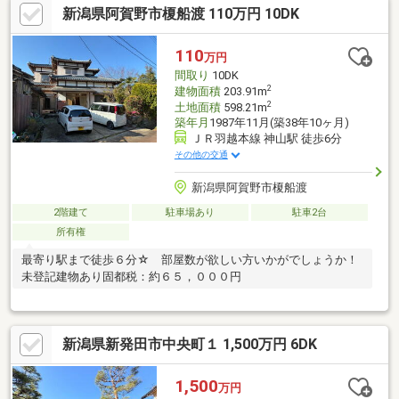
新潟県阿賀野市榎船渡 110万円 10DK
110
万円
間取り
10DK
2
建物面積
203.91m
2
土地面積
598.21m
築年月
1987年11月(築38年10ヶ月)
ＪＲ羽越本線 神山駅 徒歩6分
その他の交通
新潟県阿賀野市榎船渡
2階建て
駐車場あり
駐車2台
所有権
最寄り駅まで徒歩６分☆ 部屋数が欲しい方いかがでしょうか！
未登記建物あり固都税：約６５，０００円
新潟県新発田市中央町１ 1,500万円 6DK
1,500
万円