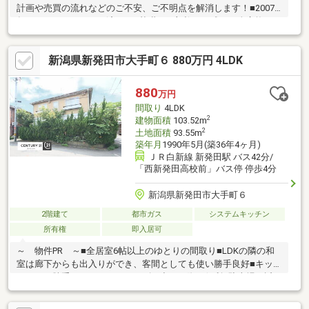
計画や売買の流れなどのご不安、ご不明点を解消します！■2007
年フルリノベーション済み！■基礎と一部柱だけ残して全交換し
ているため実質ほぼ築19年です！■並列駐車2台可能！■1階に
LDK+2部屋で使い勝手◎■閑静な住宅街で安心♪■小学校と中学校
新潟県新発田市大手町６ 880万円 4LDK
が徒歩圏内です◎※売主様による契約不適合責任は免責です。・
新発田市立東小学校：徒歩10分(800ｍ)・新発田市立東中学校：徒
歩9分(650ｍ)※多少差異あり
880
万円
間取り
4LDK
2
建物面積
103.52m
2
土地面積
93.55m
築年月
1990年5月(築36年4ヶ月)
ＪＲ白新線 新発田駅 バス42分/
「西新発田高校前」バス停 停歩4分
新潟県新発田市大手町６
2階建て
都市ガス
システムキッチン
所有権
即入居可
～ 物件PR ～■全居室6帖以上のゆとりの間取り■LDKの隣の和
室は廊下からも出入りができ、客間としても使い勝手良好■キッ
チンには勝手口があり、日々のゴミ出しの際に便利■駐車場は近
隣にあり、駐車場探しのお手伝いもいたします■2階には約1.5帖の
納戸があり、季節物の収納に便利■角地に位置しており、開放感