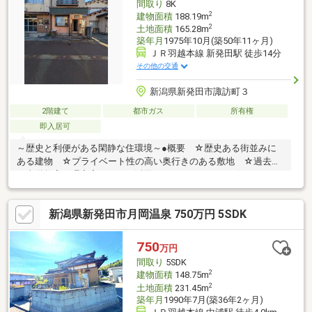
間取り
8K
さい。
2
建物面積
188.19m
2
土地面積
165.28m
築年月
1975年10月(築50年11ヶ月)
ＪＲ羽越本線 新発田駅 徒歩14分
その他の交通
新潟県新発田市諏訪町３
2階建て
都市ガス
所有権
即入居可
～歴史と利便がある閑静な住環境～●概要 ☆歴史ある街並みに
ある建物 ☆プライベート性の高い奥行きのある敷地 ☆過去に
は書道教室や理容室としても活用されていました。 ☆リノベー
ションまたは作業場としての利用がオススメ●交通 ☆新発田
駅 徒歩8分 ☆駅前通（バス停） 徒歩8分●周辺環境 ☆イオ
新潟県新発田市月岡温泉 750万円 5SDK
ン新発田店 車7分 ☆かんだストアー 車4分 ☆新潟県立新発
田病院 車3分●備考※現況渡し
750
万円
間取り
5SDK
2
建物面積
148.75m
2
土地面積
231.45m
築年月
1990年7月(築36年2ヶ月)