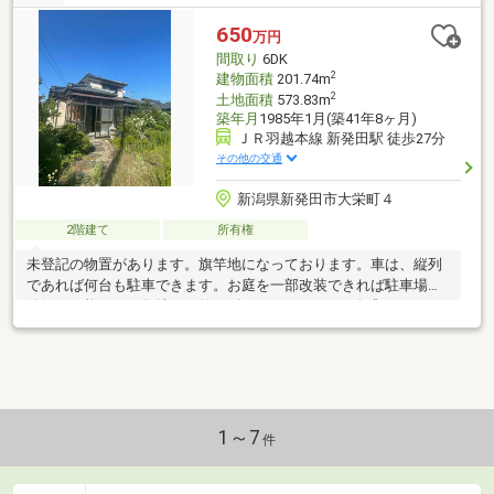
650
万円
間取り
6DK
2
建物面積
201.74m
2
土地面積
573.83m
築年月
1985年1月(築41年8ヶ月)
ＪＲ羽越本線 新発田駅 徒歩27分
その他の交通
新潟県新発田市大栄町４
2階建て
所有権
未登記の物置があります。旗竿地になっております。車は、縦列
であれば何台も駐車できます。お庭を一部改装できれば駐車場の
確保も可能です。敷地は、約173坪ありますので解放感がありま
す。若干売主様の荷物がありますが、ご案内はできますのでお気
軽にお問合せください。
1～7
件