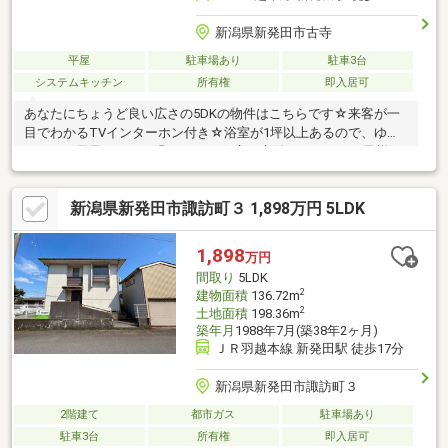
新潟県新発田市古寺
平屋
駐車場あり
駐車3台
システムキッチン
所有権
即入居可
あなたにちょうど良い広さの5DKの物件はこちらです☆来客が一
目でわかるTVインターホン付き☆浴室が1坪以上あるので、ゆっ
たりとお風呂タイムを過ごせます☆広い庭付きなので、お子様に
ストレスを感じさせることもありません☆システムキッチン付き
の物件です☆こちらは中古の戸建て物件です☆すぐに入居できる
新潟県新発田市諏訪町３ 1,898万円 5LDK
ので、お急ぎの方も安心してお問い合わせください(*^_^*)
1,898
万円
間取り
5LDK
2
建物面積
136.72m
2
土地面積
198.36m
築年月
1988年7月(築38年2ヶ月)
ＪＲ羽越本線 新発田駅 徒歩17分
新潟県新発田市諏訪町３
2階建て
都市ガス
駐車場あり
駐車3台
所有権
即入居可