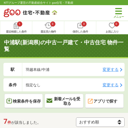
NTTグループ運営の不動産総合サイト goo住宅・不動産
1
0
0
0
最近検索した条件
最近見た物件
保存した条件
お気に入り
中浦駅(新潟県)の中古一戸建て・中古住宅 物件一
覧
駅
変更する
羽越本線/中浦
条件
変更する
指定なし
新着メールを受
検索条件を保存
アプリで探す
取る
7
件
が該当しました。