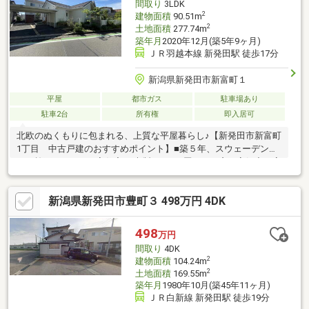
間取り
3LDK
2
建物面積
90.51m
2
土地面積
277.74m
築年月
2020年12月(築5年9ヶ月)
ＪＲ羽越本線 新発田駅 徒歩17分
新潟県新発田市新富町１
平屋
都市ガス
駐車場あり
駐車2台
所有権
即入居可
北欧のぬくもりに包まれる、上質な平屋暮らし♪【新発田市新富町
1丁目 中古戸建のおすすめポイント】■築５年、スウェーデンハ
ウス施工３LDKの平家住宅♪■木製サッシ3層ガラス窓、高気密・高
断熱住宅◎■洗練された外構デザインと美しい佇まい♪並列2台分
カーポート付き◎■スーパー『ウオロク 緑店』まで徒歩約6分♪ 毎
新潟県新発田市豊町３ 498万円 4DK
日のお買い物に便利な嬉しい住環境！【小中学校】外ヶ輪小学校
約1300m本丸中学校 約600m当社ホームページではSUUMOには載
っていない物件資料を確認することができます♪住宅に関すること
498
万円
なら、「年間取引件数500件以上」の実績があるハーバーエステ
間取り
4DK
ートになんでもご相談ください。
2
建物面積
104.24m
2
土地面積
169.55m
築年月
1980年10月(築45年11ヶ月)
ＪＲ白新線 新発田駅 徒歩19分