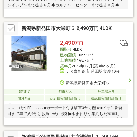
ンイレブンまで徒歩８分◆カルチャーセンターまで徒歩９分◆ウ
ェルシア新発田本町店まで徒歩６分◆第四北越銀行新発田支店ま
で徒歩10分◆県立新発田病院まで徒歩6分物件購入の心配事や気
になる事、何でもお問合せください。資金計画や諸費用、売買の
新潟県新発田市大栄町５ 2,490万円 4LDK
流れと諸手続きについて、ハザードマップや物件周辺のことなど
何でもＯＫ。具体的な計画をこれから立てるところ、マイホーム
を検討中、そんなときもまずはお声がけください。ご相談だけで
2,490
万円
ももちろん構いません。いつでもお気軽にどうぞ！
間取り
4LDK
2
建物面積
105.99m
2
土地面積
165.79m
築年月
2022年12月(築3年9ヶ月)
ＪＲ白新線 新発田駅 徒歩19分
新潟県新発田市大栄町５
2階建て
都市ガス
駐車場あり
駐車3台
設計住宅性能評価付
建設住宅性能評価付
～～ 物件PR ～～■カーポート付き駐車3台可能☆■イオン新発
田まで車で約4分とお買い物に便利■水まわりが集約した家事動線
良好の間取り■新発田南バイパス至近と生活利便性が良好！■室内
干しができるストレージルーム付き☆書斎としてのご利用も◎■
建材に使われる防腐・防蟻剤は健康にも配慮■安心の「コンクリ
新潟県北蒲原郡聖籠町大字諏訪山 1,748万円
ートベタ基礎」「地盤改良工事」■全居室収納付きでウォークイ