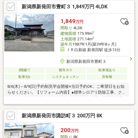
充実のアフターサービス体制◎アフターサービスの専門スタッフ
新潟県新発田市豊町３ 1,849万円 4LDK
が、迅速・丁寧にご対応◎ご購入後のお困り事も、充実した体制
で手厚くサポート◎年中無休！３６５日スピード対応３】新潟で
は弊社だけ《SBI新生銀行 提携ローン》◎業界最安水準の低金利
1,849
万円
０.９３%◎対面でのお手続きも可能◎頭金無しでもOK
間取り
4LDK
2
建物面積
175.99m
2
土地面積
271.14m
築年月
1987年1月(築39年8ヶ月)
ＪＲ白新線 新発田駅 徒歩13分
新潟県新発田市豊町３
2階建て
都市ガス
駐車場あり
駐車3台
システムキッチン
所有権
8/6(木)～8/9(日)予約制見学会開催※当日予約OK。ご希望日をお知
らせください。【リフォーム内容】●標準シロアリ防除工事、ク
リーニング、鍵交換、雨漏り点検、設備点検●外構・外装駐車場
拡張、屋根塗装、外壁塗装、庭木伐採●水回りシステムキッチン
交換、ユニットバス交換、トイレ交換、洗面化粧台交換●内装玄
新潟県新発田市諏訪町３ 200万円 8K
関扉交換、室内ドア一部交換、クロス張替え、畳表替え、障子・
襖張替え●その他設備給湯器交換、インターホン設置、火災警報
器設置、照明器具交換【おすすめポイント】・本物件は条件によ
200
万円
り住宅ローン減税が適用されます。
間取り
8K