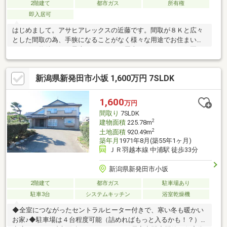
2階建て
都市ガス
所有権
即入居可
はじめまして。アサヒアレックスの近藤です。間取が８Ｋと広々
とした間取の為、手狭になることがなく様々な用途でお住まいい
ただける物件です。最大のポイントは屋上があることです。夏は
バーベキューを楽しんだり、夜の晩酌に屋上を使ったり、、様々
な楽しみ方ができます。また簡易的にリフォームをしたい、そん
新潟県新発田市小坂 1,600万円 7SLDK
なご相談も弊社で一括でお手伝いをさせていただきます。ハウス
メーカーの不動産部だからこそできるトータルライフサポート
を。住む前、住んでからと一生のお付き合いをさせていただきま
1,600
万円
す。是非まずはご内見ください。
間取り
7SLDK
2
建物面積
225.78m
2
土地面積
920.49m
築年月
1971年8月(築55年1ヶ月)
ＪＲ羽越本線 中浦駅 徒歩33分
新潟県新発田市小坂
2階建て
都市ガス
駐車場あり
駐車3台
システムキッチン
浴室乾燥機
◆全室につながったセントラルヒーター付きで、寒い冬も暖かい
お家♪◆駐車場は４台程度可能（詰めればもっと入るかも！？）