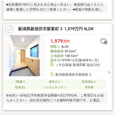
■自然素材100％に包まれる心地よい住まい。無垢材のぬくもりと
健康に配慮した空間をぜひご体感ください。■家族の気配を感じ
るオープンな間取り。玄関からLDKへ直接つながる設計で、帰宅
後すぐに家族の姿が見える安心感。■多目的に使える広々フリー
スペース。階段を上がると広がる空間は、お子さまの遊び場やリ
新潟県新発田市新富町３ 1,979万円 4LDK
モートワーク、趣味スペースに最適。■開放感とゆとりを生む設
計。広々とした空間設計で、自然光と風を取り込みながら、心地
よい暮らしを実現。
1,979
万円
間取り
4LDK
2
建物面積
99.36m
2
土地面積
198.52m
築年月
1979年12月(築46年9ヶ月)
ＪＲ白新線 新発田駅 徒歩22分
新潟県新発田市新富町３
2階建て
都市ガス
駐車場あり
駐車3台
システムキッチン
所有権
8/6(木)～8/9(日)予約制見学会開催※当日予約OK。ご希望日をお知
らせください。自社売主物件につき随時内覧可能です。お電話か
メールでご希望日をお知らせください。【リフォーム内容】カー
ポート設置工事を行います●耐震補強工事●標準シロアリ防除工
事、クリーニング、鍵交換、雨漏り点検、設備点検●外構・外装