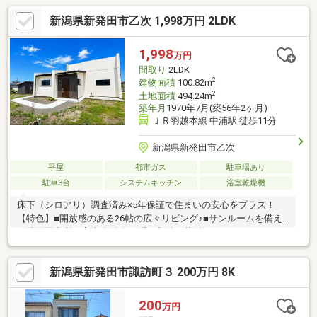
新潟県新発田市乙次 1,998万円 2LDK
1,998
万円
間取り
2LDK
2
建物面積
100.82m
2
土地面積
494.24m
築年月
1970年7月(築56年2ヶ月)
ＪＲ羽越本線 中浦駅 徒歩11分
新潟県新発田市乙次
平屋
都市ガス
駐車場あり
駐車3台
システムキッチン
浴室乾燥機
床下（シロアリ）調査済み×5年保証で住まいの安心をプラス！
【特色】■開放感のある26帖の広々リビング♪■サンルームを備え
た洗面脱衣所で家事楽動線♪■隠す収納で片付けラクラク！いつで
もきれいなキッチンに♪■駐車5台以上可能！来客も困りません
♪【リフォーム内容】 ●外壁、破風板カバーリング・屋根、軒天井
新潟県新発田市諏訪町３ 200万円 8K
塗装・雨樋交換●床張替・壁、天井ボード張り＋クロス●サッシ、
玄関ドア、建具、水廻り全交換 等当社ホームページでは
SUUMOには載っていない物件資料を確認することができます♪住
200
万円
宅に関することなら、ハーバーエステートになんでもご相談くだ