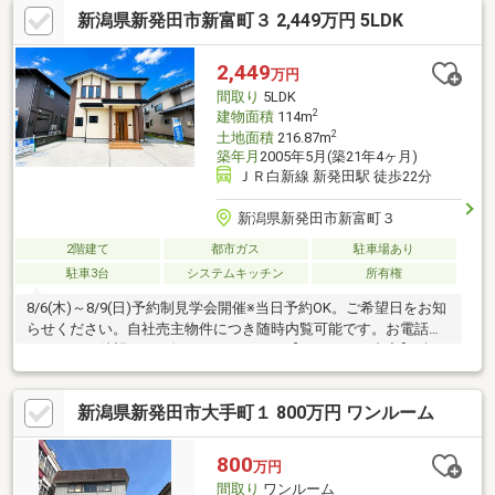
新潟県新発田市新富町３ 2,449万円 5LDK
駐車場拡張、屋根塗装、外壁塗装、庭木伐採●水回りシステムキ
ッチン交換、ユニットバス交換、トイレ交換、洗面化粧台交換●
内装間取変更、玄関扉交換、室内ドア交換、床材上張り、シュー
2,449
万円
ズボックス交換、クロス張替え●その他設備給湯器
間取り
5LDK
2
建物面積
114m
2
土地面積
216.87m
築年月
2005年5月(築21年4ヶ月)
ＪＲ白新線 新発田駅 徒歩22分
新潟県新発田市新富町３
2階建て
都市ガス
駐車場あり
駐車3台
システムキッチン
所有権
8/6(木)～8/9(日)予約制見学会開催※当日予約OK。ご希望日をお知
らせください。自社売主物件につき随時内覧可能です。お電話か
メールでご希望日をお知らせください。【リフォーム内容】●標
準クリーニング、鍵交換、雨漏り点検、設備点検●外構・外装外
壁塗装●水回りシステムキッチン交換、ユニットバス交換、トイ
新潟県新発田市大手町１ 800万円 ワンルーム
レ交換、洗面化粧台交換●内装クロス張替え●その他設備給湯器交
換、インターホン設置、火災警報器設置【おすすめポイント】・
住宅ローン減税や不動産取得税減税の対象になります
800
万円
間取り
ワンルーム