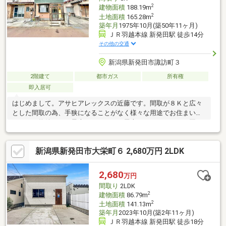
2
建物面積
188.19m
2
土地面積
165.28m
築年月
1975年10月(築50年11ヶ月)
ＪＲ羽越本線 新発田駅 徒歩14分
その他の交通
新潟県新発田市諏訪町３
2階建て
都市ガス
所有権
即入居可
はじめまして。アサヒアレックスの近藤です。間取が８Ｋと広々
とした間取の為、手狭になることがなく様々な用途でお住まいい
ただける物件です。最大のポイントは屋上があることです。夏は
バーベキューを楽しんだり、夜の晩酌に屋上を使ったり、、様々
な楽しみ方ができます。また簡易的にリフォームをしたい、そん
新潟県新発田市大栄町６ 2,680万円 2LDK
なご相談も弊社で一括でお手伝いをさせていただきます。ハウス
メーカーの不動産部だからこそできるトータルライフサポート
を。住む前、住んでからと一生のお付き合いをさせていただきま
2,680
万円
す。是非まずはご内見ください。
間取り
2LDK
2
建物面積
86.79m
2
土地面積
141.13m
築年月
2023年10月(築2年11ヶ月)
ＪＲ羽越本線 新発田駅 徒歩18分