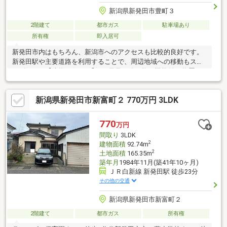
新潟県新発田市豊町３
2階建て
都市ガス
駐車場あり
所有権
即入居可
新発田市内はもちろん、新潟市へのアクセスも比較的良好です。
新発田駅や主要道路を利用することで、周辺地域への移動もスム
ーズです。【建物ポイント】■お風呂、追い炊き機能付♪■物置あ
りで車のタイヤや趣味の道具などの収納◎【生活商業施設】■コ
ンビニが近いのでちょっとした買い物に便利♪■クスリのアオキま
新潟県新発田市新富町２ 770万円 3LDK
で徒歩約1分♪【小中学校】御免町小学校 約2200ｍ第一中学校
約2500ｍ当社ホームページではSUUMOには載っていない物件資
料を確認することができます♪
770
万円
間取り
3LDK
2
建物面積
92.74m
2
土地面積
165.35m
築年月
1984年11月(築41年10ヶ月)
ＪＲ白新線 新発田駅 徒歩23分
その他の交通
新潟県新発田市新富町２
2階建て
都市ガス
所有権