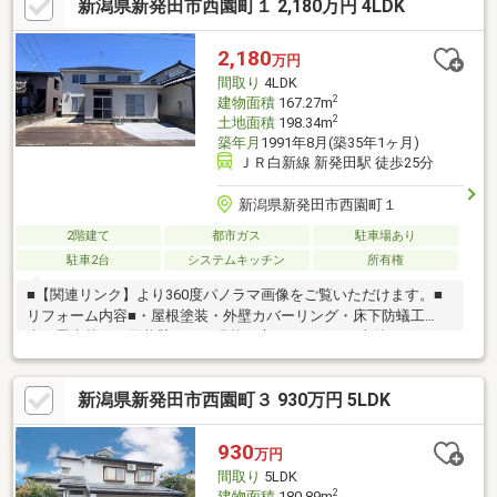
新潟県新発田市西園町１ 2,180万円 4LDK
階段■大切に使われていることが伝わるお家■前面道路は通り抜け
できないため、車の通行が少なく安心■リフォームのご相談受け
賜わります！自分好みのお家に変えてみませんか～ 周辺環境
2,180
万円
（徒歩） ～■ウオロク住吉店・・約14分■猿橋小学校・・約15分
間取り
4LDK
■猿橋中学校・・約10分
2
建物面積
167.27m
2
土地面積
198.34m
築年月
1991年8月(築35年1ヶ月)
ＪＲ白新線 新発田駅 徒歩25分
新潟県新発田市西園町１
2階建て
都市ガス
駐車場あり
駐車2台
システムキッチン
所有権
■【関連リンク】より360度パノラマ画像をご覧いただけます。■
リフォーム内容■・屋根塗装・外壁カバーリング・床下防蟻工
事・畳表替え・天井壁クロス張替・床フロアタイル上貼り・キッ
チン、浴室、洗面台、トイレ入替■周辺環境■・「西園町１丁目
東」バス停徒歩5分（400ｍ）・猿橋小学校まで1100ｍ、猿橋中学
新潟県新発田市西園町３ 930万円 5LDK
校まで600ｍ・ウオロク住吉店徒歩12分（900ｍ）■特徴■・21.8帖
の開放的なLDKに加え、和室も完備。家族の集まりや来客時に
も、上質なゆとりを実感いただけます。・南向きで日当たり良
930
万円
好、各部屋に収納が充実しているため、すっきりとした暮らしが
間取り
5LDK
叶います。
2
建物面積
180.89m