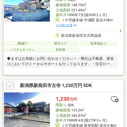
2
建物面積
148.75m
2
土地面積
231.45m
築年月
1990年7月(築36年2ヶ月)
ＪＲ羽越本線 中浦駅 徒歩4.0km
その他の交通
新潟県新発田市月岡温泉
2階建て
都市ガス
駐車場あり
システムキッチン
所有権
◆まずはお気軽にお問い合わせください！・弊社は不動産、家造
りにおいてのトータルサポートを行っております。・住宅ローン
に強く、お客様一人ひとりにあったご提案をさせていただきま
す。・スタッフ一同、誠心誠意ご対応させていただきます！◆経
験知識が豊富なスタッフが在籍！迅速な対応を心掛けておりま
新潟県新発田市古寺 1,230万円 5DK
す。・お問合せを受けてから即日ご対応をさせていただきま
す。・その他物件情報も多数ございます！お気軽にお問い合わせ
ください。
1,230
万円
間取り
5DK
2
建物面積
135.5m
2
土地面積
543.87m
築年月
1999年4月(築27年5ヶ月)
ＪＲ羽越本線 新発田駅 徒歩4.4km