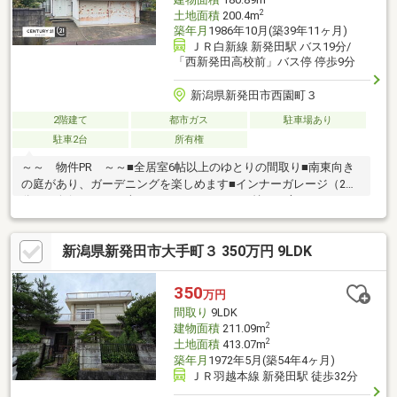
2
土地面積
200.4m
築年月
1986年10月(築39年11ヶ月)
ＪＲ白新線 新発田駅 バス19分/
「西新発田高校前」バス停 停歩9分
新潟県新発田市西園町３
2階建て
都市ガス
駐車場あり
駐車2台
所有権
～～ 物件PR ～～■全居室6帖以上のゆとりの間取り■南東向き
の庭があり、ガーデニングを楽しめます■インナーガレージ（2台
分）は奥行があり、車はもちろんバイクをお持ちの方にもおすす
め■キッチン脇には勝手口があり、換気やゴミ出しの際に便利で
す■各部屋の収納の他に、廊下にも収納があり、お部屋がスッキ
新潟県新発田市大手町３ 350万円 9LDK
リ片付きます～～ 周辺環境（徒歩） ～～■ウオロク小舟
店・・約17分■ウオロク住吉店・・約18分■猿橋小学校・・約13分
■猿橋中学校・・約10分〇写真とは違う実際の物件をぜひご覧く
350
万円
ださい●税金や銀行融資関係等の資金の提案もお引渡しまで全面
間取り
9LDK
的にお手伝いさせて頂きます
2
建物面積
211.09m
2
土地面積
413.07m
築年月
1972年5月(築54年4ヶ月)
ＪＲ羽越本線 新発田駅 徒歩32分