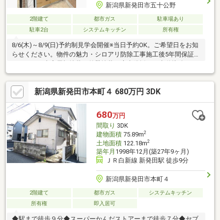
新潟県新発田市五十公野
2階建て
都市ガス
駐車場あり
駐車2台
システムキッチン
所有権
8/6(木)～8/9(日)予約制見学会開催※当日予約OK。ご希望日をお知
らせください。物件の魅力・シロアリ防除工事施工後5年間保証●
リフォーム内容屋根塗装、外壁塗装・庭木伐採、下水道接続シス
テムキッチン交換、ユニットバス交換、トイレ交換、間取変更、
玄関扉交換、室内ドア交換、床材上張り、シューズボックス交
新潟県新発田市本町４ 680万円 3DK
換、クロス張替え、給湯器交換、インターホン設置、火災警報器
設置、照明器具交換・ クリーニング、白蟻防蟻工事●間取り・駐
車場・庭・ 4LDK・ 普通車2台駐車可能
680
万円
間取り
3DK
2
建物面積
75.89m
2
土地面積
122.18m
築年月
1998年12月(築27年9ヶ月)
ＪＲ白新線 新発田駅 徒歩9分
新潟県新発田市本町４
2階建て
都市ガス
システムキッチン
所有権
即入居可
◆駅まで徒歩９分◆スーパーかんだストアーまで徒歩７分◆セブ