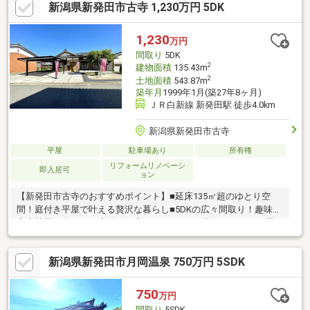
新潟県新発田市古寺 1,230万円 5DK
があります■リフォーム等のご相談も受け賜わります☆お見積り
無料 壁紙をお好みの色にしたい、和室を洋室にしたいなどお気
軽にご相談ください～ 周辺環境（徒歩） ～■生鮮市場タカマ
1,230
万円
ツ・・約12分■ウオロク小舟店・・約20分■外ケ輪小学校・・約14
間取り
5DK
分■本丸中学校・・約16分
2
建物面積
135.43m
2
土地面積
543.87m
築年月
1999年1月(築27年8ヶ月)
ＪＲ白新線 新発田駅 徒歩4.0km
新潟県新発田市古寺
平屋
駐車場あり
所有権
リフォームリノベーシ
即入居可
ョン
【新発田市古寺のおすすめポイント】■延床135㎡超のゆとり空
間！庭付き平屋で叶える贅沢な暮らし■5DKの広々間取り！趣味も
家庭菜園も楽しめる庭付き住宅■ワンフロアで暮らしやすい平屋
住宅！ファミリーにも二世帯にも◎■開放感ある和風住宅！広い
敷地と自然を感じる落ち着いた住環境【リフォーム内容】●トイ
新潟県新発田市月岡温泉 750万円 5SDK
レ、洗面台、給湯器、石油タンク新品交換●クロス、クッション
フロア張替え、畳交換、障子貼替●間取変更、照明交換、鍵交
換、網戸貼替●外壁塗装、屋根点検済み（雨漏れなし）●カーポー
750
万円
ト設置、駐車場整備、庭工事
間取り
5SDK