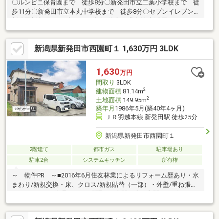
〇ルンビニ保育園まで 徒歩8分〇新発田市立二葉小学校まで 徒
歩11分〇新発田市立本丸中学校まで 徒歩8分〇セブンイレブン
新発田新富町2丁目店まで 徒歩5分〇JA北新潟 新発田こったま-
やまで 徒歩7分〇ウオロク緑店まで 徒歩6分〇イオンスタイル
新発田中田まで 徒歩7分〇クスリのアオキ 新発田新富店まで
新潟県新発田市西園町１ 1,630万円 3LDK
徒歩3分〇新発田緑町簡易郵便局まで 徒歩2分現況有姿渡し、境
界非明示、契約不適合責任免責。
1,630
万円
間取り
3LDK
2
建物面積
81.14m
2
土地面積
149.95m
築年月
1986年5月(築40年4ヶ月)
ＪＲ羽越本線 新発田駅 徒歩25分
新潟県新発田市西園町１
2階建て
都市ガス
駐車場あり
駐車2台
システムキッチン
所有権
～ 物件PR ～■2016年6月住友林業によるリフォーム歴あり・水
まわり/新規交換・床、クロス/新規貼替（一部）・外壁/重ね張り
■コンパクトで管理しやすい間取り■土間の広い玄関はベビーカー
等もらくらく入る大きさ■玄関前の風除室は雨の日の出入りもら
くらく■家族間のコミュニケーションが自然と生まれるリビング