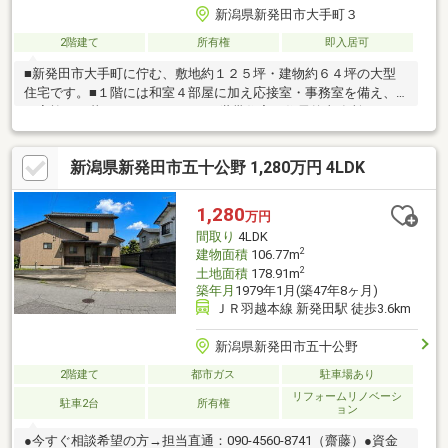
新潟県新発田市大手町３
2階建て
所有権
即入居可
■新発田市大手町に佇む、敷地約１２５坪・建物約６４坪の大型
住宅です。■１階には和室４部屋に加え応接室・事務室を備え、
ご家族での暮らしはもちろん、二世帯住宅や住居兼事務所として
もご活用いただけるゆとりある間取りとなっています。■角地な
らではの開放感と約１２５坪のゆとりある敷地は、駐車スペース
新潟県新発田市五十公野 1,280万円 4LDK
や庭づくりなど自由度の高い住まいづくりを実現します。■新発
田市中心部に位置し、生活利便性と落ち着いた住環境を兼ね備え
た立地です。ご自宅としてはもちろん、新築用地・診療所・事務
1,280
万円
所・教室・シェアハウスなど、幅広い用途をご検討いただけま
間取り
4LDK
す。
2
建物面積
106.77m
2
土地面積
178.91m
築年月
1979年1月(築47年8ヶ月)
ＪＲ羽越本線 新発田駅 徒歩3.6km
新潟県新発田市五十公野
2階建て
都市ガス
駐車場あり
リフォームリノベーシ
駐車2台
所有権
ョン
●今すぐ相談希望の方→担当直通：090-4560-8741（齋藤）●資金