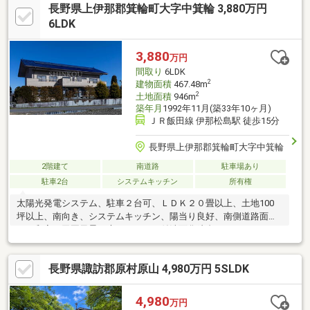
長野県上伊那郡箕輪町大字中箕輪 3,880万円
方でもお気軽にご相談ください。【周辺施設】・箕輪町立箕輪北
小学校まで約2023ｍ（徒歩25分）・箕輪町立箕輪中学校まで約
6LDK
3710ｍ（徒歩47分）・ベルシャイン伊北店様まで約1630ｍ(車4
分)・ローソン箕輪中箕輪店様まで約680ｍ(徒歩9分)
3,880
万円
間取り
6LDK
2
建物面積
467.48m
2
土地面積
946m
築年月
1992年11月(築33年10ヶ月)
ＪＲ飯田線 伊那松島駅 徒歩15分
長野県上伊那郡箕輪町大字中箕輪
2階建て
南道路
駐車場あり
駐車2台
システムキッチン
所有権
太陽光発電システム、駐車２台可、ＬＤＫ２０畳以上、土地100
坪以上、南向き、システムキッチン、陽当り良好、南側道路面
す、和室、田園風景、庭、シャワー付洗面化粧台、トイレ２ヶ
所、２階建、２面以上バルコニー、南面バルコニー、オートバ
ス、温水洗浄便座、前面棟無、通風良好、眺望良好、シャッター
長野県諏訪郡原村原山 4,980万円 5SLDK
車庫、ウォークインクローゼット、全居室６畳以上、ＩＨクッキ
ングヒーター、小学校 徒歩10分以内、屋根裏収納、食器洗乾燥
機、バルコニー・屋上に水栓あり、ビルトインガレージ
4,980
万円