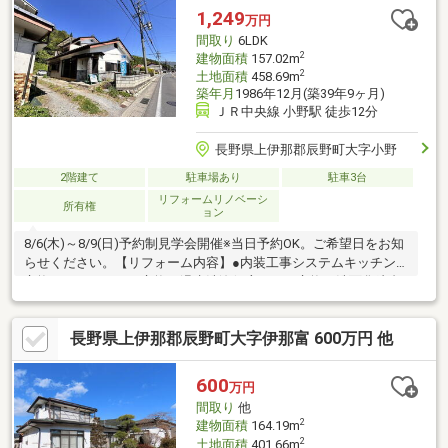
腐食、給排水管の故障や漏水についてお引渡しより２年間保証・
1,249
万円
シロアリ防除工事施工後5年間保証
間取り
6LDK
2
建物面積
157.02m
2
土地面積
458.69m
築年月
1986年12月(築39年9ヶ月)
ＪＲ中央線 小野駅 徒歩12分
長野県上伊那郡辰野町大字小野
2階建て
駐車場あり
駐車3台
リフォームリノベーシ
所有権
ョン
8/6(木)～8/9(日)予約制見学会開催※当日予約OK。ご希望日をお知
らせください。【リフォーム内容】●内装工事システムキッチン
交換、ユニットバス交換、温水洗浄便座トイレ交換、洗面化粧台
交換、フローリング上張り、クロス張替え、クッションフロア張
替え、建具交換、クローゼット交換など【おすすめポイント】・
長野県上伊那郡辰野町大字伊那富 600万円 他
雨漏り、構造上主要な部分の欠陥や・腐食、給排水管の故障や漏
水についてお引渡しより２年間保証・シロアリ防除工事施工後5年
間保証・返済額や融資可能額など、お客様のご希望にあわせてご
600
万円
提案。住宅ローンが初めての方でもお気軽にご相談ください
間取り
他
2
建物面積
164.19m
2
土地面積
401.66m