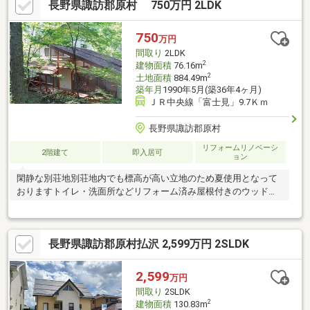
長野県諏訪郡原村 750万円 2LDK
750
万円
間取り
2LDK
2
建物面積
76.16m
2
土地面積
884.49m
築年月
1990年5月(築36年4ヶ月)
ＪＲ中央線「富士見」9.7Ｋｍ
長野県諏訪郡原村
リフォームリノベーシ
2階建て
即入居可
ョン
閑静な別荘地別荘地内でも標高が高い立地のため夏使用となって
おりますトイレ・洗面所などリフォーム済み屋根付きのウッドデ
ッキあり
長野県諏訪郡原村払沢 2,599万円 2SLDK
2,599
万円
間取り
2SLDK
2
建物面積
130.83m