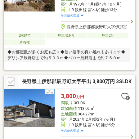
築年月
1978年11月(築47年10ヶ月)
ＪＲ飯田線 宮木駅 徒歩13分
その他の交通
長野県上伊那郡辰野町大字伊那富
2階建て
駐車場あり
駐車2台
所有権
◆お部屋数が多くお庭も広々◆使い勝手の良い離れもあります◆
デリシア辰野店まで約５００ｍ◆バロー辰野店まで約７５０ｍ◆
駐車スペース２～３台◆間取６ＤＫＫ◆全居室６帖以上◎ご内覧
いただけます お気軽にご連絡ください■ 周辺環境
━━━━━…‥・◯デリシア辰野店（約５００ｍ）◯バロー辰野
長野県上伊那郡辰野町大字平出 3,800万円 3SLDK
店（約７５０ｍ）◯クスリのサンロード辰野店（約５２０ｍ）
◯セブンイレブン辰野宮木店（約５５０ｍ）◯マツモトキヨシ
辰野店（約９００ｍ）◯町立辰野病院（約９００ｍ）◯辰野西
3,800
万円
小学校（約7００ｍ）◯辰野中学校（約１．５ｋｍ）
間取り
3SLDK
2
建物面積
113.02m
2
土地面積
384.27m
築年月
2024年2月(築2年7ヶ月)
ＪＲ飯田線 宮木駅 徒歩9分
その他の交通