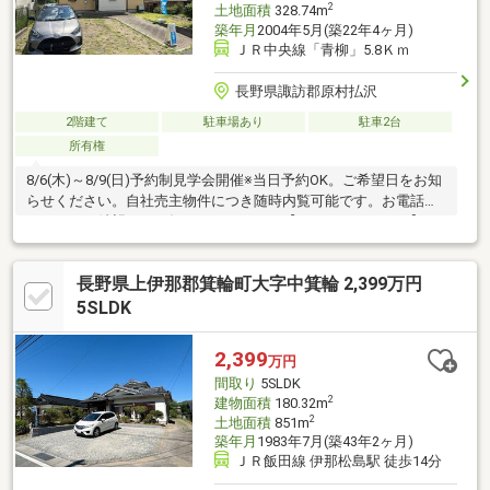
2
土地面積
328.74m
築年月
2004年5月(築22年4ヶ月)
ＪＲ中央線「青柳」5.8Ｋｍ
長野県諏訪郡原村払沢
2階建て
駐車場あり
駐車2台
所有権
8/6(木)～8/9(日)予約制見学会開催※当日予約OK。ご希望日をお知
らせください。自社売主物件につき随時内覧可能です。お電話か
メールでご希望日をお知らせください。【おすすめポイント】・
本物件は条件により住宅ローン減税が適用されます。・雨漏り、
構造上主要な部分の欠陥や・腐食、給排水管の故障や漏水につい
長野県上伊那郡箕輪町大字中箕輪 2,399万円
てお引渡しより２年間保証・シロアリ防除工事施工後5年間保証・
お客様に合わせたローンの組み方や金融機関をご提案。住宅ロー
5SLDK
ンが初めての方でもお気軽にご相談ください。【周辺施設】・原
村立原小学校600ｍ（徒歩8分）・原村立原中学校750ｍ（徒歩10
2,399
万円
分/自転車3分）・Aコー
間取り
5SLDK
2
建物面積
180.32m
2
土地面積
851m
築年月
1983年7月(築43年2ヶ月)
ＪＲ飯田線 伊那松島駅 徒歩14分