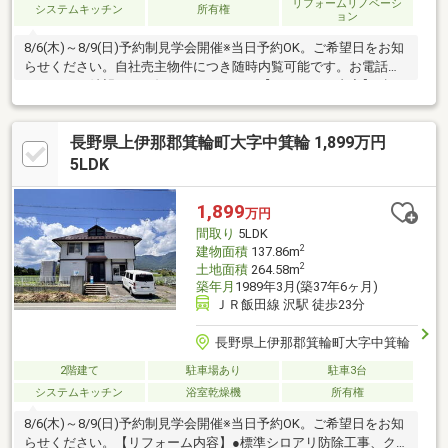
リフォームリノベーシ
システムキッチン
所有権
ョン
8/6(木)～8/9(日)予約制見学会開催※当日予約OK。ご希望日をお知
らせください。自社売主物件につき随時内覧可能です。お電話か
メールでご希望日をお知らせください。【リフォーム内容】●標
準シロアリ防除工事、鍵交換、クリーニング●内装間取り変更、
床材上張り、一部クロス張替え、一部LED照明交換、クローゼッ
長野県上伊那郡箕輪町大字中箕輪 1,899万円
ト新設【おすすめポイント】・本物件は条件により住宅ローン減
税が適用されます。・雨漏り、構造上主要な部分の欠陥や・腐
5LDK
食、給排水管の故障や漏水についてお引渡しより２年間保証・シ
ロアリ防除工事施工後5年間保証
1,899
万円
間取り
5LDK
2
建物面積
137.86m
2
土地面積
264.58m
築年月
1989年3月(築37年6ヶ月)
ＪＲ飯田線 沢駅 徒歩23分
長野県上伊那郡箕輪町大字中箕輪
2階建て
駐車場あり
駐車3台
システムキッチン
浴室乾燥機
所有権
8/6(木)～8/9(日)予約制見学会開催※当日予約OK。ご希望日をお知
らせください。【リフォーム内容】●標準シロアリ防除工事、ク