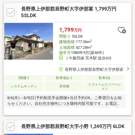
長野県上伊那郡辰野町大字伊那富 1,799万円
5SLDK
1,799
万円
間取り
5SLDK
2
建物面積
177.06m
2
土地面積
427.28m
築年月
1980年9月(築46年)
ＪＲ飯田線 宮木駅 徒歩6分
長野県上伊那郡辰野町大字伊那富
2階建て
駐車場あり
駐車3台
リフォームリノベーシ
システムキッチン
所有権
ョン
8/6(木)～8/9(日)予約制見学会開催※当日予約OK。ご希望日をお知
らせください。自社売主物件につき随時内覧可能です。お電話か
メールでご希望日をお知らせください【リフォーム内容】●耐震
補強工事●内装工事システムキッチン交換、ユニットバス交換、
温水洗浄便座トイレ交換、洗面化粧台交換、フローリング上張
長野県上伊那郡辰野町大字小野 1,249万円 6LDK
り、クロス張替え、畳表替え、インターホン設置、火災警報器設
置【おすすめポイント】・雨漏り、構造上主要な部分の欠陥や・