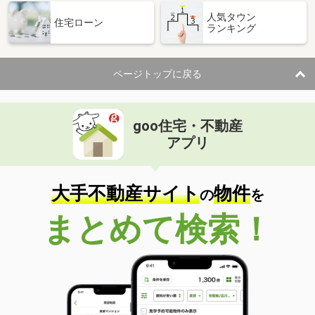
人気タウン
住宅ローン
ランキング
ページトップに戻る
goo住宅・不動産
アプリ
大手不動産サイト
物件
の
を
まとめて検索！