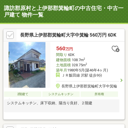
諏訪郡原村と上伊那郡箕輪町の中古住宅・中古一
戸建て 物件一覧
長野県上伊那郡箕輪町大字中箕輪 560万円 6DK
560
万円
間取り
6DK
2
建物面積
108.7m
2
土地面積
328.75m
築年月
1980年5月(築46年4ヶ月)
ＪＲ飯田線 沢駅 徒歩9分
長野県上伊那郡箕輪町大字中箕輪
2階建て
システムキッチン
所有権
システムキッチン、床下収納、陽当り良好、２階建