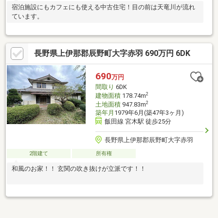
宿泊施設にもカフェにも使える中古住宅！目の前は天竜川が流れ
ています。
長野県上伊那郡辰野町大字赤羽 690万円 6DK
690
万円
間取り
6DK
2
建物面積
178.74m
2
土地面積
947.83m
築年月
1979年6月(築47年3ヶ月)
飯田線 宮木駅 徒歩25分
長野県上伊那郡辰野町大字赤羽
2階建て
所有権
和風のお家！！ 玄関の吹き抜けが立派です！！