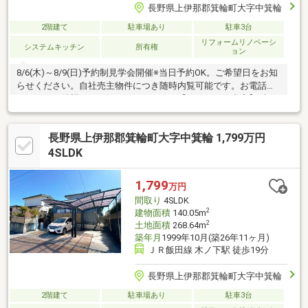
長野県上伊那郡箕輪町大字中箕輪
2階建て
駐車場あり
駐車3台
リフォームリノベーシ
システムキッチン
所有権
ョン
8/6(木)～8/9(日)予約制見学会開催※当日予約OK。ご希望日をお知
らせください。自社売主物件につき随時内覧可能です。お電話か
メールでご希望日をお知らせください。【リフォーム内容】●標
準シロアリ防除工事、鍵交換●外構・外装駐車場拡張、外壁塗
装、庭木伐採●水回りシステムキッチン交換、ユニットバス交
長野県上伊那郡箕輪町大字中箕輪 1,799万円
換、トイレ交換、洗面化粧台交換●内装間取変更、クロス張替
え、畳表替え●その他設備インターホン設置、火災警報器設置、
4SLDK
照明器具交換【おすすめポイント】・本物件は条件により住宅ロ
ーン減税が適用されます。
1,799
万円
間取り
4SLDK
2
建物面積
140.05m
2
土地面積
268.64m
築年月
1999年10月(築26年11ヶ月)
ＪＲ飯田線 木ノ下駅 徒歩19分
長野県上伊那郡箕輪町大字中箕輪
2階建て
駐車場あり
駐車3台