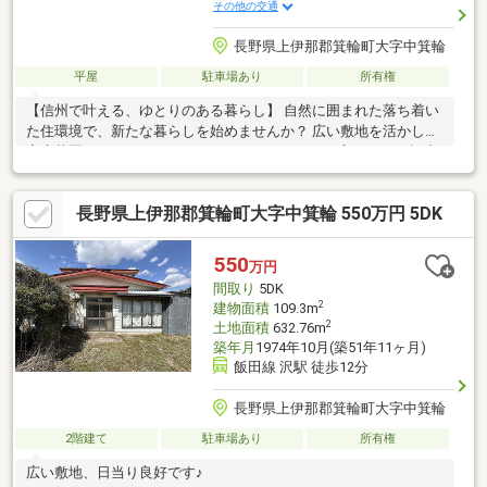
その他の交通
長野県上伊那郡箕輪町大字中箕輪
平屋
駐車場あり
所有権
【信州で叶える、ゆとりのある暮らし】 自然に囲まれた落ち着い
た住環境で、新たな暮らしを始めませんか？ 広い敷地を活かした
家庭菜園やガーデニングはもちろん、ＤＩＹや工房といった趣味
のスペースとしても活用
長野県上伊那郡箕輪町大字中箕輪 550万円 5DK
550
万円
間取り
5DK
2
建物面積
109.3m
2
土地面積
632.76m
築年月
1974年10月(築51年11ヶ月)
飯田線 沢駅 徒歩12分
長野県上伊那郡箕輪町大字中箕輪
2階建て
駐車場あり
所有権
広い敷地、日当り良好です♪