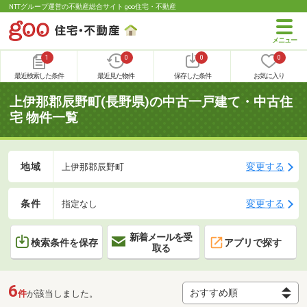
NTTグループ運営の不動産総合サイト goo住宅・不動産
1
0
0
0
最近検索した条件
最近見た物件
保存した条件
お気に入り
上伊那郡辰野町(長野県)の中古一戸建て・中古住
宅 物件一覧
地域
変更する
上伊那郡辰野町
条件
変更する
指定なし
新着メールを受
検索条件を保存
アプリで探す
取る
6
件
が該当しました。