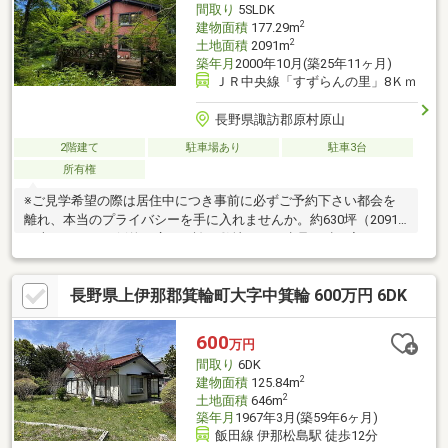
間取り
5SLDK
2
建物面積
177.29m
2
土地面積
2091m
築年月
2000年10月(築25年11ヶ月)
ＪＲ中央線「すずらんの里」8Ｋｍ
長野県諏訪郡原村原山
2階建て
駐車場あり
駐車3台
所有権
※ご見学希望の際は居住中につき事前に必ずご予約下さい都会を
離れ、本当のプライバシーを手に入れませんか。約630坪（2091
平米）という圧倒的な広さを誇る敷地は、一歩足を踏み入れると
まるで自分だけのプライベート森。隣の家が見えない設計のた
め、周囲の視線を一切気にせず、心からリラックスした時間を過
長野県上伊那郡箕輪町大字中箕輪 600万円 6DK
ごせます。敷地内を流れる天然の小川、鳥のさえずり、木漏れ日
を独り占めできる贅沢はこの物件ならでは。避暑地としても最高
峰の環境です。建物は北欧の知恵が詰まった「スウェーデンハウ
600
万円
ス」施工。広大な自然に調和する美しい佇まいと、確かな性能が
間取り
6DK
暮らしを支えます。誰にも邪魔されない森の暮らしをぜひ。
2
建物面積
125.84m
2
土地面積
646m
築年月
1967年3月(築59年6ヶ月)
飯田線 伊那松島駅 徒歩12分