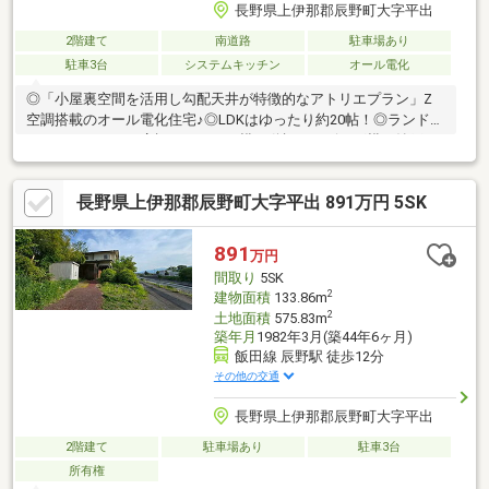
長野県上伊那郡辰野町大字平出
2階建て
南道路
駐車場あり
駐車3台
システムキッチン
オール電化
◎「小屋裏空間を活用し勾配天井が特徴的なアトリエプラン」Z
空調搭載のオール電化住宅♪◎LDKはゆったり約20帖！◎ランドリ
ールーム、リネン庫棚、キッチン横可動棚、リビング横の納戸3
帖、主寝室7帖は、W.I.C3帖+階段下収納等、収納や暮らしのアイ
デアを盛り込んだ物件です☆◎外構施工済み♪（カーポート・土
長野県上伊那郡辰野町大字平出 891万円 5SK
間コンクリート2台分）+南側フェンス◎駐車場4台可〇残置予定
品について。「ソファー、ベッド（マットレス除く）、リビング
のカーテン、冷蔵庫」〇建物内のお写真については、ご所有者様
891
万円
居住中の為、新築ご入居時の写真を掲載しております。〇契約不
間取り
5SK
適合責任：3ケ月
2
建物面積
133.86m
2
土地面積
575.83m
築年月
1982年3月(築44年6ヶ月)
飯田線 辰野駅 徒歩12分
その他の交通
長野県上伊那郡辰野町大字平出
2階建て
駐車場あり
駐車3台
所有権