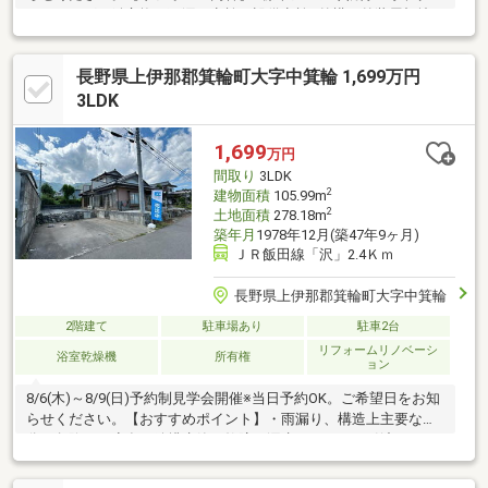
リーニング、鍵交換、雨漏り点検、設備点検●外構・外装屋根塗
装、外壁塗装、植栽剪定●内装シューズボックス交換●その他設備
給湯器交換、インターホン設置、火災警報器設置、照明器具交換
長野県上伊那郡箕輪町大字中箕輪 1,699万円
【おすすめポイント】・本物件は条件により住宅ローン減税が適
用されます。・雨漏り、構造上主要な部分の欠陥や・腐食、給排
3LDK
水管の故障や漏水についてお引渡しより２年間保証・シロアリ防
除工事施工後5年間保証・新品の照明器具設置予定な
1,699
万円
間取り
3LDK
2
建物面積
105.99m
2
土地面積
278.18m
築年月
1978年12月(築47年9ヶ月)
ＪＲ飯田線「沢」2.4Ｋｍ
長野県上伊那郡箕輪町大字中箕輪
2階建て
駐車場あり
駐車2台
リフォームリノベーシ
浴室乾燥機
所有権
ョン
8/6(木)～8/9(日)予約制見学会開催※当日予約OK。ご希望日をお知
らせください。【おすすめポイント】・雨漏り、構造上主要な部
分の欠陥や・腐食、給排水管の故障や漏水についてお引渡しより
２年間保証・シロアリ防除工事施工後5年間保証。・お客様に合わ
せたローンの組み方や金融機関をご提案。住宅ローンが初めての