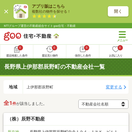
アプリ版はこちら
開く
複数社の物件を探せる！
NTTグループ運営の不動産総合サイト goo住宅・不動産
0
0
0
0
最近検索した条件
最近見た物件
保存した条件
お気に入り
長野県上伊那郡辰野町の不動産会社一覧
地域
変更する
上伊那郡辰野町
全1
件
が該当しました。
（株）辰野不動産
所在地
長野県上伊那郡辰野町中央１９４－１ＮＫ ビル１