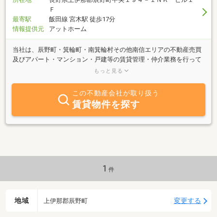
Ｆ
最寄駅
飯田線 宮木駅 徒歩17分
情報提供元
アットホーム
当社は、辰野町・箕輪町・南箕輪村その他南信エリアの不動産売買
及びアパート・マンション・戸建等の賃貸管理・仲介業務を行って
おります。お客様の生活にあった物件のご紹介を心がけておりま
もっと見る
す。売りたい、買いたい、貸したい、借りたいなど不動産に関する
ことは、お気軽にお問い合せ下さい。お客様に喜んでいただけます
この不動産会社が取り扱う
よう、全力でお手伝い致します。ご来店お待ちしております。
賃貸物件を探す
1
件
地域
変更する
上伊那郡辰野町