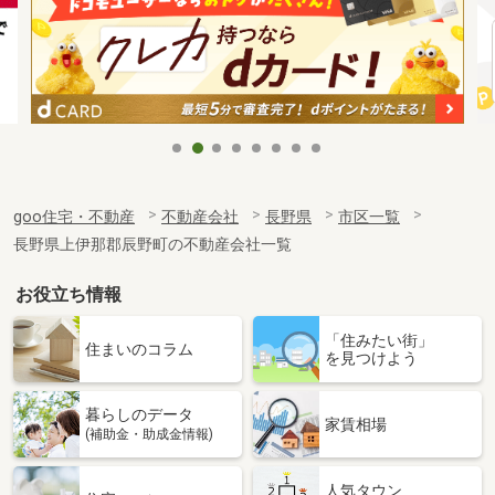
goo住宅・不動産
不動産会社
長野県
市区一覧
長野県上伊那郡辰野町の不動産会社一覧
お役立ち情報
「住みたい街」
住まいのコラム
を見つけよう
暮らしのデータ
家賃相場
(補助金・助成金情報)
人気タウン