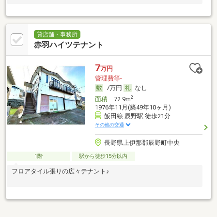
貸店舗・事務所
赤羽ハイツテナント
7
万円
管理費等-
7万円
なし
2
面積
72.9m
1976年11月(築49年10ヶ月)
飯田線 辰野駅 徒歩21分
その他の交通
長野県上伊那郡辰野町中央
1階
駅から徒歩15分以内
フロアタイル張りの広々テナント♪