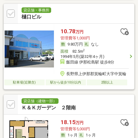
貸店舗・事務所
樋口ビル
10.78
万円
管理費等1,000円
9.80万円
なし
2
面積
82.5m
1994年5月(築32年4ヶ月)
飯田線 伊那松島駅 徒歩8分
長野県上伊那郡箕輪町大字中箕輪
駐車場(近隣含)
駅から徒歩10分以内
2階以上
貸店舗（建物一部）
Ｋ＆Ｋガーデン ２階南
18.15
万円
管理費等5,000円
1ヶ月
1ヶ月