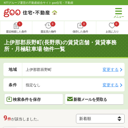
NTTグループ運営の不動産総合サイト goo住宅・不動産
1
0
0
0
最近検索した条件
最近見た物件
保存した条件
お気に入り
上伊那郡辰野町(長野県)の賃貸店舗・賃貸事務
所・月極駐車場 物件一覧
地域
変更する
上伊那郡辰野町
条件
変更する
指定なし
検索条件を保存
新着メールを受取る
9
件
が該当しました。