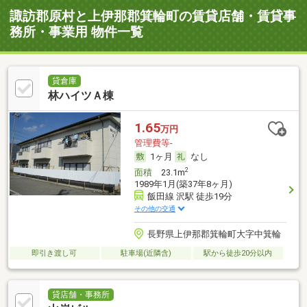
諏訪郡原村と上伊那郡箕輪町の賃貸店舗・賃貸事
務所・事業用 物件一覧
貸倉庫
林ハイツＡ棟
1.65
万円
管理費等-
1ヶ月
なし
2
面積
23.1m
1989年1月(築37年8ヶ月)
飯田線 沢駅 徒歩19分
その他の交通
長野県上伊那郡箕輪町大字中箕輪
即引き渡し可
駐車場(近隣含)
駅から徒歩20分以内
貸店舗・事務所