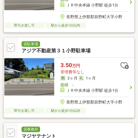
ＪＲ中央本線 小野駅 徒歩1分
長野県上伊那郡辰野町大字小野
即引き渡し可
駅から徒歩1分以内
貸駐車場
アジア不動産第３１小野駐車場
3.50
万円
管理費等なし
2ヶ月
1ヶ月
面積
-
ＪＲ中央本線 小野駅 徒歩1分
長野県上伊那郡辰野町大字小野
即引き渡し可
駅から徒歩1分以内
貸事務所
マジヤテナント