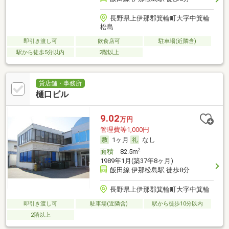
長野県上伊那郡箕輪町大字中箕輪
松島
即引き渡し可
飲食店可
駐車場(近隣含)
駅から徒歩5分以内
2階以上
貸店舗・事務所
樋口ビル
9.02
万円
管理費等1,000円
1ヶ月
なし
2
面積
82.5m
1989年1月(築37年8ヶ月)
飯田線 伊那松島駅 徒歩8分
長野県上伊那郡箕輪町大字中箕輪
即引き渡し可
駐車場(近隣含)
駅から徒歩10分以内
2階以上