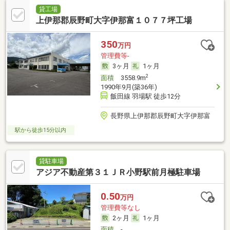
貸工場
上伊那郡辰野町大字伊那富１０７７坪工場
350
万円
管理費等-
3ヶ月
1ヶ月
2
面積
3558.9m
1990年9月(築36年)
飯田線 羽場駅 徒歩12分
長野県上伊那郡辰野町大字伊那富
駅から徒歩15分以内
貸駐車場
アジア不動産第３１ＪＲ小野駅前月極駐車場
0.50
万円
管理費等なし
2ヶ月
1ヶ月
面積
-