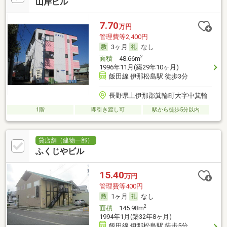
山岸ビル
7.70
万円
管理費等2,400円
3ヶ月
なし
2
面積
48.66m
1996年11月(築29年10ヶ月)
飯田線 伊那松島駅 徒歩3分
長野県上伊那郡箕輪町大字中箕輪
1階
即引き渡し可
駅から徒歩5分以内
貸店舗（建物一部）
ふくじやビル
15.40
万円
管理費等400円
1ヶ月
なし
2
面積
145.98m
1994年1月(築32年8ヶ月)
飯田線 伊那松島駅 徒歩5分