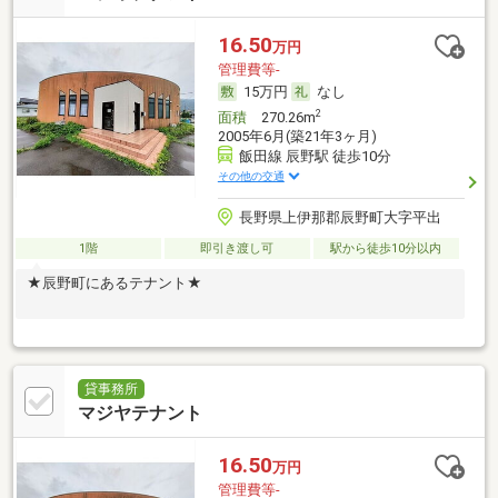
16.50
万円
管理費等-
15万円
なし
2
面積
270.26m
2005年6月(築21年3ヶ月)
飯田線 辰野駅 徒歩10分
その他の交通
長野県上伊那郡辰野町大字平出
1階
即引き渡し可
駅から徒歩10分以内
★辰野町にあるテナント★
貸事務所
マジヤテナント
16.50
万円
管理費等-