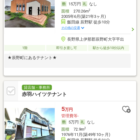
15万円
なし
2
面積
270.26m
2005年6月(築21年3ヶ月)
飯田線 辰野駅 徒歩10分
その他の交通
長野県上伊那郡辰野町大字平出
1階
即引き渡し可
駅から徒歩10分以内
★辰野町にあるテナント★
貸店舗・事務所
赤羽ハイツテナント
5
万円
管理費等-
5万円
なし
2
面積
72.9m
1976年11月(築49年10ヶ月)