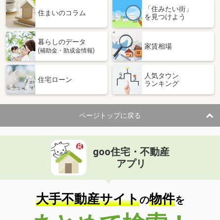
「住みたい街」
住まいのコラム
を見つけよう
暮らしのデータ
家賃相場
(補助金・助成金情報)
人気タウン
住宅ローン
ランキング
ページトップに戻る
goo住宅・不動産
アプリ
大手不動産サイト
物件
の
を