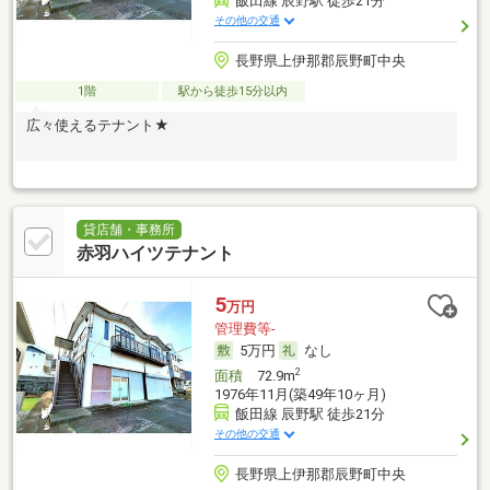
飯田線 辰野駅 徒歩21分
その他の交通
長野県上伊那郡辰野町中央
1階
駅から徒歩15分以内
広々使えるテナント★
貸店舗・事務所
赤羽ハイツテナント
5
万円
管理費等-
5万円
なし
2
面積
72.9m
1976年11月(築49年10ヶ月)
飯田線 辰野駅 徒歩21分
その他の交通
長野県上伊那郡辰野町中央