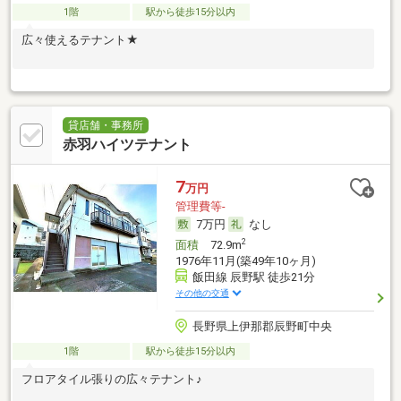
1階
駅から徒歩15分以内
広々使えるテナント★
貸店舗・事務所
赤羽ハイツテナント
7
万円
管理費等-
7万円
なし
2
面積
72.9m
1976年11月(築49年10ヶ月)
飯田線 辰野駅 徒歩21分
その他の交通
長野県上伊那郡辰野町中央
1階
駅から徒歩15分以内
フロアタイル張りの広々テナント♪