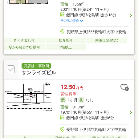
2
面積
136m
2001年10月(築24年11ヶ月)
飯田線 伊那松島駅 徒歩16分
その他の交通
長野県上伊那郡箕輪町大字中箕輪
即引き渡し可
飲食店可
駐車場(近隣含)
駅から徒歩20分以内
2階以上
貸店舗・事務所
サンライズビル
12.50
万円
管理費等-
1ヶ月
なし
2
面積
81.3m
1970年10月(築55年11ヶ月)
飯田線 伊那松島駅 徒歩6分
長野県上伊那郡箕輪町大字中箕輪