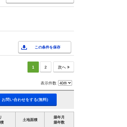
この条件を保存
1
2
次へ
表示件数
・お問い合わせをする(無料)
り
築年月
土地面積
積
築年数