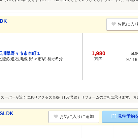
DK
お気に入
1,980
石川県野々市市本町１
5D
北陸鉄道石川線 野々市駅 徒歩5分
万円
97.1
間スーパーが近くにありアクセス良好（157号線）リフォームのご相談承ります。お
SLDK
見学予約
お気に入りに追加