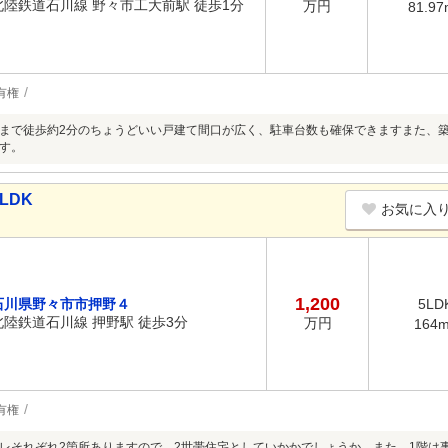
北陸鉄道石川線 野々市工大前駅 徒歩1分
万円
81.97
有権
まで徒歩約2分のちょうどいい戸建て間口が広く、駐車台数も確保できますまた、
す。
LDK
お気に入
1,200
石川県野々市市押野４
5LD
北陸鉄道石川線 押野駅 徒歩3分
万円
164
有権
レそれぞれ2箇所ありますので、2世帯住宅としていかかでしょうか。また、1階は