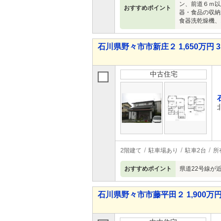
ン、前道６ｍ以
おすすめポイント
器・食品の収納
食器洗乾燥機、
石川県野々市市新庄２ 1,650万円 3
中古住宅
2階建て
駐車場あり
駐車2台
所
おすすめポイント
県道22号線が
石川県野々市市藤平田２ 1,900万円 