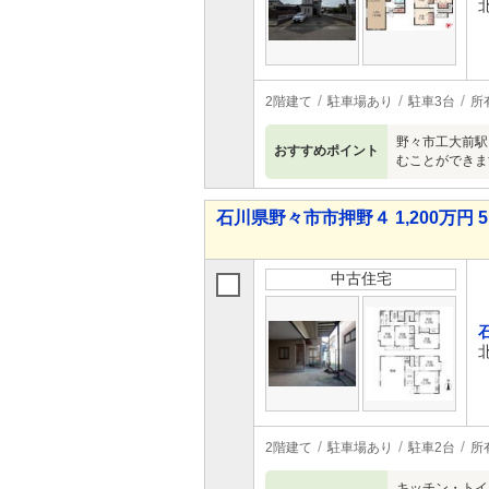
2階建て
駐車場あり
駐車3台
所
野々市工大前駅
おすすめポイント
むことができま
石川県野々市市押野４ 1,200万円 5
中古住宅
2階建て
駐車場あり
駐車2台
所
キッチン・トイ