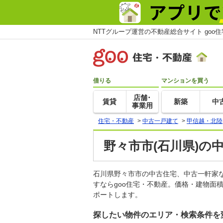
NTTグループ運営の不動産総合サイト goo
借りる
マンションを買う
店舗･
賃貸
新築
中
事業用
住宅・不動産
>
中古一戸建て
>
甲信越・北陸
野々市市(石川県)の
石川県野々市市の中古住宅、中古一軒家
すならgoo住宅・不動産。価格・建物面
ポートします。
探したい物件のエリア・検索条件を