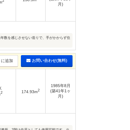
2
m
月)
築年数を感じさせない造りで、手がかからず住
お問い合わせ(無料)
りに追加
1985年8月
K
2
(築41年1ヶ
174.93m
2
m
月)
事務所、2階は住居としても使用可能です。※