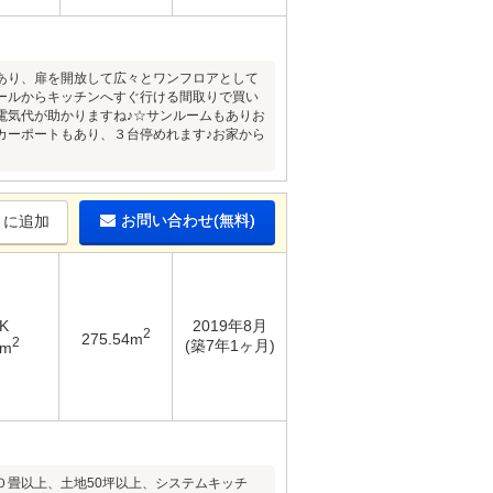
あり、扉を開放して広々とワンフロアとして
ールからキッチンへすぐ行ける間取りで買い
電気代が助かりますね♪☆サンルームもありお
カーポートもあり、３台停めれます♪お家から
お問い合わせ(無料)
りに追加
K
2019年8月
2
275.54m
2
(築7年1ヶ月)
2m
畳以上、土地50坪以上、システムキッチ