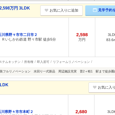
598万円 3LDK
見学予約
お気に入りに追加
2,598
石川県野々市市二日市２
3LD
ＩＲいしかわ鉄道 野々市駅 徒歩5分
万円
83.6
ステムキッチン
所有権
即入居可
リフォームリノベーション
内外装フルリノベーション 水回り一式新品 周辺施設充実 普2＋軽1 駅まで徒歩圏
LDK
お気に入
2,680
石川県野々市市本町２
3LD