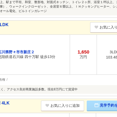
上、駅まで平坦、和室、整形地、対面式キッチン、トイレ２ヶ所、浴室１坪以上、
庫）、ウォークインクローゼット、全居室６畳以上、ＩＨクッキングヒーター、シ
オール電化、ビルトインガレージ
LDK
お気に入
1,650
石川県野々市市新庄２
3LD
北陸鉄道石川線 四十万駅 徒歩13分
万円
103.4
有権
近く、アクセス良好商業施設多数。現在8万円にて賃貸中
4LK
見学予約
お気に入りに追加