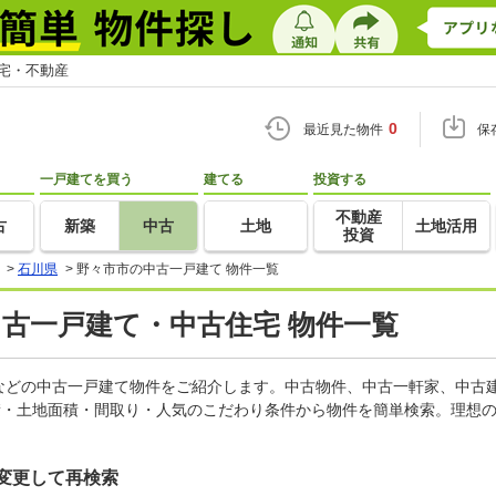
住宅・不動産
0
最近見た物件
保
一戸建てを買う
建てる
投資する
不動産
古
新築
中古
土地
土地活用
投資
>
石川県
>
野々市市の中古一戸建て 物件一覧
中古一戸建て・中古住宅 物件一覧
などの中古一戸建て物件をご紹介します。中古物件、中古一軒家、中古
積・土地面積・間取り・人気のこだわり条件から物件を簡単検索。理想の
変更して再検索