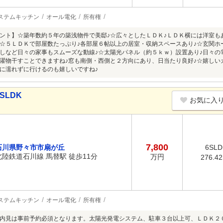
ステムキッチン
オール電化
所有権
ント】☆築年数約５年の築浅物件で美邸♪☆広々としたＬＤＫ♪ＬＤＫ横には洋室も
☆５ＬＤＫで部屋数たっぷり♪各部屋６帖以上の居室・収納スペースあり♪☆玄関ホ
しなど日々の家事もスムーズな動線♪☆太陽光パネル（約５ｋｗ）設置あり♪日々の
濯物干すことできますね♪窓も南側・西側と２方向にあり、日当たり良好♪☆嬉しい
に濡れずに行けるのも嬉しいですね♪
SLDK
お気に入
7,800
石川県野々市市扇が丘
6SLD
北陸鉄道石川線 馬替駅 徒歩11分
万円
276.4
ステムキッチン
オール電化
所有権
内見は事前予約必須となります。太陽光発電システム、駐車３台以上可、ＬＤＫ２０