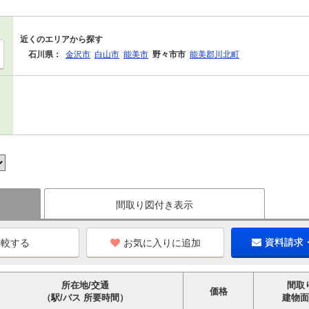
近くのエリアから探す
石川県：
金沢市
白山市
能美市
野々市市
能美郡川北町
間取り図付き表示
お気に入りに追加
資料請求
所在地/交通
間取
価格
（駅/バス 所要時間）
建物面