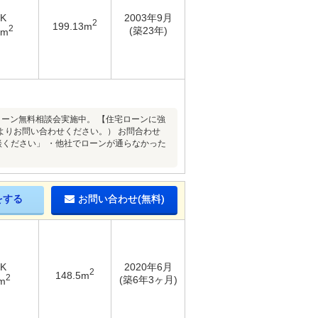
DK
2003年9月
2
199.13m
2
(築23年)
9m
ローン無料相談会実施中。 【住宅ローンに強
よりお問い合わせください。） お問合わせ
客様、ご相談ください」 ・他社でローンが通らなかった
をする
お問い合わせ(無料)
DK
2020年6月
2
148.5m
2
(築6年3ヶ月)
m