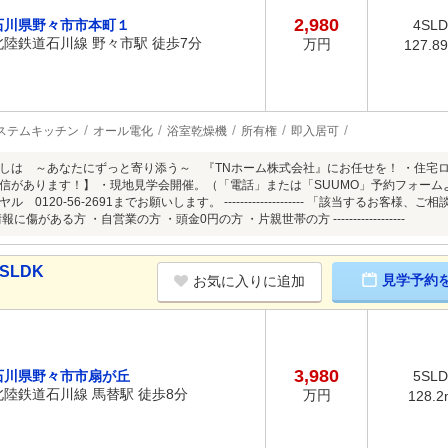
2,980
石川県野々市市本町１
4SL
北陸鉄道石川線 野々市駅 徒歩7分
万円
127.8
ステムキッチン
オール電化
浴室乾燥機
所有権
即入居可
しは ～あなたにずっと寄り添う～ 『TNホーム株式会社』にお任せを！ ・住宅
信があります！】 ・現地見学会開催。（「電話」または「SUUMO」予約フォーム
 0120-56-2691までお願いします。 -------------------- 「該当するお
に傷がある方 ・自営業の方 ・頭金0円の方 ・片親世帯の方 ------------------
SLDK
見学予約
お気に入りに追加
3,980
石川県野々市市扇が丘
5SL
北陸鉄道石川線 馬替駅 徒歩8分
万円
128.2