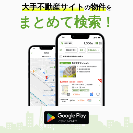
大手不動産サイト
物件
の
を
まとめて検索！