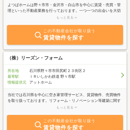
よつばホームは野々市市・金沢市・白山市を中心に賃貸・売買・管
理といった不動産業務を行っております。一つ一つの出会いを大切
にしお客様の幸せを第一に考えた接客を行うように心がけておりま
もっと見る
す。不動産に関するちょっとした不明点でも一緒に解決していきた
いと思います。お気軽にお問い合わせ下さい！
この不動産会社が取り扱う
賃貸物件を探す
（株）リーズン・フォーム
所在地
石川県野々市市田尻町２３街区２
最寄駅
ＩＲいしかわ鉄道 野々市駅
情報提供元
アットホーム
当社では石川県を中心に空き家管理サービス、賃貸物件、売買物件
を取り扱っております。リフォーム・リノベーション等建築に関す
るご相談にもしっかり対応させて頂きます。お気軽にご相談くださ
もっと見る
い！
この不動産会社が取り扱う
賃貸物件を探す