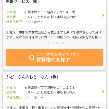
中部サービス（株）
所在地
石川県野々市市稲荷２丁目１４６番
最寄駅
ＩＲいしかわ鉄道 野々市駅 徒歩20分
情報提供元
アットホーム
旧社名 中部実業株式会社から数えますと約50年事業を行っており
ます。金沢市南部を中心に野々市・白山市の不動産全般を取り扱っ
ております。経験豊富なスタッフが、お客様のご希望やご事情を細
もっと見る
やかに汲み取り、お手伝いさせていただきます。 不動産のこと、地
域のことなど何でもご相談ください。
この不動産会社が取り扱う
賃貸物件を探す
ふど－さんのおと－さん（株）
所在地
石川県野々市市御経塚１丁目２０１
最寄駅
ＩＲいしかわ鉄道 野々市駅 徒歩8分
情報提供元
アットホーム
当社は、金沢市、野々市市を中心に賃貸物件や売買物件の管理・仲