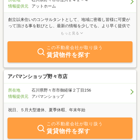
情報提供元
アットホーム
創立以来住いのコンサルタントとして、地域に密着し皆様に可愛が
って頂ける事を歓びとし、最新の情報を少しでも、より早く提供で
きる様、日々誠実に精進努力する事をモットーとして長年、営業し
もっと見る
て参りました。お陰様で街の小さな不動産会社ですが、地元で30有
余年の実績はお客様からの信頼の証しであり、誇りでもあると感謝
この不動産会社が取り扱う
しております。安心できる当社へ是非御相談下さい。
賃貸物件を探す
アパマンショップ野々市店
所在地
石川県野々市市御経塚２丁目256
情報提供元
アパマンショップ
祝日、５月大型連休、夏季休暇、年末年始
この不動産会社が取り扱う
賃貸物件を探す