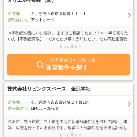
オリエル不動産（株）
所在地
石川県野々市市菅原町１１－１
情報提供元
アットホーム
≪不動産の難しいお悩み、 まずはご相談ください！≫・早く売りた
い方【不動産買取】「できるだけ早く売却したい」なら不動産買取
をご検討ください・高く売りたい方【仲介売却】「できるだけ高値
もっと見る
で売却したい」なら仲介売却をご検討ください・住宅ローンにお困
りの方【任意売却】住宅ローンの返済にお困りなら早めのご相談
この不動産会社が取り扱う
を！・空き家・空き地、相続についてもご相談ください地域に根差
賃貸物件を探す
した不動産業を営む当社は、地域のお客様とたくさんのご縁がある
からこそ、今日まで地域密着で不動産業を営むことができたと考え
ています。真摯に対応してまいりますので、土地や物件に関するこ
となら、どのようなことでもご相談ください。土地建物の売買、賃
株式会社リビングスペース 金沢本社
貸はもちろん、小額から始められる不動産投資、他府県の投資不動
産の紹介、相続不動産に関するご相談など不動産に関するさまざま
所在地
石川県野々市市御経塚２丁目261
なニーズにお応えします。
情報提供元
LIFULL HOME'S
金沢市、野々市市、白山市を中心に新築分譲住宅を自社で設計、建
築、販売を行っている会社です。数多くの分譲住宅を今後も計画し
ておりますので、お気軽にご連絡いただければご紹介させていただ
もっと見る