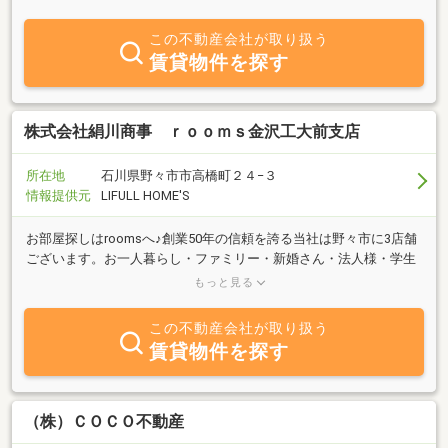
きます。
この不動産会社が取り扱う
賃貸物件を探す
株式会社絹川商事 ｒｏｏｍｓ金沢工大前支店
所在地
石川県野々市市高橋町２４−３
情報提供元
LIFULL HOME'S
お部屋探しはroomsへ♪創業50年の信頼を誇る当社は野々市に3店舗
ございます。お一人暮らし・ファミリー・新婚さん・法人様・学生
さん(金沢工業大学・石川県立大学・金城大学・金城短期大学部他)
もっと見る
お待ちしております！
この不動産会社が取り扱う
賃貸物件を探す
（株）ＣＯＣＯ不動産