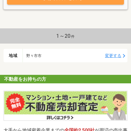
1～20
件
地域
変更する
野々市市
不動産をお持ちの方
大手から地域密着企業までの
全国約2,500社
が周辺の売出事