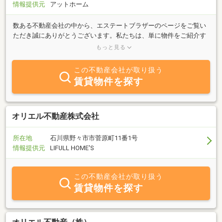
情報提供元
アットホーム
数ある不動産会社の中から、エステートブラザーのページをご覧い
ただき誠にありがとうございます。私たちは、単に物件をご紹介す
るだけでなく、その先にある「新しい暮らし」を最高の形でスター
もっと見る
トしていただくことを第一に考えています。不動産探しには不安が
つきものですが、私たちは「兄弟のように寄り添う」姿勢を大切
この不動産会社が取り扱う
に、以下の3点をお約束します。・正直なご提案： 物件のメリット
賃貸物件を探す
だけでなく、周辺環境やデメリットも包み隠さずお伝えします。・
スピード対応： 気になる物件の空き状況や初期費用の概算など、即
座にお調べし回答いたします。・地域密着の目線： 地元に精通した
スタッフだからこそ知る、ネットには載らない「街の住み心地」を
オリエル不動産株式会社
ご提供します。「初めての住まい探しで何から始めればいいか分か
らない」「ローンの相談をしっかりしたい」という方もご安心くだ
所在地
石川県野々市市菅原町11番1号
さい。まずは「話を聞くだけ」でも大歓迎です。お客様の理想をカ
情報提供元
LIFULL HOME'S
タチにするパートナーとして、お問い合わせを心よりお待ちしてお
ります。
この不動産会社が取り扱う
賃貸物件を探す