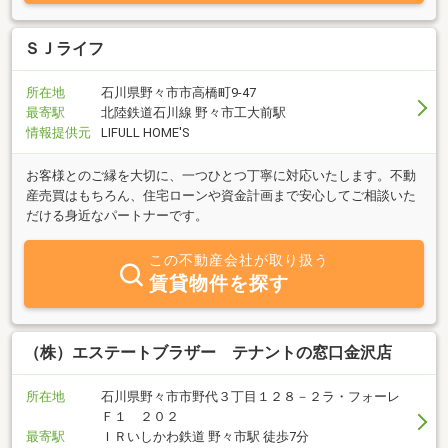
ＳＪライフ
所在地
石川県野々市市高橋町9-47
最寄駅
北陸鉄道石川線 野々市工大前駅
情報提供元
LIFULL HOME'S
お客様とのご縁を大切に、一つひとつ丁寧に対応いたします。不動
産売買はもちろん、住宅ローンや資金計画まで安心してご相談いた
だける身近なパートナーです。
この不動産会社が取り扱う
賃貸物件を探す
（株）エステートブラザー テナントの窓口金沢店
所在地
石川県野々市市野代３丁目１２８－２ラ・フォーレ
Ｆ１ ２０２
最寄駅
ＩＲいしかわ鉄道 野々市駅 徒歩7分