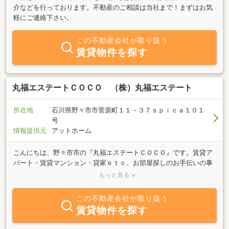
介などを行っております。不動産のご相談は当社まで！まずはお気
軽にご連絡下さい。
この不動産会社が取り扱う
賃貸物件を探す
丸福エステートＣＯＣＯ （株）丸福エステート
所在地
石川県野々市市菅原町１１－３７ｓｐｉｃａ１０１
号
情報提供元
アットホーム
こんにちは、野々市市の『丸福エステートＣＯＣＯ』です。賃貸ア
パート・賃貸マンション・貸家ｅｔｃ、お部屋探しのお手伝いの事
なら当社にお任せ下さい！ イオンタウン野々市さん道路向かい、
もっと見る
サークルＫさん横のお店です。皆様のご来店を心よりお待ちしてお
ります！２０１６年２月１２日ＯＰＥＮ
この不動産会社が取り扱う
賃貸物件を探す