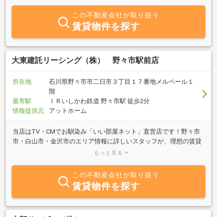
契約業務の正確性と安全性を高め、不動産取引のトラブルやクレー
ムをゼロにして安心と信頼を高めています。「借りた方がいいか、
この不動産会社が取り扱う
買った方がいいか」など、どんなご相談もお気軽にお問い合せくだ
賃貸物件を探す
さい。さくらホームがあなたのお家探しを応援します。石川県の不
動産情報はさくらホームにおまかせください！！
大東建託リーシング（株） 野々市駅前店
所在地
石川県野々市市二日市３丁目１７番地メルペール１
階
最寄駅
ＩＲいしかわ鉄道 野々市駅 徒歩2分
情報提供元
アットホーム
当店はTV・CMでお馴染み「いい部屋ネット」直営店です！野々市
市・白山市・金沢市のエリア情報に詳しいスタッフが、理想の賃貸
マンション・アパートをご提案いたします。グループ創業52年の実
もっと見る
績(1974年設立)と9言語対応(26年4月時点)で安心のお部屋探しをサ
ポート。お部屋によっては内見から契約までオンラインで完結でき
この不動産会社が取り扱う
ます。まずはお気軽にお問い合わせください！
賃貸物件を探す