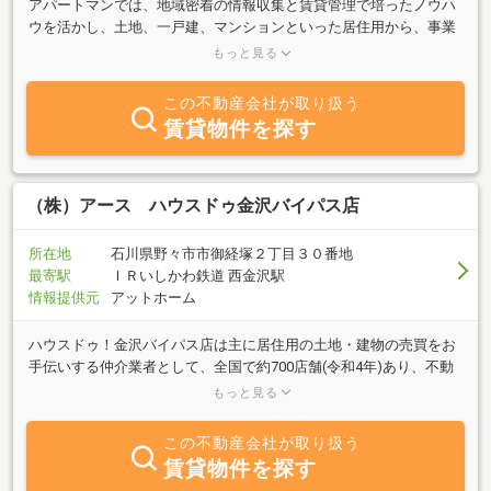
アパートマンでは、地域密着の情報収集と賃貸管理で培ったノウハ
ウを活かし、土地、一戸建、マンションといった居住用から、事業
用、収益物件など、あらゆる不動産物件のご購入やご売却につい
もっと見る
て、経験豊富な専門スタッフがサポートします。大切な資産の購
入、ご売却だからこそ知識や経験、スピードはもちろんですが、十
この不動産会社が取り扱う
人十色のご事情や希望を一つひとつ丁寧にお聞きして、その方にあ
賃貸物件を探す
ったプランをご提案します。
（株）アース ハウスドゥ金沢バイパス店
所在地
石川県野々市市御経塚２丁目３０番地
最寄駅
ＩＲいしかわ鉄道 西金沢駅
情報提供元
アットホーム
ハウスドゥ！金沢バイパス店は主に居住用の土地・建物の売買をお
手伝いする仲介業者として、全国で約700店舗(令和4年)あり、不動
産の売買仲介チェーン店としては、店舗数が全国ナンバー１！で
もっと見る
す。弊社は金沢市を中心に、河北郡・かほく市、白山市や能美市ま
で幅広く対応させていただいております。駐車場も5台以上ありま
この不動産会社が取り扱う
すので皆様お気軽にお問い合わせいただければと思います。またお
賃貸物件を探す
子様連れのお客様やペット同伴のお客様も大歓迎です♪