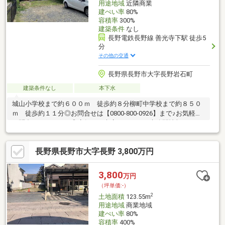
用途地域
近隣商業
建ぺい率
80%
容積率
300%
建築条件
なし
長野電鉄長野線 善光寺下駅 徒歩5
分
その他の交通
長野県長野市大字長野岩石町
建築条件なし
本下水
城山小学校まで約６００ｍ 徒歩約８分柳町中学校まで約８５０
ｍ 徒歩約１１分◎お問合せは【0800-800-0926】まで♪お気軽に
お問合せください！◎店舗へご来店いただくと未公開情報をご紹
介できる場合がございます。 ご予約は【イエステーション長野
店】で検索☆当社は、宅地建物取引士によるご購入相談はもちろ
長野県長野市大字長野 3,800万円
ん、住宅ローンのご相談も承っております。支払っていける
か…、審査が通るか…など、住宅ローンのご心配ごとは当社へご相
談ください！
3,800
万円
（坪単価:-）
2
土地面積
123.55m
用途地域
商業地域
建ぺい率
80%
容積率
400%