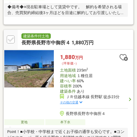
◆備考◆※現在駐車場として賃貸中です。 解約を希望される場
合、売買契約締結後3ヶ月ほどを目途に解約してお引渡しいたしま
す。
建築条件付土地
長野県長野市中御所４ 1,880万円
1,880
万円
（坪単価:-）
2
土地面積
235m
用途地域
１種住居
建ぺい率
60%
容積率
200%
建築条件
あり
ＪＲ信越本線 長野駅 徒歩23分
その他の交通
長野県長野市中御所４
更地
本下水
Point！■小学校・中学校まで近くお子様の通学も安心です。■コン