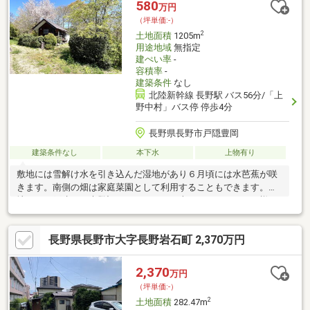
580
万円
（坪単価:-）
2
土地面積
1205m
用途地域
無指定
建ぺい率
-
容積率
-
建築条件
なし
北陸新幹線 長野駅 バス56分/「上
野中村」バス停 停歩4分
長野県長野市戸隠豊岡
建築条件なし
本下水
上物有り
敷地には雪解け水を引き込んだ湿地があり６月頃には水芭蕉が咲
きます。南側の畑は家庭菜園として利用することもできます。敷
地にある戸建ては未登記（１４．９０平米）です。オーナー様が
別荘として利用しています。鍵はございますので、建物を内見可
能です。
長野県長野市大字長野岩石町 2,370万円
2,370
万円
（坪単価:-）
2
土地面積
282.47m