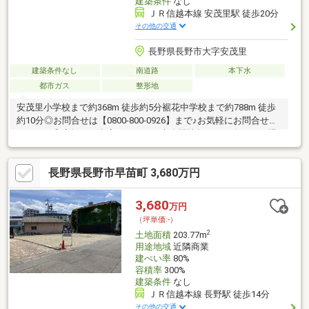
建築条件
なし
ＪＲ信越本線 安茂里駅 徒歩20分
その他の交通
長野県長野市大字安茂里
建築条件なし
南道路
本下水
都市ガス
整形地
安茂里小学校まで約368m 徒歩約5分裾花中学校まで約788m 徒歩
約10分◎お問合せは【0800-800-0926】まで♪お気軽にお問合せく
ださい！◎店舗へご来店いただくと未公開情報をご紹介できる場
合がございます。 ご予約は【イエステーション長野店】で検索
☆当社は、宅地建物取引士によるご購入相談はもちろん、住宅ロ
長野県長野市早苗町 3,680万円
ーンのご相談も承っております。支払っていけるか…、審査が通
るか…など、住宅ローンのご心配ごとは当社へご相談ください！
3,680
万円
（坪単価:-）
2
土地面積
203.77m
用途地域
近隣商業
建ぺい率
80%
容積率
300%
建築条件
なし
ＪＲ信越本線 長野駅 徒歩14分
その他の交通