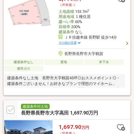
（坪単価:-）
2
土地面積
153.7m
用途地域
１種住居
建ぺい率
60%
容積率
200%
建築条件
なし
ＪＲ信越本線 長野駅 徒歩14分
その他の交通
長野県長野市大字鶴賀
建築条件なし
更地
本下水
都市ガス
建築条件なし土地 長野市大字鶴賀45坪◎おススメポイント◎・
建築条件ございません！お好きなプランで理想のマイホーム
を！・なかなかでてこない鶴賀エリアの土地になります。・日当
たり良好で閑静な住宅地エリアです。・【南部小学校/櫻ヶ岡中学
校】エリアお客様のご要望に沿ったハウスメーカー様のご紹介も
可能ですので是非お気軽にお問い合わせください♪
建築条件付土地
長野県長野市大字高田 1,697.90万円
1,697.90
万円
（坪単価:-）