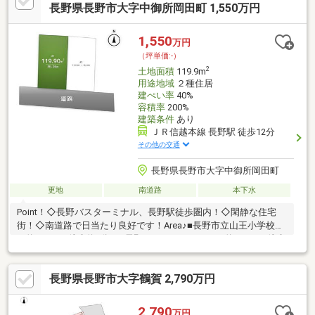
長野県長野市大字中御所岡田町 1,550万円
1,550
万円
（坪単価:-）
2
土地面積
119.9m
用途地域
２種住居
建ぺい率
40%
容積率
200%
建築条件
あり
ＪＲ信越本線 長野駅 徒歩12分
その他の交通
長野県長野市大字中御所岡田町
更地
南道路
本下水
Point！◇長野バスターミナル、長野駅徒歩圏内！◇閑静な住宅
街！◇南道路で日当たり良好です！Area♪■長野市立山王小学校ま
で約280ｍ（徒歩約4分）■長野バスターミナルまで約400ｍ（徒歩
約5分）■ローソン長野県庁前店まで約600ｍ（徒歩約8分）■西友
南石千堂店まで約650ｍ（徒歩約9分）■長野駅まで約850ｍ（徒歩
長野県長野市大字鶴賀 2,790万円
約12分）◆APHグループでの建築条件付き◆造成完了後、面積が
増減する可能性があります◆裾花風致地区第2種地域に該当し、
緑化義務等があります
2,790
万円