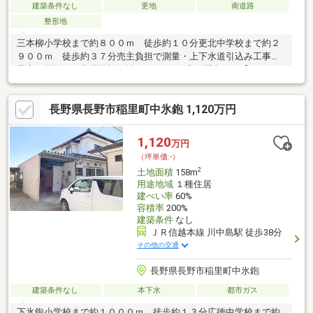
建築条件なし
更地
南道路
整形地
三本柳小学校まで約８００ｍ 徒歩約１０分更北中学校まで約２
９００ｍ 徒歩約３７分売主負担で測量・上下水道引込み工事を
予定。周辺には商業施設も揃っています♪◎お問合せは【0800-
800-0926】まで♪お気軽にお問合せください！◎店舗へご来店い
ただくと未公開情報をご紹介できる場合がございます。 ご予約
長野県長野市稲里町中氷鉋 1,120万円
は【イエステーション長野店】で検索☆当社は、宅地建物取引士
によるご購入相談はもちろん、住宅ローンのご相談も承っており
ます。支払っていけるか…、審査が通るか…など、住宅ローンのご
1,120
万円
心配ごとは当社へご相談ください！
（坪単価:-）
2
土地面積
158m
用途地域
１種住居
建ぺい率
60%
容積率
200%
建築条件
なし
ＪＲ信越本線 川中島駅 徒歩38分
その他の交通
長野県長野市稲里町中氷鉋
建築条件なし
本下水
都市ガス
下氷鉋小学校まで約１０００ｍ 徒歩約１３分広徳中学校まで約