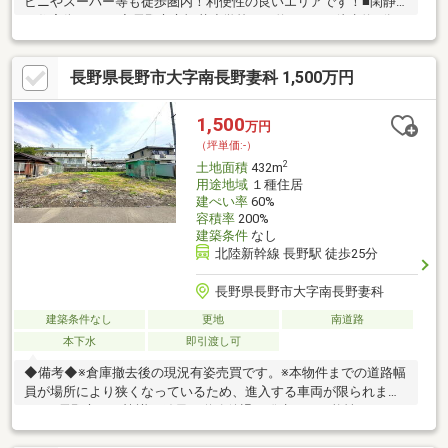
ビニやスーパー等も徒歩圏内！利便性の良いエリアです！■閑静
な住宅街！Aria♪◇長野市立裾花小学校まで約180ｍ（徒歩約3分）
◇長野市立裾花中学校まで約450ｍ（徒歩約6分）◇セブンイレブ
ン長野荒木店まで約250ｍ（徒歩約4分）◇綿半ホームエイド若里
長野県長野市大字南長野妻科 1,500万円
店まで約700ｍ（徒歩約10分）◇クスリのアオキ中御所店まで約
700ｍ（徒歩約10分）◇デリシア若里店まで約750ｍ（徒歩約11
分）◇若里公園まで約900ｍ（徒歩約12分）◆APHグループの建
1,500
万円
築条件付き◆敷地内に電柱が設置されています
（坪単価:-）
2
土地面積
432m
用途地域
１種住居
建ぺい率
60%
容積率
200%
建築条件
なし
北陸新幹線 長野駅 徒歩25分
長野県長野市大字南長野妻科
建築条件なし
更地
南道路
本下水
即引渡し可
◆備考◆※倉庫撤去後の現況有姿売買です。※本物件までの道路幅
員が場所により狭くなっているため、進入する車両が限られま
す。※長野市との協議の結果、道路後退が発生する可能性があり
ます。