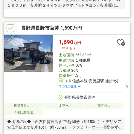
１９００ｍ 徒歩約２４分ツルヤやマツモトキヨシが徒歩圏にあ
り、日常の買い物が快適。売主負担で解体・測量後、更地渡し予
定の暮らしやすい住宅用地です。◎お問合せは【0800-800-0926】
まで♪お気軽にお問合せください！◎店舗へご来店いただくと未公
長野県長野市宮沖 1,690万円
開情報をご紹介できる場合がございます。 ご予約は【イエステ
ーション長野店】で検索☆当社は、宅地建物取引士によるご購入
相談はもちろん、住宅ローンのご相談も承っております。支払っ
1,690
万円
ていけるか…、審査が通るか…など、住宅ローンのご心配ごとは当
（坪単価:-）
社へご相談ください！
2
土地面積
252.33m
用途地域
１種低層
建ぺい率
50%
容積率
80%
建築条件
なし
ＪＲ信越本線 安茂里駅 徒歩8分
その他の交通
長野県長野市宮沖
建築条件なし
本下水
都市ガス
1種低層地域
◆周辺環境◆・西友伊勢宮店まで徒歩5分（約350ｍ）・デリシア
安茂里店まで徒歩10分（約750ｍ）・ファミリーマート長野伊勢
宮店まで徒歩7分（約500ｍ）・マツモトキヨシ安茂里店まで徒歩