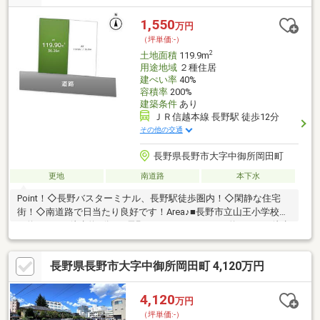
1,550
万円
（坪単価:-）
2
土地面積
119.9m
用途地域
２種住居
建ぺい率
40%
容積率
200%
建築条件
あり
ＪＲ信越本線 長野駅 徒歩12分
その他の交通
長野県長野市大字中御所岡田町
更地
南道路
本下水
Point！◇長野バスターミナル、長野駅徒歩圏内！◇閑静な住宅
街！◇南道路で日当たり良好です！Area♪■長野市立山王小学校ま
で約280ｍ（徒歩約4分）■長野バスターミナルまで約400ｍ（徒歩
約5分）■ローソン長野県庁前店まで約600ｍ（徒歩約8分）■西友
南石千堂店まで約650ｍ（徒歩約9分）■長野駅まで約850ｍ（徒歩
長野県長野市大字中御所岡田町 4,120万円
約12分）◆APHグループでの建築条件付き◆造成完了後、面積が
増減する可能性があります◆裾花風致地区第2種地域に該当し、
緑化義務等があります
4,120
万円
（坪単価:-）