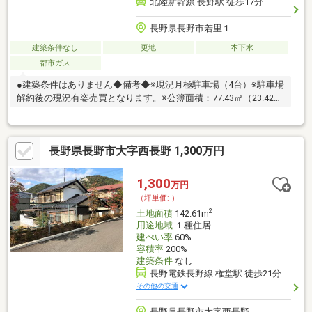
北陸新幹線 長野駅 徒歩17分
長野県長野市若里１
建築条件なし
更地
本下水
都市ガス
●建築条件はありません◆備考◆※現況月極駐車場（4台）※駐車場
解約後の現況有姿売買となります。※公簿面積：77.43㎡（23.42
坪）※上水道（引込なし）、都市ガス（引込なし）
長野県長野市大字西長野 1,300万円
1,300
万円
（坪単価:-）
2
土地面積
142.61m
用途地域
１種住居
建ぺい率
60%
容積率
200%
建築条件
なし
長野電鉄長野線 権堂駅 徒歩21分
その他の交通
長野県長野市大字西長野