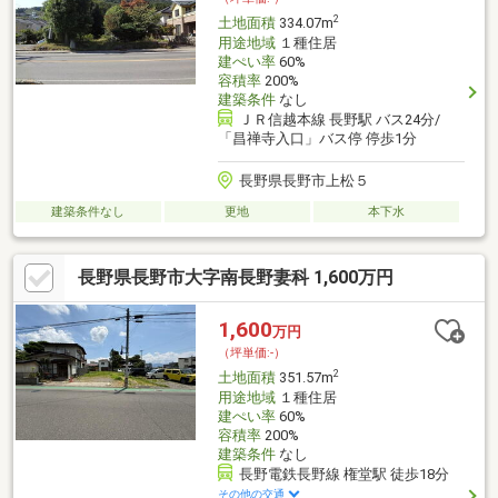
2
土地面積
334.07m
用途地域
１種住居
建ぺい率
60%
容積率
200%
建築条件
なし
ＪＲ信越本線 長野駅 バス24分/
「昌禅寺入口」バス停 停歩1分
長野県長野市上松５
建築条件なし
更地
本下水
長野県長野市大字南長野妻科 1,600万円
1,600
万円
（坪単価:-）
2
土地面積
351.57m
用途地域
１種住居
建ぺい率
60%
容積率
200%
建築条件
なし
長野電鉄長野線 権堂駅 徒歩18分
その他の交通