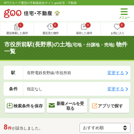
NTTグループ運営の不動産総合サイト goo住宅・不動産
1
0
0
0
最近検索した条件
最近見た物件
保存した条件
お気に入り
市役所前駅(長野県)の土地
物件
(宅地・分譲地・売地)
一覧
駅
変更する
長野電鉄長野線/市役所前
条件
変更する
指定なし
新着メールを受
検索条件を保存
アプリで探す
取る
8
件
が該当しました。