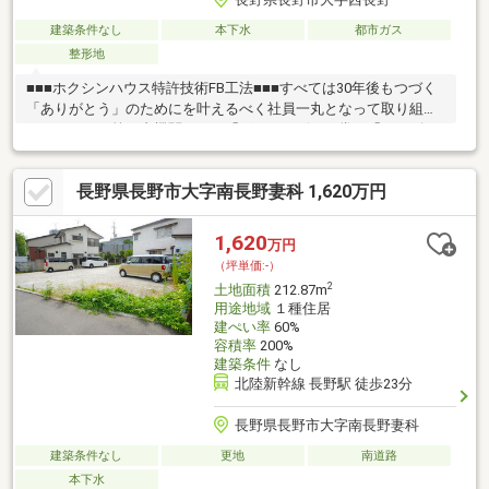
建築条件なし
本下水
都市ガス
整形地
■■■ホクシンハウス特許技術FB工法■■■すべては30年後もつづく
「ありがとう」のためにを叶えるべく社員一丸となって取り組ん
でおります。第三者機関からも「グッドデザイン賞」「キッズデ
ザイン賞」「省エネ大賞」「ハウスオブザイヤー」など数多くの
評価を頂いております。ホクシンハウスではお住まいのトータル
長野県長野市大字南長野妻科 1,620万円
プランナーとして新築住宅・建売住宅・土地のご紹介とお客様に
寄り添った提案を心掛けております。是非、現地でホクシンハウ
スの快適な家づくりをご体感くださいませ。物件の詳細やご見学
1,620
万円
希望のお客様は下記番号までお気軽にご連絡ください。お問い合
（坪単価:-）
わせ専用フリーダイヤル：0120-2323-58
2
土地面積
212.87m
用途地域
１種住居
建ぺい率
60%
容積率
200%
建築条件
なし
北陸新幹線 長野駅 徒歩23分
長野県長野市大字南長野妻科
建築条件なし
更地
南道路
本下水