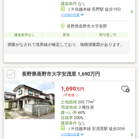
建築条件
なし
ＪＲ信越本線 長野駅 徒歩15分
その他の交通
長野県長野市大字長野
建築条件なし
更地
即引渡し可
測量がなされて境界線が確定しており、地積測量図があります。
長野県長野市大字安茂里 1,690万円
1,690
万円
（坪単価:-）
2
土地面積
203.77m
用途地域
２種住居
建ぺい率
60%
容積率
200%
建築条件
なし
ＪＲ信越本線 安茂里駅 徒歩20分
その他の交通