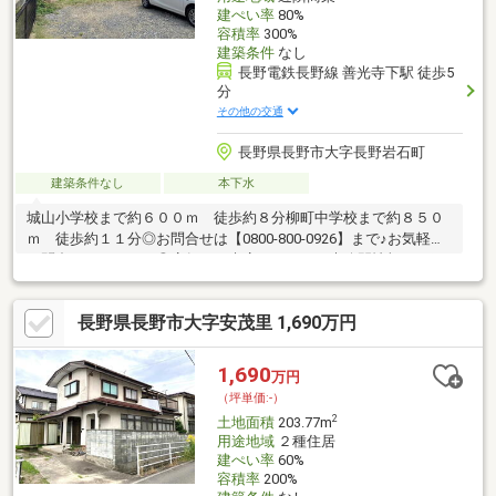
建ぺい率
80%
容積率
300%
建築条件
なし
長野電鉄長野線 善光寺下駅 徒歩5
分
その他の交通
長野県長野市大字長野岩石町
建築条件なし
本下水
城山小学校まで約６００ｍ 徒歩約８分柳町中学校まで約８５０
ｍ 徒歩約１１分◎お問合せは【0800-800-0926】まで♪お気軽に
お問合せください！◎店舗へご来店いただくと未公開情報をご紹
介できる場合がございます。 ご予約は【イエステーション長野
店】で検索☆当社は、宅地建物取引士によるご購入相談はもちろ
長野県長野市大字安茂里 1,690万円
ん、住宅ローンのご相談も承っております。支払っていける
か…、審査が通るか…など、住宅ローンのご心配ごとは当社へご相
談ください！
1,690
万円
（坪単価:-）
2
土地面積
203.77m
用途地域
２種住居
建ぺい率
60%
容積率
200%