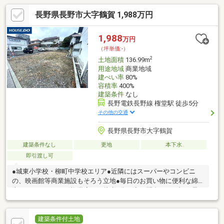
長野県長野市大字鶴賀 1,988万円
1,988
万円
（坪単価:-）
2
土地面積
136.99m
用途地域
商業地域
建ぺい率
80%
容積率
400%
建築条件
なし
長野電鉄長野線 権堂駅 徒歩5分
その他の交通
長野県長野市大字鶴賀
建築条件なし
更地
本下水
即引渡し可
●城東小学校・柳町中学校エリア●近隣にはスーパーやコンビニ
の、映画館等商業施設もそろう立地●毎日のお買い物に便利な綿
半スーパーセンター権堂店まで徒歩6分！◇お問合せは下記お電
話番号やホームページでも受付中！！・フリーダイヤル 【
0120-055-779 】・ホームページ 【 ハウスドゥ長野柳町 】 で検
索
建築条件付土地