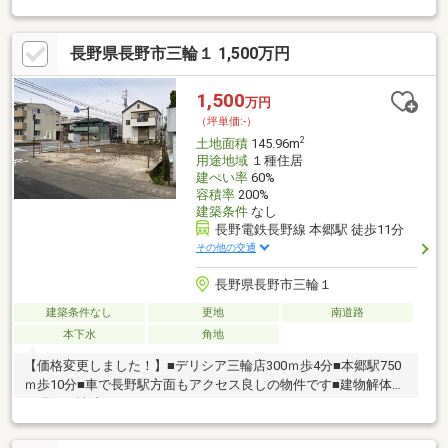
8分（約600ｍ）・八十二銀行安茂里支店まで徒歩9分（約700
ｍ）・犀北簡易郵便局まで徒歩5分（約400ｍ）・伊勢宮胃腸外科
長野県長野市三輪１ 1,500万円
まで徒歩8分（約600ｍ）・安茂里堀越内科クリニックまで徒歩9
分（約700ｍ）・安茂里支所まで徒歩13分（約1000ｍ）
1,500
万円
（坪単価:-）
2
土地面積
145.96m
用途地域
１種住居
建ぺい率
60%
容積率
200%
建築条件
なし
長野電鉄長野線 本郷駅 徒歩11分
その他の交通
長野県長野市三輪１
建築条件なし
更地
南道路
本下水
角地
【価格変更しました！】■デリシア三輪店300ｍ歩4分■本郷駅750
ｍ歩10分■車で長野駅方面もアクセス良しの物件です■建物解体済
／現況更地渡し