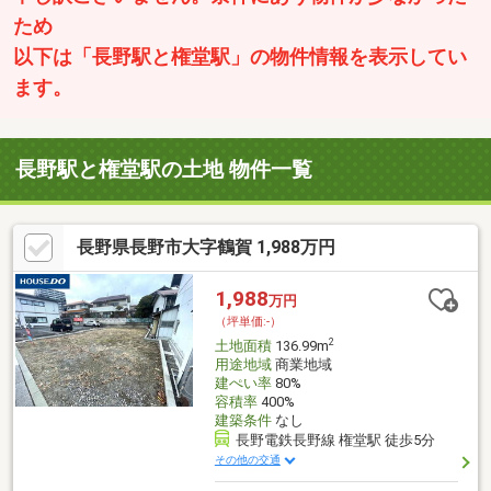
ため
以下は「長野駅と権堂駅」の物件情報を表示してい
ます。
長野駅と権堂駅の土地 物件一覧
長野県長野市大字鶴賀 1,988万円
1,988
万円
（坪単価:-）
2
土地面積
136.99m
用途地域
商業地域
建ぺい率
80%
容積率
400%
建築条件
なし
長野電鉄長野線 権堂駅 徒歩5分
その他の交通