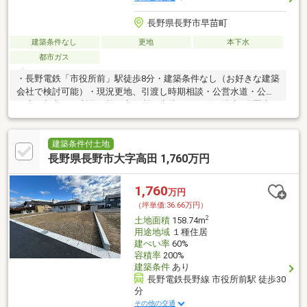
長野県長野市早苗町
建築条件なし
更地
本下水
都市ガス
・長野電鉄「市役所前」駅徒歩8分・建築条件なし（お好きな建築
会社で検討可能）・現況更地、引渡し時期相談・公営水道・公共
下水・都市ガス利用可能・市役所・病院・コンビニ徒歩3分圏内・
スーパー徒歩13分、小学校徒歩9分の生活利便性
建築条件付土地
長野県長野市大字高田 1,760万円
1,760
万円
（坪単価:36.66万円）
2
土地面積
158.74m
用途地域
１種住居
建ぺい率
60%
容積率
200%
建築条件
あり
長野電鉄長野線 市役所前駅 徒歩30
分
その他の交通