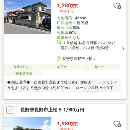
1,280
万円
（坪単価:-）
2
土地面積
142.6m
用途地域
１種低層
建ぺい率
50%
容積率
80%
建築条件
なし
ＪＲ信越本線 長野駅 バス16分/
「湯谷小学校」バス停 停歩3分
長野県長野市上松４
建築条件なし
本下水
都市ガス
1種低層地域
◆周辺環境◆・西友長野北店まで徒歩9分（約650ｍ）・デリシア
うえまつ店まで徒歩13分（約1000ｍ）・ローソン長野上松３丁目
店まで徒歩7分（約500ｍ）・セブンイレブン長野浅川店まで徒歩
7分（約550ｍ）・クスリのアオキ三輪店まで徒歩10分（約750
ｍ）・浅川郵便局まで徒歩11分（約850ｍ）・八十二長野銀行 長
長野県長野市上松５ 1,980万円
野北支店まで徒歩10分（約800ｍ）・片桐内科クリニックまで徒
歩3分（約190ｍ）・緑ヶ丘公園まで徒歩10分（約750ｍ）
1,980
万円
（坪単価:-）