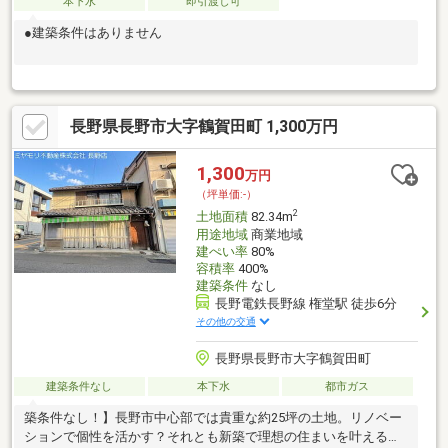
本下水
即引渡し可
●建築条件はありません
長野県長野市大字鶴賀田町 1,300万円
1,300
万円
（坪単価:-）
2
土地面積
82.34m
用途地域
商業地域
建ぺい率
80%
容積率
400%
建築条件
なし
長野電鉄長野線 権堂駅 徒歩6分
その他の交通
長野県長野市大字鶴賀田町
建築条件なし
本下水
都市ガス
築条件なし！】長野市中心部では貴重な約25坪の土地。リノベー
ションで個性を活かす？それとも新築で理想の住まいを叶える？