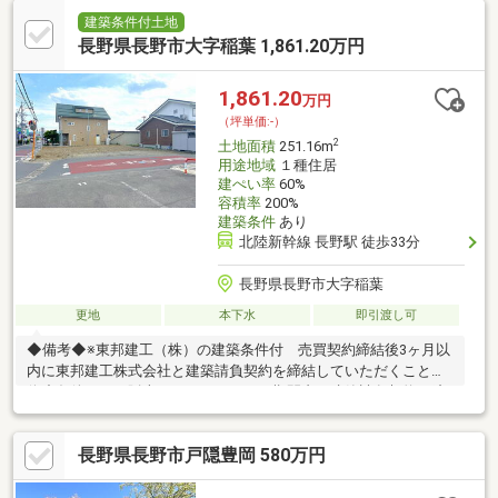
建築条件付土地
長野県長野市大字稲葉 1,861.20万円
1,861.20
万円
（坪単価:-）
2
土地面積
251.16m
用途地域
１種住居
建ぺい率
60%
容積率
200%
建築条件
あり
北陸新幹線 長野駅 徒歩33分
長野県長野市大字稲葉
更地
本下水
即引渡し可
◆備考◆※東邦建工（株）の建築条件付 売買契約締結後3ヶ月以
内に東邦建工株式会社と建築請負契約を締結していただくことを
停止条件として販売します。 万一、期間内に建築請負契約が締
結されなかった場合、土地売買契約は無効となり、受領済み代金
は無利息にて全額返還いたします。※当社指定の司法書士での登
長野県長野市戸隠豊岡 580万円
記となります。