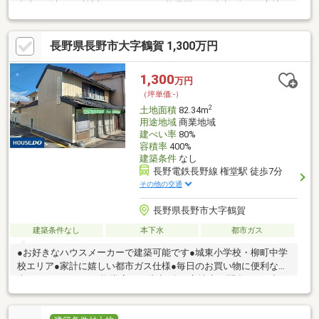
自由な発想でご検討いただけます。権堂駅まで徒歩6分の好立地
で、通勤・通学はもちろん、飲食店や店舗用地としてもご検討可
能。コンパクトながら使い勝手の良い広さで、セカンドハウスや
長野県長野市大字鶴賀 1,300万円
二拠点生活の拠点としてもおすすめです。長野の街を身近に感じ
ながら、自分らしい暮らしを実現してみませんか。建物付きの現
況販売なら1，100万円、解体して更地渡し(売主負担)なら1，300
1,300
万円
万円。
（坪単価:-）
2
土地面積
82.34m
用途地域
商業地域
建ぺい率
80%
容積率
400%
建築条件
なし
長野電鉄長野線 権堂駅 徒歩7分
その他の交通
長野県長野市大字鶴賀
建築条件なし
本下水
都市ガス
●お好きなハウスメーカーで建築可能です●城東小学校・柳町中学
校エリア●家計に嬉しい都市ガス仕様●毎日のお買い物に便利な綿
半スーパーセンター権堂店まで徒歩6分の立地◇お問合せは下記
お電話番号やホームページでも受付中！！・フリーダイヤル 【
0120-055-779 】・ホームページ 【 ハウスドゥ長野柳町 】 で検