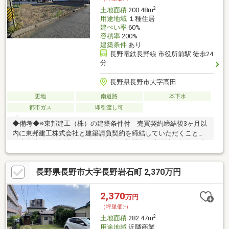
2
土地面積
200.48m
用途地域
１種住居
建ぺい率
60%
容積率
200%
建築条件
あり
長野電鉄長野線 市役所前駅 徒歩24
分
長野県長野市大字高田
更地
南道路
本下水
都市ガス
即引渡し可
◆備考◆※東邦建工（株）の建築条件付 売買契約締結後3ヶ月以
内に東邦建工株式会社と建築請負契約を締結していただくことを
停止条件として販売します。 万一、期間内に建築請負契約が締
結されなかった場合、土地売買契約は無効となり、受領済み代金
は無利息にて全額返還いたします。※当社指定の司法書士での登
長野県長野市大字長野岩石町 2,370万円
記となります。
2,370
万円
（坪単価:-）
2
土地面積
282.47m
用途地域
近隣商業