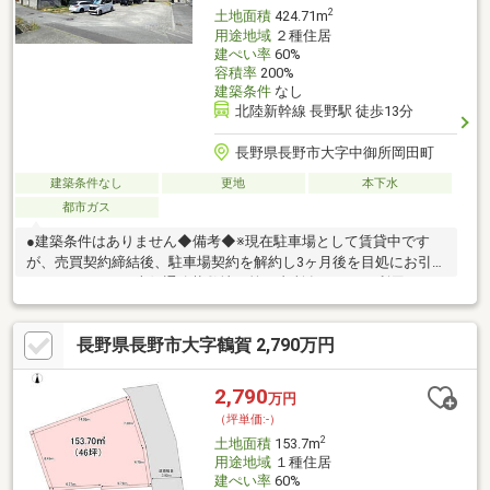
2
土地面積
424.71m
用途地域
２種住居
建ぺい率
60%
容積率
200%
建築条件
なし
北陸新幹線 長野駅 徒歩13分
長野県長野市大字中御所岡田町
建築条件なし
更地
本下水
都市ガス
●建築条件はありません◆備考◆※現在駐車場として賃貸中です
が、売買契約締結後、駐車場契約を解約し3ヶ月後を目処にお引渡
しいたします。※南側通路状敷地は第三者所有のため、利用でき
ません。
長野県長野市大字鶴賀 2,790万円
2,790
万円
（坪単価:-）
2
土地面積
153.7m
用途地域
１種住居
建ぺい率
60%