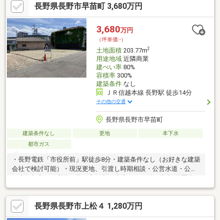
長野県長野市早苗町 3,680万円
3,680
万円
（坪単価:-）
2
土地面積
203.77m
用途地域
近隣商業
建ぺい率
80%
容積率
300%
建築条件
なし
ＪＲ信越本線 長野駅 徒歩14分
その他の交通
長野県長野市早苗町
建築条件なし
更地
本下水
都市ガス
・長野電鉄「市役所前」駅徒歩8分・建築条件なし（お好きな建築
会社で検討可能）・現況更地、引渡し時期相談・公営水道・公共
下水・都市ガス利用可能・市役所・病院・コンビニ徒歩3分圏内・
スーパー徒歩13分、小学校徒歩9分の生活利便性
長野県長野市上松４ 1,280万円