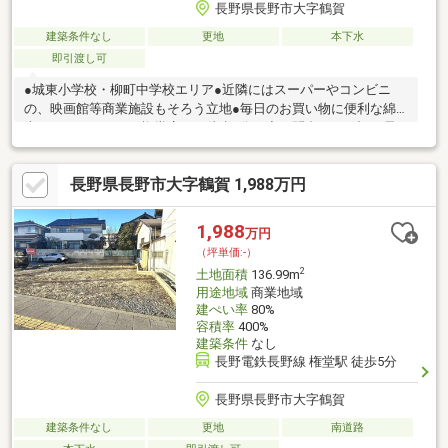
長野県長野市大字鶴賀
建築条件なし
更地
本下水
即引渡し可
●城東小学校・柳町中学校エリア●近隣にはスーパーやコンビニ
の、映画館等商業施設もそろう立地●毎日のお買い物に便利な綿
半スーパーセンター権堂店まで徒歩6分！◇お問合せは下記お電
話番号やホームページでも受付中！！・フリーダイヤル 【
0120-055-779 】・ホームページ 【 ハウスドゥ長野柳町 】 で検
長野県長野市大字鶴賀 1,988万円
索
1,988
万円
（坪単価:-）
2
土地面積
136.99m
用途地域
商業地域
建ぺい率
80%
容積率
400%
建築条件
なし
長野電鉄長野線 権堂駅 徒歩5分
長野県長野市大字鶴賀
建築条件なし
更地
南道路