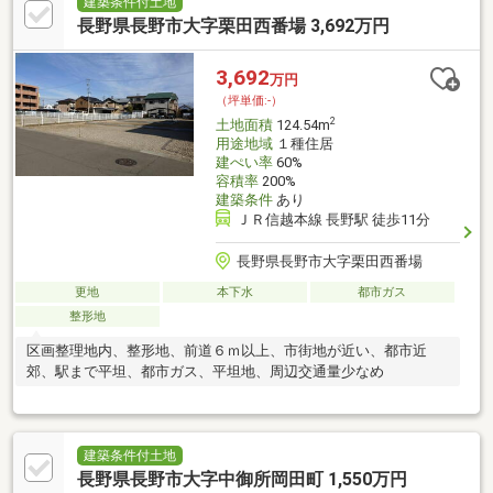
索
建築条件付土地
長野県長野市大字栗田西番場 3,692万円
3,692
万円
（坪単価:-）
2
土地面積
124.54m
用途地域
１種住居
建ぺい率
60%
容積率
200%
建築条件
あり
ＪＲ信越本線 長野駅 徒歩11分
長野県長野市大字栗田西番場
更地
本下水
都市ガス
整形地
区画整理地内、整形地、前道６ｍ以上、市街地が近い、都市近
郊、駅まで平坦、都市ガス、平坦地、周辺交通量少なめ
建築条件付土地
長野県長野市大字中御所岡田町 1,550万円