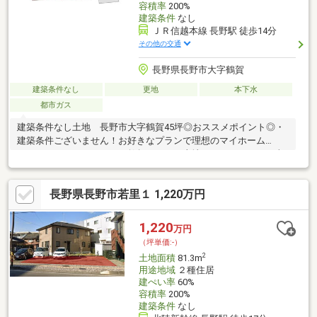
容積率
200%
建築条件
なし
ＪＲ信越本線 長野駅 徒歩14分
その他の交通
長野県長野市大字鶴賀
建築条件なし
更地
本下水
都市ガス
建築条件なし土地 長野市大字鶴賀45坪◎おススメポイント◎・
建築条件ございません！お好きなプランで理想のマイホーム
を！・なかなかでてこない鶴賀エリアの土地になります。・日当
たり良好で閑静な住宅地エリアです。・【南部小学校/櫻ヶ岡中学
校】エリアお客様のご要望に沿ったハウスメーカー様のご紹介も
長野県長野市若里１ 1,220万円
可能ですので是非お気軽にお問い合わせください♪
1,220
万円
（坪単価:-）
2
土地面積
81.3m
用途地域
２種住居
建ぺい率
60%
容積率
200%
建築条件
なし