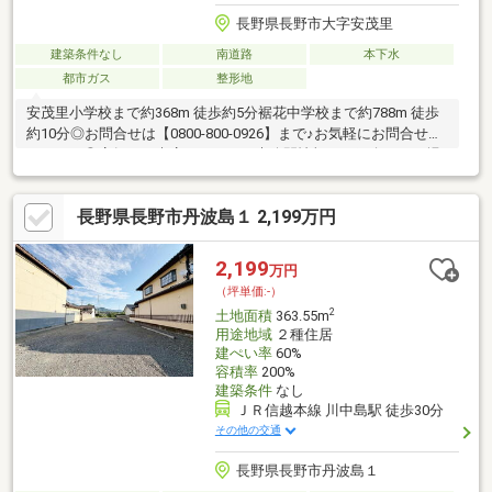
長野県長野市大字安茂里
建築条件なし
南道路
本下水
都市ガス
整形地
安茂里小学校まで約368m 徒歩約5分裾花中学校まで約788m 徒歩
約10分◎お問合せは【0800-800-0926】まで♪お気軽にお問合せく
ださい！◎店舗へご来店いただくと未公開情報をご紹介できる場
合がございます。 ご予約は【イエステーション長野店】で検索
☆当社は、宅地建物取引士によるご購入相談はもちろん、住宅ロ
長野県長野市丹波島１ 2,199万円
ーンのご相談も承っております。支払っていけるか…、審査が通
るか…など、住宅ローンのご心配ごとは当社へご相談ください！
2,199
万円
（坪単価:-）
2
土地面積
363.55m
用途地域
２種住居
建ぺい率
60%
容積率
200%
建築条件
なし
ＪＲ信越本線 川中島駅 徒歩30分
その他の交通
長野県長野市丹波島１