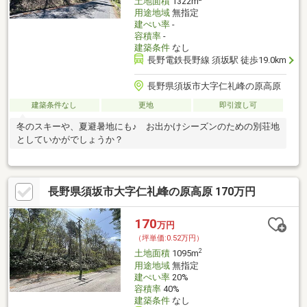
土地面積
1322m
用途地域
無指定
建ぺい率
-
容積率
-
建築条件
なし
長野電鉄長野線 須坂駅 徒歩19.0km
長野県須坂市大字仁礼峰の原高原
建築条件なし
更地
即引渡し可
冬のスキーや、夏避暑地にも♪ お出かけシーズンのための別荘地
としていかがでしょうか？
長野県須坂市大字仁礼峰の原高原 170万円
170
万円
（坪単価:0.52万円）
2
土地面積
1095m
用途地域
無指定
建ぺい率
20%
容積率
40%
建築条件
なし