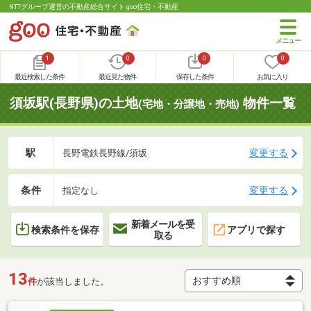
NTTグループ運営の不動産総合サイト goo住宅・不動産
1
0
0
0
最近検索した条件
最近見た物件
保存した条件
お気に入り
須坂駅(長野県)の土地
物件一覧
(宅地・分譲地・売地)
駅
変更する
長野電鉄長野線/須坂
条件
変更する
指定なし
新着メールを受
検索条件を保存
アプリで探す
取る
13
件
が該当しました。