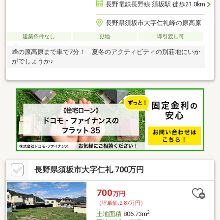
長野電鉄長野線 須坂駅 徒歩21.0km
長野県須坂市大字仁礼峰の原高原
建築条件なし
更地
即引渡し可
峰の原高原まで車で7分！ 夏冬のアクティビティの別荘地にいか
がでしょうか♪
長野県須坂市大字仁礼 700万円
700
万円
（坪単価:2.87万円）
2
土地面積
806.73m