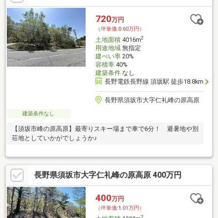
720
万円
（坪単価:0.60万円）
2
土地面積
4016m
用途地域
無指定
建ぺい率
20%
容積率
40%
建築条件
なし
長野電鉄長野線 須坂駅 徒歩18.8km
長野県須坂市大字仁礼峰の原高原
建築条件なし
【須坂市峰の原高原】最寄りスキー場まで車で6分！ 避暑地や別
荘地としていかがでしょうか♪
長野県須坂市大字仁礼峰の原高原 400万円
400
万円
（坪単価:1.01万円）
2