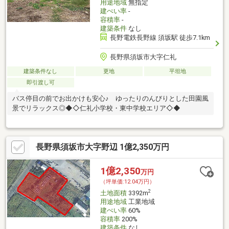
用途地域
無指定
建ぺい率
-
容積率
-
建築条件
なし
長野電鉄長野線 須坂駅 徒歩7.1km
長野県須坂市大字仁礼
建築条件なし
更地
平坦地
即引渡し可
バス停目の前でお出かけも安心♪ ゆったりのんびりとした田園風
景でリラックス◎◆◇仁礼小学校・東中学校エリア◇◆
長野県須坂市大字野辺 1億2,350万円
1億2,350
万円
（坪単価:12.04万円）
2
土地面積
3392m
用途地域
工業地域
建ぺい率
60%
容積率
200%
建築条件
なし