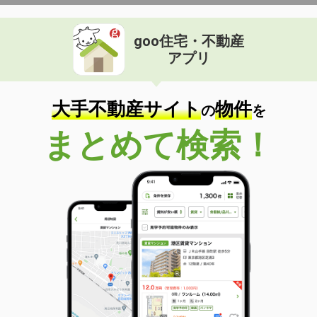
goo住宅・不動産
アプリ
大手不動産サイト
物件
の
を
まとめて検索！