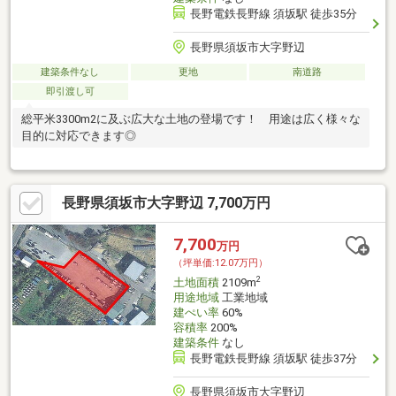
長野電鉄長野線 須坂駅 徒歩35分
長野県須坂市大字野辺
建築条件なし
更地
南道路
即引渡し可
総平米3300m2に及ぶ広大な土地の登場です！ 用途は広く様々な
目的に対応できます◎
長野県須坂市大字野辺 7,700万円
7,700
万円
（坪単価:12.07万円）
2
土地面積
2109m
用途地域
工業地域
建ぺい率
60%
容積率
200%
建築条件
なし
長野電鉄長野線 須坂駅 徒歩37分
長野県須坂市大字野辺