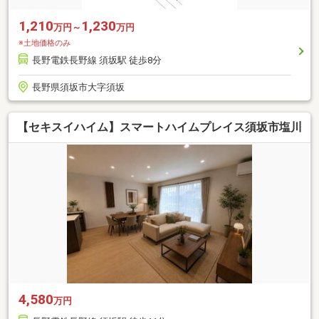
1,210
1,230
万円～
万円
※土地価格のみ
長野電鉄長野線 須坂駅 徒歩8分
長野県須坂市大字須坂
【セキスイハイム】スマートハイムプレイス須坂市塩川
4,580
万円