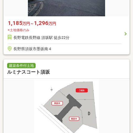
1,185
1,296
万円～
万円
※土地価格のみ
長野電鉄長野線 須坂駅 徒歩22分
長野県須坂市墨坂南４
建築条件付土地
ルミナスコート須坂