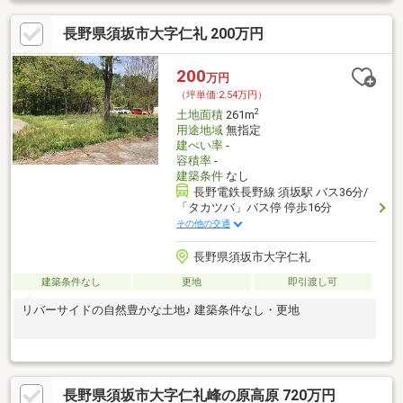
長野県須坂市大字仁礼 200万円
200
万円
（坪単価:2.54万円）
2
土地面積
261m
用途地域
無指定
建ぺい率
-
容積率
-
建築条件
なし
長野電鉄長野線 須坂駅 バス36分/
「タカツバ」バス停 停歩16分
その他の交通
長野県須坂市大字仁礼
建築条件なし
更地
即引渡し可
リバーサイドの自然豊かな土地♪ 建築条件なし・更地
長野県須坂市大字仁礼峰の原高原 720万円