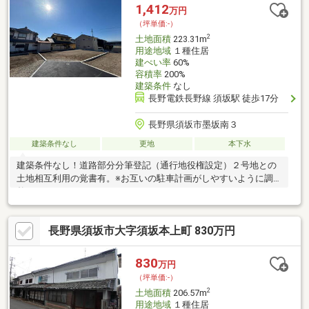
僅かです！お急ぎください！
1,412
万円
（坪単価:-）
2
土地面積
223.31m
用途地域
１種住居
建ぺい率
60%
容積率
200%
建築条件
なし
長野電鉄長野線 須坂駅 徒歩17分
長野県須坂市墨坂南３
建築条件なし
更地
本下水
建築条件なし！道路部分分筆登記（通行地役権設定）２号地との
土地相互利用の覚書有。※お互いの駐車計画がしやすいように調
整するものです。
長野県須坂市大字須坂本上町 830万円
830
万円
（坪単価:-）
2
土地面積
206.57m
用途地域
１種住居