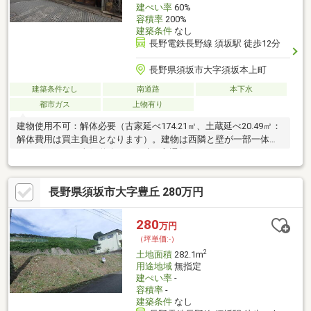
建ぺい率
60%
容積率
200%
建築条件
なし
長野電鉄長野線 須坂駅 徒歩12分
長野県須坂市大字須坂本上町
建築条件なし
南道路
本下水
都市ガス
上物有り
建物使用不可：解体必要（古家延べ174.21㎡、土蔵延べ20.49㎡：
解体費用は買主負担となります）。建物は西隣と壁が一部一体化
しております。南側道路は7-21時一方通行。
長野県須坂市大字豊丘 280万円
280
万円
（坪単価:-）
2
土地面積
282.1m
用途地域
無指定
建ぺい率
-
容積率
-
建築条件
なし