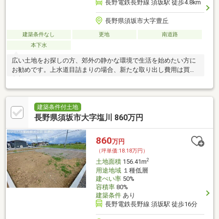
長野電鉄長野線 須坂駅 徒歩4.8km
長野県須坂市大字豊丘
建築条件なし
更地
南道路
本下水
広い土地をお探しの方、郊外の静かな環境で生活を始めたい方に
お勧めです。上水道目詰まりの場合、新たな取り出し費用は買主
負担となります。
建築条件付土地
長野県須坂市大字塩川 860万円
860
万円
（坪単価:18.18万円）
2
土地面積
156.41m
用途地域
１種低層
建ぺい率
50%
容積率
80%
建築条件
あり
長野電鉄長野線 須坂駅 徒歩16分