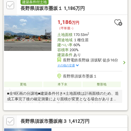
建築条件付土地
長野県須坂市墨坂１ 1,186万円
1,186
万円
（坪単価:-）
2
土地面積
170.53m
用途地域
１種住居
建ぺい率
60%
容積率
200%
建築条件
あり
長野電鉄長野線 須坂駅 徒歩16分
その他の交通
長野県須坂市墨坂１
更地
本下水
整形地
■全9区画の分譲地■建築条件付き※土地面積は計画面積のため、造
成工事完了後の確定測量により面積が変更となる場合がありま
す。（実測精算）◎大人気の墨坂エリア◎高気密高断熱で文句な
しの高性能と高いデザイン性を両立できる工務店◎デリシア・ツ
ルヤ・西友・アオキが近く、イオンへのアクセスも良好！◎イン
長野県須坂市墨坂南３ 1,412万円
ターが近くてとっても便利！◎長野市へのルートが選べて通勤時
の混雑回避も可能！☆モデルハウスへご案内可能です♪※残り区画