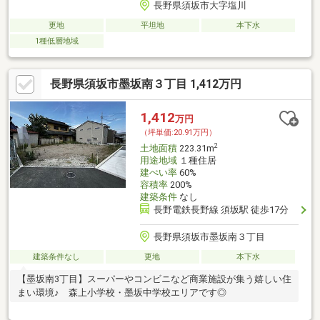
長野県須坂市大字塩川
更地
平坦地
本下水
1種低層地域
長野県須坂市墨坂南３丁目 1,412万円
1,412
万円
（坪単価:20.91万円）
2
土地面積
223.31m
用途地域
１種住居
建ぺい率
60%
容積率
200%
建築条件
なし
長野電鉄長野線 須坂駅 徒歩17分
長野県須坂市墨坂南３丁目
建築条件なし
更地
本下水
【墨坂南3丁目】スーパーやコンビニなど商業施設が集う嬉しい住
まい環境♪ 森上小学校・墨坂中学校エリアです◎