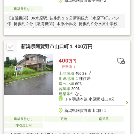
新潟県阿賀野市中央町２
建築条件なし
【交通機関】JR水原駅…徒歩約１２分新潟観光「水原下町」バス
停…徒歩約２分【教育機関】水原小学校…徒歩約９分水原中学校…
徒歩約１９分【備考】・公営水道：前面道路に本管有。・公共下
水：前面道路に本管有。→敷地内に上下水、ガスの引込はござい
ません。・建物を建築する場合、下水道受益者負担金が発生しま
新潟県阿賀野市山口町１ 400万円
す。（買主負担）［費用］基本割額：１０万円 面積割額：４０
０円/土地１㎡あたり
400
万円
（坪単価:-）
2
土地面積
496.23m
用途地域
１種住居
建ぺい率
60%
容積率
200%
建築条件
なし
ＪＲ羽越本線 水原駅 徒歩9分
新潟県阿賀野市山口町１
建築条件なし
更地
南道路
即引渡し可