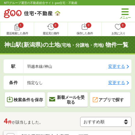
NTTグループ運営の不動産総合サイト goo住宅・不動産
1
0
0
0
最近検索した条件
最近見た物件
保存した条件
お気に入り
神山駅(新潟県)の土地
物件一覧
(宅地・分譲地・売地)
駅
変更する
羽越本線/神山
条件
変更する
指定なし
新着メールを受
検索条件を保存
アプリで探す
取る
4
件
が該当しました。