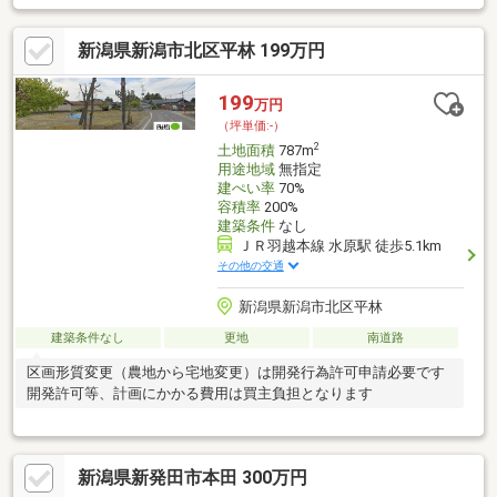
で車で5分！四季折々の景色が楽しめます◎■ダイレックス水原店
まで徒歩10分！生活利便性も◎※売主様による契約不適合責任は
新潟県新潟市北区平林 199万円
免責です※水道管引き込みはありますが、メーターがありませ
ん。※下水の引込みがありません。申請により阿賀野市から引き
込んでもらえます。（受益者負担金がかかります）・阿賀野市立
199
万円
水原小学校：徒歩15分(1217ｍ)・阿賀野市立水原中学校：徒歩6分
（坪単価:-）
(515ｍ)
2
土地面積
787m
用途地域
無指定
建ぺい率
70%
容積率
200%
建築条件
なし
ＪＲ羽越本線 水原駅 徒歩5.1km
その他の交通
新潟県新潟市北区平林
建築条件なし
更地
南道路
区画形質変更（農地から宅地変更）は開発行為許可申請必要です
開発許可等、計画にかかる費用は買主負担となります
新潟県新発田市本田 300万円