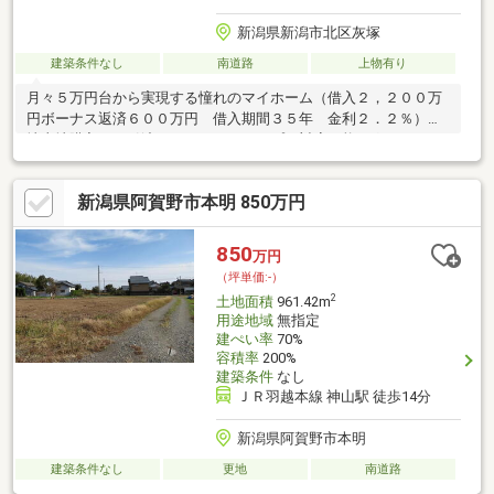
新潟県新潟市北区灰塚
建築条件なし
南道路
上物有り
月々５万円台から実現する憧れのマイホーム（借入２，２００万
円ボーナス返済６００万円 借入期間３５年 金利２．２％）土
地土地購入～お引渡しまでワンストップで対応可能※グレードに
よっては予算を超えることもございます住宅ローン返済シュミレ
ーション：（借入２，２００万円ボーナス返済６００万円借入期
新潟県阿賀野市本明 850万円
間３５年金利２．２％）毎月の返済額５４，６５９円、ボーナス
返済１７８，０１５円（うちボーナス月の増額分１２３，３５６
円）
850
万円
（坪単価:-）
2
土地面積
961.42m
用途地域
無指定
建ぺい率
70%
容積率
200%
建築条件
なし
ＪＲ羽越本線 神山駅 徒歩14分
新潟県阿賀野市本明
建築条件なし
更地
南道路