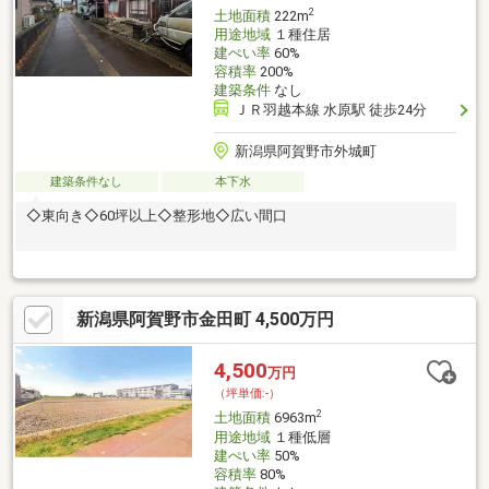
2
土地面積
222m
用途地域
１種住居
建ぺい率
60%
容積率
200%
建築条件
なし
ＪＲ羽越本線 水原駅 徒歩24分
新潟県阿賀野市外城町
建築条件なし
本下水
◇東向き◇60坪以上◇整形地◇広い間口
新潟県阿賀野市金田町 4,500万円
4,500
万円
（坪単価:-）
2
土地面積
6963m
用途地域
１種低層
建ぺい率
50%
容積率
80%