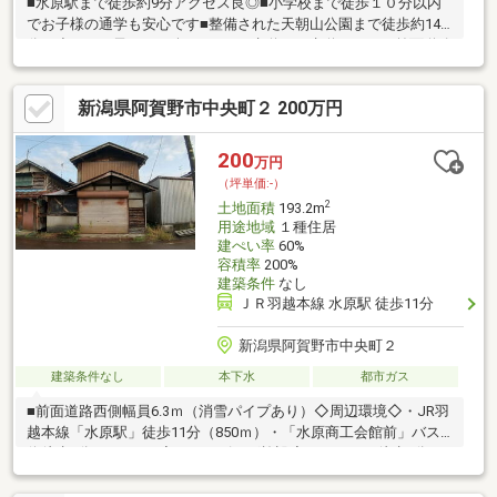
■水原駅まで徒歩約9分アクセス良◎■小学校まで徒歩１０分以内
でお子様の通学も安心です■整備された天朝山公園まで徒歩約14
分、小さなお子さんも楽しめます♪水道・下水道・ガス：前面道路
無し接道：南側道路国道49号線安野小学校：約500ｍ（徒歩約７
分）水原中学校：約1900ｍ（徒歩約24分）
新潟県阿賀野市中央町２ 200万円
200
万円
（坪単価:-）
2
土地面積
193.2m
用途地域
１種住居
建ぺい率
60%
容積率
200%
建築条件
なし
ＪＲ羽越本線 水原駅 徒歩11分
新潟県阿賀野市中央町２
建築条件なし
本下水
都市ガス
■前面道路西側幅員6.3ｍ（消雪パイプあり）◇周辺環境◇・JR羽
越本線「水原駅」徒歩11分（850ｍ）・「水原商工会館前」バス
停徒歩2分（140ｍ）◇ショッピング施設◇・ウオロク徒歩7分
（550ｍ）・ウェルシア9分（650ｍ）・セブンイレブン徒歩6分
（450ｍ） ◇教育施設◇・水原小学校徒歩8分（600ｍ）・水原