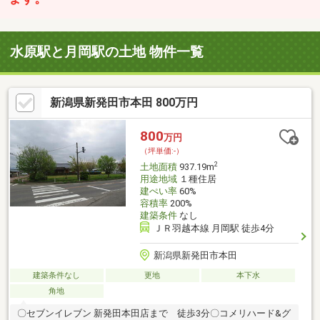
水原駅と月岡駅の土地 物件一覧
新潟県新発田市本田 800万円
800
万円
（坪単価:-）
2
土地面積
937.19m
用途地域
１種住居
建ぺい率
60%
容積率
200%
建築条件
なし
ＪＲ羽越本線 月岡駅 徒歩4分
新潟県新発田市本田
建築条件なし
更地
本下水
角地
〇セブンイレブン 新発田本田店まで 徒歩3分〇コメリハード&グ