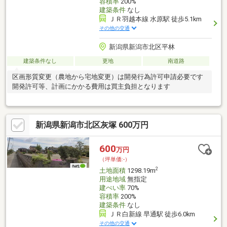
容積率
200%
建築条件
なし
ＪＲ羽越本線 水原駅 徒歩5.1km
その他の交通
新潟県新潟市北区平林
建築条件なし
更地
南道路
区画形質変更（農地から宅地変更）は開発行為許可申請必要です
開発許可等、計画にかかる費用は買主負担となります
新潟県新潟市北区灰塚 600万円
600
万円
（坪単価:-）
2
土地面積
1298.19m
用途地域
無指定
建ぺい率
70%
容積率
200%
建築条件
なし
ＪＲ白新線 早通駅 徒歩6.0km
その他の交通