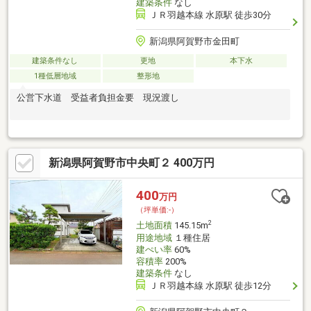
建築条件
なし
ＪＲ羽越本線 水原駅 徒歩30分
新潟県阿賀野市金田町
建築条件なし
更地
本下水
1種低層地域
整形地
公営下水道 受益者負担金要 現況渡し
新潟県阿賀野市中央町２ 400万円
400
万円
（坪単価:-）
2
土地面積
145.15m
用途地域
１種住居
建ぺい率
60%
容積率
200%
建築条件
なし
ＪＲ羽越本線 水原駅 徒歩12分