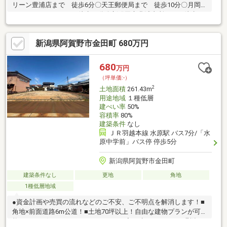
リーン豊浦店まで 徒歩6分〇天王郵便局まで 徒歩10分〇月岡
カリオンパークまで 徒歩47分〇新発田市豊浦支所まで 徒歩54
分登記簿売買、契約不適合責任免責、現況渡し。国道及び県道か
らの乗り入れを拡幅する場合については、協議が必要になりま
新潟県阿賀野市金田町 680万円
す。本土地は、令和９年８月まで土地の賃貸借契約があります。
680
万円
（坪単価:-）
2
土地面積
261.43m
用途地域
１種低層
建ぺい率
50%
容積率
80%
建築条件
なし
ＪＲ羽越本線 水原駅 バス7分/「水
原中学前」バス停 停歩5分
新潟県阿賀野市金田町
建築条件なし
更地
角地
1種低層地域
●資金計画や売買の流れなどのご不安、ご不明点を解消します！■
角地×前面道路6m公道！■土地70坪以上！自由な建物プランが可
能です♪■お好きなハウスメーカーでお家が建てられます♪■瓢湖ま