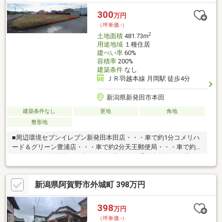
300
万円
（坪単価:-）
2
土地面積
481.73m
用途地域
１種住居
建ぺい率
60%
容積率
200%
建築条件
なし
ＪＲ羽越本線 月岡駅 徒歩4分
新潟県新発田市本田
建築条件なし
更地
角地
整形地
■周辺環境セブンイレブン新発田本田店・・・車で約1分コメリハ
ード＆グリーン豊浦店・・・車で約2分天王郵便局・・・車で約2
分■インフラ整備状況下水道を引き込む際、受益者負担金が掛か
ります。
新潟県阿賀野市外城町 398万円
398
万円
（坪単価:-）