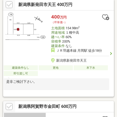
新潟県新発田市天王 400万円
中学校徒歩18分（1400ｍ）
400
万円
（坪単価:-）
2
土地面積
154.98m
用途地域
１種中高
建ぺい率
60%
容積率
200%
建築条件
なし
ＪＲ羽越本線 月岡駅 徒歩18分
新潟県新発田市天王
建築条件なし
更地
本下水
即引渡し可
是非ご検討下さい。
新潟県阿賀野市金田町 600万円