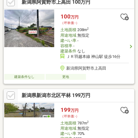
新潟県阿賀野市上高田 100万円
100
万円
（坪単価:-）
2
土地面積
208m
用途地域
無指定
建ぺい率
-
容積率
-
建築条件
なし
ＪＲ羽越本線 神山駅 徒歩16分
新潟県阿賀野市上高田
建築条件なし
更地
新潟県新潟市北区平林 199万円
199
万円
（坪単価:-）
2
土地面積
787m
用途地域
無指定
建ぺい率
70%