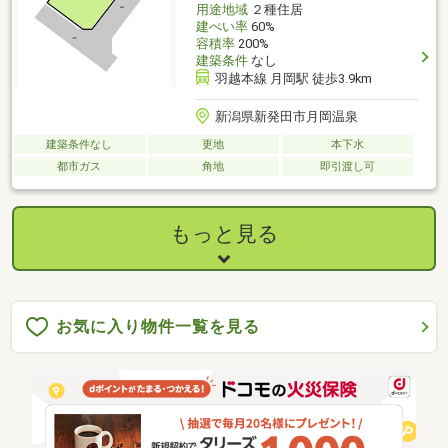
用途地域
２種住居
建ぺい率
60%
容積率
200%
建築条件
なし
羽越本線 月岡駅 徒歩3.9km
新潟県新発田市月岡温泉
建築条件なし
更地
本下水
都市ガス
角地
即引渡し可
もっと見る
お気に入り物件一覧を見る