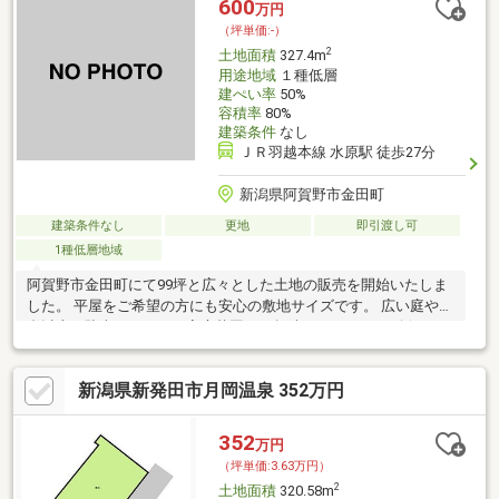
600
万円
（坪単価:-）
2
土地面積
327.4m
用途地域
１種低層
建ぺい率
50%
容積率
80%
建築条件
なし
ＪＲ羽越本線 水原駅 徒歩27分
新潟県阿賀野市金田町
建築条件なし
更地
即引渡し可
1種低層地域
阿賀野市金田町にて99坪と広々とした土地の販売を開始いたしま
した。 平屋をご希望の方にも安心の敷地サイズです。 広い庭や3
台以上の駐車スペース、家庭菜園など趣味のスペースも 確保で
き、ゆとりある生活を弊社にてご提案させていただきます。
新潟県新発田市月岡温泉 352万円
352
万円
（坪単価:3.63万円）
2
土地面積
320.58m