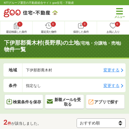
NTTグループ運営の不動産総合サイト goo住宅・不動産
1
0
0
0
最近検索した条件
最近見た物件
保存した条件
お気に入り
下伊那郡喬木村(長野県)の土地
(宅地・分譲地・売地)
物件一覧
地域
変更する
下伊那郡喬木村
条件
変更する
指定なし
新着メールを受
検索条件を保存
アプリで探す
取る
2
件
が該当しました。