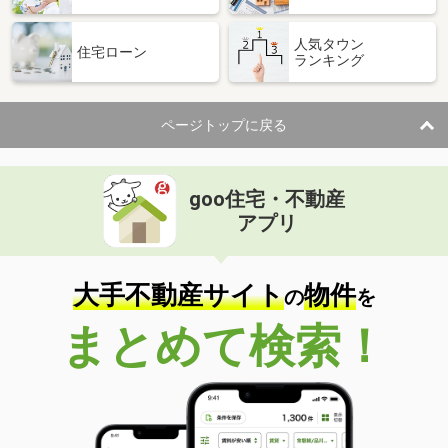
人気タウン
住宅ローン
ランキング
ページトップに戻る
goo住宅・不動産
アプリ
大手不動産サイト
物件
の
を
まとめて検索！