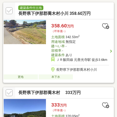
建築条件付土地
長野県下伊那郡喬木村小川 358.60万円
358.60
万円
（坪単価:-）
2
土地面積
342.53m
用途地域
無指定
建ぺい率
-
容積率
-
建築条件
あり
ＪＲ飯田線 元善光寺駅 徒歩3.6km
長野県下伊那郡喬木村小川
更地
本下水
長野県下伊那郡喬木村 333万円
333
万円
（坪単価:-）
2
土地面積
370.05m