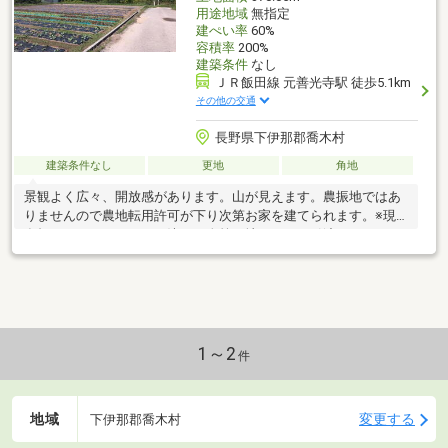
用途地域
無指定
建ぺい率
60%
容積率
200%
建築条件
なし
ＪＲ飯田線 元善光寺駅 徒歩5.1km
その他の交通
長野県下伊那郡喬木村
建築条件なし
更地
角地
景観よく広々、開放感があります。山が見えます。農振地ではあ
りませんので農地転用許可が下り次第お家を建てられます。※現
在畑になっていますが、決まり次第更地にしてお引渡しいたしま
す。
1～2
件
地域
変更する
下伊那郡喬木村