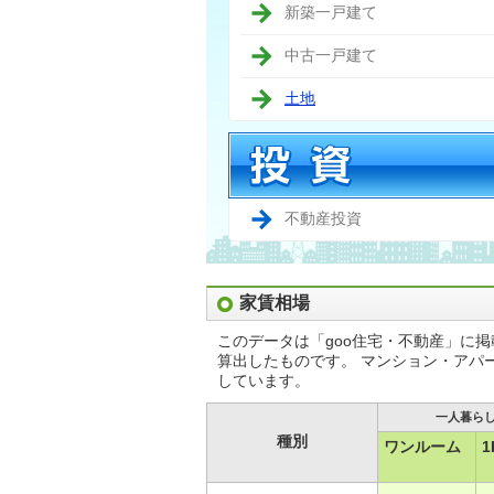
新築一戸建て
中古一戸建て
土地
不動産投資
家賃相場
このデータは「goo住宅・不動産」に
算出したものです。 マンション・アパ
しています。
一人暮ら
種別
ワンルーム
1