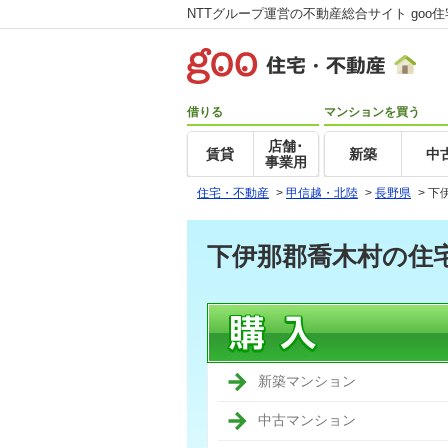
NTTグループ運営の不動産総合サイト goo
借りる
マンションを買う
店舗･
賃貸
新築
中
事業用
住宅・不動産
>
甲信越・北陸
>
長野県
>
下
下伊那郡喬木村の住
新築マンション
中古マンション