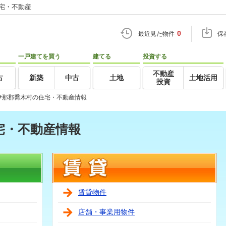
住宅・不動産
0
最近見た物件
保
一戸建てを買う
建てる
投資する
不動産
古
新築
中古
土地
土地活用
投資
伊那郡喬木村の住宅・不動産情報
宅・不動産情報
賃貸物件
店舗・事業用物件