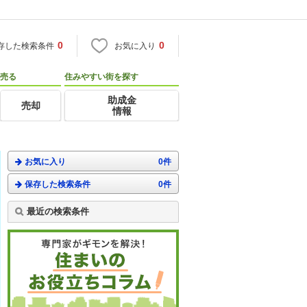
0
0
存した検索条件
お気に入り
売る
住みやすい街を探す
助成金
売却
情報
お気に入り
0件
保存した検索条件
0件
最近の検索条件