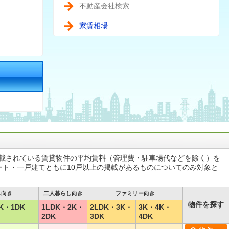
不動産会社検索
家賃相場
掲載されている賃貸物件の平均賃料（管理費・駐車場代などを除く）を
ート・一戸建てともに10戸以上の掲載があるものについてのみ対象と
し向き
二人暮らし向き
ファミリー向き
物件を探す
K・1DK
1LDK・2K・
2LDK・3K・
3K・4K・
2DK
3DK
4DK