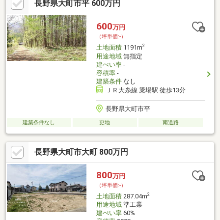
長野県大町市平 600万円
600
万円
（坪単価:-）
2
土地面積
1191m
用途地域
無指定
建ぺい率
-
容積率
-
建築条件
なし
ＪＲ大糸線 簗場駅 徒歩13分
長野県大町市平
建築条件なし
更地
南道路
長野県大町市大町 800万円
800
万円
（坪単価:-）
2
土地面積
287.04m
用途地域
準工業
建ぺい率
60%