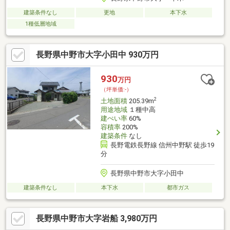
建築条件なし
更地
本下水
1種低層地域
長野県中野市大字小田中 930万円
930
万円
（坪単価:-）
2
土地面積
205.39m
用途地域
１種中高
建ぺい率
60%
容積率
200%
建築条件
なし
長野電鉄長野線 信州中野駅 徒歩19
分
長野県中野市大字小田中
建築条件なし
本下水
都市ガス
長野県中野市大字岩船 3,980万円