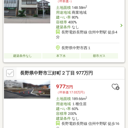
（坪単価:-）
2
土地面積
148.58m
用途地域
商業地域
建ぺい率
80%
容積率
400%
建築条件
なし
長野電鉄長野線 信州中野駅 徒歩4
分
長野県中野市西１
建築条件なし
本下水
都市ガス
長野県中野市三好町２丁目 977万円
977
万円
（坪単価:17.03万円）
2
土地面積
189.66m
用途地域
１種住居
建ぺい率
60%
容積率
200%
建築条件
なし
長野電鉄長野線 信州中野駅 徒歩16