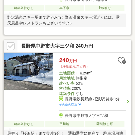
建築条件なし
本下水
上物有り
野沢温泉スキー場まで約7.0km！野沢温泉スキー場近くには、露
天風呂やレストランもございますよ♪
長野県中野市大字三ツ和 240万円
240
万円
（坪単価:6.71万円）
2
土地面積
118.29m
用途地域
無指定
建ぺい率
60%
容積率
200%
建築条件
なし
長野電鉄長野線 桜沢駅 徒歩3分
その他の交通
長野県中野市大字三ツ和
建築条件なし
平坦地
即引渡し可
最寄り「桜沢駅」まで徒歩3分！ 通勤通学に便利で、駐車場用地