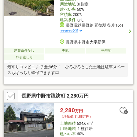
用途地域
無指定
建ぺい率
60%
容積率
200%
建築条件
なし
長野電鉄長野線 延徳駅 徒歩16分
その他の交通
長野県中野市大字新保
建築条件なし
更地
平坦地
即引渡し可
最寄りコンビニまで徒歩6分！ ひろびろとした土地は駐車スペー
スもばっちり確保できます◎
長野県中野市諏訪町 2,280万円
2,280
万円
（坪単価:11.88万円）
2
土地面積
634.67m
用途地域
１種住居
建ぺい率
60%