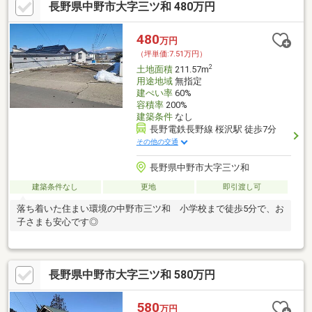
長野県中野市大字三ツ和 480万円
480
万円
（坪単価:7.51万円）
2
土地面積
211.57m
用途地域
無指定
建ぺい率
60%
容積率
200%
建築条件
なし
長野電鉄長野線 桜沢駅 徒歩7分
その他の交通
長野県中野市大字三ツ和
建築条件なし
更地
即引渡し可
落ち着いた住まい環境の中野市三ツ和 小学校まで徒歩5分で、お
子さまも安心です◎
長野県中野市大字三ツ和 580万円
580
万円