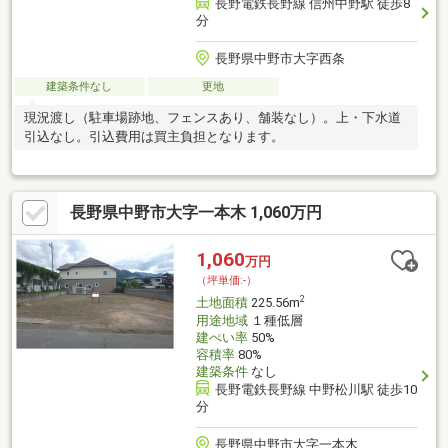
長野電鉄長野線 信州中野駅 徒歩8
分
長野県中野市大字西条
建築条件なし
更地
現況渡し（駐車場跡地、フェンスあり、舗装なし）。上・下水道
引込なし。引込費用は買主負担となります。
長野県中野市大字一本木 1,060万円
1,060
万円
（坪単価:-）
2
土地面積
225.56m
用途地域
１種低層
建ぺい率
50%
容積率
80%
建築条件
なし
長野電鉄長野線 中野松川駅 徒歩10
分
長野県中野市大字一本木