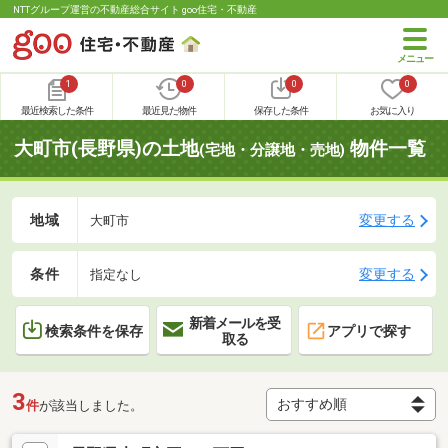
NTTグループ運営の不動産総合サイト goo住宅・不動産
1
0
0
0
最近検索した条件
最近見た物件
保存した条件
お気に入り
大町市(長野県)の土地
物件一覧
(宅地・分譲地・売地)
地域
変更する
大町市
条件
変更する
指定なし
新着メールを受
検索条件を保存
アプリで探す
取る
3
件
が該当しました。