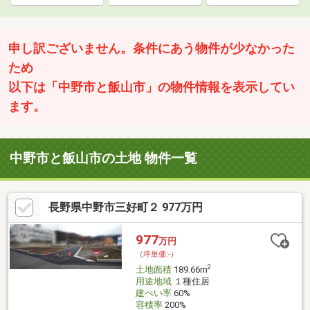
申し訳ございません。条件にあう物件が少なかった
ため
以下は「中野市と飯山市」の物件情報を表示してい
ます。
中野市と飯山市の土地 物件一覧
長野県中野市三好町２ 977万円
977
万円
（坪単価:-）
2
土地面積
189.66m
用途地域
１種住居
建ぺい率
60%
容積率
200%