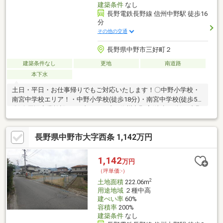
建築条件
なし
長野電鉄長野線 信州中野駅 徒歩16
分
その他の交通
長野県中野市三好町２
建築条件なし
更地
南道路
本下水
土日・平日・お仕事帰りでもご対応いたします！〇中野小学校・
南宮中学校エリア！・中野小学校(徒歩18分)・南宮中学校(徒歩5
分)〇周辺商業施設・セブンイレブン 信州中野店(徒歩14分)・中野
薬局(徒歩1分)・高野医院(徒歩3分)○●ONETEAM不動産なら資金計
画からサポート●〇 ローンに不安事ございませんか？・ローン
長野県中野市大字西条 1,142万円
についてわからない・車のローンがある・他社で審査に落ちてし
まった など弊社はお客様に合ったローンのご提案いたします♪
1,142
万円
（坪単価:-）
2
土地面積
222.06m
用途地域
２種中高
建ぺい率
60%
容積率
200%
建築条件
なし