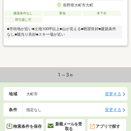
長野県大町市大町
建築条件なし
更地
本下水
即引渡し可
■市街地が近い■土地100坪以上■山が見える■眺望良好■建築条件
なし■陽当り良好■スキー場が近い
1～3
件
地域
変更する
大町市
条件
変更する
指定なし
新着メールを受
検索条件を保存
アプリで探す
取る