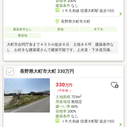
容積率
200%
建築条件
なし
ＪＲ大糸線 信濃大町駅 徒歩13分
長野県大町市大町
建築条件なし
更地
本下水
整形地
大町市合同庁舎まで４５０ｍ徒歩６分 土地８６坪 建築条件な
し お好きな建築屋さんで建築可能です。上水道・下水道完備
大町市内で土地をお探しのお客様、ぜひ一度ご覧になって下さ
い！①建築条件なし お好きな建築屋さんで建築可能です。②
上水道・下水道完備 負担金の清算は有りません。③土地造成工
長野県大町市大町 330万円
事完了後のお引き渡し(８月末頃予定)
330
万円
（坪単価:-）
2
土地面積
725m
用途地域
無指定
建ぺい率
60%
容積率
200%
建築条件
なし
ＪＲ大糸線 信濃大町駅 徒歩15分