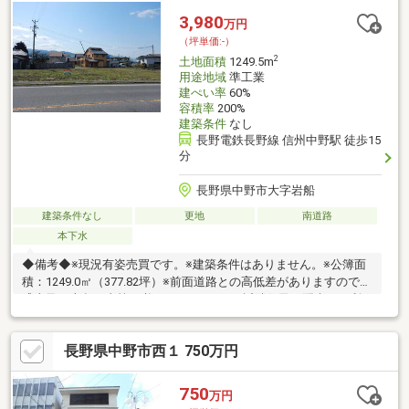
3,980
万円
（坪単価:-）
2
土地面積
1249.5m
用途地域
準工業
建ぺい率
60%
容積率
200%
建築条件
なし
長野電鉄長野線 信州中野駅 徒歩15
分
長野県中野市大字岩船
建築条件なし
更地
南道路
本下水
◆備考◆※現況有姿売買です。※建築条件はありません。※公簿面
積：1249.0㎡（377.82坪）※前面道路との高低差がありますので、
盛土及び土留工事等が必要となります。※近隣住民に配慮した利
用形態をご検討ください。※北側県道が都市計画道路（幅員12
ｍ、事業決定未了）のため、売買の事前に公拡法の届出が必要と
長野県中野市西１ 750万円
なります。また、予定地内にて建物を建築する場合は、都市計画
法第53条の許可申請が必要となります。
750
万円