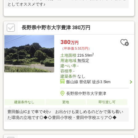
としてオススメです♪
長野県中野市大字豊津 380万円
380
万円
（坪単価:5.55万円）
2
土地面積
226.59m
用途地域
無指定
建ぺい率
-
容積率
-
建築条件
なし
飯山線 替佐駅 徒歩3.5km
長野県中野市大字豊津
建築条件なし
更地
即引渡し可
豊田飯山ICまで車で4分♪ お出かけも楽しめるのどかで落ち着い
た環境の立地です◎◆◇豊田小学校・豊田中学校エリア◇◆