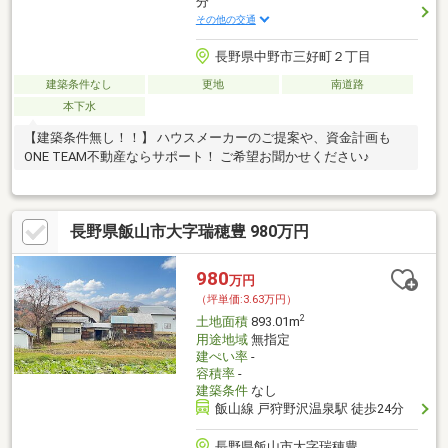
分
その他の交通
長野県中野市三好町２丁目
建築条件なし
更地
南道路
本下水
【建築条件無し！！】 ハウスメーカーのご提案や、資金計画も
ONE TEAM不動産ならサポート！ ご希望お聞かせください♪
長野県飯山市大字瑞穂豊 980万円
980
万円
（坪単価:3.63万円）
2
土地面積
893.01m
用途地域
無指定
建ぺい率
-
容積率
-
建築条件
なし
飯山線 戸狩野沢温泉駅 徒歩24分
長野県飯山市大字瑞穂豊