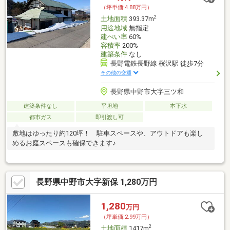
（坪単価:4.88万円）
2
土地面積
393.37m
用途地域
無指定
建ぺい率
60%
容積率
200%
建築条件
なし
長野電鉄長野線 桜沢駅 徒歩7分
その他の交通
長野県中野市大字三ツ和
建築条件なし
平坦地
本下水
都市ガス
即引渡し可
敷地はゆったり約120坪！ 駐車スペースや、アウトドアも楽し
めるお庭スペースも確保できます♪
長野県中野市大字新保 1,280万円
1,280
万円
（坪単価:2.99万円）
2
土地面積
1417m