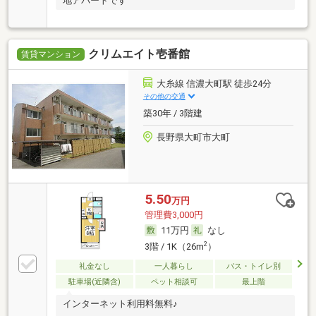
地アパートです
クリムエイト壱番館
賃貸マンション
大糸線 信濃大町駅 徒歩24分
その他の交通
築30年 / 3階建
長野県大町市大町
5.50
万円
管理費3,000円
11万円
なし
2
3階 / 1K（26m
）
礼金なし
一人暮らし
バス・トイレ別
駐車場(近隣含)
ペット相談可
最上階
インターネット利用料無料♪