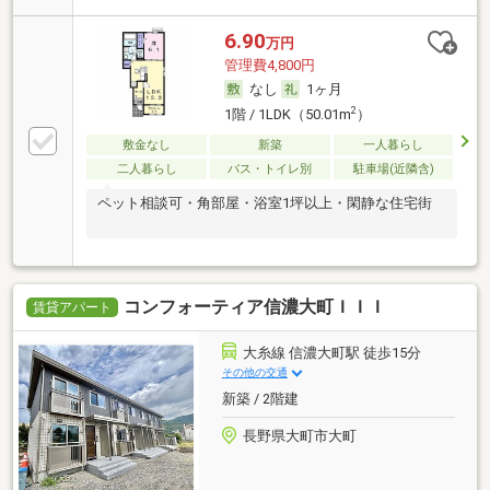
6.90
万円
管理費4,800円
なし
1ヶ月
2
1階 / 1LDK（50.01m
）
敷金なし
新築
一人暮らし
二人暮らし
バス・トイレ別
駐車場(近隣含)
ペット相談可・角部屋・浴室1坪以上・閑静な住宅街
コンフォーティア信濃大町ＩＩＩ
賃貸アパート
大糸線 信濃大町駅 徒歩15分
その他の交通
新築 / 2階建
長野県大町市大町