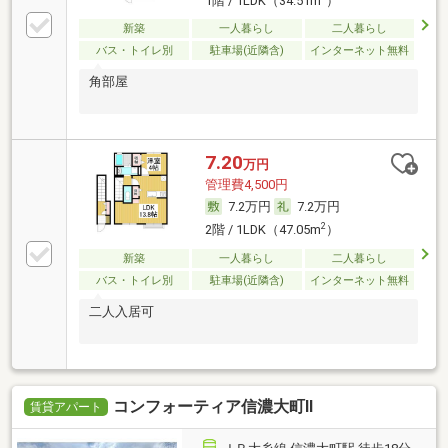
1階 / 1LDK（34.51m
）
新築
一人暮らし
二人暮らし
バス・トイレ別
駐車場(近隣含)
インターネット無料
角部屋
7.20
万円
管理費4,500円
7.2万円
7.2万円
2
2階 / 1LDK（47.05m
）
新築
一人暮らし
二人暮らし
バス・トイレ別
駐車場(近隣含)
インターネット無料
二人入居可
コンフォーティア信濃大町Ⅱ
賃貸アパート