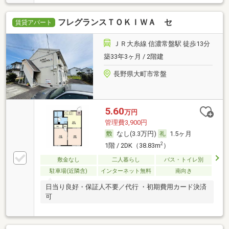
フレグランスＴＯＫＩＷＡ セ
賃貸アパート
ＪＲ大糸線 信濃常盤駅 徒歩13分
築33年3ヶ月 / 2階建
長野県大町市常盤
5.60
万円
管理費3,900円
なし(3.3万円)
1.5ヶ月
2
1階 / 2DK（38.83m
）
敷金なし
二人暮らし
バス・トイレ別
駐車場(近隣含)
インターネット無料
南向き
日当り良好・保証人不要／代行 ・初期費用カード決済
可