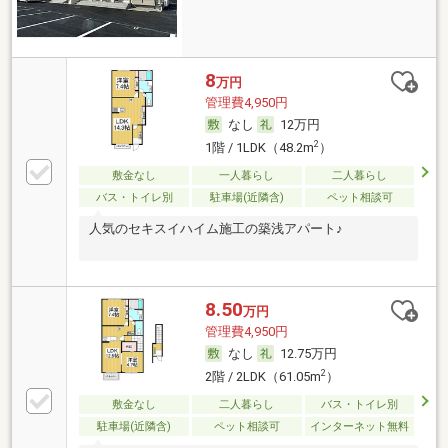
8
万円
管理費4,950円
なし
12万円
2
1階 / 1LDK（48.2m
）
敷金なし
一人暮らし
二人暮らし
バス・トイレ別
駐車場(近隣含)
ペット相談可
人気のセキスイハイム施工の築浅アパート♪
8.50
万円
管理費4,950円
なし
12.75万円
2
2階 / 2LDK（61.05m
）
敷金なし
二人暮らし
バス・トイレ別
駐車場(近隣含)
ペット相談可
インターネット無料