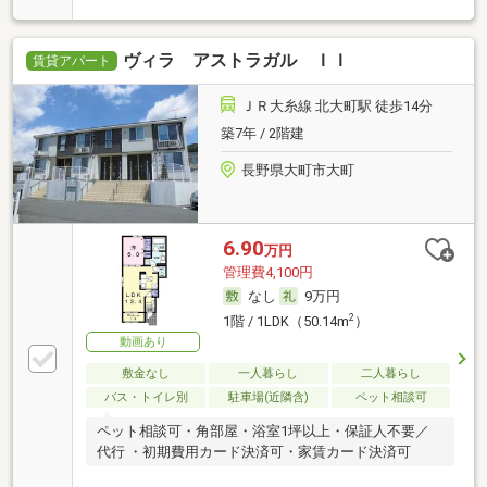
ヴィラ アストラガル ＩＩ
賃貸アパート
ＪＲ大糸線 北大町駅 徒歩14分
築7年 / 2階建
長野県大町市大町
6.90
万円
管理費4,100円
なし
9万円
2
1階 / 1LDK（50.14m
）
動画あり
敷金なし
一人暮らし
二人暮らし
バス・トイレ別
駐車場(近隣含)
ペット相談可
ペット相談可・角部屋・浴室1坪以上・保証人不要／
代行 ・初期費用カード決済可・家賃カード決済可