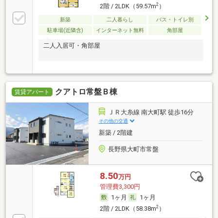
2
2階 / 2LDK（59.57m
）
新築
二人暮らし
バス・トイレ別
駐車場(近隣含)
インターネット無料
角部屋
二人入居可・角部屋
クアトロ常盤Ｂ棟
賃貸アパート
ＪＲ大糸線 南大町駅 徒歩16分
その他の交通
新築 / 2階建
長野県大町市常盤
8.50
万円
管理費3,300円
1ヶ月
1ヶ月
2
2階 / 2LDK（58.38m
）