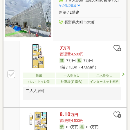
ＪＲ大糸線 信濃大町駅 徒歩18分
その他の交通
新築 / 2階建
長野県大町市大町
7
万円
管理費4,500円
7万円
7万円
2
1階 / 1LDK（47.65m
）
新築
一人暮らし
二人暮らし
バス・トイレ別
駐車場(近隣含)
インターネット無料
二人入居可
8.10
万円
管理費4,500円
8.1万円
8.1万円