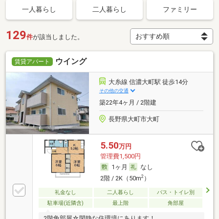
一人暮らし
二人暮らし
ファミリー
129
件
が該当しました。
ウイング
賃貸アパート
大糸線 信濃大町駅 徒歩14分
その他の交通
築22年4ヶ月 / 2階建
長野県大町市大町
5.50
万円
管理費1,500円
1ヶ月
なし
2
2階 / 2K（50m
）
礼金なし
二人暮らし
バス・トイレ別
駐車場(近隣含)
最上階
角部屋
2階角部屋☆閑静な住環境にあります！