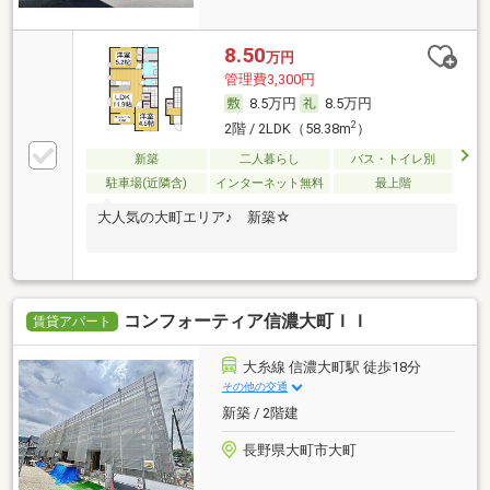
8.50
万円
管理費3,300円
8.5万円
8.5万円
2
2階 / 2LDK（58.38m
）
新築
二人暮らし
バス・トイレ別
駐車場(近隣含)
インターネット無料
最上階
大人気の大町エリア♪ 新築☆
コンフォーティア信濃大町ＩＩ
賃貸アパート
大糸線 信濃大町駅 徒歩18分
その他の交通
新築 / 2階建
長野県大町市大町