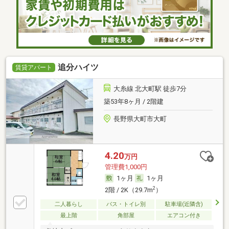
追分ハイツ
賃貸アパート
大糸線 北大町駅 徒歩7分
築53年8ヶ月 / 2階建
長野県大町市大町
4.20
万円
管理費1,000円
1ヶ月
1ヶ月
2
2階 / 2K（29.7m
）
二人暮らし
バス・トイレ別
駐車場(近隣含)
最上階
角部屋
エアコン付き