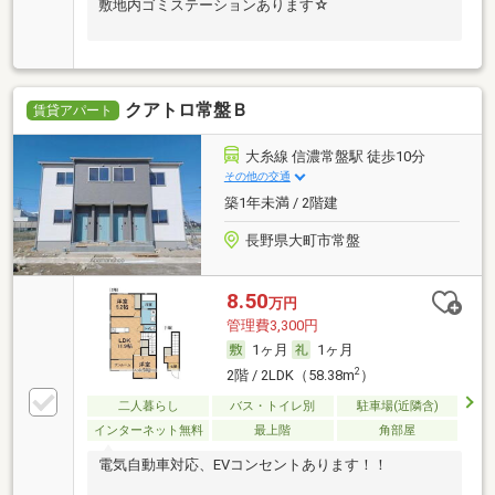
敷地内ゴミステーションあります☆
クアトロ常盤Ｂ
賃貸アパート
大糸線 信濃常盤駅 徒歩10分
その他の交通
築1年未満 / 2階建
長野県大町市常盤
8.50
万円
管理費3,300円
1ヶ月
1ヶ月
2
2階 / 2LDK（58.38m
）
二人暮らし
バス・トイレ別
駐車場(近隣含)
インターネット無料
最上階
角部屋
電気自動車対応、EVコンセントあります！！