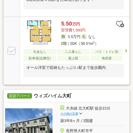
5.50
万円
管理費1,500円
5.5万円
なし
2
2階 / 2DK（50.51m
）
礼金なし
二人暮らし
バス・トイレ別
駐車場(近隣含)
最上階
角部屋
オール洋室で収納もたっぷり♪駅まで徒歩圏内
ウィズハイム大町
賃貸アパート
大糸線 北大町駅 徒歩22分
その他の交通
築3年8ヶ月 / 2階建
長野県大町市平