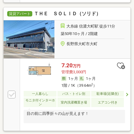
ＴＨＥ ＳＯＬＩＤ（ソリド）
賃貸アパート
大糸線 信濃大町駅 徒歩11分
築50年10ヶ月 / 2階建
長野県大町市大町
7.20
万円
管理費3,000円
1ヶ月
1ヶ月
2
1階 / 1K（39.64m
）
一人暮らし
バス・トイレ別
駐車場(近隣含)
モニタ付インターホ
室内洗濯機置き場
エアコン付き
ン
目の前に四季折々の山が見えます！