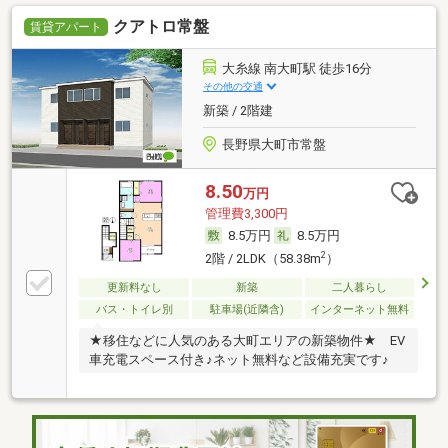
クアトロ常盤
賃貸アパート
大糸線 南大町駅 徒歩16分
その他の交通
新築 / 2階建
長野県大町市常盤
8.50
万円
管理費3,300円
8.5万円
8.5万円
2
2階 / 2LDK（58.38m
）
更新料なし
新築
二人暮らし
バス・トイレ別
駐車場(近隣含)
インターネット無料
★移住などに人気のある大町エリアの新築物件★ EV
車充電スペース付き♪ネット無料など設備充実です♪