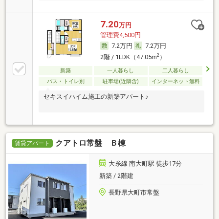
7.20
万円
管理費4,500円
7.2万円
7.2万円
2
2階 / 1LDK（47.05m
）
新築
一人暮らし
二人暮らし
バス・トイレ別
駐車場(近隣含)
インターネット無料
セキスイハイム施工の新築アパート♪
クアトロ常盤 Ｂ棟
賃貸アパート
大糸線 南大町駅 徒歩17分
新築 / 2階建
長野県大町市常盤