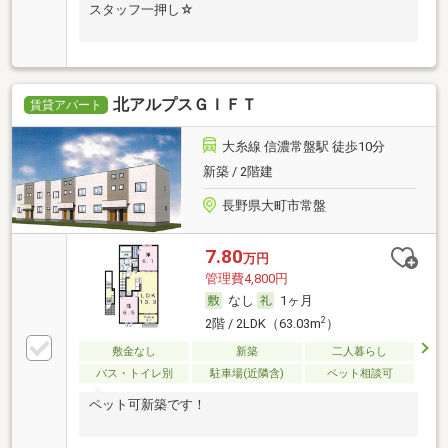
スタッフ一押し☆
北アルプスＧＩＦＴ
賃貸アパート
大糸線 信濃常盤駅 徒歩10分
新築 / 2階建
長野県大町市常盤
7.80
万円
管理費4,800円
なし
1ヶ月
2
2階 / 2LDK（63.03m
）
敷金なし
新築
二人暮らし
バス・トイレ別
駐車場(近隣含)
ペット相談可
ペット可新築です！