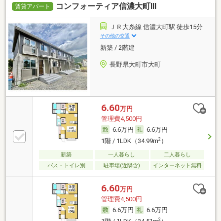
コンフォーティア信濃大町Ⅲ
賃貸アパート
ＪＲ大糸線 信濃大町駅 徒歩15分
その他の交通
新築 / 2階建
長野県大町市大町
6.60
万円
管理費4,500円
6.6万円
6.6万円
2
1階 / 1LDK（34.99m
）
新築
一人暮らし
二人暮らし
バス・トイレ別
駐車場(近隣含)
インターネット無料
6.60
万円
管理費4,500円
6.6万円
6.6万円
2