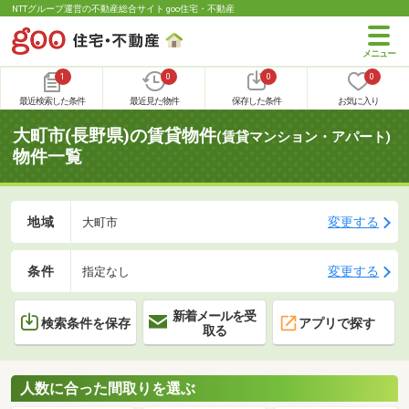
NTTグループ運営の不動産総合サイト goo住宅・不動産
1
0
0
0
最近検索した条件
最近見た物件
保存した条件
お気に入り
大町市(長野県)の賃貸物件
(賃貸マンション・アパート)
物件一覧
地域
変更する
大町市
条件
変更する
指定なし
新着メールを受
検索条件を保存
アプリで探す
取る
人数に合った間取りを選ぶ