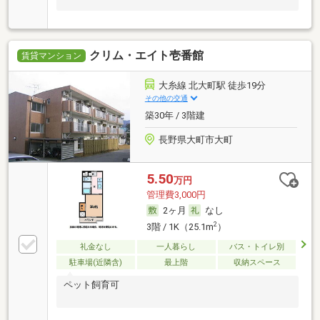
クリム・エイト壱番館
賃貸マンション
大糸線 北大町駅 徒歩19分
その他の交通
築30年 / 3階建
長野県大町市大町
5.50
万円
管理費3,000円
2ヶ月
なし
2
3階 / 1K（25.1m
）
礼金なし
一人暮らし
バス・トイレ別
駐車場(近隣含)
最上階
収納スペース
ペット飼育可