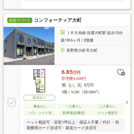
コンフォーティア大町
賃貸アパート
ＪＲ大糸線 信濃大町駅 徒歩10分
築1年6ヶ月 / 2階建
長野県大町市大町
6.85
万円
管理費4,600円
なし
9万円
2
1階 / 1LDK（50.05m
）
動画あり
敷金なし
一人暮らし
二人暮らし
バス・トイレ別
駐車場(近隣含)
ペット相談可
ペット相談可・浴室1坪以上・保証人不要／代行 ・初
期費用カード決済可・家賃カード決済可