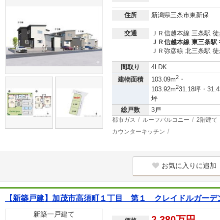
住所
新潟県三条市東新保
交通
ＪＲ信越本線 三条駅 徒
ＪＲ信越本線 東三条駅 
ＪＲ弥彦線 北三条駅 徒
間取り
4LDK
2
建物面積
103.09m
・
2
103.92m
31.18坪・31.4
坪
総戸数
3戸
都市ガス
ルーフバルコニー
2階建て
カウンターキッチン
お気に入りに追加
【新築戸建】加茂市高須町１丁目 第１ クレイドルガーデ
新築一戸建て
2,380万円