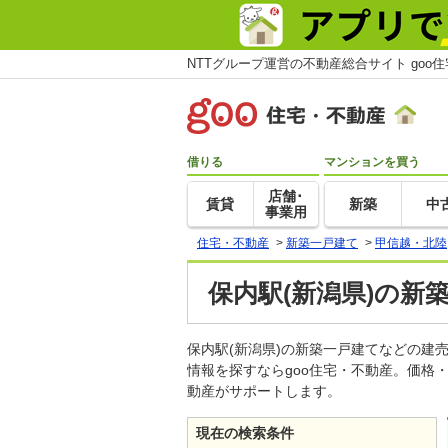
NTTグループ運営の不動産総合サイト goo
借りる
マンションを買う
店舗･
賃貸
新築
中
事業用
住宅・不動産
>
新築一戸建て
>
甲信越・北陸
保内駅(新潟県)の新
保内駅(新潟県)の新築一戸建てなどの
情報を探すならgoo住宅・不動産。価格
動産がサポートします。
現在の検索条件