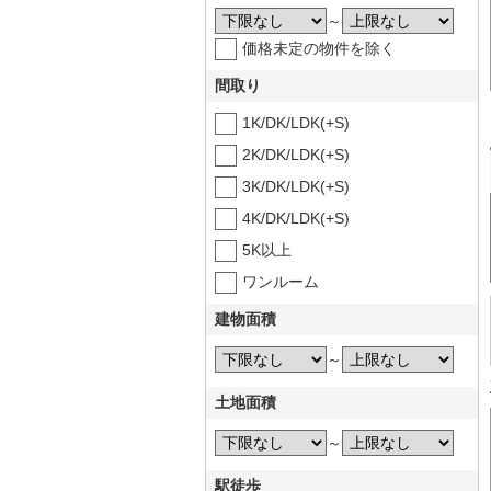
～
価格未定の物件を除く
間取り
1K/DK/LDK(+S)
2K/DK/LDK(+S)
3K/DK/LDK(+S)
4K/DK/LDK(+S)
5K以上
ワンルーム
建物面積
～
土地面積
～
駅徒歩