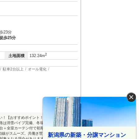
歩23分
徒歩25分
2
土地面積
132.24m
駐車2台以上
オール電化
×
まい！【おすすめポイント！】●一ノ木戸小学
道路は消雪パイプ完備、冬場の除雪負担を軽減
2台＋全室カーテン付で初期費用を抑えられま
動線がスムーズ。共働き世帯にも嬉しい家事
新潟県の新築・分譲マンション
の対象となる場合があります。（対象者：子育