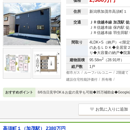
価格
住所
新潟県加茂市高須町１
交通
ＪＲ信越本線 加茂駅 徒
ＪＲ信越本線 保内駅 徒
ＪＲ信越本線 羽生田駅 
間取り
4LDK+S（納戸）≪
のあるＬＤＫ◆全居室
り◆大容量の納戸◆院
2
建物面積
95.58m
（28.91坪）
総戸数
1戸
都市ガス
ルーフバルコニー
2階建て
建設住宅性能評価付
所有権
おすすめポイント
8/6当日見学OK＆お盆の見学も可能◆35万補助金◆Google
お気に入りに追加
高須町１（加茂駅） 2380万円