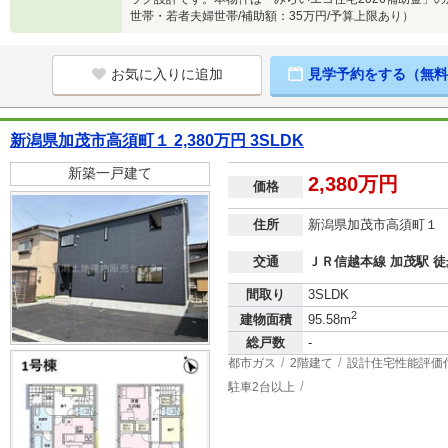
世帯・若者夫婦世帯/補助額：35万円/予算上限あり）
お気に入りに追加
見学予約をする（無料
新潟県加茂市高須町１ 2,380万円 3SLDK
新築一戸建て
2,380万円
価格
住所
新潟県加茂市高須町１
交通
ＪＲ信越本線 加茂駅 徒
間取り
3SLDK
2
建物面積
95.58m
総戸数
-
都市ガス
2階建て
設計住宅性能評価
駐車2台以上