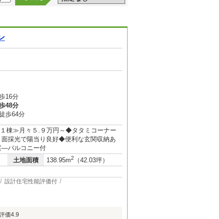
ン
歩16分
歩48分
徒歩64分
限定１棟≫月々５.９万円～◆タタミコーナー
２面採光で陽当り良好◆便利な玄関収納あ
案―バルコニー付
2
土地面積
138.95m
（42.03坪）
設計住宅性能評価付
評価4.9