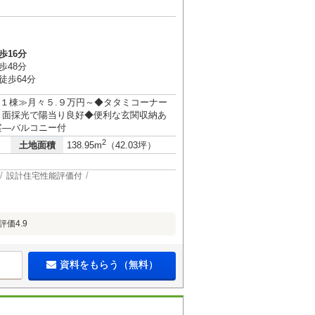
歩16分
歩48分
徒歩64分
限定１棟≫月々５.９万円～◆タタミコーナー
２面採光で陽当り良好◆便利な玄関収納あ
案―バルコニー付
2
土地面積
138.95m
（42.03坪）
設計住宅性能評価付
評価4.9
資料をもらう（無料）