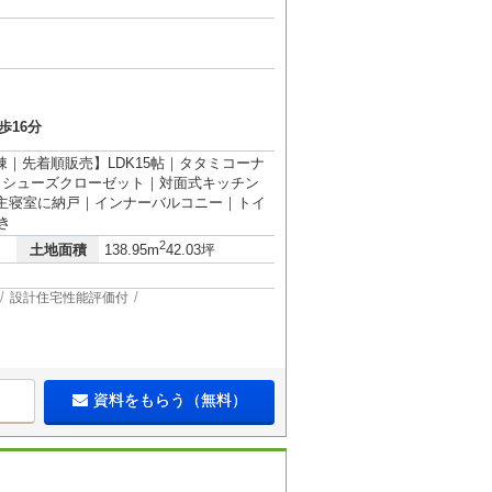
歩16分
1棟｜先着順販売】LDK15帖｜タタミコーナ
納｜シューズクローゼット｜対面式キッチン
5帖｜主寝室に納戸｜インナーバルコニー｜トイ
き
2
土地面積
138.95m
42.03坪
設計住宅性能評価付
資料をもらう（無料）