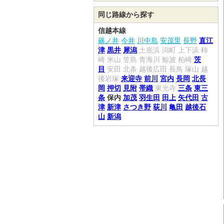
同じ路線から探す
信越本線
篠ノ井
今井
川中島
安茂里
長野
直江
津
黒井
犀潟
土底浜
潟町
上下浜
柿
崎
米山
笠島
青海川
鯨波
柏崎
茨
目
安田
北条
越後広田
長鳥
塚山
越
後岩塚
来迎寺
前川
宮内
長岡
北長
岡
押切
見附
帯織
東光寺
三条
東三
条
保内
加茂
羽生田
田上
矢代田
古
津
新津
さつき野
荻川
亀田
越後石
山
新潟