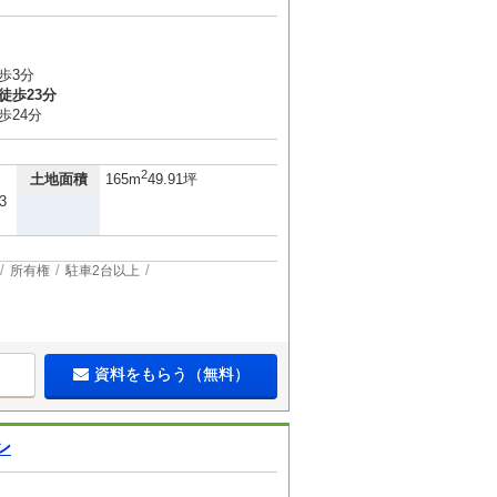
歩3分
徒歩23分
歩24分
2
土地面積
165m
49.91坪
3
所有権
駐車2台以上
資料をもらう（無料）
ン