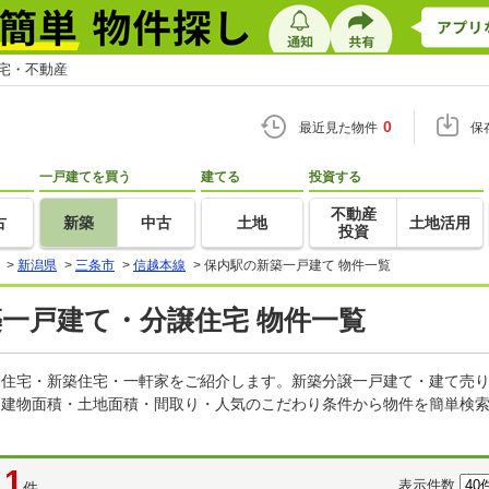
住宅・不動産
0
最近見た物件
保
一戸建てを買う
建てる
投資する
不動産
古
新築
中古
土地
土地活用
投資
>
新潟県
>
三条市
>
信越本線
>
保内駅の新築一戸建て 物件一覧
築一戸建て・分譲住宅 物件一覧
建売住宅・新築住宅・一軒家をご紹介します。新築分譲一戸建て・建て売
・建物面積・土地面積・間取り・人気のこだわり条件から物件を簡単検索
1
表示件数
件