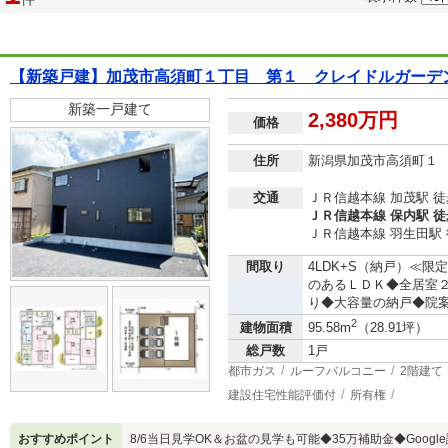
【新築戸建】加茂市高須町１丁目 第１ クレイドルガーデ
新築一戸建て
2,380万円
価格
住所
新潟県加茂市高須町１
交通
ＪＲ信越本線 加茂駅 徒
ＪＲ信越本線 保内駅 徒
ＪＲ信越本線 羽生田駅 
間取り
4LDK+S（納戸）≪
のあるＬＤＫ◆全居室
り◆大容量の納戸◆院
2
建物面積
95.58m
（28.91坪）
総戸数
1戸
都市ガス
ルーフバルコニー
2階建て
建設住宅性能評価付
所有権
おすすめポイント
8/6当日見学OK＆お盆の見学も可能◆35万補助金◆Google