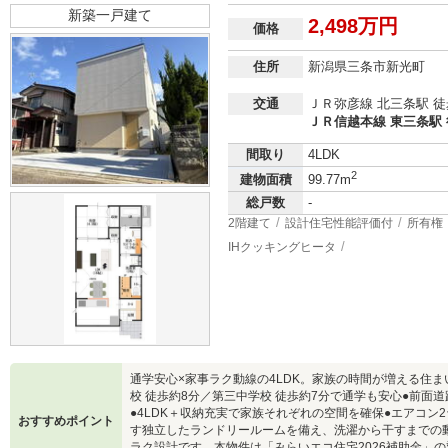
新築一戸建て
2,498万円
価格
住所
新潟県三条市新光町
交通
ＪＲ弥彦線 北三条駅 徒
ＪＲ信越本線 東三条駅 
間取り
4LDK
2
建物面積
99.77m
総戸数
-
2階建て
設計住宅性能評価付
所有権
IHクッキングヒータ
通学安心×家事ラク動線の4LDK。家族の時間が増える住
校 徒歩約8分／第三中学校 徒歩約7分で通学も安心●前面
●4LDK＋収納充実で家族それぞれの空間を確保●エアコン
おすすめポイント
す独立したランドリールームを備え、洗濯から干すまでの
ラク設計です。本物件は「みらいエコ住宅2026補助金」