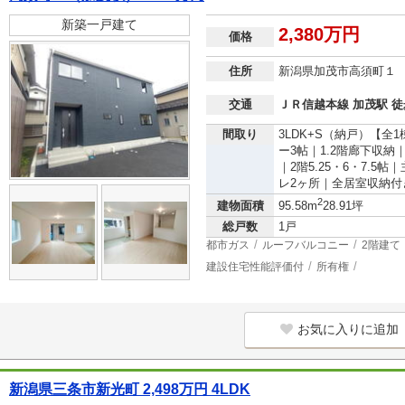
新築一戸建て
2,380万円
価格
住所
新潟県加茂市高須町１
交通
ＪＲ信越本線 加茂駅 徒
間取り
3LDK+S（納戸）【全
ー3帖｜1.2階廊下収
｜2階5.25・6・7.
レ2ヶ所｜全居室収納付
2
建物面積
95.58m
28.91坪
総戸数
1戸
都市ガス
ルーフバルコニー
2階建て
建設住宅性能評価付
所有権
お気に入りに追加
新潟県三条市新光町 2,498万円 4LDK