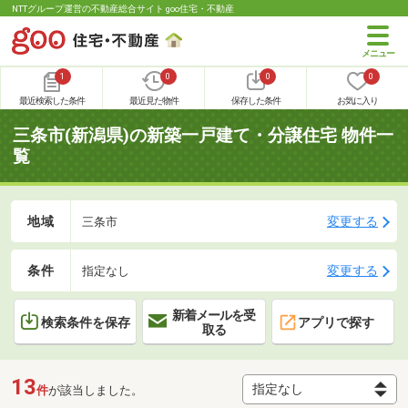
NTTグループ運営の不動産総合サイト goo住宅・不動産
1
0
0
0
最近検索した条件
最近見た物件
保存した条件
お気に入り
三条市(新潟県)の新築一戸建て・分譲住宅 物件一
覧
地域
変更する
三条市
条件
変更する
指定なし
新着メールを受
検索条件を保存
アプリで探す
取る
13
件
が該当しました。