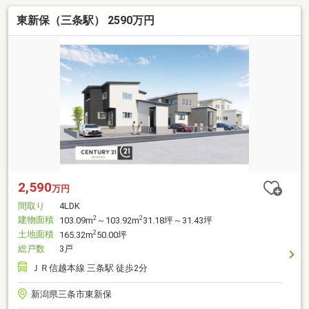
東新保（三条駅） 2590万円
2,590
万円
間取り
4LDK
建物面積
2
2
103.09m
～103.92m
31.18坪～31.43坪
土地面積
2
165.32m
50.00坪
総戸数
3戸
ＪＲ信越本線 三条駅 徒歩2分
新潟県三条市東新保