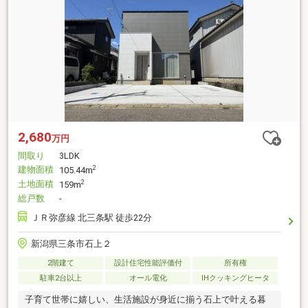
2,680
万円
間取り
3LDK
建物面積
2
105.44m
土地面積
2
159m
総戸数
-
ＪＲ弥彦線 北三条駅 徒歩22分
新潟県三条市石上２
2階建て
設計住宅性能評価付
所有権
駐車2台以上
オール電化
IHクッキングヒータ
子育て世帯に嬉しい、生活施設が身近に揃う石上で叶える暮