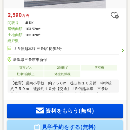
2,590
万円
間取り
4LDK
建物面積
2
103.92m
土地面積
2
165.32m
総戸数
-
ＪＲ信越本線 三条駅 徒歩2分
新潟県三条市東新保
都市ガス
2階建て
所有権
駐車2台以上
浴室乾燥機
【教育】嵐南小学校 約７５０m 徒歩約１０分第一中学校
約７５０ｍ 徒歩約１０分【交通】ＪＲ信越本線 三条駅
徒歩約２分ひめさゆり 三条駅東口 徒歩約２分■売って終わ
りにしない、充実のアフターサービス体制◎アフターサービ
スの専門スタッフが、迅速・丁寧にご対応◎独自のメンテナ
資料をもらう(無料)
ンス制度で設備の故障や建物の傷を無償修理◎ご購入後のお
困り事も、充実した体制で手厚くサポート■選べるプレゼント
◎エアコンや照明などの新生活に必要な設備を無料でプレゼ
見学予約をする(無料)
ント