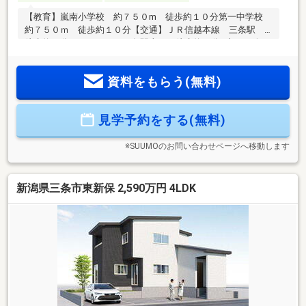
【教育】嵐南小学校 約７５０m 徒歩約１０分第一中学校
約７５０ｍ 徒歩約１０分【交通】ＪＲ信越本線 三条駅
徒歩約２分ひめさゆり 三条駅東口 徒歩約２分■売って終わ
りにしない、充実のアフターサービス体制◎アフターサービ
スの専門スタッフが、迅速・丁寧にご対応◎独自のメンテナ
資料をもらう(無料)
ンス制度で設備の故障や建物の傷を無償修理◎ご購入後のお
困り事も、充実した体制で手厚くサポート■選べるプレゼント
◎エアコンや照明などの新生活に必要な設備を無料でプレゼ
見学予約をする(無料)
ント
※SUUMOのお問い合わせページへ移動します
新潟県三条市東新保 2,590万円 4LDK