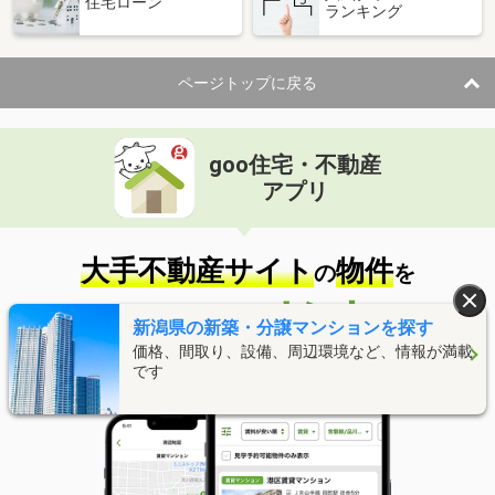
住宅ローン
ランキング
ページトップに戻る
goo住宅・不動産
アプリ
大手不動産サイト
物件
の
を
まとめて検索！
新潟県の新築・分譲マンションを探す
価格、間取り、設備、周辺環境など、情報が満載
です