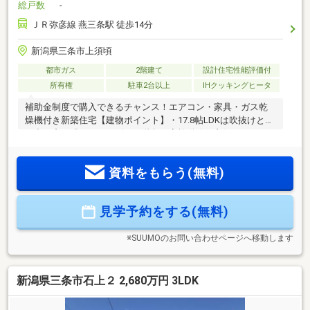
総戸数
-
ＪＲ弥彦線 燕三条駅 徒歩14分
新潟県三条市上須頃
都市ガス
2階建て
設計住宅性能評価付
所有権
駐車2台以上
IHクッキングヒータ
補助金制度で購入できるチャンス！エアコン・家具・ガス乾
燥機付き新築住宅【建物ポイント】・17.8帖LDKは吹抜けと掃
き出し窓で明るく、リビング階段で家族動線も良好。・わん
ちゃんや猫ちゃんと快適に過ごすペットフロアを採用！・ 洗
う・干す・しまうの動線が考慮された家事ラク設計！【生活
資料をもらう(無料)
利便性】・新幹線も停車する、燕三条駅まで徒歩約13分！・
北陸自動車道”三条燕IC”まで車で約8分！・新潟市や東京方面
へのアクセス◎・イオン そよら三条上須頃店が徒歩10分圏
見学予約をする(無料)
内！本物件は「みらいエコ住宅2026補助金」の対象となる場
合があります。（対象者：子育世帯・若者夫婦世帯/補助額：
35万円/予算上限あり）
※SUUMOのお問い合わせページへ移動します
新潟県三条市石上２ 2,680万円 3LDK