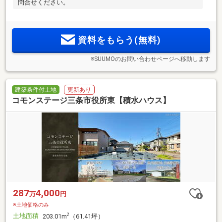
問合せください。
資料をもらう(無料)
※SUUMOのお問い合わせページへ移動します
建築条件付土地
更新あり
コモンステージ三条市役所東【積水ハウス】
287
4,000
万
円
※土地価格のみ
土地面積
2
203.01m
（61.41坪）