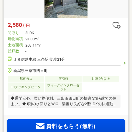
2,580
万円
間取り
3LDK
建物面積
2
91.08m
土地面積
2
203.11m
総戸数
-
ＪＲ信越本線 三条駅 徒歩21分
新潟県三条市四日町
都市ガス
所有権
駐車2台以上
ウォークインクローゼ
IHクッキングヒータ
ット
◆通学安心、買い物便利。三条市四日町の快適な3階建ての住
まい。◆1階の水回りとWIC、陽当り良好な2階LDKの快適動
線。◆階数でプライベートと共有空間を分ける、メリハリの
ある暮らし。◆10坪以上の南庭付き、おうち時間がもっと楽
しくなる贅沢空間。◆前面道路は消雪パイプが設置されてい
資料をもらう(無料)
て冬も安心。＜令和8年9月完成予定＞