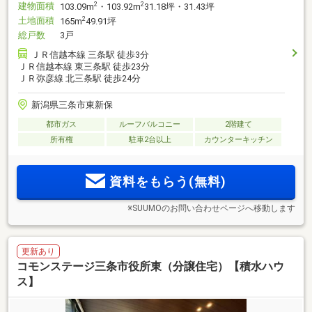
建物面積
2
2
103.09m
・103.92m
31.18坪・31.43坪
土地面積
2
165m
49.91坪
総戸数
3戸
ＪＲ信越本線 三条駅 徒歩3分
ＪＲ信越本線 東三条駅 徒歩23分
ＪＲ弥彦線 北三条駅 徒歩24分
新潟県三条市東新保
都市ガス
ルーフバルコニー
2階建て
所有権
駐車2台以上
カウンターキッチン
資料をもらう(無料)
※SUUMOのお問い合わせページへ移動します
更新あり
コモンステージ三条市役所東（分譲住宅）【積水ハウ
ス】