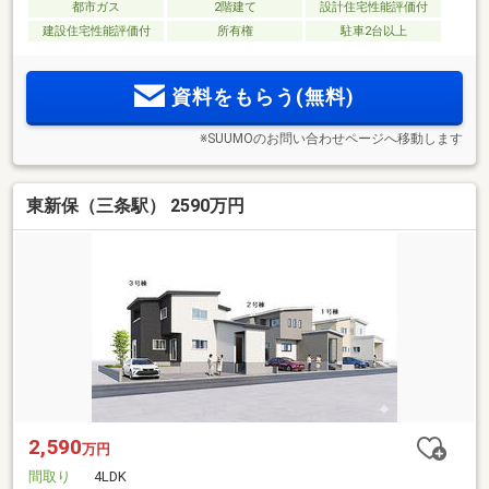
都市ガス
2階建て
設計住宅性能評価付
建設住宅性能評価付
所有権
駐車2台以上
資料をもらう(無料)
※SUUMOのお問い合わせページへ移動します
東新保（三条駅） 2590万円
2,590
万円
間取り
4LDK