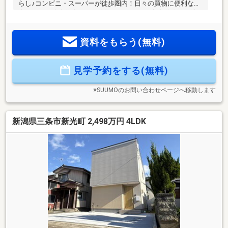
らし♪コンビニ・スーパーが徒歩圏内！日々の買物に便利な石
上エリアの建売住宅です。水回りをまとめた家事動線で、洗
濯や日々の家事もスムーズに行えます。●室内干しにも対応で
きるスペースを確保！●ウォークインクローゼット付きで収納
資料をもらう(無料)
スペースも確保●スーパーマルセン荒町店 徒歩10分（約
800m）南向きLDKで日中も明るい空間。断熱性能（UA値
0.53）で冷暖房効率にも配慮した住まいです。本物件は「みら
見学予約をする(無料)
いエコ住宅2026補助金」の対象となる場合があります。（対
象者：子育世帯・若者夫婦世帯/補助額：35万円/予算上限あ
り）＜令和8年5月完成＞
※SUUMOのお問い合わせページへ移動します
新潟県三条市新光町 2,498万円 4LDK