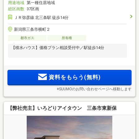
用途地域
第一種住居地域
総区画数
37区画
ＪＲ弥彦線 北三条駅 徒歩14分
新潟県三条市横町２
都市ガス
所有権
【積水ハウス】価格プラン相談受付中／駅徒歩14分
資料をもらう(無料)
※SUUMOのお問い合わせページへ移動します
【弊社売主】いろどりアイタウン 三条市東新保