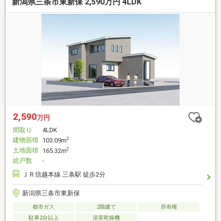
新潟県三条市東新保 2,590万円 4LDK
2,590
万円
間取り
4LDK
建物面積
2
103.09m
土地面積
2
165.32m
総戸数
-
ＪＲ信越本線 三条駅 徒歩2分
新潟県三条市東新保
都市ガス
2階建て
所有権
駐車2台以上
浴室乾燥機