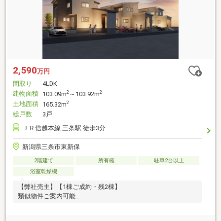
2,590
万円
間取り
4LDK
建物面積
2
2
103.09m
～103.92m
土地面積
2
165.32m
総戸数
3戸
ＪＲ信越本線 三条駅 徒歩3分
新潟県三条市東新保
2階建て
所有権
駐車2台以上
浴室乾燥機
【弊社売主】【1棟ご成約・残2棟】
類似物件ご案内可能
＼月々6万円～／