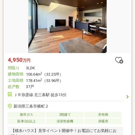
4,950
万円
間取り
3LDK
建物面積
2
106.64m
（32.25坪）
土地面積
2
178.41m
（53.96坪）
総戸数
37戸
ＪＲ弥彦線 北三条駅 徒歩13分
新潟県三条市横町２
都市ガス
2階建て
所有権
駐車2台以上
浴室乾燥機
床暖房
【積水ハウス】見学イベント開催中！お電話にてお気軽にお