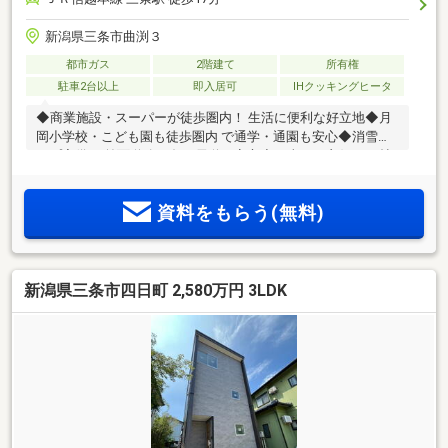
新潟県三条市曲渕３
都市ガス
2階建て
所有権
駐車2台以上
即入居可
IHクッキングヒータ
◆商業施設・スーパーが徒歩圏内！ 生活に便利な好立地◆月
岡小学校・こども園も徒歩圏内 で通学・通園も安心◆消雪パ
イプ完備 の前面道路で冬の雪道も安心◆日当たり良好な15帖
のLDK は会話が弾む対面キッチン◆洗濯～部屋干しが直結！
家事がスムーズにつながる間取り※物件掲載内容と現況に相違
資料をもらう(無料)
がある場合は現況を優先と致します。
新潟県三条市四日町 2,580万円 3LDK