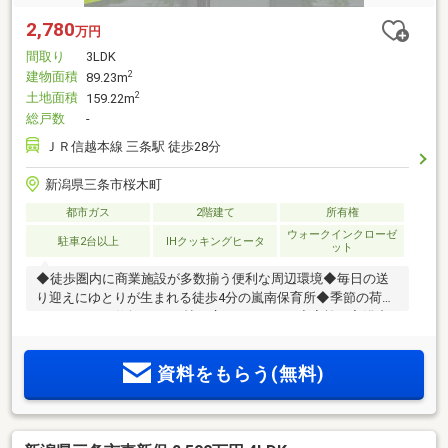
2,780
万円
間取り
3LDK
建物面積
2
89.23m
土地面積
2
159.22m
総戸数
-
ＪＲ信越本線 三条駅 徒歩28分
新潟県三条市桜木町
都市ガス
2階建て
所有権
ウォークインクローゼ
駐車2台以上
IHクッキングヒータ
ット
◆徒歩圏内に商業施設が多数揃う便利な周辺環境◆毎日の送
り迎えにゆとりが生まれる徒歩4分の嵐南保育所◆季節の荷物
までたっぷり仕舞える2.5帖の広々としたWIC◆家族の入浴中
も気兼ねなく身支度ができる独立型の洗面所◆前面道路には
消雪パイプ完備で冬も安心＜令和8年10月完成予定＞
資料をもらう(無料)