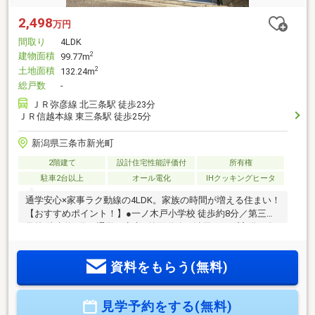
2,498
万円
間取り
4LDK
建物面積
2
99.77m
土地面積
2
132.24m
総戸数
-
ＪＲ弥彦線 北三条駅 徒歩23分
ＪＲ信越本線 東三条駅 徒歩25分
新潟県三条市新光町
2階建て
設計住宅性能評価付
所有権
駐車2台以上
オール電化
IHクッキングヒータ
通学安心×家事ラク動線の4LDK。家族の時間が増える住まい！
【おすすめポイント！】●一ノ木戸小学校 徒歩約8分／第三中
学校 徒歩約7分で通学も安心●前面道路は消雪パイプ完備、冬
場の除雪負担を軽減●4LDK＋収納充実で家族それぞれの空間
を確保●エアコン2台＋全室カーテン付で初期費用を抑えられ
資料をもらう(無料)
ます独立したランドリールームを備え、洗濯から干すまでの
動線がスムーズ。共働き世帯にも嬉しい家事ラク設計です。
本物件は「みらいエコ住宅2026補助金」の対象となる場合が
見学予約をする(無料)
あります。（対象者：子育世帯・若者夫婦世帯/補助額：35万