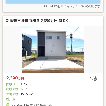
円/予算上限あり）
※SUUMOのお問い合わせページへ移動します
新潟県三条市曲渕３ 2,390万円 3LDK
2,390
万円
間取り
3LDK
建物面積
2
84m
土地面積
2
165.65m
総戸数
-
ＪＲ信越本線 三条駅 徒歩17分