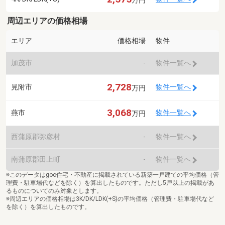
周辺エリアの価格相場
エリア
価格相場
物件
加茂市
-
物件一覧へ
2,728
見附市
物件一覧へ
万円
3,068
燕市
物件一覧へ
万円
西蒲原郡弥彦村
-
物件一覧へ
南蒲原郡田上町
-
物件一覧へ
※このデータはgoo住宅・不動産に掲載されている新築一戸建ての平均価格（管
理費・駐車場代などを除く）を算出したものです。ただし5戸以上の掲載があ
るものについてのみ対象とします。
※周辺エリアの価格相場は3K/DK/LDK(+S)の平均価格（管理費・駐車場代など
を除く）を算出したものです。