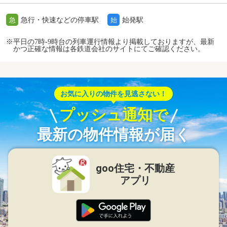
急行・快速などの停車駅
始発駅
急
始
※平日の7時-9時台の列車運行情報より掲載しておりますが、最新
かつ正確な情報は各鉄道会社のサイトにてご確認ください。
お気に入りの物件を見逃さない！
プッシュ通知で
最新の物件情報が届く
goo住宅・不動産
アプリ