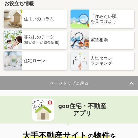
お役立ち情報
「住みたい駅」
住まいのコラム
を見つけよう
暮らしのデータ
家賃相場
(補助金・助成金情報)
人気タウン
住宅ローン
ランキング
ページトップに戻る
goo住宅・不動産
アプリ
大手不動産サイト
物件
の
を