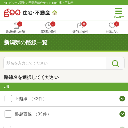
NTTグループ運営の不動産総合サイト goo住宅・不動産
0
0
0
0
最近検索した条件
最近見た物件
保存した条件
お気に入り
新潟県の路線一覧
路線名を選択してください
JR
上越線
（82件）
磐越西線
（39件）